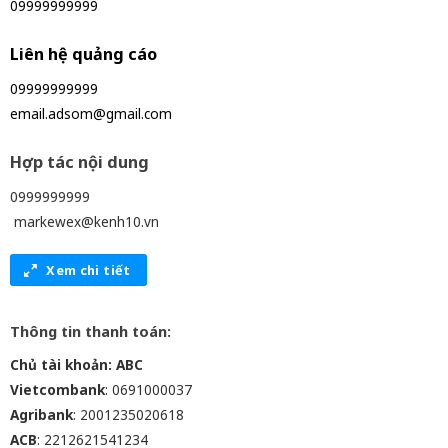
09999999999
Liên hệ quảng cáo
09999999999
email.adsom@gmail.com
Hợp tác nội dung
0999999999
markewex@kenh10.vn
Xem chi tiết
Thông tin thanh toán:
Chủ tài khoản: ABC
Vietcombank
: 0691000037
Agribank
: 2001235020618
ACB
: 2212621541234