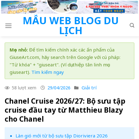
Skip
to
MẪU WEB BLOG DU
content
LỊCH
Mẹo nhỏ:
Để tìm kiếm chính xác các ấn phẩm của
GiuseArt.com, hãy search trên Google với cú pháp:
"Từ khóa" + "giuseart". (Ví dụ: thiệp tân linh mục
giuseart).
Tìm kiếm ngay
Giải trí
58 lượt xem
29/04/2026
Chanel Cruise 2026/27: Bộ sưu tập
cruise đầu tay từ Matthieu Blazy
cho Chanel
Làn gió mới từ bộ sưu tập Dioriviera 2026