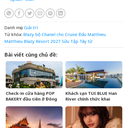
Danh mục:
Giải trí
Từ khóa:
Blazy
bộ
Chanel
cho
Cruise
Đấu
Matthieu
Matthieu Blazy
Resort 2027
Sửu
Tập
Tây
từ
Bài viết cùng chủ đề:
Check-in cửa hàng POP
Khách sạn TUI BLUE Han
BAKERY đầu tiên ở Đông
River chính thức khai
Nam Á của POP MART
trương tại Đà Nẵng