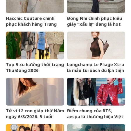
Hacchic Couture chinh
Đông Nhi chinh phục kiểu
phục khách hàng Trung
giày “xấu lạ” đang là hot
Đông bằng dịch vụ phác
trend ở Hollywood
thảo
Top 9 xu hướng thời trang
Longchamp Le Pliage Xtra
Thu Đông 2026
là mẫu túi xách du lịch tiện
lợi bất ngờ
Tử vi 12 con giáp thứ Năm
Điểm chung của BTS,
ngày 6/8/2026: 5 tuổi
aespa là thương hiệu Việt
chiến thắng trì hoãn
Maison de Cozy