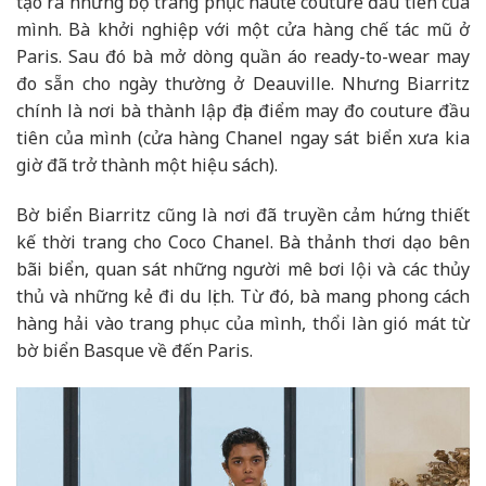
tạo ra những bộ trang phục haute couture đầu tiên của
mình. Bà khởi nghiệp với một cửa hàng chế tác mũ ở
Paris. Sau đó bà mở dòng quần áo ready-to-wear may
đo sẵn cho ngày thường ở Deauville. Nhưng Biarritz
chính là nơi bà thành lập địa điểm may đo couture đầu
tiên của mình (cửa hàng Chanel ngay sát biển xưa kia
giờ đã trở thành một hiệu sách).
Bờ biển Biarritz cũng là nơi đã truyền cảm hứng thiết
kế thời trang cho Coco Chanel. Bà thảnh thơi dạo bên
bãi biển, quan sát những người mê bơi lội và các thủy
thủ và những kẻ đi du lịch. Từ đó, bà mang phong cách
hàng hải vào trang phục của mình, thổi làn gió mát từ
bờ biển Basque về đến Paris.