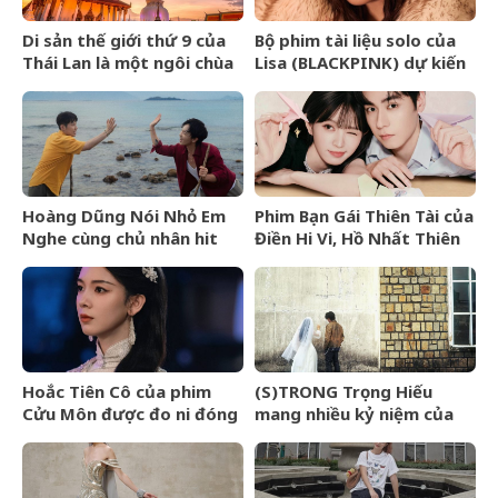
Di sản thế giới thứ 9 của
Bộ phim tài liệu solo của
Thái Lan là một ngôi chùa
Lisa (BLACKPINK) dự kiến
cổ hơn 800 năm
ra mắt tại Liên hoan phim
TIFF 2026
Hoàng Dũng Nói Nhỏ Em
Phim Bạn Gái Thiên Tài của
Nghe cùng chủ nhân hit
Điền Hi Vi, Hồ Nhất Thiên
Van Gogh Dept
nhận review tiêu cực vì
kịch bản phi lý
Hoắc Tiên Cô của phim
(S)TRONG Trọng Hiếu
Cửu Môn được đo ni đóng
mang nhiều kỷ niệm của
giày cho Trần Dao
mình gửi gắm vào (anh
vẫn yêu em) đến giây cuối
cùng