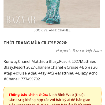
LOOK 79. ẢNH: CHANEL
THỜI TRANG MÙA CRUISE 2026:
Harper’s Bazaar Việt Nam
Runway,Chanel,Matthieu Blazy,Resort 2027Matthieu
Blazy,Resort 2027,Chanel#Chanel #Cruise #Bộ #sưu
#tập #cruise #đầu #tay #từ #Matthieu #Blazy #cho
#Chanel1777459792
Thông báo chính thức:
Ninh Bình Web (thuộc
GiuseArt) không hợp tác với bất kỳ ai để bán giao
diện Wordpress và cũng không bán ở bất kỳ kênh