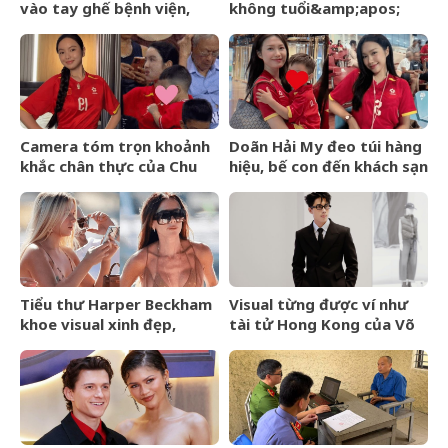
vào tay ghế bệnh viện,
không tuổi&amp;apos;
người bạn đến cứu cũng
Hoa ngữ từng gặp tai nạn
rơi vào tình cảnh khó tin
nghiêm trọng giờ ra sao?
Camera tóm trọn khoảnh
Doãn Hải My đeo túi hàng
khắc chân thực của Chu
hiệu, bế con đến khách sạn
Thanh Huyền trên sân Mỹ
gặp Văn Hậu, visual cam
Đình
thường có còn xinh đẹp
như ảnh tự đăng?
Tiểu thư Harper Beckham
Visual từng được ví như
khoe visual xinh đẹp,
tài tử Hong Kong của Võ
thanh xuân mơn mởn trên
Điền Gia Huy bất ngờ gây
du thuyền triệu đô, đọ sắc
tranh cãi vì một thay đổi
cùng mẹ