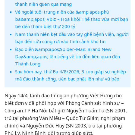
thanh niên quen qua mạng
Vẻ ngoài tuổi trung niên của &amp;apos;phú
bà&amp;apos; Vbiz – Hoa khôi Thể thao vừa mời bạn
bè đến thăm biệt thự 200 tỷ
Nam thanh niên kẹt đầu vào tay ghế bệnh viện, người
bạn đến cứu cũng rơi vào tình cảnh khó tin
Đạo diễn &amp;apos;Spider-Man: Brand New
Day&amp;apos; lên tiếng về tin đồn liên quan đến
Thành Long
Sau hôm nay, thứ Ba 4/8/2026, 3 con giáp sự nghiệp
mã đáo thành công, tiền bạc phất lên như vũ bão
Ngày 14/4, lãnh đạo Công an phường Việt Hưng cho
biết đơn vị đã phối hợp với Phòng Cảnh sát hình sự –
Công an TP Hà Nội bắt giữ Nguyễn Tuấn Tú (SN 2001,
trú tại phường Văn Miếu – Quốc Tử Giám; nghi phạm
chính) và Nguyễn Đức Huy (SN 2003, trú tại phường
Phủ Lý, Ninh Bình; đối tượng giúp sức).