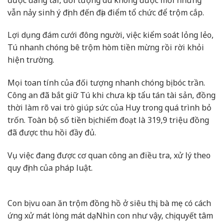
vẫn nảy sinh ý định đến địa điểm tổ chức để trộm cắp.
Lợi dụng đám cưới đông người, việc kiểm soát lỏng lẻo,
Tú nhanh chóng bê trộm hòm tiền mừng rồi rời khỏi
hiện trường.
Mọi toan tính của đối tượng nhanh chóng bị bóc trần.
Công an đã bắt giữ Tú khi chưa kịp tẩu tán tài sản, đồng
thời làm rõ vai trò giúp sức của Huy trong quá trình bỏ
trốn. Toàn bộ số tiền bị chiếm đoạt là 319,9 triệu đồng
đã được thu hồi đầy đủ.
Vụ việc đang được cơ quan công an điều tra, xử lý theo
quy định của pháp luật.
Con bị vu oan ăn trộm đồng hồ ở siêu thị, bà mẹ có cách
ứng xử mát lòng mát dạ
Nhìn con như vậy, chị quyết tâm