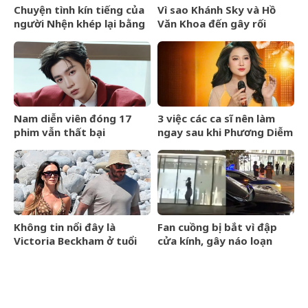
Chuyện tình kín tiếng của
Vì sao Khánh Sky và Hồ
người Nhện khép lại bằng
Văn Khoa đến gây rối
lễ cưới riêng tư
nhưng Vua Quạt cũng bị
khởi tố?
Nam diễn viên đóng 17
3 việc các ca sĩ nên làm
phim vẫn thất bại
ngay sau khi Phương Diễm
Huyền bị khởi tố
Không tin nổi đây là
Fan cuồng bị bắt vì đập
Victoria Beckham ở tuổi
cửa kính, gây náo loạn
52
trước thềm BlackPink kỷ
niệm 10 năm