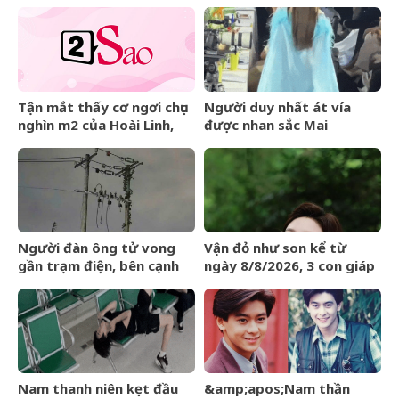
Tận mắt thấy cơ ngơi chục
Người duy nhất át vía
nghìn m2 của Hoài Linh,
được nhan sắc Mai
danh ca Chế Linh thốt lên
Phương Thúy: Đẹp đến nỗi
câu bất ngờ
kim cương cũng không
sánh bằng
Người đàn ông tử vong
Vận đỏ như son kể từ
gần trạm điện, bên cạnh
ngày 8/8/2026, 3 con giáp
có kìm cộng lực
chẳng cần bon chen, tiền
vào như nước, sự nghiệp
hanh thông
Nam thanh niên kẹt đầu
&amp;apos;Nam thần