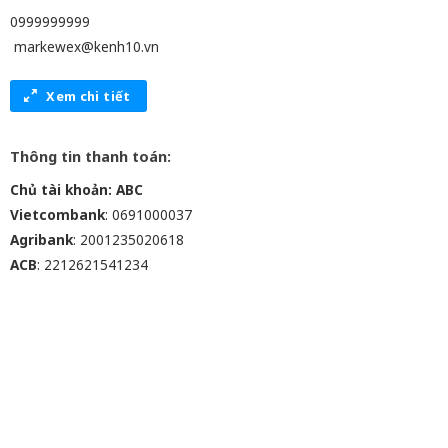
0999999999
markewex@kenh10.vn
Xem chi tiết
Thông tin thanh toán:
Chủ tài khoản: ABC
Vietcombank
: 0691000037
Agribank
: 2001235020618
ACB
: 2212621541234