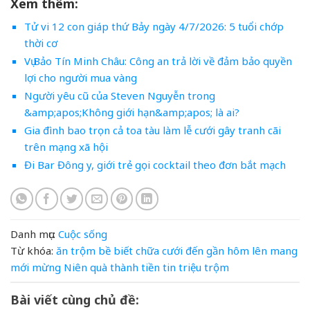
Xem thêm:
Tử vi 12 con giáp thứ Bảy ngày 4/7/2026: 5 tuổi chớp
thời cơ
Vụ Bảo Tín Minh Châu: Công an trả lời về đảm bảo quyền
lợi cho người mua vàng
Người yêu cũ của Steven Nguyễn trong
&amp;apos;Không giới hạn&amp;apos; là ai?
Gia đình bao trọn cả toa tàu làm lễ cưới gây tranh cãi
trên mạng xã hội
Đi Bar Đông y, giới trẻ gọi cocktail theo đơn bắt mạch
Danh mục:
Cuộc sống
Từ khóa:
ăn trộm
bề
biết
chữa
cưới
đến
gần
hôm
lên
mang
mới
mừng
Niên
quà
thành
tiền
tin
triệu
trộm
Bài viết cùng chủ đề: