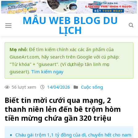
Skip
to
MẪU WEB BLOG DU
content
LỊCH
Mẹo nhỏ:
Để tìm kiếm chính xác các ấn phẩm của
GiuseArt.com, hãy search trên Google với cú pháp:
"Từ khóa" + "giuseart". (Ví dụ: thiệp tân linh mục
giuseart).
Tìm kiếm ngay
Cuộc sống
56 lượt xem
14/04/2026
Biết tin mời cưới qua mạng, 2
thanh niên lẻn đến bê trộm hòm
tiền mừng chứa gần 320 triệu
Cháu gái trộm 1,1 tỷ đồng của dì, chuyển hết cho nam