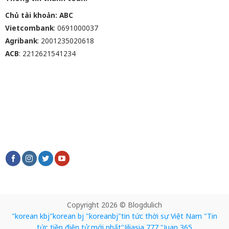
Chủ tài khoản: ABC
Vietcombank
: 0691000037
Agribank
: 2001235020618
ACB
: 2212621541234
Copyright 2026 © Blogdulich
"korean kbj​
"korean bj
"koreanbj​
"tin tức thời sự Việt Nam
"Tin
tức tiền điện tử mới nhất​
"Jiliasia 777
"Juan 365​