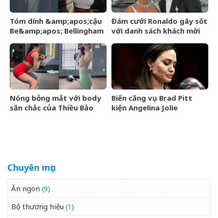
Tóm dính &amp;apos;cậu
Đám cưới Ronaldo gây sốt
Be&amp;apos; Bellingham
với danh sách khách mời
hớn hở đi công viên cùng
rò rỉ, không có tên Messi
bạn gái người mẫu sexy,
cười tươi giữa dàn vệ sĩ
hộ tống
Nóng bỏng mắt với body
Biến căng vụ Brad Pitt
săn chắc của Thiều Bảo
kiện Angelina Jolie
Trâm khi diện đồ bó sát
tại phòng tập
Chuyên mục
Ăn ngon
(9)
Bộ thương hiệu
(1)