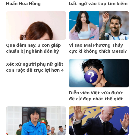
Huấn Hoa Hồng
bất ngờ vào top tìm kiếm
với lượng truy cập tăng
vọt
Qua đêm nay, 3 con giáp
Vì sao Mai Phương Thúy
chuẩn bị nghênh đón hỷ
cực kì không thích Messi?
sự, tài vận hanh thông, lên
hương hóa Rồng hóa
Xét xử người phụ nữ giết
Phượng
con ruột để trục lợi hơn 4
tỷ đồng tiền bảo hiểm
Diễn viên Việt vừa được
đề cử đẹp nhất thế giới:
Gương mặt hoàn hảo khó
cưỡng, ăn tiền nhất là đôi
mắt cực phẩm