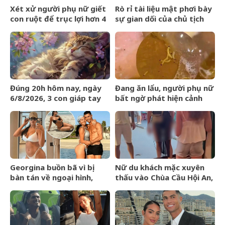
Xét xử người phụ nữ giết
Rò rỉ tài liệu mật phơi bày
con ruột để trục lợi hơn 4
sự gian dối của chủ tịch
tỷ đồng tiền bảo hiểm
FIFA và dự án ngầm Super
League
Đúng 20h hôm nay, ngày
Đang ăn lẩu, người phụ nữ
6/8/2026, 3 con giáp tay
bất ngờ phát hiện cảnh
trái gom BẠC, tay phải hốt
tượng &amp;apos;nổi da
VÀNG, phú quý ngập nhà
gà&amp;apos; trong nồi
Georgina buồn bã vì bị
Nữ du khách mặc xuyên
bàn tán về ngoại hình,
thấu vào Chùa Cầu Hội An,
Ronaldo nói một câu cảm
hướng dẫn viên có hành
động khiến 4 triệu người
động gây chú ý
đồng tình