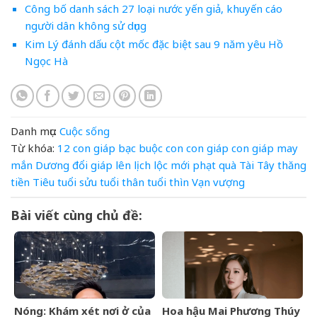
Công bố danh sách 27 loại nước yến giả, khuyến cáo
người dân không sử dụng
Kim Lý đánh dấu cột mốc đặc biệt sau 9 năm yêu Hồ
Ngọc Hà
Danh mục:
Cuộc sống
Từ khóa:
12 con giáp
bạc
buộc
con
con giáp
con giáp may
mắn
Dương
đổi
giáp
lên
lịch
lộc
mới
phạt
quà
Tài
Tây
thăng
tiền
Tiêu
tuổi sửu
tuổi thân
tuổi thìn
Vạn
vượng
Bài viết cùng chủ đề:
Nóng: Khám xét nơi ở của
Hoa hậu Mai Phương Thúy