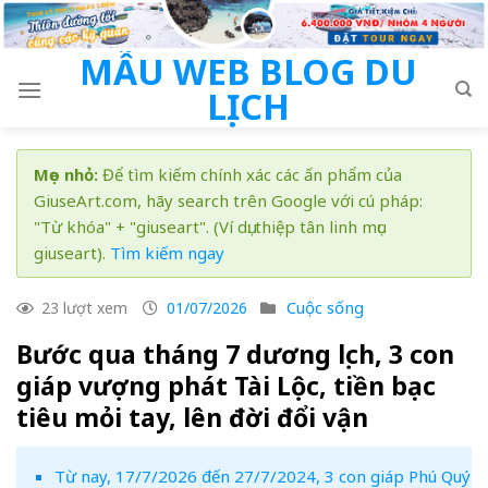
Skip
to
MẪU WEB BLOG DU
content
LỊCH
Mẹo nhỏ:
Để tìm kiếm chính xác các ấn phẩm của
GiuseArt.com, hãy search trên Google với cú pháp:
"Từ khóa" + "giuseart". (Ví dụ: thiệp tân linh mục
giuseart).
Tìm kiếm ngay
Cuộc sống
23 lượt xem
01/07/2026
Bước qua tháng 7 dương lịch, 3 con
giáp vượng phát Tài Lộc, tiền bạc
tiêu mỏi tay, lên đời đổi vận
Từ nay, 17/7/2026 đến 27/7/2024, 3 con giáp Phú Quý