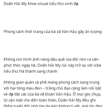
Doãn Hải My khoe visual tiểu thư xinh đẹp
Phong cách thời trang của bà xã Văn Hậu gây ấn tượng
Không còn hình ảnh nàng dâu quê lúa đội nón ra sân
phơi thóc ngày hè, Doãn Hải My lúc này trở lại với vibe
tiểu thư Hà thành sang chảnh
Không gian quán cà phê mang phong cách sang trọng
với hai tông màu đen – trắng chủ đạo càng làm nổi bật
vẻ đẹp đài các của bà xã Đoàn Văn Hậu. Ở mọi góc chụp,
từ cận mặt cho đến toàn thân, Doãn Hải My đều ghi
điểm tuyệt đối nhờ làn da mịn không tì vết, mái tóc đen