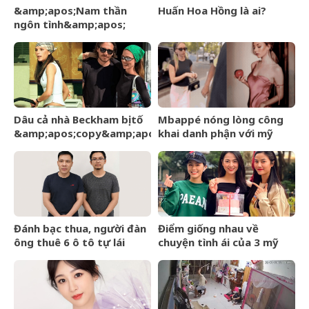
&amp;apos;Nam thần
Huấn Hoa Hồng là ai?
ngôn tình&amp;apos;
từng làm nghề giao báo,
U60 vẫn như thanh niên
Dâu cả nhà Beckham bị tố
Mbappé nóng lòng công
&amp;apos;copy&amp;apos;
khai danh phận với mỹ
phong cách mẹ chồng –
nhân Ester Expósito lắm
Victoria giữa sóng gió gia
rồi
tộc
Đánh bạc thua, người đàn
Điểm giống nhau về
ông thuê 6 ô tô tự lái
chuyện tình ái của 3 mỹ
mang cầm cố
nhân phim giờ vàng VTV