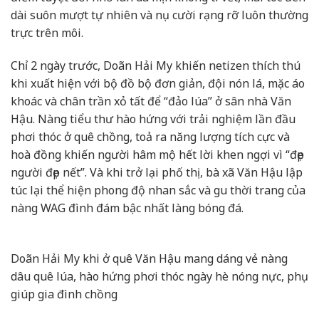
dài suôn mượt tự nhiên và nụ cười rạng rỡ luôn thường
trực trên môi.
Chỉ 2 ngày trước, Doãn Hải My khiến netizen thích thú
khi xuất hiện với bộ đồ bộ đơn giản, đội nón lá, mặc áo
khoác và chân trần xỏ tất để “đảo lúa” ở sân nhà Văn
Hậu. Nàng tiểu thư hào hứng với trải nghiệm lần đầu
phơi thóc ở quê chồng, toả ra năng lượng tích cực và
hoà đồng khiến người hâm mộ hết lời khen ngợi vì “đẹp
người đẹp nết”. Và khi trở lại phố thị, bà xã Văn Hậu lập
túc lại thể hiện phong độ nhan sắc và gu thời trang của
nàng WAG đình đám bậc nhất làng bóng đá.
Doãn Hải My khi ở quê Văn Hậu mang dáng vẻ nàng
dâu quê lúa, hào hứng phơi thóc ngày hè nóng nực, phụ
giúp gia đình chồng