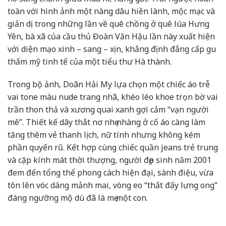
toàn với hình ảnh một nàng dâu hiền lành, mộc mạc và
giản dị trong những lần về quê chồng ở quê lúa Hưng
Yên, bà xã của cầu thủ Đoàn Văn Hậu lần này xuất hiện
với diện mạo xinh – sang – xịn, khẳng định đẳng cấp gu
thẩm mỹ tinh tế của một tiểu thư Hà thành.
Trong bộ ảnh, Doãn Hải My lựa chọn một chiếc áo trễ
vai tone màu nude trang nhã, khéo léo khoe trọn bờ vai
trần thon thả và xương quai xanh gợi cảm “vạn người
mê”. Thiết kế dây thắt nơ nhẹ nhàng ở cổ áo càng làm
tăng thêm vẻ thanh lịch, nữ tính nhưng không kém
phần quyến rũ. Kết hợp cùng chiếc quần jeans trẻ trung
và cặp kính mát thời thượng, người đẹp sinh năm 2001
đem đến tổng thể phong cách hiện đại, sành điệu, vừa
tôn lên vóc dáng mảnh mai, vòng eo “thắt đấy lưng ong”
đáng ngưỡng mộ dù đã là mẹ một con.