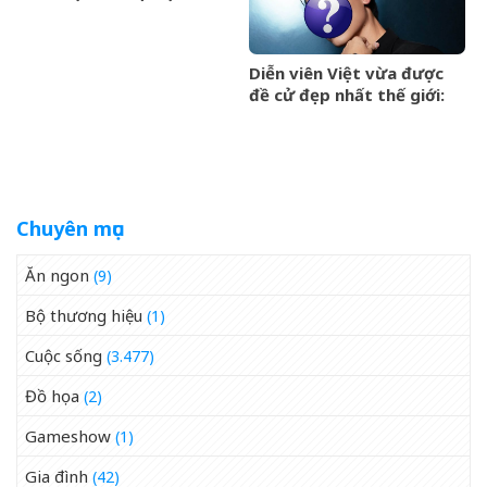
tỷ đồng tiền bảo hiểm
Diễn viên Việt vừa được
đề cử đẹp nhất thế giới:
Gương mặt hoàn hảo khó
cưỡng, ăn tiền nhất là đôi
mắt cực phẩm
Chuyên mục
Ăn ngon
(9)
Bộ thương hiệu
(1)
Cuộc sống
(3.477)
Đồ họa
(2)
Gameshow
(1)
Gia đình
(42)