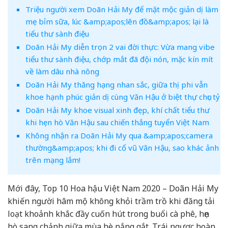
Triệu người xem Doãn Hải My để mặt mộc giản dị làm
mẹ bỉm sữa, lúc &amp;apos;lên đồ&amp;apos; lại là
tiểu thư sành điệu
Doãn Hải My diễn trọn 2 vai đời thực: Vừa mang vibe
tiểu thư sành điệu, chớp mắt đã đội nón, mặc kín mít
về làm dâu nhà nông
Doãn Hải My thăng hạng nhan sắc, giữa thị phi vẫn
khoe hạnh phúc giản dị cùng Văn Hậu ở biệt thự chục tỷ
Doãn Hải My khoe visual xinh đẹp, khí chất tiểu thư
khi hẹn hò Văn Hậu sau chiến thắng tuyển Việt Nam
Không nhận ra Doãn Hải My qua &amp;apos;camera
thường&amp;apos; khi đi cổ vũ Văn Hậu, sao khác ảnh
trên mạng lắm!
Mới đây, Top 10 Hoa hậu Việt Nam 2020 – Doãn Hải My
khiến người hâm mộ không khỏi trầm trồ khi đăng tải
loạt khoảnh khắc đầy cuốn hút trong buổi cà phê, hẹn
hò sang chảnh giữa mùa hè nắng gắt. Trái ngược hoàn