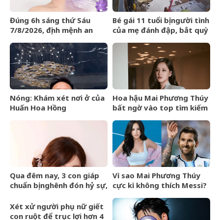
Đúng 6h sáng thứ Sáu
Bé gái 11 tuổi bị người tình
7/8/2026, định mệnh an
của mẹ đánh đập, bắt quỳ
bài, 3 con giáp vận trình
xuyên đêm
như cá chép hóa rồng,
giàu có lên bất chấp
Nóng: Khám xét nơi ở của
Hoa hậu Mai Phương Thúy
Huấn Hoa Hồng
bất ngờ vào top tìm kiếm
với lượng truy cập tăng
vọt
Qua đêm nay, 3 con giáp
Vì sao Mai Phương Thúy
chuẩn bị nghênh đón hỷ sự,
cực kì không thích Messi?
tài vận hanh thông, lên
hương hóa Rồng hóa
Xét xử người phụ nữ giết
Phượng
con ruột để trục lợi hơn 4