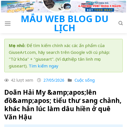
Skip
to
MẪU WEB BLOG DU
content
LỊCH
Mẹo nhỏ:
Để tìm kiếm chính xác các ấn phẩm của
GiuseArt.com, hãy search trên Google với cú pháp:
"Từ khóa" + "giuseart". (Ví dụ: thiệp tân linh mục
giuseart).
Tìm kiếm ngay
Cuộc sống
42 lượt xem
27/05/2026
Doãn Hải My &amp;apos;lên
đồ&amp;apos; tiểu thư sang chảnh,
khác hẳn lúc làm dâu hiền ở quê
Văn Hậu