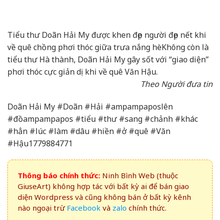
Tiểu thư Doãn Hải My được khen đẹp người đẹp nết khi
về quê chồng phơi thóc giữa trưa nắng hè
Không còn là
tiểu thư Hà thành, Doãn Hải My gây sốt với “giao diện”
phơi thóc cực giản dị khi về quê Văn Hậu.
Theo Người đưa tin
Doãn Hải My #Doãn #Hải #ampampaposlên
#đồampampapos #tiểu #thư #sang #chảnh #khác
#hẳn #lúc #làm #dâu #hiền #ở #quê #Văn
#Hậu1779884771
Thông báo chính thức:
Ninh Bình Web (thuộc
GiuseArt) không hợp tác với bất kỳ ai để bán giao
diện Wordpress và cũng không bán ở bất kỳ kênh
nào ngoại trừ
Facebook
và
zalo
chính thức.