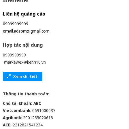
09999999999
Liên hệ quảng cáo
09999999999
email.adsom@gmail.com
Hợp tác nội dung
0999999999
markewex@kenh10.vn
Xem chi tiết
Thông tin thanh toán:
Chủ tài khoản: ABC
Vietcombank
: 0691000037
Agribank
: 2001235020618
ACB
: 2212621541234