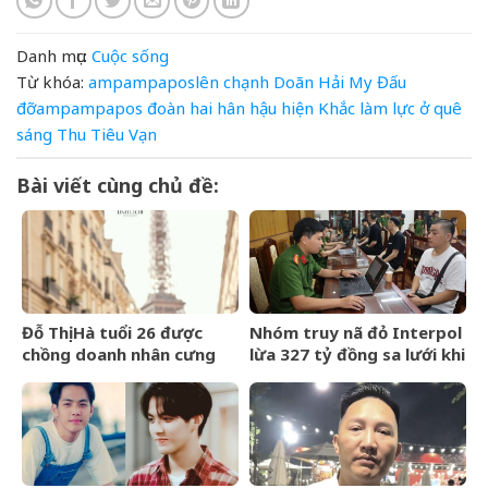
Danh mục:
Cuộc sống
Từ khóa:
ampampaposlên
chạnh
Doãn Hải My
Đấu
đỡampampapos
đoàn
hai
hân
hậu
hiện
Khắc
làm
lực
ở
quê
sáng
Thu
Tiêu
Vạn
Bài viết cùng chủ đề:
Đỗ Thị Hà tuổi 26 được
Nhóm truy nã đỏ Interpol
chồng doanh nhân cưng
lừa 327 tỷ đồng sa lưới khi
chiều, nhan sắc ngày càng
ẩn náu ở Bắc Ninh
rạng rỡ