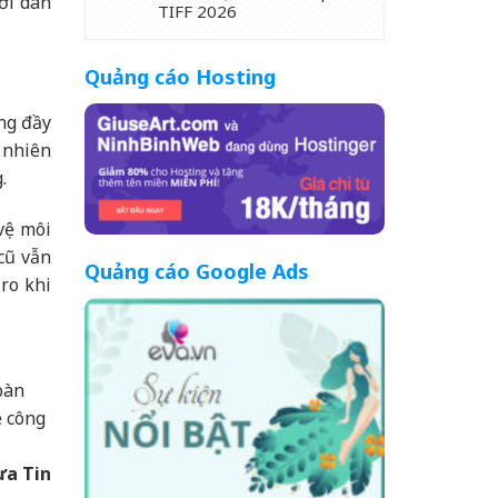
ười dân
TIFF 2026
Quảng cáo Hosting
ng đầy
 nhiên
.
vệ môi
cũ vẫn
Quảng cáo Google Ads
ro khi
oàn
ề công
ưa Tin