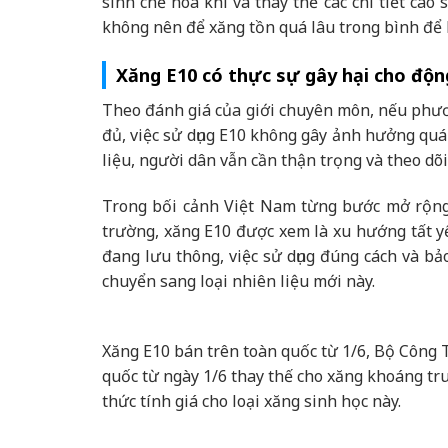
sinh chế hòa khí và thay thế các chi tiết cao
không nên để xăng tồn quá lâu trong bình để 
Xăng E10 có thực sự gây hại cho độn
Theo đánh giá của giới chuyên môn, nếu phươ
đủ, việc sử dụng E10 không gây ảnh hưởng quá
liệu, người dân vẫn cần thận trọng và theo dõ
Trong bối cảnh Việt Nam từng bước mở rộng 
trường, xăng E10 được xem là xu hướng tất yế
đang lưu thông, việc sử dụng đúng cách và bả
chuyển sang loại nhiên liệu mới này.
Xăng E10 bán trên toàn quốc từ 1/6, Bộ Công 
quốc từ ngày 1/6 thay thế cho xăng khoáng t
thức tính giá cho loại xăng sinh học này.