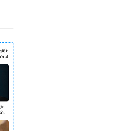
giết
ơn 4
m
ợc
ới:
 khó
 đôi