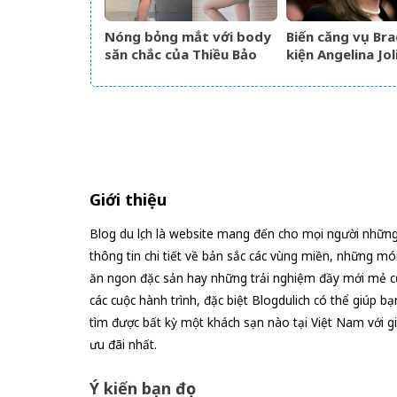
Nóng bỏng mắt với body
Biến căng vụ Bra
săn chắc của Thiều Bảo
kiện Angelina Jol
Trâm khi diện đồ bó sát
tại phòng tập
Giới thiệu
Blog du lịch là website mang đến cho mọi người nhữn
thông tin chi tiết về bản sắc các vùng miền, những mó
ăn ngon đặc sản hay những trải nghiệm đầy mới mẻ c
các cuộc hành trình, đặc biệt Blogdulich có thể giúp bạ
tìm được bất kỳ một khách sạn nào tại Việt Nam với g
ưu đãi nhất.
Ý kiến bạn đọc