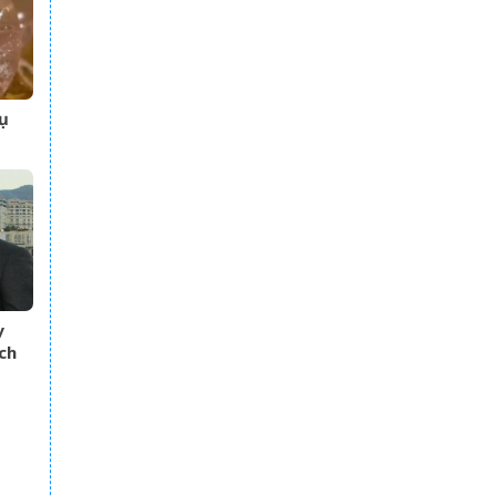
ụ
nồi
y
ch
n