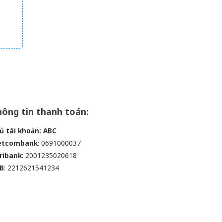
ông tin thanh toán:
ủ tài khoản: ABC
etcombank
: 0691000037
ribank
: 2001235020618
B
: 2212621541234