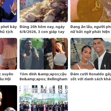
t phơi bày
Đúng 20h hôm nay, ngày
Đang ăn lẩu, người ph
hủ tịch
6/8/2026, 3 con giáp tay
nữ bất ngờ phát hiện
gầm
trái gom BẠC, tay phải
cảnh tượng
hốt VÀNG, phú quý ngập
&amp;apos;nổi da
nhà
gà&amp;apos; trong 
c xuyên
Tóm dính &amp;apos;cậu
Đám cưới Ronaldo gâ
ầu Hội
Be&amp;apos; Bellingham
sốt với danh sách khá
iên có
hớn hở đi công viên cùng
mời rò rỉ, không có tê
hú ý
bạn gái người mẫu sexy,
Messi
cười tươi giữa dàn vệ sĩ
hộ tống