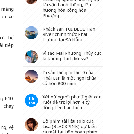
tài vận hanh thông, lên
g mảng
hương hóa Rồng hóa
Phượng
 làm xe
Khách sạn TUI BLUE Han
River chính thức khai
 có thể
trương tại Đà Nẵng
ài tiếp
Vì sao Mai Phương Thúy cực
kì không thích Messi?
Di sản thế giới thứ 9 của
Thái Lan là một ngôi chùa
cổ hơn 800 năm
Xét xử người phụ nữ giết con
06
g E10.
ruột để trục lợi hơn 4 tỷ
Th8
i chạy
đồng tiền bảo hiểm
Bộ phim tài liệu solo của
Lisa (BLACKPINK) dự kiến
ăng, vệ
ra mắt tại Liên hoan phim