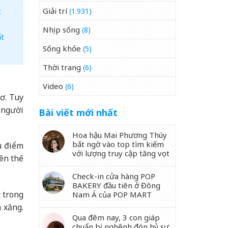
Giải trí
c
(1.931)
Nhịp sống
(8)
ất
Sống khỏe
(5)
Thời trang
(6)
Video
(6)
ơ. Tuy
 người
Bài viết mới nhất
Hoa hậu Mai Phương Thúy
bất ngờ vào top tìm kiếm
u điểm
với lượng truy cập tăng vọt
rên thế
Check-in cửa hàng POP
BAKERY đầu tiên ở Đông
c trong
Nam Á của POP MART
 xăng.
Qua đêm nay, 3 con giáp
chuẩn bị nghênh đón hỷ sự,