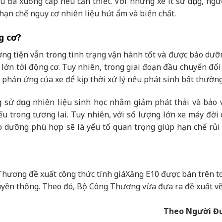
 su đã xuống cấp nếu cần thiết. Với những xe ít sử dụng, ng
hạn chế nguy cơ nhiên liệu hút ẩm và biến chất.
g cơ?
ng tiện vẫn trong tình trạng vận hành tốt và được bảo dưỡ
 lớn tới động cơ. Tuy nhiên, trong giai đoạn đầu chuyển đổi
i phản ứng của xe để kịp thời xử lý nếu phát sinh bất thường
sử dụng nhiên liệu sinh học nhằm giảm phát thải và bảo 
u trong tương lai. Tuy nhiên, với số lượng lớn xe máy đời 
o dưỡng phù hợp sẽ là yếu tố quan trọng giúp hạn chế rủi 
Thương đề xuất công thức tính giá
Xăng E10 được bán trên t
ruyền thống. Theo đó, Bộ Công Thương vừa đưa ra đề xuất v
Theo Người Đ