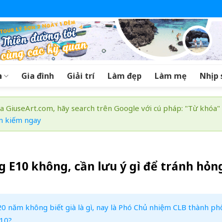
a
Gia đình
Giải trí
Làm đẹp
Làm mẹ
Nhịp 
a GiuseArt.com, hãy search trên Google với cú pháp: "Từ khóa"
m kiếm ngay
g E10 không, cần lưu ý gì để tránh hỏn
 20 năm không biết già là gì, nay là Phó Chủ nhiệm CLB thành ph
E10?