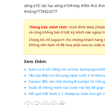
xăng e10, tác hại xăng e10#máy #đời #cũ #
#hỏng1779422577
Thông báo chính thức:
Ninh Bình Web (thuộc 
và cũng không bán ở bất kỳ kênh nào ngoại t
Chúng tôi chỉ support cho những khách hàng m
không nên ham rẻ để mua phải source code kh
Xem thêm:
Nam ca sĩ nổi tiếng với ca khúc &amp;apos;Mấy
Yêu cầu điều tra bổ sung vụ cào xước ô tô Me
Harper đến tận nhà nhưng Brooklyn từ chối 
Nước đi thông minh của Doãn Hải My để giúp
Kết quả Việt Nam 3-1 Malaysia: Xuân Son ghi 