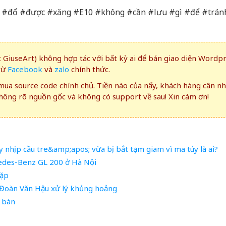
có #đổ #được #xăng #E10 #không #cần #lưu #gì #để #trán
GiuseArt) không hợp tác với bất kỳ ai để bán giao diện Wordp
rừ
Facebook
và
zalo
chính thức.
ua source code chính chủ. Tiền nào của nấy, khách hàng cân n
ông rõ nguồn gốc và không có support về sau! Xin cám ơn!
 nhịp cầu tre&amp;apos; vừa bị bắt tạm giam vì ma túy là ai?
rcedes-Benz GL 200 ở Hà Nội
gặp
 Đoàn Văn Hậu xử lý khủng hoảng
2 bàn