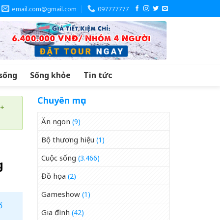
email.com@gmail.com
097777777
sống
Sống khỏe
Tin tức
Chuyên mục
 +
Ăn ngon
(9)
Bộ thương hiệu
(1)
Cuộc sống
(3.466)
g
Đồ họa
(2)
Gameshow
(1)
ố
Gia đình
(42)