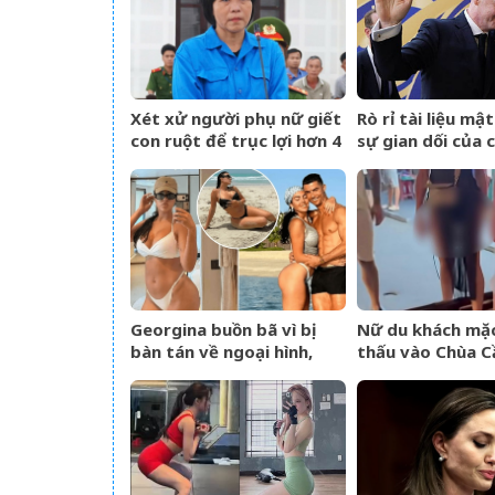
Xét xử người phụ nữ giết
Rò rỉ tài liệu mậ
con ruột để trục lợi hơn 4
sự gian dối của c
tỷ đồng tiền bảo hiểm
FIFA và dự án n
Super League
Georgina buồn bã vì bị
Nữ du khách mặ
bàn tán về ngoại hình,
thấu vào Chùa C
Ronaldo nói một câu cảm
An, hướng dẫn v
động khiến 4 triệu người
hành động gây c
đồng tình