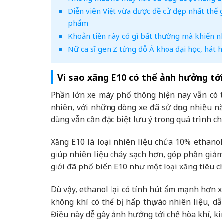
Diễn viên Việt vừa được đề cử đẹp nhất thế 
phẩm
Khoản tiền này có gì bất thường mà khiến n
Nữ ca sĩ gen Z từng đỗ Á khoa đại học, hát
Vì sao xăng E10 có thể ảnh hưởng tớ
Phần lớn xe máy phổ thông hiện nay vẫn có t
nhiên, với những dòng xe đã sử dụng nhiều n
dùng vẫn cần đặc biệt lưu ý trong quá trình c
Xăng E10 là loại nhiên liệu chứa 10% ethano
giúp nhiên liệu cháy sạch hơn, góp phần giảm 
giới đã phổ biến E10 như một loại xăng tiêu 
Dù vậy, ethanol lại có tính hút ẩm mạnh hơn x
không khí có thể bị hấp thụ vào nhiên liệu, 
Điều này dễ gây ảnh hưởng tới chế hòa khí, k