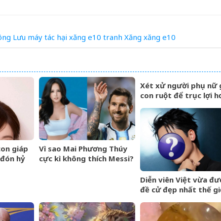
ông
Lưu
máy
tác hại xăng e10
tranh
Xăng
xăng e10
Xét xử người phụ nữ 
con ruột để trục lợi h
tỷ đồng tiền bảo hiể
con giáp
Vì sao Mai Phương Thúy
 đón hỷ
cực kì không thích Messi?
 thông,
ồng hóa
Diễn viên Việt vừa đư
đề cử đẹp nhất thế gi
Gương mặt hoàn hảo
cưỡng, ăn tiền nhất là
mắt cực phẩm