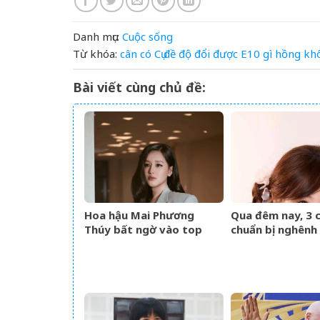
Danh mục:
Cuộc sống
Từ khóa:
cân
có
Cụ
đề
độ
đổi
được
E10
gì
hồng
kh
Bài viết cùng chủ đề:
Hoa hậu Mai Phương
Qua đêm nay, 3 
Thúy bất ngờ vào top
chuẩn bị nghênh
tìm kiếm với lượng truy
sự, tài vận hanh
cập tăng vọt
lên hương hóa R
Phượng