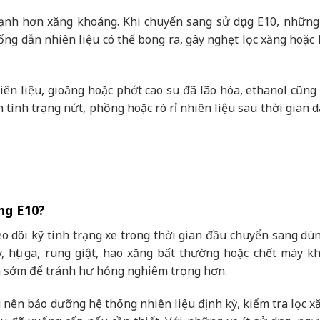
mạnh hơn xăng khoáng. Khi chuyển sang sử dụng E10, nhữn
 ống dẫn nhiên liệu có thể bong ra, gây nghẹt lọc xăng hoặc
iên liệu, gioăng hoặc phớt cao su đã lão hóa, ethanol cũng
tình trạng nứt, phồng hoặc rò rỉ nhiên liệu sau thời gian d
ng E10?
 dõi kỹ tình trạng xe trong thời gian đầu chuyển sang dùn
 hụt ga, rung giật, hao xăng bất thường hoặc chết máy kh
a sớm để tránh hư hỏng nghiêm trọng hơn.
 nên bảo dưỡng hệ thống nhiên liệu định kỳ, kiểm tra lọc x