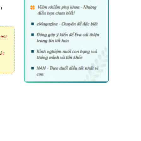
h
ress
hắc