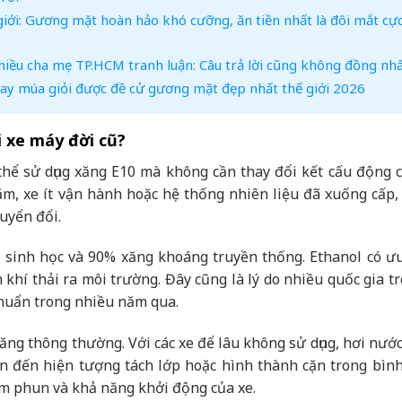
giới: Gương mặt hoàn hảo khó cưỡng, ăn tiền nhất là đôi mắt cự
hiều cha mẹ TP.HCM tranh luận: Câu trả lời cũng không đồng nh
 hay múa giỏi được đề cử gương mặt đẹp nhất thế giới 2026
i xe máy đời cũ?
hể sử dụng xăng E10 mà không cần thay đổi kết cấu động c
ăm, xe ít vận hành hoặc hệ thống nhiên liệu đã xuống cấp,
huyển đổi.
l sinh học và 90% xăng khoáng truyền thống. Ethanol có ư
khí thải ra môi trường. Đây cũng là lý do nhiều quốc gia t
chuẩn trong nhiều năm qua.
ăng thông thường. Với các xe để lâu không sử dụng, hơi nướ
dẫn đến hiện tượng tách lớp hoặc hình thành cặn trong bình
im phun và khả năng khởi động của xe.