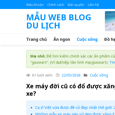
Skip
Điều khoản
Chính sách
Bản quyền
Liên hệ
to
MẪU WEB BLOG
content
DU LỊCH
Trang chủ
Ăn ngon
Cuộc sống
Đồ họ
Mẹo nhỏ:
Để tìm kiếm chính xác các ấn phẩm củ
"giuseart". (Ví dụ: thiệp tân linh mục giuseart).
Tì
Cuộc sống
61 lượt xem
22/05/2026
Xe máy đời cũ có đổ được xăn
xe?
Ca sĩ Việt vừa được đề cử đẹp nhất thế giới:
Những mẫu xe máy nào sử dụng được xăng 