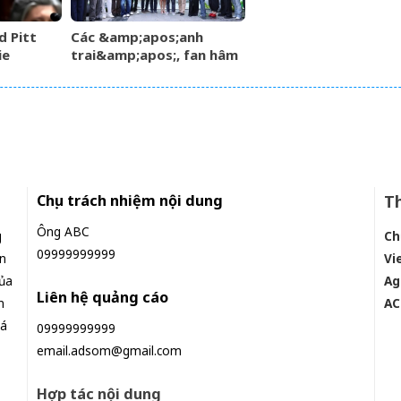
d Pitt
Các &amp;apos;anh
ie
trai&amp;apos;, fan hâm
mộ có mặt ủng hộ ngày
DatVietVAC IPO
Chịu trách nhiệm nội dung
Th
Ông ABC
g
Ch
09999999999
n
Vi
ủa
Ag
Liên hệ quảng cáo
n
AC
iá
09999999999
email.adsom@gmail.com
Hợp tác nội dung