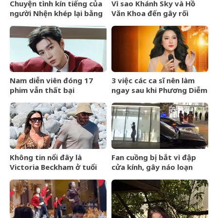
Chuyện tình kín tiếng của
Vì sao Khánh Sky và Hồ
người Nhện khép lại bằng
Văn Khoa đến gây rối
lễ cưới riêng tư
nhưng Vua Quạt cũng bị
khởi tố?
Nam diễn viên đóng 17
3 việc các ca sĩ nên làm
phim vẫn thất bại
ngay sau khi Phương Diễm
Huyền bị khởi tố
Không tin nổi đây là
Fan cuồng bị bắt vì đập
Victoria Beckham ở tuổi
cửa kính, gây náo loạn
52
trước thềm BlackPink kỷ
niệm 10 năm