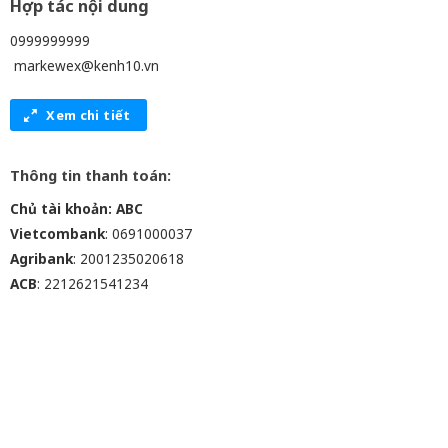
Hợp tác nội dung
0999999999
markewex@kenh10.vn
Xem chi tiết
Thông tin thanh toán:
Chủ tài khoản: ABC
Vietcombank
: 0691000037
Agribank
: 2001235020618
ACB
: 2212621541234