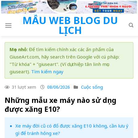
Skip
to
MẪU WEB BLOG DU
content
LỊCH
Mẹo nhỏ:
Để tìm kiếm chính xác các ấn phẩm của
GiuseArt.com, hãy search trên Google với cú pháp:
"Từ khóa" + "giuseart". (Ví dụ: thiệp tân linh mục
giuseart).
Tìm kiếm ngay
Cuộc sống
31 lượt xem
08/06/2026
Những mẫu xe máy nào sử dụng
được xăng E10?
Xe máy đời cũ có đổ được xăng E10 không, cần lưu ý
gì để tránh hỏng xe?