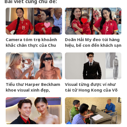
Bài viết cùng chủ đề:
Camera tóm trọn khoảnh
Doãn Hải My đeo túi hàng
khắc chân thực của Chu
hiệu, bế con đến khách sạn
Thanh Huyền trên sân Mỹ
gặp Văn Hậu, visual cam
Đình
thường có còn xinh đẹp
như ảnh tự đăng?
Tiểu thư Harper Beckham
Visual từng được ví như
khoe visual xinh đẹp,
tài tử Hong Kong của Võ
thanh xuân mơn mởn trên
Điền Gia Huy bất ngờ gây
du thuyền triệu đô, đọ sắc
tranh cãi vì một thay đổi
cùng mẹ