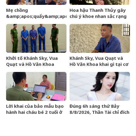
Mẹ chồng
Hoa hậu Thanh Thủy gây
&amp;apos;quẩy&amp;apos;
chú ý khoe nhan sắc rạng
hết mình trên sân khấu, cô
rỡ, úp mở chuyện hẹn hò
dâu nói một câu, lời đáp
của chú rể gây sốt
Khởi tố Khánh Sky, Vua
Khánh Sky, Vua Quạt và
Quạt và Hồ Văn Khoa
Hồ Văn Khoa khai gì tại cơ
quan công an?
Lời khai của bảo mẫu bạo
Đúng 6h sáng thứ Bảy
hành hai cháu bé 2 tuổi ở
8/8/2026, Thần Tài chỉ đích
trường mầm non tại
danh 3 con giáp rơi trúng
TPHCM
hố vàng, tiền bạc ùa về
nhà như lũ cuốn