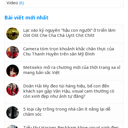
Video
(6)
Bài viết mới nhất
Lạc vào kỷ nguyên “hậu con người” ở triển lãm
Olit Olit Che Cha Chà Uytt Chit Chítt
Camera tóm trọn khoảnh khắc chân thực của
Chu Thanh Huyền trên sân Mỹ Đình
Metiseko mở ra chương mới của thời trang xa xỉ
mang bản sắc Việt
Doãn Hải My đeo túi hàng hiệu, bế con đến
khách sạn gặp Văn Hậu, visual cam thường có
còn xinh đẹp như ảnh tự đăng?
5 loại cây trồng trong nhà cần ít nắng lại dễ
chăm sóc
Tiểu thư Harper Beckham khoe visual xinh đẹp,