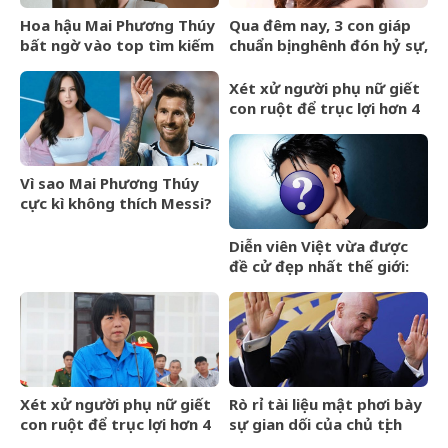
Hoa hậu Mai Phương Thúy
Qua đêm nay, 3 con giáp
bất ngờ vào top tìm kiếm
chuẩn bị nghênh đón hỷ sự,
với lượng truy cập tăng
tài vận hanh thông, lên
vọt
hương hóa Rồng hóa
Xét xử người phụ nữ giết
Phượng
con ruột để trục lợi hơn 4
tỷ đồng tiền bảo hiểm
Vì sao Mai Phương Thúy
cực kì không thích Messi?
Diễn viên Việt vừa được
đề cử đẹp nhất thế giới:
Gương mặt hoàn hảo khó
cưỡng, ăn tiền nhất là đôi
mắt cực phẩm
Xét xử người phụ nữ giết
Rò rỉ tài liệu mật phơi bày
con ruột để trục lợi hơn 4
sự gian dối của chủ tịch
tỷ đồng tiền bảo hiểm
FIFA và dự án ngầm Super