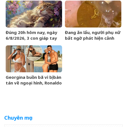
League
Đúng 20h hôm nay, ngày
Đang ăn lẩu, người phụ nữ
6/8/2026, 3 con giáp tay
bất ngờ phát hiện cảnh
trái gom BẠC, tay phải hốt
tượng &amp;apos;nổi da
VÀNG, phú quý ngập nhà
gà&amp;apos; trong nồi
Georgina buồn bã vì bị bàn
tán về ngoại hình, Ronaldo
nói một câu cảm động
khiến 4 triệu người đồng
tình
Chuyên mục