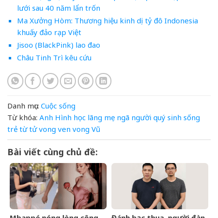
lưới sau 40 năm lẩn trốn
Ma Xưởng Hòm: Thương hiệu kinh dị tỷ đô Indonesia
khuấy đảo rạp Việt
Jisoo (BlackPink) lao đao
Châu Tinh Trì kêu cứu
Danh mục:
Cuộc sống
Từ khóa:
Anh
Hình
học
lãng
mẹ
ngã
người
quý
sinh
sống
trẻ
từ
tử vong
ven
vong
Vũ
Bài viết cùng chủ đề:
Mbappé nóng lòng công
Đánh bạc thua, người đàn