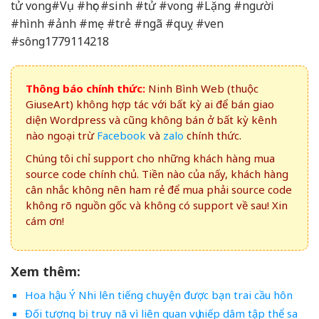
tử vong#Vụ #học #sinh #tử #vong #Lặng #người
#hình #ảnh #mẹ #trẻ #ngã #quỵ #ven
#sông1779114218
Thông báo chính thức:
Ninh Bình Web (thuộc
GiuseArt) không hợp tác với bất kỳ ai để bán giao
diện Wordpress và cũng không bán ở bất kỳ kênh
nào ngoại trừ
Facebook
và
zalo
chính thức.
Chúng tôi chỉ support cho những khách hàng mua
source code chính chủ. Tiền nào của nấy, khách hàng
cân nhắc không nên ham rẻ để mua phải source code
không rõ nguồn gốc và không có support về sau! Xin
cám ơn!
Xem thêm:
Hoa hậu Ý Nhi lên tiếng chuyện được bạn trai cầu hôn
Đối tượng bị truy nã vì liên quan vụ hiếp dâm tập thể sa