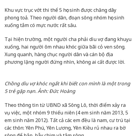
Khu vực trục vớt thi thể 5 học sinh được chăng dây
phong toả. Theo người dân, đoạn sông nhóm học sinh
xuống tắm có mực nước rất sâu.
Tại hiện trường, một người cha phải dìu vợ đang khuỵu
xuống, hai người ôm nhau khóc giữa bãi cỏ ven sông.
Xung quanh, hàng chục người dân và cán bộ địa
phương lặng người đứng nhìn, không ai cất được lời.
Chồng dìu vợ khóc ngất khi biết con mình là một trong
5 trẻ gặp nạn. Ảnh: Đức Hoàng
Theo thông tin từ UBND xã Sông Lô, thời điểm xảy ra
vụ việc, một nhóm 9 thiếu niên (4 em sinh năm 2013, 5
em sinh năm 2012). Tất cả các em đều là nam, cư trú tại
các thôn: Yên Phú, Yên Lương, Yên Kiều rủ nhau ra bờ
sông để bắn, bẫy chim và tắm sông.