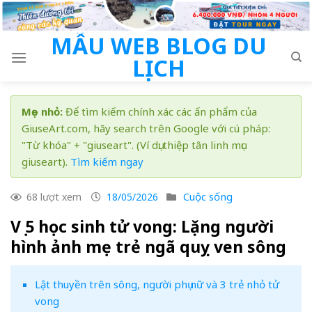
Skip
to
MẪU WEB BLOG DU
content
LỊCH
Mẹo nhỏ:
Để tìm kiếm chính xác các ấn phẩm của
GiuseArt.com, hãy search trên Google với cú pháp:
"Từ khóa" + "giuseart". (Ví dụ: thiệp tân linh mục
giuseart).
Tìm kiếm ngay
Cuộc sống
68 lượt xem
18/05/2026
Vụ 5 học sinh tử vong: Lặng người
hình ảnh mẹ trẻ ngã quỵ ven sông
Lật thuyền trên sông, người phụ nữ và 3 trẻ nhỏ tử
vong