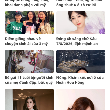
khai danh phận với mỹ
ông thuê 6 ô tô tự lái
nhân Ester Expósito lắm
mang cầm cố
rồi
Điểm giống nhau về
Đúng 6h sáng thứ Sáu
chuyện tình ái của 3 mỹ
7/8/2026, định mệnh an
nhân phim giờ vàng VTV
bài, 3 con giáp vận trình
như cá chép hóa rồng,
giàu có lên bất chấp
Bé gái 11 tuổi bị người tình
Nóng: Khám xét nơi ở của
của mẹ đánh đập, bắt quỳ
Huấn Hoa Hồng
xuyên đêm