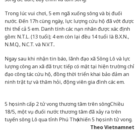
Trong lúc vui chơi, 5 em ngã xuống sông và bị đuối
nước. Đến 17h cùng ngày, lực lượng cứu hộ đã vớt được
thi thể cả 5 em. Danh tính các nạn nhân được xác định
gồm: N.T.L. (13 tuổi); 4 em còn lại đều 14 tuổi là B.X.N.,
N.M.Q., N.C.T. và N.V.T..
Ngay sau khi nhận tin báo, lãnh đạo xã Sông Lô và lực
lượng công an xã đã trực tiếp có mặt tại hiện trường chỉ
đạo công tác cứu hộ, đồng thời triển khai bảo đảm an
ninh trật tự và thăm hỏi, động viên gia đình các em.
5 học sinh cấp 2 tử vong thương tâm trên sông
Chiều
18/5, một vụ đuối nước thương tâm đã xảy ra trên
tuyến sông Lô qua tỉnh Phú Thọ khiến 5 học sinh tử vong.
Theo Vietnamnet