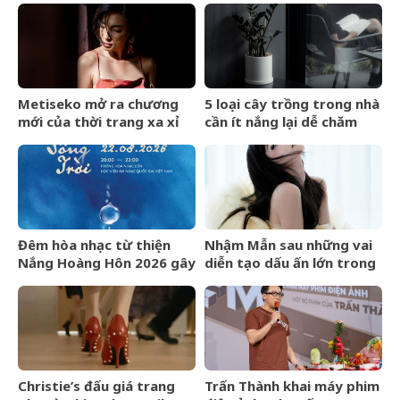
Metiseko mở ra chương
5 loại cây trồng trong nhà
mới của thời trang xa xỉ
cần ít nắng lại dễ chăm
mang bản sắc Việt
sóc
Đêm hòa nhạc từ thiện
Nhậm Mẫn sau những vai
Nắng Hoàng Hôn 2026 gây
diễn tạo dấu ấn lớn trong
quỹ cho bệnh nhân chạy
nửa đầu năm 2026
thận nhân tạo
Christie’s đấu giá trang
Trấn Thành khai máy phim