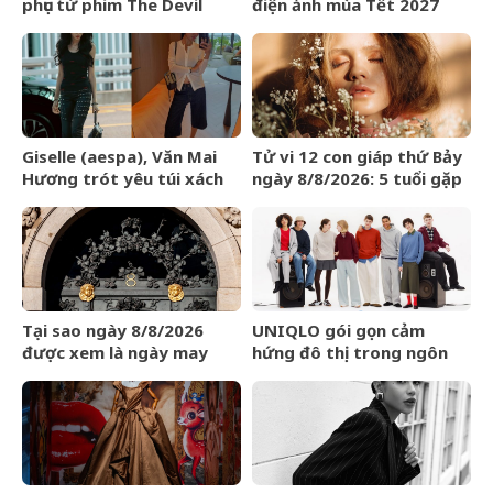
phục từ phim The Devil
điện ảnh mùa Tết 2027
Wears Prada
Giselle (aespa), Văn Mai
Tử vi 12 con giáp thứ Bảy
Hương trót yêu túi xách
ngày 8/8/2026: 5 tuổi gặp
LOEWE Amazona 180
may mắn
Tại sao ngày 8/8/2026
UNIQLO gói gọn cảm
được xem là ngày may
hứng đô thị trong ngôn
mắn?
ngữ thời trang của bộ sưu
tập Thu Đông 2026