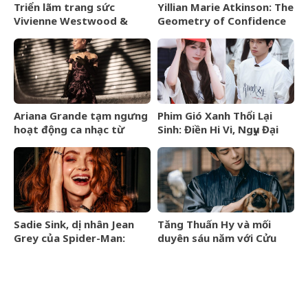
Triển lãm trang sức
Yillian Marie Atkinson: The
Vivienne Westwood &
Geometry of Confidence
Jewellery đến Bangkok
vào tháng 9/2026
Ariana Grande tạm ngưng
Phim Gió Xanh Thổi Lại
hoạt động ca nhạc từ
Sinh: Điền Hi Vi, Ngụy Đại
tháng 9/2026
Huân bước vào cuộc chiến
thượng lưu
Sadie Sink, dị nhân Jean
Tăng Thuấn Hy và mối
Grey của Spider-Man:
duyên sáu năm với Cửu
Brand New Day là ai?
Môn