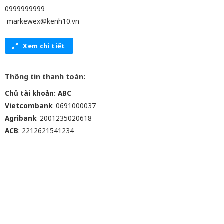
0999999999
markewex@kenh10.vn
Xem chi tiết
Thông tin thanh toán:
Chủ tài khoản: ABC
Vietcombank
: 0691000037
Agribank
: 2001235020618
ACB
: 2212621541234