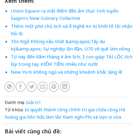
Xem thêm:
Union Square ra mắt điểm đến ẩm thực tinh tuyển
Saigon’s New Culinary Collective
Thêm một phó chủ tịch xã ở Nghệ An bị khởi tố tội nhận
hối lộ
Tôn Ngộ Không xấu nhất &amp;apos;Tây du
ký&amp;apos;: Sự nghiệp lận đận, U70 về quê làm nông
Từ nay đến Rằm tháng 4 âm lịch, 3 con giáp TÀI LỘC tích
lũy trong tay, KIẾM TIỀN nhiều như nước
New York không ngủ và những khoảnh khắc lặng lẽ
Danh mục:
Giải trí
Từ khóa:
bí quyết thành công
chính trị gia
chữa
công
Hà
hoàng gia
hôn
hữu
làm
lấn
Nam
nghi
Phi
và
Vạn
vị
vừa
Bài viết cùng chủ đề: