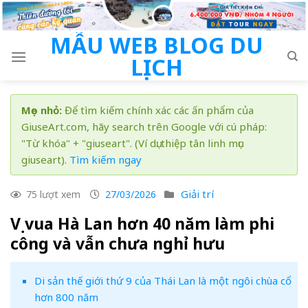
Skip
to
MẪU WEB BLOG DU
content
LỊCH
Mẹo nhỏ:
Để tìm kiếm chính xác các ấn phẩm của
GiuseArt.com, hãy search trên Google với cú pháp:
"Từ khóa" + "giuseart". (Ví dụ: thiệp tân linh mục
giuseart).
Tìm kiếm ngay
Giải trí
75 lượt xem
27/03/2026
Vị vua Hà Lan hơn 40 năm làm phi
công và vẫn chưa nghỉ hưu
Di sản thế giới thứ 9 của Thái Lan là một ngôi chùa cổ
hơn 800 năm