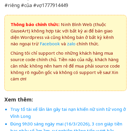
#riêng #của #vợ1777914449
Thông báo chính thức:
Ninh Bình Web (thuộc
GiuseArt) không hợp tác với bất kỳ ai để bán giao
diện Wordpress và cũng không bán ở bất kỳ kênh
nào ngoại trừ
Facebook
và
zalo
chính thức.
Chúng tôi chỉ support cho những khách hàng mua
source code chính chủ. Tiền nào của nấy, khách hàng
cân nhắc không nên ham rẻ để mua phải source code
không rõ nguồn gốc và không có support về sau! Xin
cám ơn!
Xem thêm:
Truy tố tài xế lấn làn gây tai nạn khiến nữ sinh tử vong ở
Vĩnh Long
Đúng 9h30 sáng ngày mai (16/3/2026), 3 con giáp tiền
bạc nhảy số ầm ầm, sự nghiệp thăng tiến vượt bậc