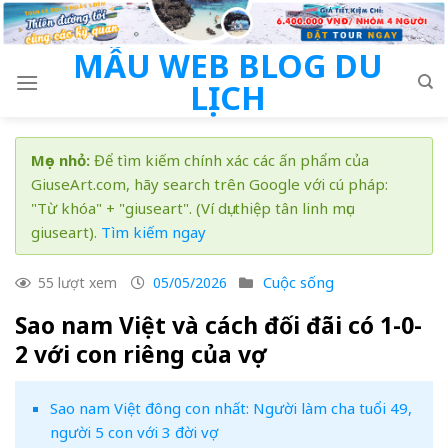
Skip
to
MẪU WEB BLOG DU
content
LỊCH
Mẹo nhỏ:
Để tìm kiếm chính xác các ấn phẩm của
GiuseArt.com, hãy search trên Google với cú pháp:
"Từ khóa" + "giuseart". (Ví dụ: thiệp tân linh mục
giuseart).
Tìm kiếm ngay
Cuộc sống
55 lượt xem
05/05/2026
Sao nam Việt và cách đối đãi có 1-0-
2 với con riêng của vợ
Sao nam Việt đông con nhất: Người làm cha tuổi 49,
người 5 con với 3 đời vợ