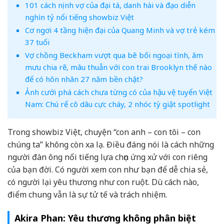
101 cách nịnh vợ của đại tá, danh hài và đạo diễn
nghìn tỷ nổi tiếng showbiz Việt
Cơ ngơi 4 tầng hiện đại của Quang Minh và vợ trẻ kém
37 tuổi
Vợ chồng Beckham vượt qua bê bối ngoại tình, âm
mưu chia rẽ, mâu thuẫn với con trai Brooklyn thế nào
để có hôn nhân 27 năm bền chặt?
Ảnh cưới phá cách chưa từng có của hậu vệ tuyển Việt
Nam: Chú rể cô dâu cực cháy, 2 nhóc tỳ giật spotlight
Trong showbiz Việt, chuyện “con anh – con tôi – con
chúng ta” không còn xa lạ. Điều đáng nói là cách những
người đàn ông nổi tiếng lựa chọn ứng xử với con riêng
của bạn đời. Có người xem con như bạn để dễ chia sẻ,
có người lại yêu thương như con ruột. Dù cách nào,
điểm chung vẫn là sự tử tế và trách nhiệm.
Akira Phan: Yêu thương không phân biệt