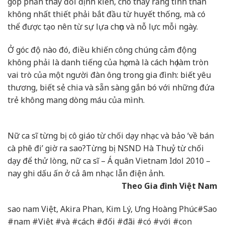
góp phần thay đổi định kiến, cho thấy rằng tình thân
không nhất thiết phải bắt đầu từ huyết thống, mà có
thể được tạo nên từ sự lựa chọn và nỗ lực mỗi ngày.
Ở góc độ nào đó, điều khiến công chúng cảm động
không phải là danh tiếng của họ, mà là cách họ làm tròn
vai trò của một người đàn ông trong gia đình: biết yêu
thương, biết sẻ chia và sẵn sàng gắn bó với những đứa
trẻ không mang dòng máu của mình.
Nữ ca sĩ từng bị cô giáo từ chối dạy nhạc và bảo ‘về bán
cà phê đi’ giờ ra sao?
Từng bị NSND Hà Thuỷ từ chối
dạy để thử lòng, nữ ca sĩ – Á quân Vietnam Idol 2010 –
nay ghi dấu ấn ở cả âm nhạc lẫn điện ảnh.
Theo Gia đình Việt Nam
sao nam Việt, Akira Phan, Kim Lý, Ưng Hoàng Phúc#Sao
#nam #Việt #và #cách #đối #đãi #có #với #con