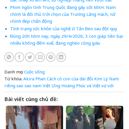
Phim ngôn tình Trung Quốc đang gây sốt MXH: Nam
chính là đối thủ trời chọn của Trương Lăng Hách, nữ
chính đẹp chấn động
Tình trạng sức khỏe của nghệ sĩ Tấn Beo sau đột quỵ
Đúng 20h hôm nay, ngày 29/4/2026, 3 con giáp tiền bạc
nhiều không đếm xuể, đang nghèo cũng giàu
Danh mục:
Cuộc sống
Từ khóa:
Akira Phan
Cách
có
con
của
dài
đổi
Kim Lý
Nam
riêng
sao
sao nam Việt
Ưng Hoàng Phúc
và
Việt
vợ
với
Bài viết cùng chủ đề: