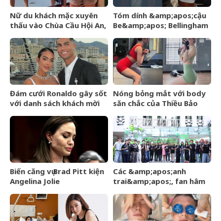
Nữ du khách mặc xuyên
Tóm dính &amp;apos;cậu
thấu vào Chùa Cầu Hội An,
Be&amp;apos; Bellingham
hướng dẫn viên có hành
hớn hở đi công viên cùng
động gây chú ý
bạn gái người mẫu sexy,
cười tươi giữa dàn vệ sĩ
hộ tống
Đám cưới Ronaldo gây sốt
Nóng bỏng mắt với body
với danh sách khách mời
săn chắc của Thiều Bảo
rò rỉ, không có tên Messi
Trâm khi diện đồ bó sát
tại phòng tập
Biến căng vụ Brad Pitt kiện
Các &amp;apos;anh
Angelina Jolie
trai&amp;apos;, fan hâm
mộ có mặt ủng hộ ngày
DatVietVAC IPO