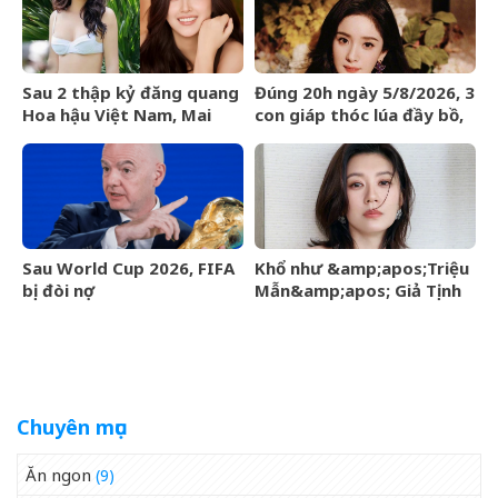
Sau 2 thập kỷ đăng quang
Đúng 20h ngày 5/8/2026, 3
Hoa hậu Việt Nam, Mai
con giáp thóc lúa đầy bồ,
Phương Thúy giờ ra sao?
tiền bạc đầy két, giàu
sang nhất làng
Sau World Cup 2026, FIFA
Khổ như &amp;apos;Triệu
bị đòi nợ
Mẫn&amp;apos; Giả Tịnh
Văn
Chuyên mục
Ăn ngon
(9)