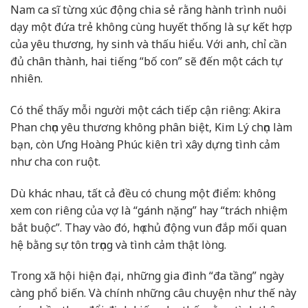
Nam ca sĩ từng xúc động chia sẻ rằng hành trình nuôi
dạy một đứa trẻ không cùng huyết thống là sự kết hợp
của yêu thương, hy sinh và thấu hiểu. Với anh, chỉ cần
đủ chân thành, hai tiếng “bố con” sẽ đến một cách tự
nhiên.
Có thể thấy mỗi người một cách tiếp cận riêng: Akira
Phan chọn yêu thương không phân biệt, Kim Lý chọn làm
bạn, còn Ưng Hoàng Phúc kiên trì xây dựng tình cảm
như cha con ruột.
Dù khác nhau, tất cả đều có chung một điểm: không
xem con riêng của vợ là “gánh nặng” hay “trách nhiệm
bắt buộc”. Thay vào đó, họ chủ động vun đắp mối quan
hệ bằng sự tôn trọng và tình cảm thật lòng.
Trong xã hội hiện đại, những gia đình “đa tầng” ngày
càng phổ biến. Và chính những câu chuyện như thế này