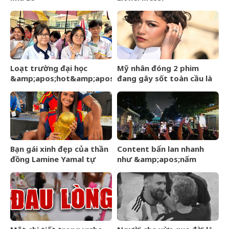
Loạt trường đại học
Mỹ nhân đóng 2 phim
&amp;apos;hot&amp;apos;
đang gây sốt toàn cầu là
công bố điểm chuẩn hôm
bà xã của
nay, thí sinh hồi hộp chờ
&amp;apos;Người
kết quả
Nhện&amp;apos;
Bạn gái xinh đẹp của thần
Content bẩn lan nhanh
đồng Lamine Yamal tự
như &amp;apos;nấm
mình hé lộ tình hình sức
mốc&amp;apos;, trách
khoẻ đáng lo
nhiệm của người dùng
mạng?