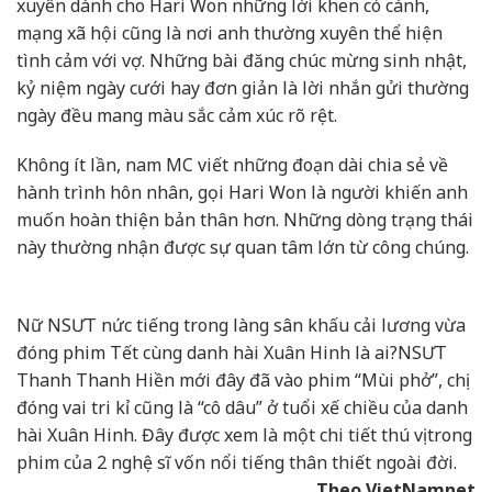
xuyên dành cho Hari Won những lời khen có cánh,
mạng xã hội cũng là nơi anh thường xuyên thể hiện
tình cảm với vợ. Những bài đăng chúc mừng sinh nhật,
kỷ niệm ngày cưới hay đơn giản là lời nhắn gửi thường
ngày đều mang màu sắc cảm xúc rõ rệt.
Không ít lần, nam MC viết những đoạn dài chia sẻ về
hành trình hôn nhân, gọi Hari Won là người khiến anh
muốn hoàn thiện bản thân hơn. Những dòng trạng thái
này thường nhận được sự quan tâm lớn từ công chúng.
Nữ NSƯT nức tiếng trong làng sân khấu cải lương vừa
đóng phim Tết cùng danh hài Xuân Hinh là ai?
NSƯT
Thanh Thanh Hiền mới đây đã vào phim “Mùi phở”, chị
đóng vai tri kỉ cũng là “cô dâu” ở tuổi xế chiều của danh
hài Xuân Hinh. Đây được xem là một chi tiết thú vị trong
phim của 2 nghệ sĩ vốn nổi tiếng thân thiết ngoài đời.
Theo VietNamnet