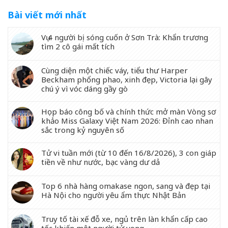
Bài viết mới nhất
Vụ 4 người bị sóng cuốn ở Sơn Trà: Khẩn trương
tìm 2 cô gái mất tích
Cùng diện một chiếc váy, tiểu thư Harper
Beckham phổng phao, xinh đẹp, Victoria lại gây
chú ý vì vóc dáng gầy gò
Họp báo công bố và chính thức mở màn Vòng sơ
khảo Miss Galaxy Việt Nam 2026: Đỉnh cao nhan
sắc trong kỷ nguyên số
Tử vi tuần mới (từ 10 đến 16/8/2026), 3 con giáp
tiền về như nước, bạc vàng dư dả
Top 6 nhà hàng omakase ngon, sang và đẹp tại
Hà Nội cho người yêu ẩm thực Nhật Bản
Truy tố tài xế đỗ xe, ngủ trên làn khẩn cấp cao