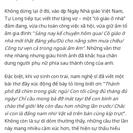
Không dừng lại ở đó, vào dịp Ngày Nhà giáo Việt Nam,
Tự Long tiếp tục viết thơ tặng vợ – một “cô giáo ở nhà”
đảm đang, vừa chu toàn công việc xã hội, vừa giữ ấm tổ
ấm gia đình: “
Sáng nay kể chuyện hôm qua/ Cô giáo ở
nhà mới thật đáng yêu/Dù cho nắng sớm mưa chiều/
Công tư vẹn cả trong ngoài ấm êm”.
Những vần thơ
nhẹ nhàng nhưng giàu hình ảnh đã khắc họa chân
dung người phụ nữ phía sau thành công của anh.
Đặc biệt, khi vợ sinh con trai, nam nghệ sĩ đã viết một
bài thơ đầy xúc động để bày tỏ lòng biết ơn: “
Thành
phố đã chìm trong giấc ngủ/ Con tôi cũng đủ tháng đủ
ngày/ Chỉ cầu mong bà đỡ mát tay/ Để con bình an
chào thế giới/ Mẹ còn đau hơn những lần trước/ Chắc
vì con là đấng nam nhi/ Vật vã trên bàn cùng kíp trực
“.
Không còn là sự dí dỏm thường thấy, những câu thơ lần
này mang nhiều cảm xúc hơn, thể hiện sự thấu hiểu