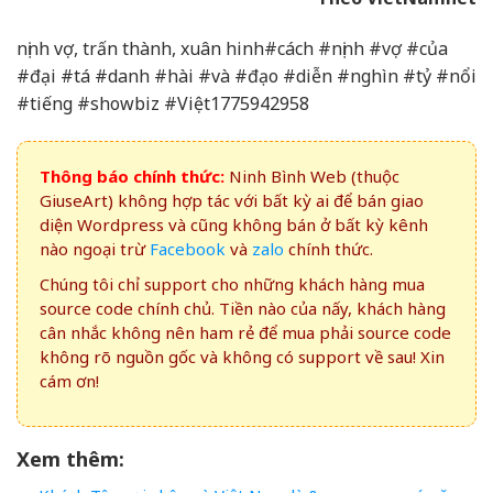
nịnh vợ, trấn thành, xuân hinh#cách #nịnh #vợ #của
#đại #tá #danh #hài #và #đạo #diễn #nghìn #tỷ #nổi
#tiếng #showbiz #Việt1775942958
Thông báo chính thức:
Ninh Bình Web (thuộc
GiuseArt) không hợp tác với bất kỳ ai để bán giao
diện Wordpress và cũng không bán ở bất kỳ kênh
nào ngoại trừ
Facebook
và
zalo
chính thức.
Chúng tôi chỉ support cho những khách hàng mua
source code chính chủ. Tiền nào của nấy, khách hàng
cân nhắc không nên ham rẻ để mua phải source code
không rõ nguồn gốc và không có support về sau! Xin
cám ơn!
Xem thêm: