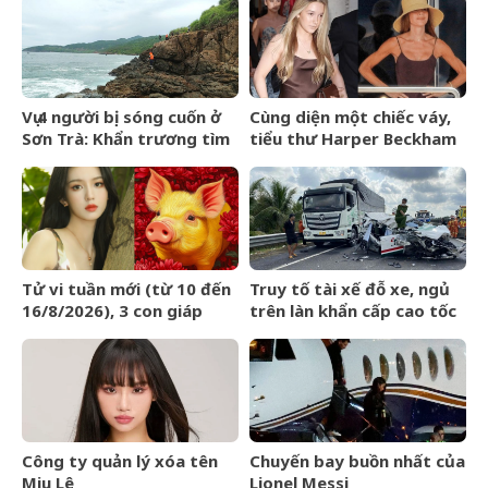
Vụ 4 người bị sóng cuốn ở
Cùng diện một chiếc váy,
Sơn Trà: Khẩn trương tìm
tiểu thư Harper Beckham
2 cô gái mất tích
phổng phao, xinh đẹp,
Victoria lại gây chú ý vì
vóc dáng gầy gò
Tử vi tuần mới (từ 10 đến
Truy tố tài xế đỗ xe, ngủ
16/8/2026), 3 con giáp
trên làn khẩn cấp cao tốc
tiền về như nước, bạc
khiến một người tử vong
vàng dư dả
Công ty quản lý xóa tên
Chuyến bay buồn nhất của
Miu Lê
Lionel Messi