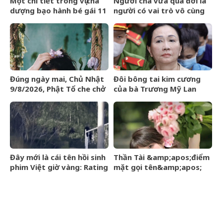
Một chi tiết trong vụ cha
Người cha vừa qua đời là
dượng bạo hành bé gái 11
người có vai trò vô cùng
tuổi ở Đồng Nai khiến tôi
đặc biệt với sự nghiệp vĩ
xót xa: Đây có lẽ là điều
đại của Messi
khiến con đau lòng nhất
Đúng ngày mai, Chủ Nhật
Đôi bông tai kim cương
9/8/2026, Phật Tổ che chở
của bà Trương Mỹ Lan
3 con giáp
được định giá hơn 9,4 tỷ
&amp;apos;đạp trúng mỏ
đồng
vàng&amp;apos;, sự
nghiệp vượng phát
Đây mới là cái tên hồi sinh
Thần Tài &amp;apos;điểm
phim Việt giờ vàng: Rating
mặt gọi tên&amp;apos;
vượt mốc 50%, nhà đài
sau ngày 8/8/2026, 3 con
đút túi 3 tỷ mỗi tập
giáp lộc nhiều hơn sông,
chính thức hết khổ