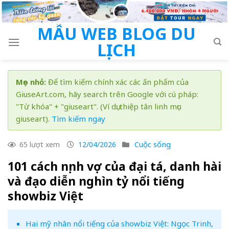
Skip
to
MẪU WEB BLOG DU
content
LỊCH
Mẹo nhỏ:
Để tìm kiếm chính xác các ấn phẩm của
GiuseArt.com, hãy search trên Google với cú pháp:
"Từ khóa" + "giuseart". (Ví dụ: thiệp tân linh mục
giuseart).
Tìm kiếm ngay
Cuộc sống
65 lượt xem
12/04/2026
101 cách nịnh vợ của đại tá, danh hài
và đạo diễn nghìn tỷ nổi tiếng
showbiz Việt
Hai mỹ nhân nổi tiếng của showbiz Việt: Ngọc Trinh,