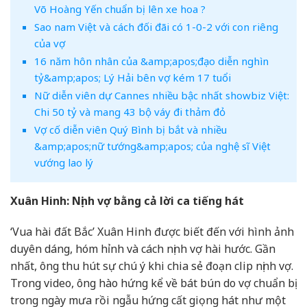
Võ Hoàng Yến chuẩn bị lên xe hoa ?
Sao nam Việt và cách đối đãi có 1-0-2 với con riêng
của vợ
16 năm hôn nhân của &amp;apos;đạo diễn nghìn
tỷ&amp;apos; Lý Hải bên vợ kém 17 tuổi
Nữ diễn viên dự Cannes nhiều bậc nhất showbiz Việt:
Chi 50 tỷ và mang 43 bộ váy đi thảm đỏ
Vợ cố diễn viên Quý Bình bị bắt và nhiều
&amp;apos;nữ tướng&amp;apos; của nghệ sĩ Việt
vướng lao lý
Xuân Hinh: Nịnh vợ bằng cả lời ca tiếng hát
‘Vua hài đất Bắc’ Xuân Hinh được biết đến với hình ảnh
duyên dáng, hóm hỉnh và cách nịnh vợ hài hước. Gần
nhất, ông thu hút sự chú ý khi chia sẻ đoạn clip nịnh vợ.
Trong video, ông hào hứng kể về bát bún do vợ chuẩn bị
trong ngày mưa rồi ngẫu hứng cất giọng hát như một