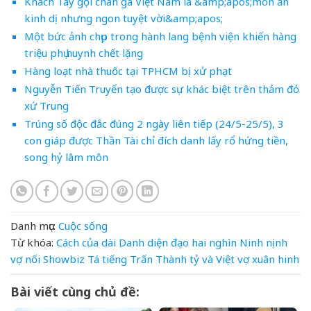
Khách Tây gọi chân gà Việt Nam là &amp;apos;món ăn
kinh dị nhưng ngon tuyệt vời&amp;apos;
Một bức ảnh chụp trong hành lang bệnh viện khiến hàng
triệu phụ huynh chết lặng
Hàng loạt nhà thuốc tại TPHCM bị xử phạt
Nguyễn Tiến Truyển tạo được sự khác biệt trên thảm đỏ
xứ Trung
Trúng số độc đắc đúng 2 ngày liên tiếp (24/5-25/5), 3
con giáp được Thần Tài chỉ đích danh lấy rổ hứng tiền,
song hỷ lâm môn
Danh mục:
Cuộc sống
Từ khóa:
Cách
của
dài
Danh
diện
đạo
hai
nghìn
Ninh
nịnh
vợ
nối
Showbiz
Tá
tiếng
Trấn Thành
tỷ
và
Việt
vợ
xuân hinh
Bài viết cùng chủ đề: