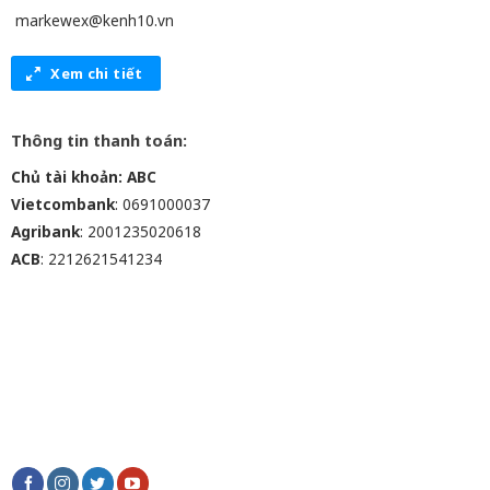
markewex@kenh10.vn
Xem chi tiết
Thông tin thanh toán:
Chủ tài khoản: ABC
Vietcombank
: 0691000037
Agribank
: 2001235020618
ACB
: 2212621541234