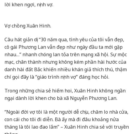
lời khen ngợi, nịnh vợ.
Vợ chồng Xuân Hinh.
Câu hát giản dị: “30 năm qua, tình yêu của tôi vẫn đẹp,
cô gái Phương Lan vẫn đẹp như ngày đầu ta mới gặp
nhau…” nhanh chóng lan tỏa trên mạng xã hội. Sự mộc
mạc, chân thành nhưng không kém phần hài hước của
danh hài đất Bắc khiến nhiều khán giả thích thú, thậm
chí gọi đây là “giáo trình nịnh vợ” đáng học hỏi.
Trong những chia sẻ hiếm hoi, Xuân Hinh không ngần
ngại dành lời khen cho bà xã Nguyễn Phương Lan.
“Ngoài đời vợ tôi là một người dễ chịu, chăm lo nhà cửa,
con cái cho tôi đi diễn. Bà ấy mà đi đâu khoảng nửa
tháng là tôi lao đao lắm” – Xuân Hinh chia sẻ với truyền