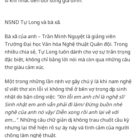
sĩ khi nhắc đến đời sống gia đình.
NSND Tự Long và bà xã.
Bà xã của anh – Trần Minh Nguyệt là giảng viên
Trường Đại học Văn hóa Nghệ thuật Quân đội. Trong
nhiều chia sẻ, Tự Long luôn dành cho vợ sự trân trọng
đặc biệt, không chỉ bằng lời nói mà còn qua những câu
thơ giàu cảm xúc.
Một trong những lần nịnh vợ gây chú ý là khi nam nghệ
sĩ viết thơ xin lỗi vì không thể ở bên vợ trong dịp sinh
nhật do bận công việc:
“Xin lỗi em anh chỉ là nghệ sĩ/
Sinh nhật em anh vẫn phải đi làm/ Đừng buồn nhé
nghề của anh nó vậy/ Diễn xong rồi anh lại về với
em…”
. Những câu chữ giản dị, không trau chuốt cầu kỳ
nhưng lại thể hiện rõ sự áy náy và tình cảm của người
chồng làm nghệ thuật.