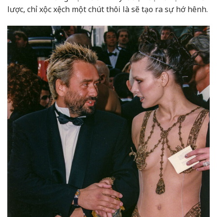
lược, chỉ xộc xệch một chút thôi là sẽ tạo ra sự hớ hênh.