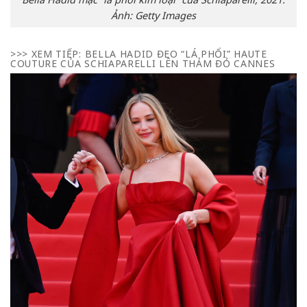
Ảnh: Getty Images
>>> XEM TIẾP:
BELLA HADID ĐEO “LÁ PHỔI” HAUTE
COUTURE CỦA SCHIAPARELLI LÊN THẢM ĐỎ CANNES