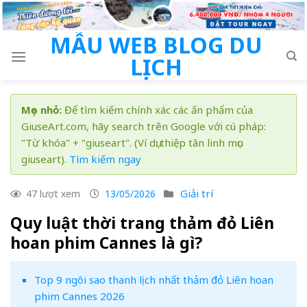
Skip
to
MẪU WEB BLOG DU
content
LỊCH
Mẹo nhỏ:
Để tìm kiếm chính xác các ấn phẩm của
GiuseArt.com, hãy search trên Google với cú pháp:
"Từ khóa" + "giuseart". (Ví dụ: thiệp tân linh mục
giuseart).
Tìm kiếm ngay
Giải trí
47 lượt xem
13/05/2026
Quy luật thời trang thảm đỏ Liên
hoan phim Cannes là gì?
Top 9 ngôi sao thanh lịch nhất thảm đỏ Liên hoan
phim Cannes 2026