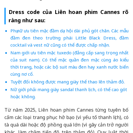
Dress code của Liên hoan phim Cannes rõ
ràng như sau:
Phụ nữ ưu tiên mặc đầm dạ hội dài phủ gót chân. Các mẫu
đầm đen theo trường phái Little Black Dress, đầm
cocktail và vest nữ cũng có thể được chấp nhận.
Nam giới ưu tiên mặc tuxedo (đẳng cấp sang trọng nhất
của suit nam). Có thể mặc quần đen mặc cùng áo kiểu
thời trang, hoặc các bộ suit màu đen hay xanh nước biển
cùng nơ cổ.
Tuyệt đối không được mang giày thể thao lên thảm đỏ.
Nữ giới phải mang giày sandal thanh lịch, có thể cao gót
hoặc không.
Từ năm 2025, Liên hoan phim Cannes từng tuyên bố
cấm các loại trang phục hở bạo (vì yếu tố thanh lịch), có
tà quá dài hoặc độ phồng quá lớn (vì gây cản trở người
khác, làm chậm tiến độ trên thảm đỏ). Quy luật thời