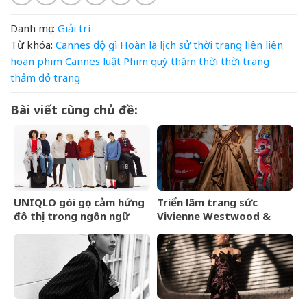
Danh mục:
Giải trí
Từ khóa:
Cannes
độ
gì
Hoàn
là
lịch sử thời trang
liên
liên
hoan phim Cannes
luật
Phim
quý
thăm
thời
thời trang
thảm đỏ
trang
Bài viết cùng chủ đề:
UNIQLO gói gọn cảm hứng
Triển lãm trang sức
đô thị trong ngôn ngữ
Vivienne Westwood &
thời trang của bộ sưu tập
Jewellery đến Bangkok
Thu Đông 2026
vào tháng 9/2026