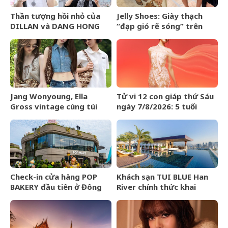
Thần tượng hồi nhỏ của
Jelly Shoes: Giày thạch
DILLAN và DANG HONG
“đạp gió rẽ sóng” trên
HAI là ai?
BXH Lyst Index Quý
2/2026
Jang Wonyoung, Ella
Tử vi 12 con giáp thứ Sáu
Gross vintage cùng túi
ngày 7/8/2026: 5 tuổi
kết hạt Miu Miu Mesh Bag
được tuyên dương
Check-in cửa hàng POP
Khách sạn TUI BLUE Han
BAKERY đầu tiên ở Đông
River chính thức khai
Nam Á của POP MART
trương tại Đà Nẵng