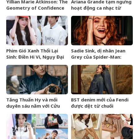
Yillian Marie Atkinson: The
Ariana Grande tạm ngưng
Geometry of Confidence
hoạt động ca nhạc từ
tháng 9/2026
Phim Gió Xanh Thổi Lại
Sadie Sink, dị nhân Jean
Sinh: Điền Hi Vi, Ngụy Đại
Grey của Spider-Man:
Huân bước vào cuộc chiến
Brand New Day là ai?
thượng lưu
Tăng Thuấn Hy và mối
BST denim mới của Fendi
duyên sáu năm với Cửu
được dệt từ chuối
Môn