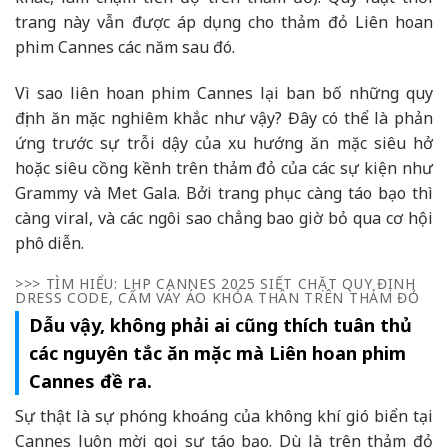
trang này vẫn được áp dụng cho thảm đỏ Liên hoan
phim Cannes các năm sau đó.
Vì sao liên hoan phim Cannes lại ban bố những quy
định ăn mặc nghiêm khắc như vậy? Đây có thể là phản
ứng trước sự trỗi dậy của xu hướng ăn mặc siêu hở
hoặc siêu cồng kềnh trên thảm đỏ của các sự kiện như
Grammy và Met Gala. Bởi trang phục càng táo bạo thì
càng viral, và các ngôi sao chẳng bao giờ bỏ qua cơ hội
phô diễn.
>>> TÌM HIỂU:
LHP CANNES 2025 SIẾT CHẶT QUY ĐỊNH
DRESS CODE, CẤM VÁY ÁO KHỎA THÂN TRÊN THẢM ĐỎ
Dẫu vậy, không phải ai cũng thích tuân thủ
các nguyên tắc ăn mặc mà Liên hoan phim
Cannes đề ra.
Sự thật là sự phóng khoáng của không khí gió biển tại
Cannes luôn mời gọi sự táo bạo. Dù là trên thảm đỏ