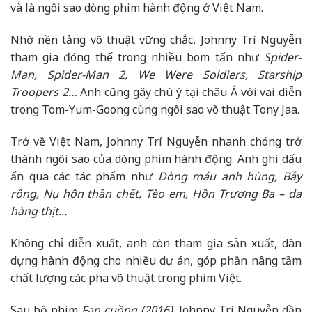
và là ngôi sao dòng phim hành động ở Việt Nam.
Nhờ nền tảng võ thuật vững chắc, Johnny Trí Nguyễn
tham gia đóng thế trong nhiều bom tấn như
Spider-
Man, Spider-Man 2, We Were Soldiers, Starship
Troopers 2…
Anh cũng gây chú ý tại châu Á với vai diễn
trong Tom-Yum-Goong cùng ngôi sao võ thuật Tony Jaa.
Trở về Việt Nam, Johnny Trí Nguyễn nhanh chóng trở
thành ngôi sao của dòng phim hành động. Anh ghi dấu
ấn qua các tác phẩm như
Dòng máu anh hùng, Bẫy
rồng, Nụ hôn thần chết, Tèo em, Hồn Trương Ba – da
hàng thịt…
Không chỉ diễn xuất, anh còn tham gia sản xuất, dàn
dựng hành động cho nhiều dự án, góp phần nâng tầm
chất lượng các pha võ thuật trong phim Việt.
Sau bộ phim
Fan cuồng (2016)
, Johnny Trí Nguyễn dần