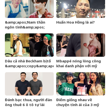
&amp;apos;Nam thần
Huấn Hoa Hồng là ai?
ngôn tình&amp;apos;
từng làm nghề giao báo,
U60 vẫn như thanh niên
Dâu cả nhà Beckham bị tố
Mbappé nóng lòng công
&amp;apos;copy&amp;apos;
khai danh phận với mỹ
phong cách mẹ chồng –
nhân Ester Expósito lắm
Victoria giữa sóng gió gia
rồi
tộc
Đánh bạc thua, người đàn
Điểm giống nhau về
ông thuê 6 ô tô tự lái
chuyện tình ái của 3 mỹ
mang cầm cố
nhân phim giờ vàng VTV