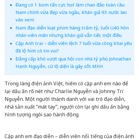
Đang có 1 bom tấn cực hot làm chao đảo toàn cầu:
Nam chính vừa đẹp vừa ngầu, khán giả 93 nước lao
vào xem
Nam đạo diễn loạt phim hàng trăm tỷ, tuổi U40 hôn
nhân viên mãn nhưng khán giả vẫn tiếc một điều
Cặp Anh trai – diễn viên lệch 7 tuổi vừa công khai yêu
đã lộ hint có tin vui?
Đẳng cấp khó vượt qua hội con nhà tỷ phú Johnathan
Hạnh Nguyễn, cứ lộ diện là gây sốt MXH
Trong làng điện ảnh Việt, hiếm có cặp anh em nào để
lại dấu ấn rõ nét như Charlie Nguyễn và Johnny Trí
Nguyễn. Một người thành danh với vai trò đạo diễn,
nhà sản xuất “mát tay”, người còn lại ghi dấu ấn bằng
hình tượng ngôi sao hành động.
Cặp anh em đạo diễn – diễn viên nổi tiếng của điện ảnh