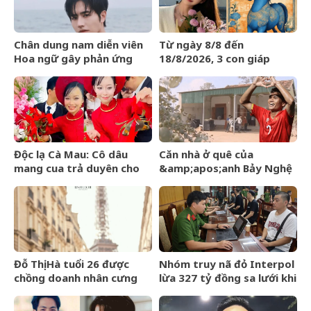
Chân dung nam diễn viên
Từ ngày 8/8 đến
Hoa ngữ gây phản ứng
18/8/2026, 3 con giáp
ngược khi than nghèo
được trời ban VẬN MAY
HIẾM CÓ, tiền bạc tự động
kéo về
Độc lạ Cà Mau: Cô dâu
Căn nhà ở quê của
mang cua trả duyên cho
&amp;apos;anh Bảy Nghệ
dàn bê tráp ngày cưới
An&amp;apos; đang nổi
đình đám MXH
Đỗ Thị Hà tuổi 26 được
Nhóm truy nã đỏ Interpol
chồng doanh nhân cưng
lừa 327 tỷ đồng sa lưới khi
chiều, nhan sắc ngày càng
ẩn náu ở Bắc Ninh
rạng rỡ