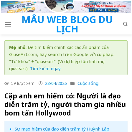
Skip
to
MẪU WEB BLOG DU
content
LỊCH
Mẹo nhỏ:
Để tìm kiếm chính xác các ấn phẩm của
GiuseArt.com, hãy search trên Google với cú pháp:
"Từ khóa" + "giuseart". (Ví dụ: thiệp tân linh mục
giuseart).
Tìm kiếm ngay
Cuộc sống
59 lượt xem
28/04/2026
Cặp anh em hiếm có: Người là đạo
diễn trăm tỷ, người tham gia nhiều
bom tấn Hollywood
Sự mạo hiểm của đạo diễn trăm tỷ Huỳnh Lập