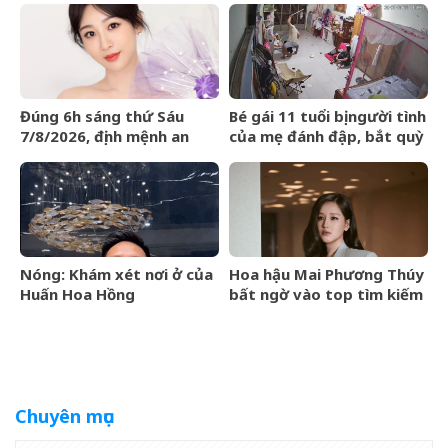
Đúng 6h sáng thứ Sáu
Bé gái 11 tuổi bị người tình
7/8/2026, định mệnh an
của mẹ đánh đập, bắt quỳ
bài, 3 con giáp vận trình
xuyên đêm
như cá chép hóa rồng,
giàu có lên bất chấp
Nóng: Khám xét nơi ở của
Hoa hậu Mai Phương Thúy
Huấn Hoa Hồng
bất ngờ vào top tìm kiếm
với lượng truy cập tăng
vọt
Chuyên mục