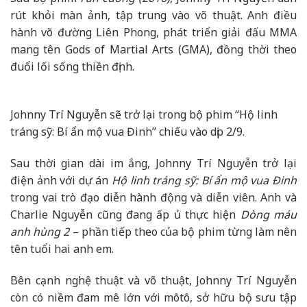
rút khỏi màn ảnh, tập trung vào võ thuật. Anh điều
hành võ đường Liên Phong, phát triển giải đấu MMA
mang tên Gods of Martial Arts (GMA), đồng thời theo
đuổi lối sống thiền định.
Johnny Trí Nguyễn sẽ trở lại trong bộ phim “Hộ linh
tráng sỹ: Bí ẩn mộ vua Đinh” chiếu vào dịp 2/9.
Sau thời gian dài im ắng, Johnny Trí Nguyễn trở lại
điện ảnh với dự án
Hộ linh tráng sỹ: Bí ẩn mộ vua Đinh
trong vai trò đạo diễn hành động và diễn viên. Anh và
Charlie Nguyễn cũng đang ấp ủ thực hiện
Dòng máu
anh hùng 2
– phần tiếp theo của bộ phim từng làm nên
tên tuổi hai anh em.
Bên cạnh nghệ thuật và võ thuật, Johnny Trí Nguyễn
còn có niềm đam mê lớn với môtô, sở hữu bộ sưu tập