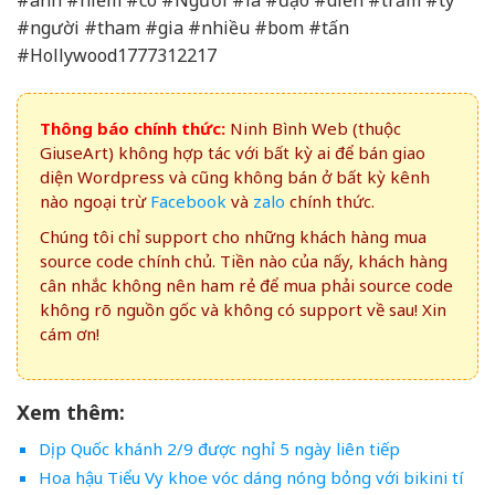
#anh #hiếm #có #Người #là #đạo #diễn #trăm #tỷ
#người #tham #gia #nhiều #bom #tấn
#Hollywood1777312217
Thông báo chính thức:
Ninh Bình Web (thuộc
GiuseArt) không hợp tác với bất kỳ ai để bán giao
diện Wordpress và cũng không bán ở bất kỳ kênh
nào ngoại trừ
Facebook
và
zalo
chính thức.
Chúng tôi chỉ support cho những khách hàng mua
source code chính chủ. Tiền nào của nấy, khách hàng
cân nhắc không nên ham rẻ để mua phải source code
không rõ nguồn gốc và không có support về sau! Xin
cám ơn!
Xem thêm:
Dịp Quốc khánh 2/9 được nghỉ 5 ngày liên tiếp
Hoa hậu Tiểu Vy khoe vóc dáng nóng bỏng với bikini tí