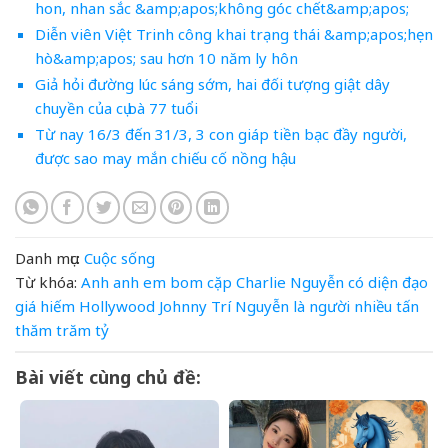
hon, nhan sắc &amp;apos;không góc chết&amp;apos;
Diễn viên Việt Trinh công khai trạng thái &amp;apos;hẹn
hò&amp;apos; sau hơn 10 năm ly hôn
Giả hỏi đường lúc sáng sớm, hai đối tượng giật dây
chuyền của cụ bà 77 tuổi
Từ nay 16/3 đến 31/3, 3 con giáp tiền bạc đầy người,
được sao may mắn chiếu cố nồng hậu
Danh mục:
Cuộc sống
Từ khóa:
Anh
anh em
bom
cặp
Charlie Nguyễn
có
diện
đạo
giá
hiếm
Hollywood
Johnny Trí Nguyễn
là
người
nhiều
tấn
thăm
trăm
tỷ
Bài viết cùng chủ đề: