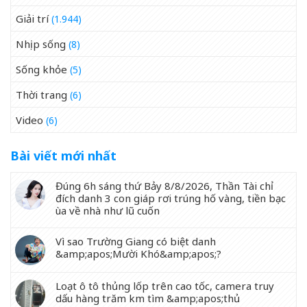
Giải trí
(1.944)
Nhịp sống
(8)
Sống khỏe
(5)
Thời trang
(6)
Video
(6)
Bài viết mới nhất
Đúng 6h sáng thứ Bảy 8/8/2026, Thần Tài chỉ
đích danh 3 con giáp rơi trúng hố vàng, tiền bạc
ùa về nhà như lũ cuốn
Vì sao Trường Giang có biệt danh
&amp;apos;Mười Khó&amp;apos;?
Loạt ô tô thủng lốp trên cao tốc, camera truy
dấu hàng trăm km tìm &amp;apos;thủ