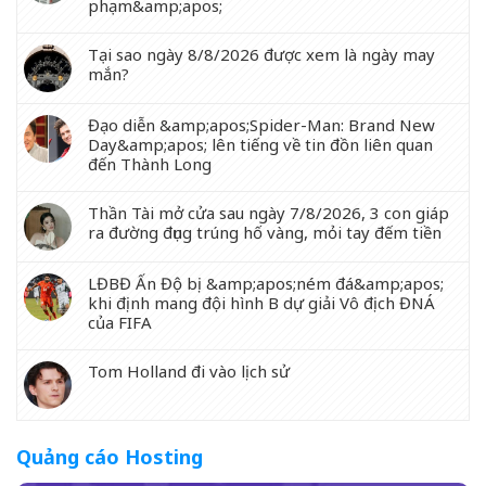
phạm&amp;apos;
Tại sao ngày 8/8/2026 được xem là ngày may
mắn?
Đạo diễn &amp;apos;Spider-Man: Brand New
Day&amp;apos; lên tiếng về tin đồn liên quan
đến Thành Long
Thần Tài mở cửa sau ngày 7/8/2026, 3 con giáp
ra đường đụng trúng hố vàng, mỏi tay đếm tiền
LĐBĐ Ấn Độ bị &amp;apos;ném đá&amp;apos;
khi định mang đội hình B dự giải Vô địch ĐNÁ
của FIFA
Tom Holland đi vào lịch sử
Quảng cáo Hosting