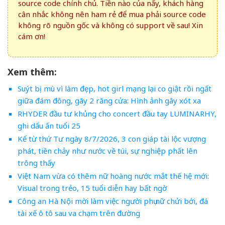
source code chính chủ. Tiền nào của nấy, khách hàng
cân nhắc không nên ham rẻ để mua phải source code
không rõ nguồn gốc và không có support về sau! Xin
cám ơn!
Xem thêm:
Suýt bị mù vì làm đẹp, hot girl mạng lại co giật rồi ngất
giữa đám đông, gãy 2 răng cửa: Hình ảnh gây xót xa
RHYDER đầu tư khủng cho concert đầu tay LUMINARHY,
ghi dấu ấn tuổi 25
Kể từ thứ Tư ngày 8/7/2026, 3 con giáp tài lộc vượng
phát, tiền chảy như nước về túi, sự nghiệp phất lên
trông thấy
Việt Nam vừa có thêm nữ hoàng nước mắt thế hệ mới:
Visual trong trẻo, 15 tuổi diễn hay bất ngờ
Công an Hà Nội mời làm việc người phụ nữ chửi bới, đá
tài xế ô tô sau va chạm trên đường