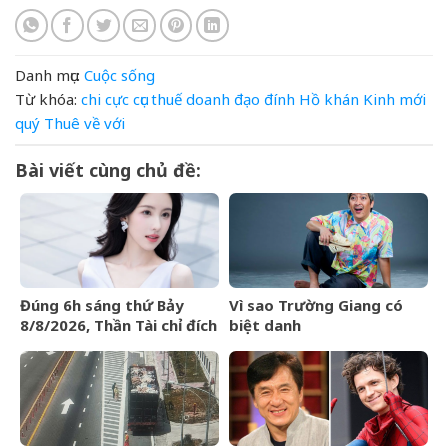
Danh mục:
Cuộc sống
Từ khóa:
chi
cực
cục thuế
doanh
đạo
đính
Hồ
khán
Kinh
mới
quý
Thuê
về
với
Bài viết cùng chủ đề:
Đúng 6h sáng thứ Bảy
Vì sao Trường Giang có
8/8/2026, Thần Tài chỉ đích
biệt danh
danh 3 con giáp rơi trúng
&amp;apos;Mười
hố vàng, tiền bạc ùa về
Khó&amp;apos;?
nhà như lũ cuốn