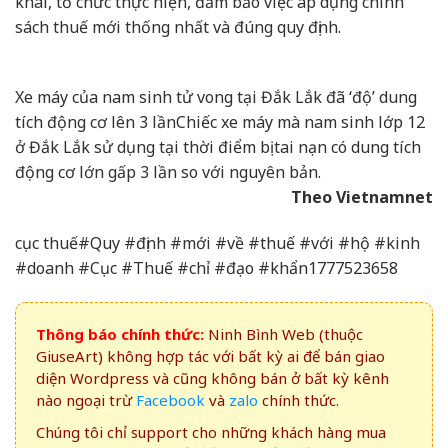
khai, tổ chức thực hiện, đảm bảo việc áp dụng chính
sách thuế mới thống nhất và đúng quy định.
Xe máy của nam sinh tử vong tại Đắk Lắk đã ‘độ’ dung
tích động cơ lên 3 lần
Chiếc xe máy mà nam sinh lớp 12
ở Đắk Lắk sử dụng tại thời điểm bị tai nạn có dung tích
động cơ lớn gấp 3 lần so với nguyên bản.
Theo Vietnamnet
cục thuế#Quy #định #mới #về #thuế #với #hộ #kinh
#doanh #Cục #Thuế #chỉ #đạo #khẩn1777523658
Thông báo chính thức:
Ninh Bình Web (thuộc
GiuseArt) không hợp tác với bất kỳ ai để bán giao
diện Wordpress và cũng không bán ở bất kỳ kênh
nào ngoại trừ
Facebook
và
zalo
chính thức.
Chúng tôi chỉ support cho những khách hàng mua