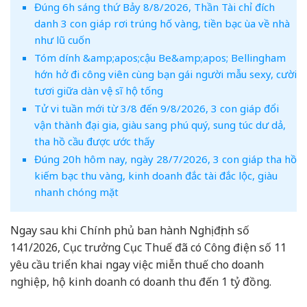
Đúng 6h sáng thứ Bảy 8/8/2026, Thần Tài chỉ đích
danh 3 con giáp rơi trúng hố vàng, tiền bạc ùa về nhà
như lũ cuốn
Tóm dính &amp;apos;cậu Be&amp;apos; Bellingham
hớn hở đi công viên cùng bạn gái người mẫu sexy, cười
tươi giữa dàn vệ sĩ hộ tống
Tử vi tuần mới từ 3/8 đến 9/8/2026, 3 con giáp đổi
vận thành đại gia, giàu sang phú quý, sung túc dư dả,
tha hồ cầu được ước thấy
Đúng 20h hôm nay, ngày 28/7/2026, 3 con giáp tha hồ
kiếm bạc thu vàng, kinh doanh đắc tài đắc lộc, giàu
nhanh chóng mặt
Ngay sau khi Chính phủ ban hành Nghị định số
141/2026, Cục trưởng Cục Thuế đã có Công điện số 11
yêu cầu triển khai ngay việc miễn thuế cho doanh
nghiệp, hộ kinh doanh có doanh thu đến 1 tỷ đồng.