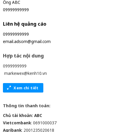
Ông ABC
09999999999
Liên hệ quảng cáo
09999999999
email.adsom@gmail.com
Hợp tác nội dung
0999999999
markewex@kenh10.vn
Xem chi tiết
Thông tin thanh toán:
Chủ tài khoản: ABC
Vietcombank
: 0691000037
Agribank
: 2001235020618