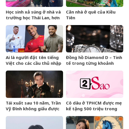
Học sinh xả súng ở nhà và
Căn nhà ở quê của Kiều
trường học Thái Lan, hơn
Tiên
20 người thương vong
Ai là người đặt tên tiếng
Đồng hồ Diamond D – Tinh
Việt cho các cầu thủ nhập
tế trong từng khoảnh
tịch của đội tuyển Việt
khắc
Nam?
Tái xuất sau 10 năm, Trần
Cô dâu ở TPHCM được mẹ
Vỹ Đình không giấu được
kế tặng 500 triệu trong
nước mắt
đám cưới, lời phát biểu
‘gây sốt’