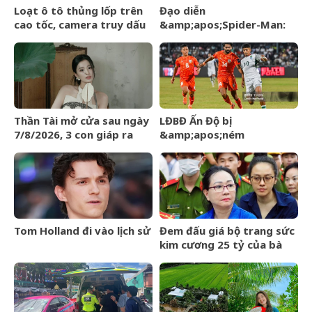
Loạt ô tô thủng lốp trên
Đạo diễn
cao tốc, camera truy dấu
&amp;apos;Spider-Man:
hàng trăm km tìm
Brand New
&amp;apos;thủ
Day&amp;apos; lên tiếng
phạm&amp;apos;
về tin đồn liên quan đến
Thành Long
Thần Tài mở cửa sau ngày
LĐBĐ Ấn Độ bị
7/8/2026, 3 con giáp ra
&amp;apos;ném
đường đụng trúng hố vàng,
đá&amp;apos; khi định
mỏi tay đếm tiền
mang đội hình B dự giải Vô
địch ĐNÁ của FIFA
Tom Holland đi vào lịch sử
Đem đấu giá bộ trang sức
kim cương 25 tỷ của bà
Trương Mỹ Lan: Mất hết
hóa đơn nhưng món đắt
nhất giá 9,4 tỷ