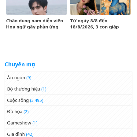
Chân dung nam diễn viên
Từ ngày 8/8 đến
Hoa ngữ gây phản ứng
18/8/2026, 3 con giáp
ngược khi than nghèo
được trời ban VẬN MAY
HIẾM CÓ, tiền bạc tự động
kéo về
Chuyên mục
Ăn ngon
(9)
Bộ thương hiệu
(1)
Cuộc sống
(3.495)
Đồ họa
(2)
Gameshow
(1)
Gia đình
(42)