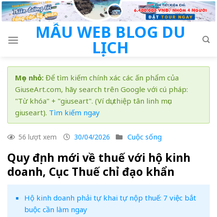
Skip
to
MẪU WEB BLOG DU
content
LỊCH
Mẹo nhỏ:
Để tìm kiếm chính xác các ấn phẩm của
GiuseArt.com, hãy search trên Google với cú pháp:
"Từ khóa" + "giuseart". (Ví dụ: thiệp tân linh mục
giuseart).
Tìm kiếm ngay
Cuộc sống
56 lượt xem
30/04/2026
Quy định mới về thuế với hộ kinh
doanh, Cục Thuế chỉ đạo khẩn
Hộ kinh doanh phải tự khai tự nộp thuế: 7 việc bắt
buộc cần làm ngay