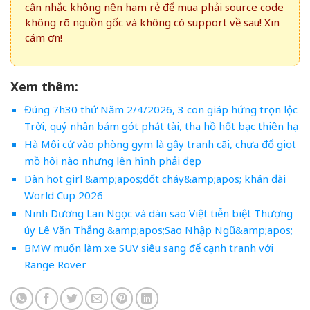
cân nhắc không nên ham rẻ để mua phải source code
không rõ nguồn gốc và không có support về sau! Xin
cám ơn!
Xem thêm:
Đúng 7h30 thứ Năm 2/4/2026, 3 con giáp hứng trọn lộc
Trời, quý nhân bám gót phát tài, tha hồ hốt bạc thiên hạ
Hà Môi cứ vào phòng gym là gây tranh cãi, chưa đổ giọt
mồ hôi nào nhưng lên hình phải đẹp
Dàn hot girl &amp;apos;đốt cháy&amp;apos; khán đài
World Cup 2026
Ninh Dương Lan Ngọc và dàn sao Việt tiễn biệt Thượng
úy Lê Văn Thắng &amp;apos;Sao Nhập Ngũ&amp;apos;
BMW muốn làm xe SUV siêu sang để cạnh tranh với
Range Rover