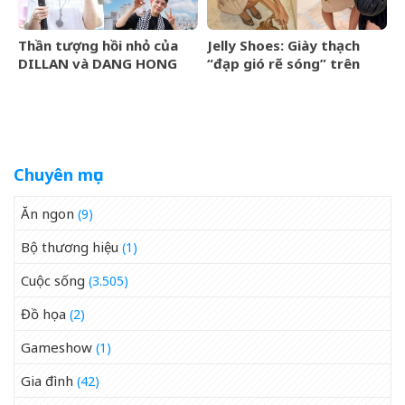
Thần tượng hồi nhỏ của
Jelly Shoes: Giày thạch
DILLAN và DANG HONG
“đạp gió rẽ sóng” trên
HAI là ai?
BXH Lyst Index Quý
2/2026
Chuyên mục
Ăn ngon
(9)
Bộ thương hiệu
(1)
Cuộc sống
(3.505)
Đồ họa
(2)
Gameshow
(1)
Gia đình
(42)