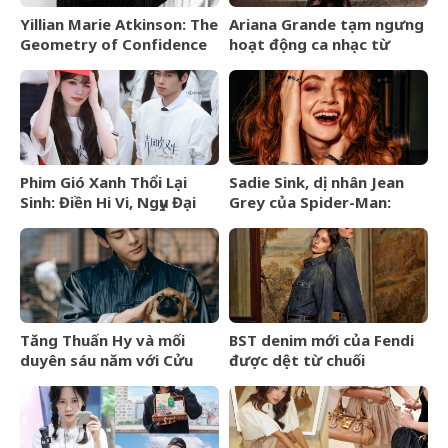
Yillian Marie Atkinson: The
Ariana Grande tạm ngưng
Geometry of Confidence
hoạt động ca nhạc từ
tháng 9/2026
Phim Gió Xanh Thổi Lại
Sadie Sink, dị nhân Jean
Sinh: Điền Hi Vi, Ngụy Đại
Grey của Spider-Man:
Huân bước vào cuộc chiến
Brand New Day là ai?
thượng lưu
Tăng Thuấn Hy và mối
BST denim mới của Fendi
duyên sáu năm với Cửu
được dệt từ chuối
Môn