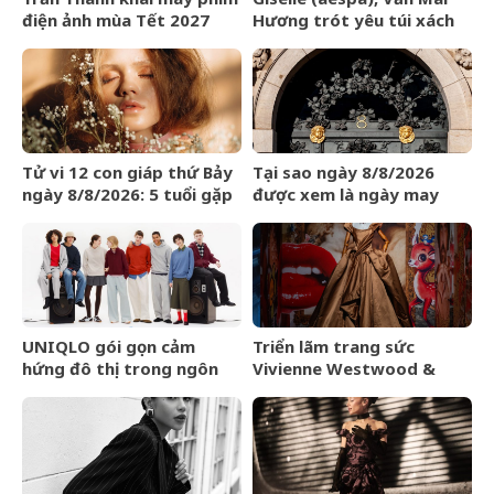
điện ảnh mùa Tết 2027
Hương trót yêu túi xách
LOEWE Amazona 180
Tử vi 12 con giáp thứ Bảy
Tại sao ngày 8/8/2026
ngày 8/8/2026: 5 tuổi gặp
được xem là ngày may
may mắn
mắn?
UNIQLO gói gọn cảm
Triển lãm trang sức
hứng đô thị trong ngôn
Vivienne Westwood &
ngữ thời trang của bộ sưu
Jewellery đến Bangkok
tập Thu Đông 2026
vào tháng 9/2026