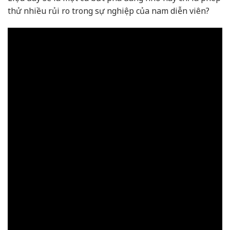
thử nhiều rủi ro trong sự nghiệp của nam diễn viên?