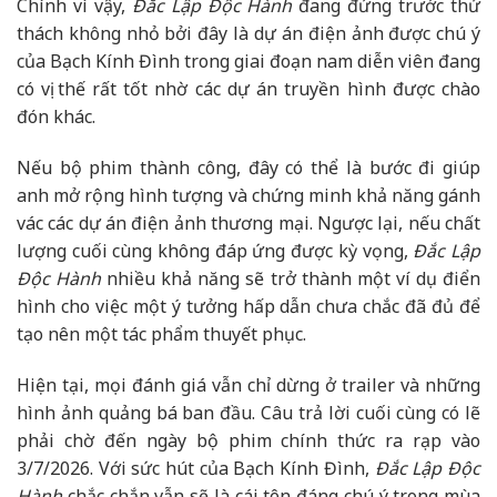
Chính vì vậy,
Đắc Lập Độc Hành
đang đứng trước thử
thách không nhỏ bởi đây là dự án điện ảnh được chú ý
của Bạch Kính Đình trong giai đoạn nam diễn viên đang
có vị thế rất tốt nhờ các dự án truyền hình được chào
đón khác.
Nếu bộ phim thành công, đây có thể là bước đi giúp
anh mở rộng hình tượng và chứng minh khả năng gánh
vác các dự án điện ảnh thương mại. Ngược lại, nếu chất
lượng cuối cùng không đáp ứng được kỳ vọng,
Đắc Lập
Độc Hành
nhiều khả năng sẽ trở thành một ví dụ điển
hình cho việc một ý tưởng hấp dẫn chưa chắc đã đủ để
tạo nên một tác phẩm thuyết phục.
Hiện tại, mọi đánh giá vẫn chỉ dừng ở trailer và những
hình ảnh quảng bá ban đầu. Câu trả lời cuối cùng có lẽ
phải chờ đến ngày bộ phim chính thức ra rạp vào
3/7/2026. Với sức hút của Bạch Kính Đình,
Đắc Lập Độc
Hành
chắc chắn vẫn sẽ là cái tên đáng chú ý trong mùa