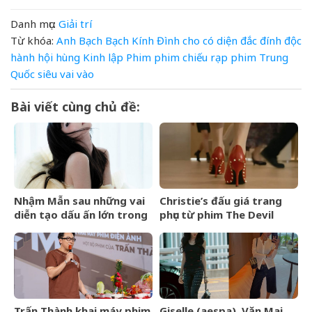
Danh mục:
Giải trí
Từ khóa:
Anh
Bạch
Bạch Kính Đình
cho
có
diện
đắc
đính
độc
hành
hội
hùng
Kinh
lập
Phim
phim chiếu rạp
phim Trung
Quốc
siêu
vai
vào
Bài viết cùng chủ đề:
Nhậm Mẫn sau những vai
Christie’s đấu giá trang
diễn tạo dấu ấn lớn trong
phục từ phim The Devil
nửa đầu năm 2026
Wears Prada
Trấn Thành khai máy phim
Giselle (aespa), Văn Mai