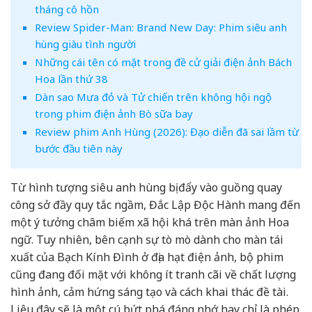
tháng cô hồn
Review Spider-Man: Brand New Day: Phim siêu anh
hùng giàu tình người
Những cái tên có mặt trong đề cử giải điện ảnh Bách
Hoa lần thứ 38
Dàn sao Mưa đỏ và Tử chiến trên không hội ngộ
trong phim điện ảnh Bò sữa bay
Review phim Anh Hùng (2026): Đạo diễn đã sai lầm từ
bước đầu tiên này
Từ hình tượng siêu anh hùng bị đẩy vào guồng quay
công sở đầy quy tắc ngầm, Đắc Lập Độc Hành mang đến
một ý tưởng châm biếm xã hội khá trên màn ảnh Hoa
ngữ. Tuy nhiên, bên cạnh sự tò mò dành cho màn tái
xuất của Bạch Kính Đình ở địa hạt điện ảnh, bộ phim
cũng đang đối mặt với không ít tranh cãi về chất lượng
hình ảnh, cảm hứng sáng tạo và cách khai thác đề tài.
Liệu đây sẽ là một cú bứt phá đáng nhớ hay chỉ là phép