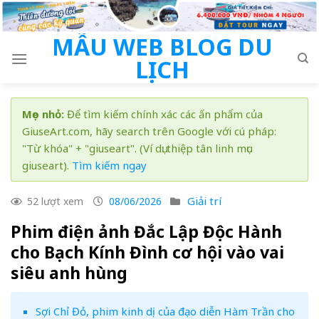
Skip
to
MẪU WEB BLOG DU
content
LỊCH
Mẹo nhỏ:
Để tìm kiếm chính xác các ấn phẩm của
GiuseArt.com, hãy search trên Google với cú pháp:
"Từ khóa" + "giuseart". (Ví dụ: thiệp tân linh mục
giuseart).
Tìm kiếm ngay
Giải trí
52 lượt xem
08/06/2026
Phim điện ảnh Đắc Lập Độc Hành
cho Bạch Kính Đình cơ hội vào vai
siêu anh hùng
Sợi Chỉ Đỏ, phim kinh dị của đạo diễn Hàm Trần cho