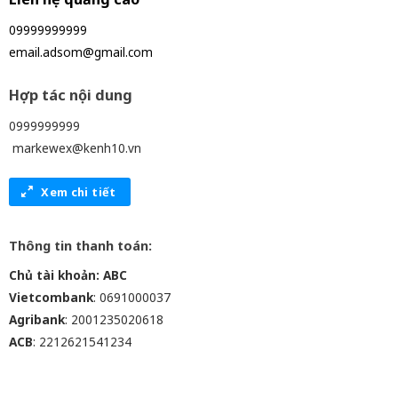
09999999999
email.adsom@gmail.com
Hợp tác nội dung
0999999999
markewex@kenh10.vn
Xem chi tiết
Thông tin thanh toán:
Chủ tài khoản: ABC
Vietcombank
: 0691000037
Agribank
: 2001235020618
ACB
: 2212621541234