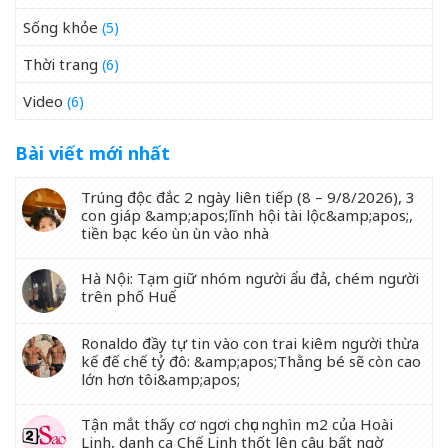
Sống khỏe
(5)
Thời trang
(6)
Video
(6)
Bài viết mới nhất
Trúng độc đắc 2 ngày liên tiếp (8 – 9/8/2026), 3
con giáp &amp;apos;lĩnh hội tài lộc&amp;apos;,
tiền bạc kéo ùn ùn vào nhà
Hà Nội: Tạm giữ nhóm người ẩu đả, chém người
trên phố Huế
Ronaldo đầy tự tin vào con trai kiêm người thừa
kế đế chế tỷ đô: &amp;apos;Thằng bé sẽ còn cao
lớn hơn tôi&amp;apos;
Tận mắt thấy cơ ngơi chục nghìn m2 của Hoài
Linh, danh ca Chế Linh thốt lên câu bất ngờ