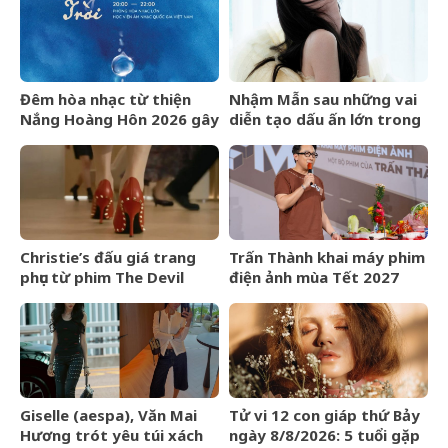
Đêm hòa nhạc từ thiện
Nhậm Mẫn sau những vai
Nắng Hoàng Hôn 2026 gây
diễn tạo dấu ấn lớn trong
quỹ cho bệnh nhân chạy
nửa đầu năm 2026
thận nhân tạo
Christie’s đấu giá trang
Trấn Thành khai máy phim
phục từ phim The Devil
điện ảnh mùa Tết 2027
Wears Prada
Giselle (aespa), Văn Mai
Tử vi 12 con giáp thứ Bảy
Hương trót yêu túi xách
ngày 8/8/2026: 5 tuổi gặp