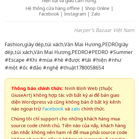
hiện đại và giàu cảm hứng.
Hệ thống cửa hàng offline | Shop Online |
Facebook | Instagram | Zalo
Harper’s Bazaar Việt Nam
Fashion,giày dép,túi xách,Văn Mai Hương,PEDROgiày
dép,túi xách,Văn Mai Hương,PEDRO#PEDRO #Summer
#Escape #Khi #mùa #hè #được #tái #hiện #như
#một #ốc #đảo #nghệ #thuật1780058654
Thông báo chính thức:
Ninh Bình Web (thuộc
GiuseArt) không hợp tác với bất kỳ ai để bán giao
diện Wordpress và cũng không bán ở bất kỳ kênh
nào ngoại trừ
Facebook
và
zalo
chính thức.
Chúng tôi chỉ support cho những khách hàng mua
source code chính chủ. Tiền nào của nấy, khách hàng
cân nhắc không nên ham rẻ để mua phải source code
không rõ nguồn gốc và không có support về sau! Xin