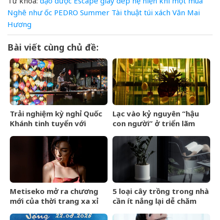
Từ khóa:
đạo
được
Escape
giày dép
hệ
hiện
khi
một
mua
Nghê
như
ốc
PEDRO
Summer
Tài
thuật
túi xách
Văn Mai
Hương
Bài viết cùng chủ đề:
Trải nghiệm kỳ nghỉ Quốc
Lạc vào kỷ nguyên “hậu
Khánh tinh tuyển với
con người” ở triển lãm
Regent Phú Quốc
Olit Olit Che Cha Chà Uytt
Chit Chítt
Metiseko mở ra chương
5 loại cây trồng trong nhà
mới của thời trang xa xỉ
cần ít nắng lại dễ chăm
mang bản sắc Việt
sóc