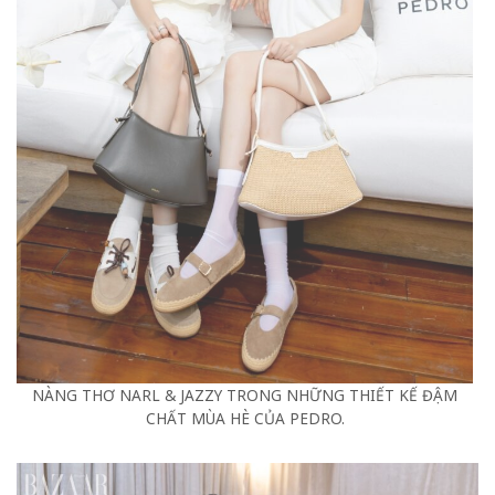
NÀNG THƠ NARL & JAZZY TRONG NHỮNG THIẾT KẾ ĐẬM
CHẤT MÙA HÈ CỦA PEDRO.