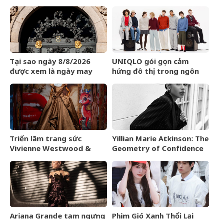
LOEWE Amazona 180
may mắn
Tại sao ngày 8/8/2026
UNIQLO gói gọn cảm
được xem là ngày may
hứng đô thị trong ngôn
mắn?
ngữ thời trang của bộ sưu
tập Thu Đông 2026
Triển lãm trang sức
Yillian Marie Atkinson: The
Vivienne Westwood &
Geometry of Confidence
Jewellery đến Bangkok
vào tháng 9/2026
Ariana Grande tạm ngưng
Phim Gió Xanh Thổi Lại