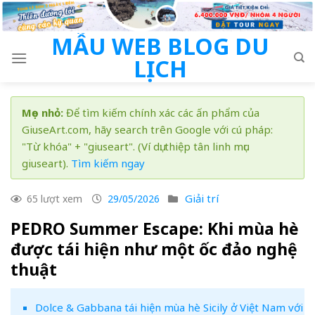
Skip
to
MẪU WEB BLOG DU
content
LỊCH
Mẹo nhỏ:
Để tìm kiếm chính xác các ấn phẩm của
GiuseArt.com, hãy search trên Google với cú pháp:
"Từ khóa" + "giuseart". (Ví dụ: thiệp tân linh mục
giuseart).
Tìm kiếm ngay
Giải trí
65 lượt xem
29/05/2026
PEDRO Summer Escape: Khi mùa hè
được tái hiện như một ốc đảo nghệ
thuật
Dolce & Gabbana tái hiện mùa hè Sicily ở Việt Nam với