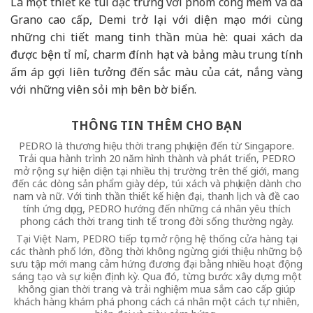
Là một thiết kế túi đặc trưng với phom cong mềm và da
Grano cao cấp, Demi trở lại với diện mạo mới cùng
những chi tiết mang tinh thần mùa hè: quai xách da
được bện tỉ mỉ, charm đính hạt và bảng màu trung tính
ấm áp gợi liên tưởng đến sắc màu của cát, nắng vàng
với những viên sỏi mịn bên bờ biển.
THÔNG TIN THÊM CHO BẠN
PEDRO là thương hiệu thời trang phụ kiện đến từ Singapore.
Trải qua hành trình 20 năm hình thành và phát triển, PEDRO
mở rộng sự hiện diện tại nhiều thị trường trên thế giới, mang
đến các dòng sản phẩm giày dép, túi xách và phụ kiện dành cho
nam và nữ. Với tinh thần thiết kế hiện đại, thanh lịch và đề cao
tính ứng dụng, PEDRO hướng đến những cá nhân yêu thích
phong cách thời trang tinh tế trong đời sống thường ngày.
Tại Việt Nam, PEDRO tiếp tục mở rộng hệ thống cửa hàng tại
các thành phố lớn, đồng thời không ngừng giới thiệu những bộ
sưu tập mới mang cảm hứng đương đại bằng nhiều hoạt động
sáng tạo và sự kiện định kỳ. Qua đó, từng bước xây dựng một
không gian thời trang và trải nghiệm mua sắm cao cấp giúp
khách hàng khám phá phong cách cá nhân một cách tự nhiên,