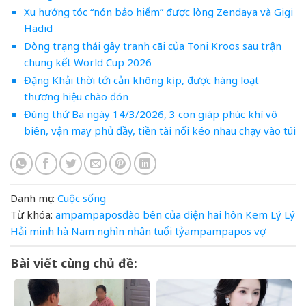
Xu hướng tóc “nón bảo hiểm” được lòng Zendaya và Gigi
Hadid
Dòng trạng thái gây tranh cãi của Toni Kroos sau trận
chung kết World Cup 2026
Đặng Khải thời tới cản không kịp, được hàng loạt
thương hiệu chào đón
Đúng thứ Ba ngày 14/3/2026, 3 con giáp phúc khí vô
biên, vận may phủ đầy, tiền tài nối kéo nhau chạy vào túi
Danh mục:
Cuộc sống
Từ khóa:
ampampaposđào
bên
của
diện
hai
hôn
Kem
Lý
Lý
Hải
minh hà
Nam
nghìn
nhân
tuổi
tỷampampapos
vợ
Bài viết cùng chủ đề: