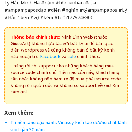
Lý Hải, Minh Hà #năm #hôn #nhân #của
#ampampaposđạo #diễn #nghìn #tỷampampapos #Lý
#Hải #bên #vợ #kém #tuổi1779748800
Thông báo chính thức:
Ninh Bình Web (thuộc
GiuseArt) không hợp tác với bất kỳ ai để bán giao
diện Wordpress và cũng không bán ở bất kỳ kênh
nào ngoại trừ
Facebook
và
zalo
chính thức.
Chúng tôi chỉ support cho những khách hàng mua
source code chính chủ. Tiền nào của nấy, khách hàng
cân nhắc không nên ham rẻ để mua phải source code
không rõ nguồn gốc và không có support về sau! Xin
cám ơn!
Xem thêm:
Từ nền tảng đậu nành, Vinasoy kiến tạo dưỡng chất lành
suốt gần 30 năm