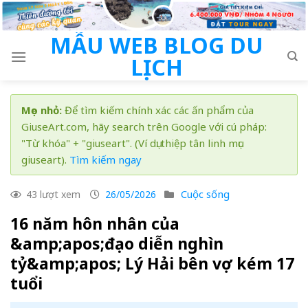
Skip
to
MẪU WEB BLOG DU
content
LỊCH
Mẹo nhỏ:
Để tìm kiếm chính xác các ấn phẩm của
GiuseArt.com, hãy search trên Google với cú pháp:
"Từ khóa" + "giuseart". (Ví dụ: thiệp tân linh mục
giuseart).
Tìm kiếm ngay
Cuộc sống
43 lượt xem
26/05/2026
16 năm hôn nhân của
&amp;apos;đạo diễn nghìn
tỷ&amp;apos; Lý Hải bên vợ kém 17
tuổi