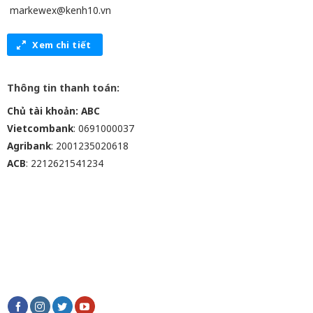
markewex@kenh10.vn
Xem chi tiết
Thông tin thanh toán:
Chủ tài khoản: ABC
Vietcombank
: 0691000037
Agribank
: 2001235020618
ACB
: 2212621541234