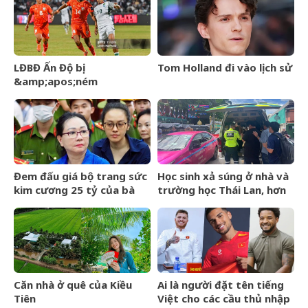
Day&amp;apos; lên tiếng
mỏi tay đếm tiền
về tin đồn liên quan đến
Thành Long
LĐBĐ Ấn Độ bị
Tom Holland đi vào lịch sử
&amp;apos;ném
đá&amp;apos; khi định
mang đội hình B dự giải Vô
địch ĐNÁ của FIFA
Đem đấu giá bộ trang sức
Học sinh xả súng ở nhà và
kim cương 25 tỷ của bà
trường học Thái Lan, hơn
Trương Mỹ Lan: Mất hết
20 người thương vong
hóa đơn nhưng món đắt
nhất giá 9,4 tỷ
Căn nhà ở quê của Kiều
Ai là người đặt tên tiếng
Tiên
Việt cho các cầu thủ nhập