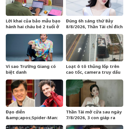
Lời khai của bảo mẫu bạo
Đúng 6h sáng thứ Bảy
hành hai cháu bé 2 tuổi ở
8/8/2026, Thần Tài chỉ đích
trường mầm non tại
danh 3 con giáp rơi trúng
TPHCM
hố vàng, tiền bạc ùa về
nhà như lũ cuốn
Vì sao Trường Giang có
Loạt ô tô thủng lốp trên
biệt danh
cao tốc, camera truy dấu
&amp;apos;Mười
hàng trăm km tìm
Khó&amp;apos;?
&amp;apos;thủ
phạm&amp;apos;
Đạo diễn
Thần Tài mở cửa sau ngày
&amp;apos;Spider-Man:
7/8/2026, 3 con giáp ra
Brand New
đường đụng trúng hố vàng,