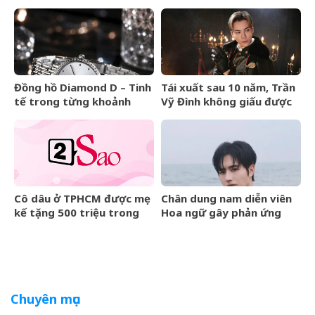
tịch của đội tuyển Việt
Nam?
Đồng hồ Diamond D – Tinh
Tái xuất sau 10 năm, Trần
tế trong từng khoảnh
Vỹ Đình không giấu được
khắc
nước mắt
Cô dâu ở TPHCM được mẹ
Chân dung nam diễn viên
kế tặng 500 triệu trong
Hoa ngữ gây phản ứng
đám cưới, lời phát biểu
ngược khi than nghèo
‘gây sốt’
Chuyên mục