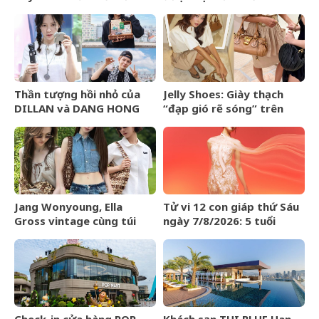
Môn
Thần tượng hồi nhỏ của
Jelly Shoes: Giày thạch
DILLAN và DANG HONG
“đạp gió rẽ sóng” trên
HAI là ai?
BXH Lyst Index Quý
2/2026
Jang Wonyoung, Ella
Tử vi 12 con giáp thứ Sáu
Gross vintage cùng túi
ngày 7/8/2026: 5 tuổi
kết hạt Miu Miu Mesh Bag
được tuyên dương
Check-in cửa hàng POP
Khách sạn TUI BLUE Han