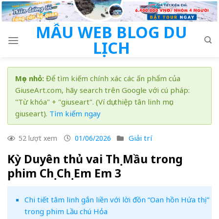
Skip
to
MẪU WEB BLOG DU
content
LỊCH
Mẹo nhỏ:
Để tìm kiếm chính xác các ấn phẩm của
GiuseArt.com, hãy search trên Google với cú pháp:
"Từ khóa" + "giuseart". (Ví dụ: thiệp tân linh mục
giuseart).
Tìm kiếm ngay
Giải trí
52 lượt xem
01/06/2026
Kỳ Duyên thủ vai Thị Mầu trong
phim Chị Chị Em Em 3
Chi tiết tâm linh gắn liền với lời đồn “Oan hồn Hứa thị”
trong phim Lầu chú Hỏa