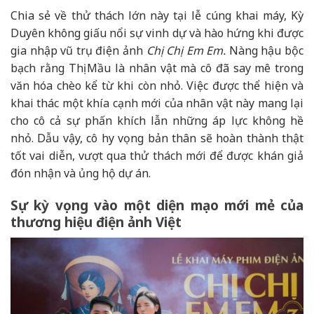
Chia sẻ về thử thách lớn này tại lễ cúng khai máy, Kỳ
Duyên không giấu nổi sự vinh dự và hào hứng khi được
gia nhập vũ trụ điện ảnh
Chị Chị Em Em.
Nàng hậu bộc
bạch rằng Thị Mầu là nhân vật mà cô đã say mê trong
văn hóa chèo kể từ khi còn nhỏ. Việc được thể hiện và
khai thác một khía cạnh mới của nhân vật này mang lại
cho cô cả sự phấn khích lẫn những áp lực không hề
nhỏ. Dẫu vậy, cô hy vọng bản thân sẽ hoàn thành thật
tốt vai diễn, vượt qua thử thách mới để được khán giả
đón nhận và ủng hộ dự án.
Sự kỳ vọng vào một diện mạo mới mẻ của
thương hiệu điện ảnh Việt