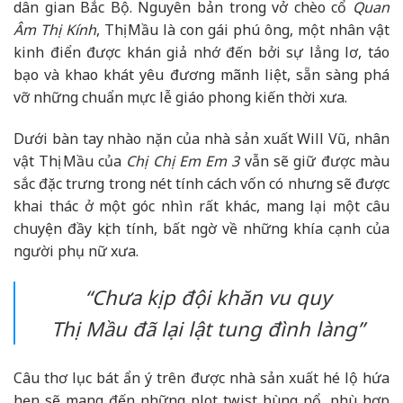
dân gian Bắc Bộ. Nguyên bản trong vở chèo cổ
Quan
Âm Thị Kính
, Thị Mầu là con gái phú ông, một nhân vật
kinh điển được khán giả nhớ đến bởi sự lẳng lơ, táo
bạo và khao khát yêu đương mãnh liệt, sẵn sàng phá
vỡ những chuẩn mực lễ giáo phong kiến thời xưa.
Dưới bàn tay nhào nặn của nhà sản xuất Will Vũ, nhân
vật Thị Mầu của
Chị Chị Em Em 3
vẫn sẽ giữ được màu
sắc đặc trưng trong nét tính cách vốn có nhưng sẽ được
khai thác ở một góc nhìn rất khác, mang lại một câu
chuyện đầy kịch tính, bất ngờ về những khía cạnh của
người phụ nữ xưa.
“Chưa kịp đội khăn vu quy
Thị Mầu đã lại lật tung đình làng”
Câu thơ lục bát ẩn ý trên được nhà sản xuất hé lộ hứa
hẹn sẽ mang đến những plot twist bùng nổ, phù hợp