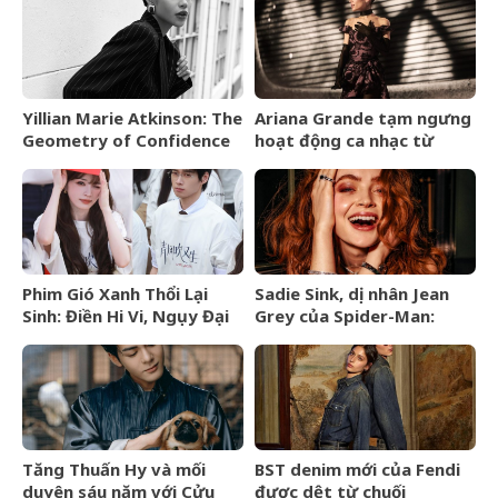
Thu Đông 2026
vào tháng 9/2026
Yillian Marie Atkinson: The
Ariana Grande tạm ngưng
Geometry of Confidence
hoạt động ca nhạc từ
tháng 9/2026
Phim Gió Xanh Thổi Lại
Sadie Sink, dị nhân Jean
Sinh: Điền Hi Vi, Ngụy Đại
Grey của Spider-Man:
Huân bước vào cuộc chiến
Brand New Day là ai?
thượng lưu
Tăng Thuấn Hy và mối
BST denim mới của Fendi
duyên sáu năm với Cửu
được dệt từ chuối