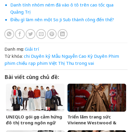
Danh tính nhóm ném đá vào ô tô trên cao tốc qua
Quảng Trị
Điều gì làm nên một So Ji Sub thành công đến thế?
Danh mục:
Giải trí
Từ khóa:
chi
Duyên
kỷ
Mẫu
Nguyễn Cao Kỳ Duyên
Phim
phim chiếu rạp
phim Việt
Thị
Thu
trong
vai
Bài viết cùng chủ đề:
UNIQLO gói gọn cảm hứng
Triển lãm trang sức
đô thị trong ngôn ngữ
Vivienne Westwood &
thời trang của bộ sưu tập
Jewellery đến Bangkok