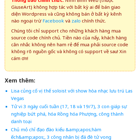
Thông báo chính thức:
Ninh Bình Web (thuộc
GiuseArt) không hợp tác với bất kỳ ai để bán giao
diện Wordpress và cũng không bán ở bất kỳ kênh
nào ngoại trừ
Facebook
và
zalo
chính thức.
Chúng tôi chỉ support cho những khách hàng mua
source code chính chủ. Tiền nào của nấy, khách hàng
cân nhắc không nên ham rẻ để mua phải source code
không rõ nguồn gốc và không có support về sau! Xin
cám ơn!
Xem thêm:
Lisa củng cố vị thế soloist với show hòa nhạc lưu trú Las
Vegas
Tử vi 3 ngày cuối tuần (17, 18 và 19/7), 3 con giáp sự
nghiệp bứt phá, hóa Rồng hóa Phượng, công thành
danh toại
Chủ mỏ chỉ đạo đào kiểu &amp;apos;hàm
ếch&amp;apos;, 3 công nhân bị đá đè tử vong