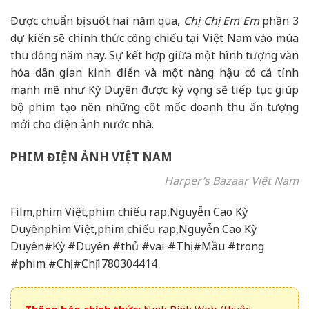
Được chuẩn bị suốt hai năm qua,
Chị Chị Em Em
phần 3
dự kiến sẽ chính thức công chiếu tại Việt Nam vào mùa
thu đông năm nay. Sự kết hợp giữa một hình tượng văn
hóa dân gian kinh điển và một nàng hậu có cá tính
mạnh mẽ như Kỳ Duyên được kỳ vọng sẽ tiếp tục giúp
bộ phim tạo nên những cột mốc doanh thu ấn tượng
mới cho điện ảnh nước nhà.
PHIM ĐIỆN ẢNH VIỆT NAM
Harper’s Bazaar Việt Nam
Film,phim Việt,phim chiếu rạp,Nguyễn Cao Kỳ
Duyênphim Việt,phim chiếu rạp,Nguyễn Cao Kỳ
Duyên#Kỳ #Duyên #thủ #vai #Thị #Mầu #trong
#phim #Chị #Chị1780304414