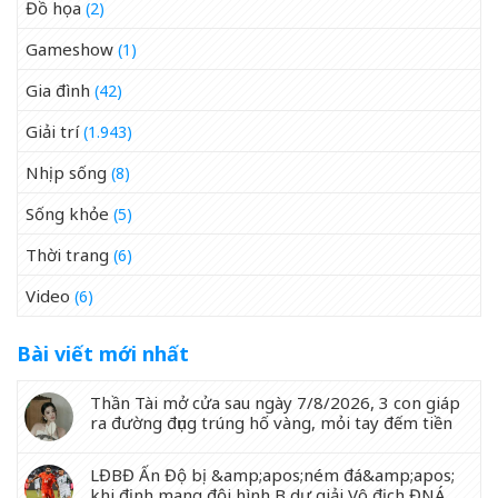
Đồ họa
(2)
Gameshow
(1)
Gia đình
(42)
Giải trí
(1.943)
Nhịp sống
(8)
Sống khỏe
(5)
Thời trang
(6)
Video
(6)
Bài viết mới nhất
Thần Tài mở cửa sau ngày 7/8/2026, 3 con giáp
ra đường đụng trúng hố vàng, mỏi tay đếm tiền
LĐBĐ Ấn Độ bị &amp;apos;ném đá&amp;apos;
khi định mang đội hình B dự giải Vô địch ĐNÁ