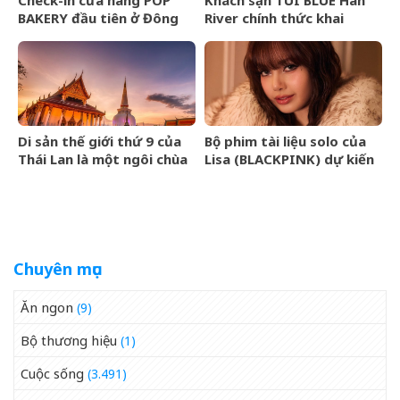
BAKERY đầu tiên ở Đông
River chính thức khai
Nam Á của POP MART
trương tại Đà Nẵng
Di sản thế giới thứ 9 của
Bộ phim tài liệu solo của
Thái Lan là một ngôi chùa
Lisa (BLACKPINK) dự kiến
cổ hơn 800 năm
ra mắt tại Liên hoan phim
TIFF 2026
Chuyên mục
Ăn ngon
(9)
Bộ thương hiệu
(1)
Cuộc sống
(3.491)