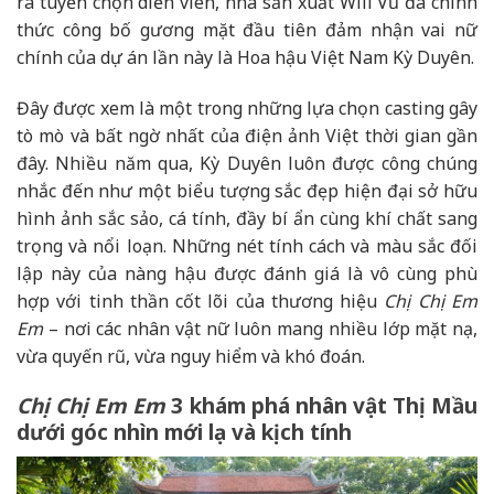
rã tuyển chọn diễn viên, nhà sản xuất Will Vũ đã chính
thức công bố gương mặt đầu tiên đảm nhận vai nữ
chính của dự án lần này là Hoa hậu Việt Nam Kỳ Duyên.
Đây được xem là một trong những lựa chọn casting gây
tò mò và bất ngờ nhất của điện ảnh Việt thời gian gần
đây. Nhiều năm qua, Kỳ Duyên luôn được công chúng
nhắc đến như một biểu tượng sắc đẹp hiện đại sở hữu
hình ảnh sắc sảo, cá tính, đầy bí ẩn cùng khí chất sang
trọng và nổi loạn. Những nét tính cách và màu sắc đối
lập này của nàng hậu được đánh giá là vô cùng phù
hợp với tinh thần cốt lõi của thương hiệu
Chị Chị Em
Em
– nơi các nhân vật nữ luôn mang nhiều lớp mặt nạ,
vừa quyến rũ, vừa nguy hiểm và khó đoán.
Chị Chị Em Em
3 khám phá nhân vật Thị Mầu
dưới góc nhìn mới lạ và kịch tính