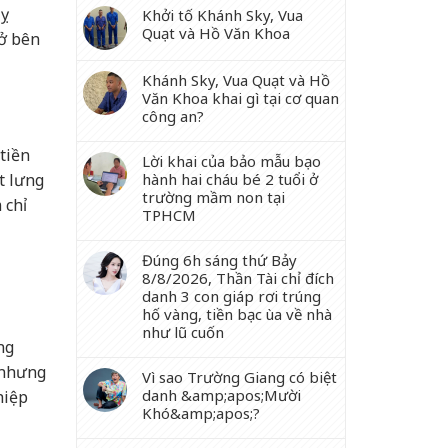
Tỵ
Khởi tố Khánh Sky, Vua
Quạt và Hồ Văn Khoa
 ở bên
Khánh Sky, Vua Quạt và Hồ
Văn Khoa khai gì tại cơ quan
công an?
tiền
Lời khai của bảo mẫu bạo
hành hai cháu bé 2 tuổi ở
t lưng
trường mầm non tại
 chỉ
TPHCM
Đúng 6h sáng thứ Bảy
8/8/2026, Thần Tài chỉ đích
danh 3 con giáp rơi trúng
hố vàng, tiền bạc ùa về nhà
như lũ cuốn
ng
ả nhưng
Vì sao Trường Giang có biệt
danh &amp;apos;Mười
hiệp
Khó&amp;apos;?