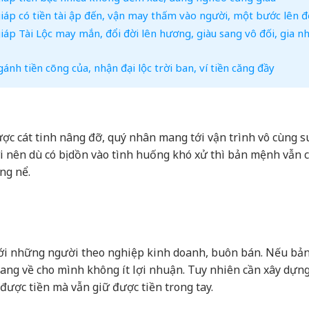
áp có tiền tài ập đến, vận may thấm vào người, một bước lên đ
p Tài Lộc may mắn, đổi đời lên hương, giàu sang vô đối, gia n
nh tiền cõng của, nhận đại lộc trời ban, ví tiền căng đầy
ợc cát tinh nâng đỡ, quý nhân mang tới vận trình vô cùng 
ợi nên dù có bị dồn vào tình huống khó xử thì bản mệnh vẫn 
ng nể.
à với những người theo nghiệp kinh doanh, buôn bán. Nếu bả
mang về cho mình không ít lợi nhuận. Tuy nhiên cần xây dựn
 được tiền mà vẫn giữ được tiền trong tay.