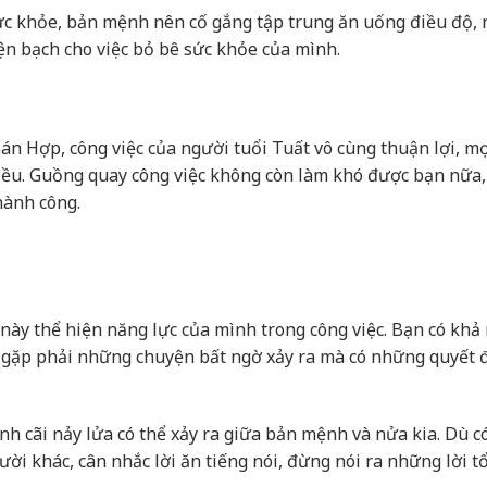
c khỏe, bản mệnh nên cố gắng tập trung ăn uống điều độ, 
iện bạch cho việc bỏ bê sức khỏe của mình.
án Hợp, công việc của người tuổi Tuất vô cùng thuận lợi, m
hiều. Guồng quay công việc không còn làm khó được bạn nữa
hành công.
ày thể hiện năng lực của mình trong công việc. Bạn có khả
hi gặp phải những chuyện bất ngờ xảy ra mà có những quyết đ
h cãi nảy lửa có thể xảy ra giữa bản mệnh và nửa kia. Dù c
ười khác, cân nhắc lời ăn tiếng nói, đừng nói ra những lời t