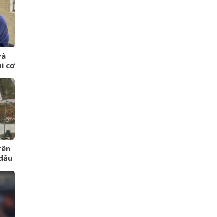
và
i cơ
rên
 dấu