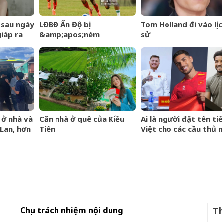
 sau ngày
LĐBĐ Ấn Độ bị
Tom Holland đi vào lị
giáp ra
&amp;apos;ném
sử
ng hố
đá&amp;apos; khi định
ếm tiền
mang đội hình B dự giải
Vô địch ĐNÁ của FIFA
 ở nhà và
Căn nhà ở quê của Kiều
Ai là người đặt tên ti
Lan, hơn
Tiên
Việt cho các cầu thủ 
g vong
tịch của đội tuyển Việ
Nam?
Chịu trách nhiệm nội dung
Th