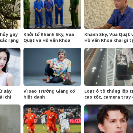
Thủy gây
Khởi tố Khánh Sky, Vua
Khánh Sky, Vua Quạt 
sắc rạng
Quạt và Hồ Văn Khoa
Hồ Văn Khoa khai gì tạ
 hẹn hò
quan công an?
ứ Bảy
Vì sao Trường Giang có
Loạt ô tô thủng lốp t
i chỉ
biệt danh
cao tốc, camera truy
giáp rơi
&amp;apos;Mười
hàng trăm km tìm
iền bạc
Khó&amp;apos;?
&amp;apos;thủ
 cuốn
phạm&amp;apos;