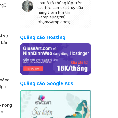
Loạt ô tô thủng lốp trên
ngủ
cao tốc, camera truy dấu
hàng trăm km tìm
&amp;apos;thủ
phạm&amp;apos;
ọi sự
Quảng cáo Hosting
, bản
 năng
Quảng cáo Google Ads
ịnh
ó nóng
ổn