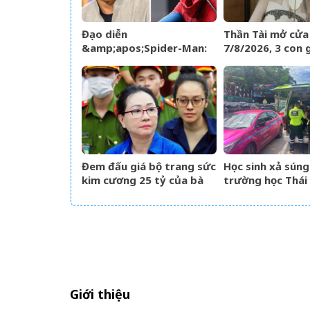
Đạo diễn
Thần Tài mở cửa
&amp;apos;Spider-Man:
7/8/2026, 3 con 
Brand New
đường đụng trú
Day&amp;apos; lên tiếng
vàng, mỏi tay đ
về tin đồn liên quan đến
Thành Long
Đem đấu giá bộ trang sức
Học sinh xả súng
kim cương 25 tỷ của bà
trường học Thái 
Trương Mỹ Lan: Mất hết
20 người thươn
hóa đơn nhưng món đắt
nhất giá 9,4 tỷ
Giới thiệu