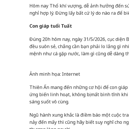
Hôm nay Thổ khí vượng, dễ ảnh hưởng đến sứ
nghỉ hợp lý. Đừng lấy bất cứ lý do nào ra để b
Con giáp tuổi Tuất
Đúng 20h hôm nay, ngày 31/5/2026, cục diện B
đều suôn sẻ, chẳng cần bạn phải lo lắng gì n
mệnh như cá gặp nước, làm gì cũng dễ dàng t
Ảnh minh họa: Internet
Thiên Ấn mang đến những cơ hội để con giáp n
ứng biến linh hoạt, không bị mất bình tĩnh k
sáng suốt vô cùng.
Ngũ hành xung khắc là điềm báo một cuộc tran
nảy đến mấy thì cũng hãy biết suy nghĩ cho ng