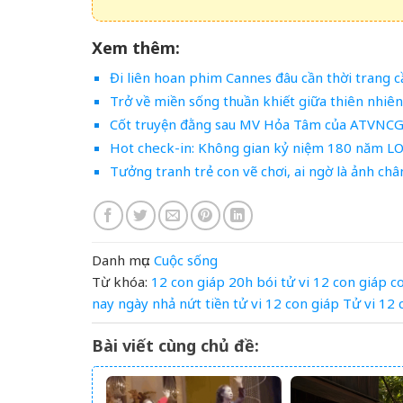
Xem thêm:
Đi liên hoan phim Cannes đâu cần thời trang 
Trở về miền sống thuần khiết giữa thiên nhiên
Cốt truyện đằng sau MV Hỏa Tâm của ATVNC
Hot check-in: Không gian kỷ niệm 180 năm L
Tưởng tranh trẻ con vẽ chơi, ai ngờ là ảnh châ
Danh mục:
Cuộc sống
Từ khóa:
12 con giáp
20h
bói tử vi 12 con giáp
c
nay
ngày
nhả
nứt
tiền
tử vi 12 con giáp
Tử vi 12
Bài viết cùng chủ đề: