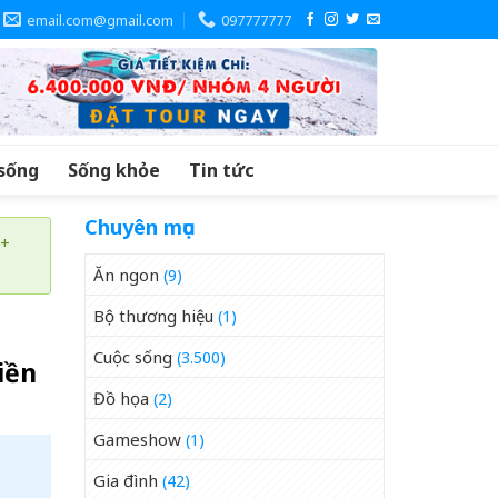
email.com@gmail.com
097777777
sống
Sống khỏe
Tin tức
Chuyên mục
 +
Ăn ngon
(9)
Bộ thương hiệu
(1)
Cuộc sống
(3.500)
iền
Đồ họa
(2)
Gameshow
(1)
Gia đình
(42)