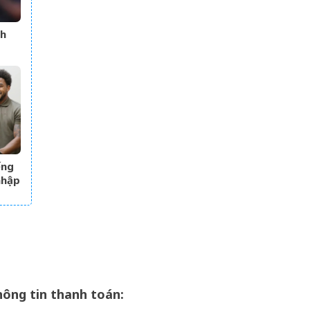
ch
ếng
nhập
t
ông tin thanh toán: