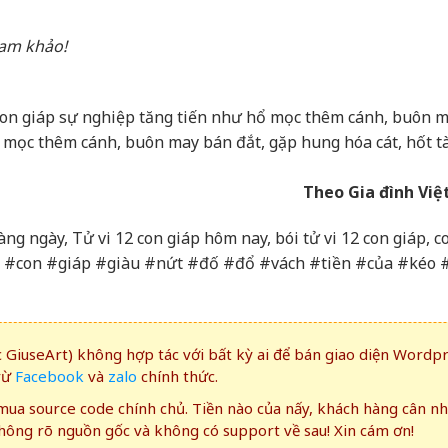
ham khảo!
on giáp sự nghiệp tăng tiến như hổ mọc thêm cánh, buôn 
 mọc thêm cánh, buôn may bán đắt, gặp hung hóa cát, hốt tà
Theo Gia đình Vi
hàng ngày, Tử vi 12 con giáp hôm nay, bói tử vi 12 con giáp, c
#con #giáp #giàu #nứt #đố #đổ #vách #tiền #của #kéo 
GiuseArt) không hợp tác với bất kỳ ai để bán giao diện Wordp
rừ
Facebook
và
zalo
chính thức.
ua source code chính chủ. Tiền nào của nấy, khách hàng cân n
ông rõ nguồn gốc và không có support về sau! Xin cám ơn!