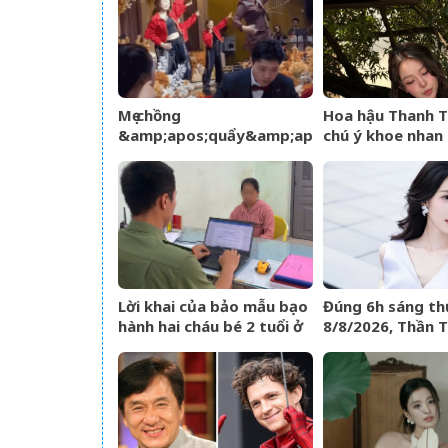
Mẹ chồng
Hoa hậu Thanh 
&amp;apos;quẩy&amp;apos;
chú ý khoe nhan 
hết mình trên sân khấu,
rỡ, úp mở chuyện
cô dâu nói một câu, lời
đáp của chú rể gây sốt
Lời khai của bảo mẫu bạo
Đúng 6h sáng th
hành hai cháu bé 2 tuổi ở
8/8/2026, Thần Tà
trường mầm non tại
đích danh 3 con 
TPHCM
trúng hố vàng, t
ùa về nhà như lũ