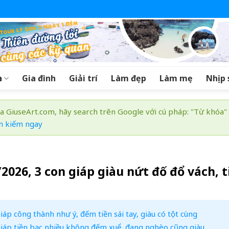
a
Gia đình
Giải trí
Làm đẹp
Làm mẹ
Nhịp 
a GiuseArt.com, hãy search trên Google với cú pháp: "Từ khóa"
m kiếm ngay
026, 3 con giáp giàu nứt đố đổ vách, t
p công thành như ý, đếm tiền sái tay, giàu có tột cùng
iáp tiền bạc nhiều không đếm xuể, đang nghèo cũng giàu