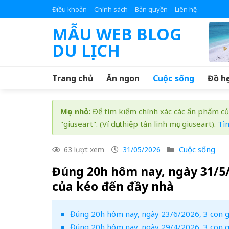
Skip
Điều khoản
Chính sách
Bản quyền
Liên hệ
to
MẪU WEB BLOG
content
DU LỊCH
Trang chủ
Ăn ngon
Cuộc sống
Đồ họ
Mẹo nhỏ:
Để tìm kiếm chính xác các ấn phẩm củ
"giuseart". (Ví dụ: thiệp tân linh mục giuseart).
Tì
Cuộc sống
63 lượt xem
31/05/2026
Đúng 20h hôm nay, ngày 31/5/2
của kéo đến đầy nhà
Đúng 20h hôm nay, ngày 23/6/2026, 3 con giá
Đúng 20h hôm nay, ngày 29/4/2026, 3 con g