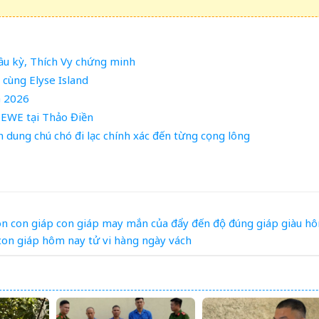
cầu kỳ, Thích Vy chứng minh
 cùng Elyse Island
G 2026
OEWE tại Thảo Điền
n dung chú chó đi lạc chính xác đến từng cọng lông
on
con giáp
con giáp may mắn
của
đẩy
đến
độ
đúng
giáp
giàu
h
 con giáp hôm nay
tử vi hàng ngày
vách