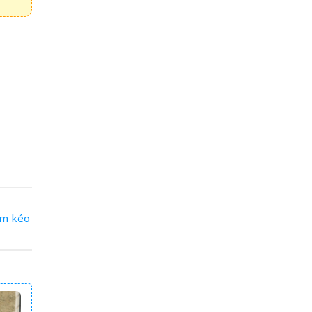
ôm
kéo