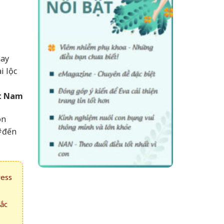
may
i lộc
ệt Nam
on
#đến
ress
hắc