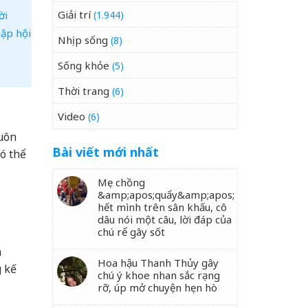
Giải trí
ời
(1.944)
hập hội
Nhịp sống
(8)
Sống khỏe
(5)
Thời trang
(6)
Video
(6)
suôn
Bài viết mới nhất
có thể
Mẹ chồng
&amp;apos;quẩy&amp;apos;
hết mình trên sân khấu, cô
dâu nói một câu, lời đáp của
chú rể gây sốt
n
Hoa hậu Thanh Thủy gây
g kế
chú ý khoe nhan sắc rạng
rỡ, úp mở chuyện hẹn hò