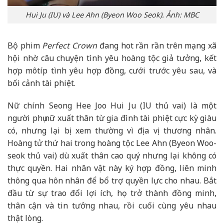
Hui Ju (IU) và Lee Ahn (Byeon Woo Seok). Ảnh: MBC
Bộ phim
Perfect Crown
đang hot rần rần trên mạng xã
hội nhờ câu chuyện tình yêu hoàng tộc giả tưởng, kết
hợp môtíp tình yêu hợp đồng, cưới trước yêu sau, và
bối cảnh tài phiệt.
Nữ chính Seong Hee Joo Hui Ju (IU thủ vai) là một
người phụ nữ xuất thân từ gia đình tài phiệt cực kỳ giàu
có, nhưng lại bị xem thường vì địa vị thương nhân.
Hoàng tử thứ hai trong hoàng tộc Lee Ahn (Byeon Woo-
seok thủ vai) dù xuất thân cao quý nhưng lại không có
thực quyền. Hai nhân vật này ký hợp đồng, liên minh
thông qua hôn nhân để bổ trợ quyền lực cho nhau. Bắt
đầu từ sự trao đổi lợi ích, họ trở thành đồng minh,
thân cận và tin tưởng nhau, rồi cuối cùng yêu nhau
thật lòng.