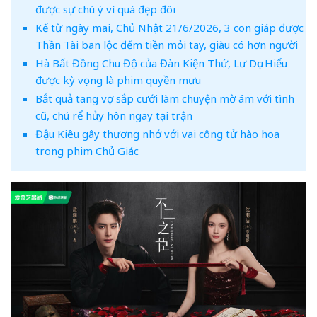
được sự chú ý vì quá đẹp đôi
Kể từ ngày mai, Chủ Nhật 21/6/2026, 3 con giáp được
Thần Tài ban lộc đếm tiền mỏi tay, giàu có hơn người
Hà Bất Đồng Chu Độ của Đàn Kiện Thứ, Lư Dục Hiểu
được kỳ vọng là phim quyền mưu
Bắt quả tang vợ sắp cưới làm chuyện mờ ám với tình
cũ, chú rể hủy hôn ngay tại trận
Đậu Kiêu gây thương nhớ với vai công tử hào hoa
trong phim Chủ Giác