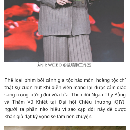
ẢNH: WEIBO @敖瑞鹏工作室
Thể loại phim bối cảnh gia tộc hào môn, hoàng tộc chỉ
thật sự cuốn hút khi diễn viên mang lại được cảm giác
sang trọng, xứng đôi vừa lứa. Theo dõi Ngao Thụy Bằng
và Thẩm Vũ Khiết tại Đại hội Chiêu thương iQIYI,
người ta phần nào hiểu vì sao cặp đôi này dễ được
khán giả đặt kỳ vọng sẽ làm nên chuyện.