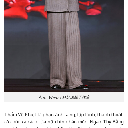
Ảnh: Weibo @敖瑞鹏工作室
Thẩm Vũ Khiết là phần ánh sáng, lấp lánh, thanh thoát,
có chút xa cách của nữ chính hào môn. Ngao Thụy Bằng