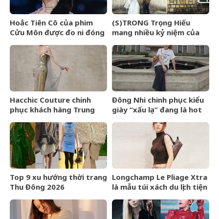
Hoắc Tiên Cô của phim
(S)TRONG Trọng Hiếu
Cửu Môn được đo ni đóng
mang nhiều kỷ niệm của
giày cho Trần Dao
mình gửi gắm vào (anh
vẫn yêu em) đến giây cuối
cùng
Hacchic Couture chinh
Đông Nhi chinh phục kiểu
phục khách hàng Trung
giày “xấu lạ” đang là hot
Đông bằng dịch vụ phác
trend ở Hollywood
thảo
Top 9 xu hướng thời trang
Longchamp Le Pliage Xtra
Thu Đông 2026
là mẫu túi xách du lịch tiện
lợi bất ngờ