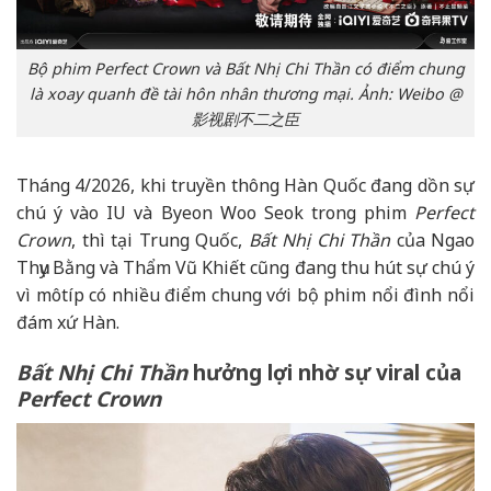
Bộ phim Perfect Crown và Bất Nhị Chi Thần có điểm chung
là xoay quanh đề tài hôn nhân thương mại. Ảnh: Weibo @
影视剧不二之臣
Tháng 4/2026, khi truyền thông Hàn Quốc đang dồn sự
chú ý vào IU và Byeon Woo Seok trong phim
Perfect
Crown
, thì tại Trung Quốc,
Bất Nhị Chi Thần
của Ngao
Thụy Bằng và Thẩm Vũ Khiết cũng đang thu hút sự chú ý
vì môtíp có nhiều điểm chung với bộ phim nổi đình nổi
đám xứ Hàn.
Bất Nhị Chi Thần
hưởng lợi nhờ sự viral của
Perfect Crown