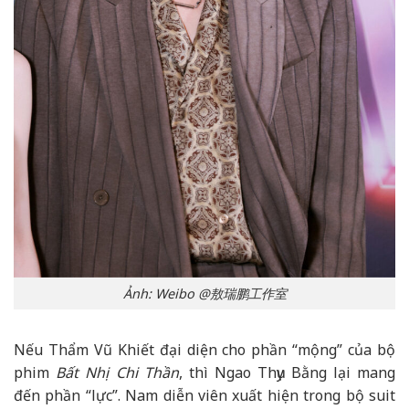
Ảnh: Weibo @敖瑞鹏工作室
Nếu Thẩm Vũ Khiết đại diện cho phần “mộng” của bộ
phim
Bất Nhị Chi Thần
, thì Ngao Thụy Bằng lại mang
đến phần “lực”. Nam diễn viên xuất hiện trong bộ suit