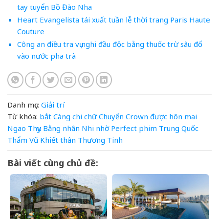
tay tuyển Bồ Đào Nha
Heart Evangelista tái xuất tuần lễ thời trang Paris Haute
Couture
Công an điều tra vụ nghi đầu độc bằng thuốc trừ sâu đổ
vào nước pha trà
Danh mục:
Giải trí
Từ khóa:
bắt
Càng
chi
chữ
Chuyển
Crown
được
hôn
mai
Ngao Thụy Bằng
nhân
Nhi
nhờ
Perfect
phim Trung Quốc
Thẩm Vũ Khiết
thân
Thương
Tinh
Bài viết cùng chủ đề: