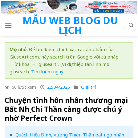
Skip
to
MẪU WEB BLOG DU
content
LỊCH
Mẹo nhỏ:
Để tìm kiếm chính xác các ấn phẩm của
GiuseArt.com, hãy search trên Google với cú pháp:
"Từ khóa" + "giuseart". (Ví dụ: thiệp tân linh mục
giuseart).
Tìm kiếm ngay
Giải trí
60 lượt xem
22/04/2026
Chuyện tình hôn nhân thương mại
Bất Nhị Chi Thần càng được chú ý
nhờ Perfect Crown
Quách Hiểu Đình, Vương Thiên Thần bất ngờ nhận