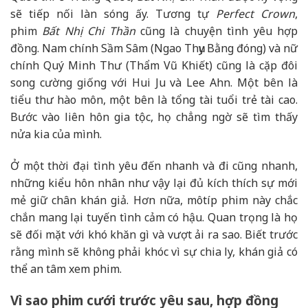
sẽ tiếp nối làn sóng ấy. Tương tự
Perfect Crown
,
phim
Bất Nhị Chi Thần
cũng là chuyện tình yêu hợp
đồng. Nam chính Sầm Sâm (Ngao Thụy Bằng đóng) và nữ
chính Quý Minh Thư (Thẩm Vũ Khiết) cũng là cặp đôi
song cường giống với Hui Ju và Lee Ahn. Một bên là
tiểu thư hào môn, một bên là tổng tài tuổi trẻ tài cao.
Bước vào liên hôn gia tộc, họ chẳng ngờ sẽ tìm thấy
nửa kia của mình.
Ở một thời đại tình yêu đến nhanh và đi cũng nhanh,
những kiểu hôn nhân như vậy lại đủ kích thích sự mới
mẻ giữ chân khán giả. Hơn nữa, môtíp phim này chắc
chắn mang lại tuyến tình cảm có hậu. Quan trọng là họ
sẽ đối mặt với khó khăn gì và vượt ải ra sao. Biết trước
rằng mình sẽ không phải khóc vì sự chia ly, khán giả có
thể an tâm xem phim.
Vì sao phim cưới trước yêu sau, hợp đồng