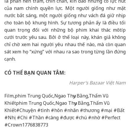
là phần nền trầm, chín chắn, kín đáo nhưng có lực hút
của nam chính quyền lực. Một người giống như mặt
nước bắt sáng, một người giống như vách đá giữ nhịp
cho toàn bộ khung hình. Sự tương phản ấy là điều tối
quan trọng đối với những bộ phim khai thác môtíp
cưới trước yêu sau. Bởi ở thể loại này, khán giả không
chỉ chờ xem hai người yêu nhau thế nào, mà còn quan
sát xem họ “xứng” với nhau ra sao trong từng lần đứng
cạnh.
CÓ THỂ BẠN QUAN TÂM:
Harper’s Bazaar Việt Nam
Film,phim Trung Quốc,Ngao Thụy Bằng,Thẩm Vũ
Khiếtphim Trung Quốc,Ngao Thụy Bằng,Thẩm Vũ
Khiết#Chuyện #tình #hôn #nhân #thương #mại #Bất
#Nhị #Chi #Thần #càng #được #chú #nhờ #Perfect
#Crown1776838773