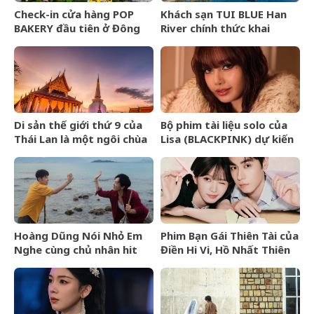
Check-in cửa hàng POP
Khách sạn TUI BLUE Han
BAKERY đầu tiên ở Đông
River chính thức khai
Nam Á của POP MART
trương tại Đà Nẵng
Di sản thế giới thứ 9 của
Bộ phim tài liệu solo của
Thái Lan là một ngôi chùa
Lisa (BLACKPINK) dự kiến
cổ hơn 800 năm
ra mắt tại Liên hoan phim
TIFF 2026
Hoàng Dũng Nói Nhỏ Em
Phim Bạn Gái Thiên Tài của
Nghe cùng chủ nhân hit
Điền Hi Vi, Hồ Nhất Thiên
Van Gogh Dept
nhận review tiêu cực vì
kịch bản phi lý