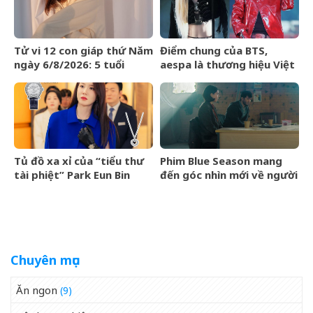
Tử vi 12 con giáp thứ Năm
Điểm chung của BTS,
ngày 6/8/2026: 5 tuổi
aespa là thương hiệu Việt
chiến thắng trì hoãn
Maison de Cozy
Tủ đồ xa xỉ của “tiểu thư
Phim Blue Season mang
tài phiệt” Park Eun Bin
đến góc nhìn mới về người
trong Spooky in Love xa
Việt cho làng điện ảnh
xỉ đến mức nào?
quốc tế
Chuyên mục
Ăn ngon
(9)