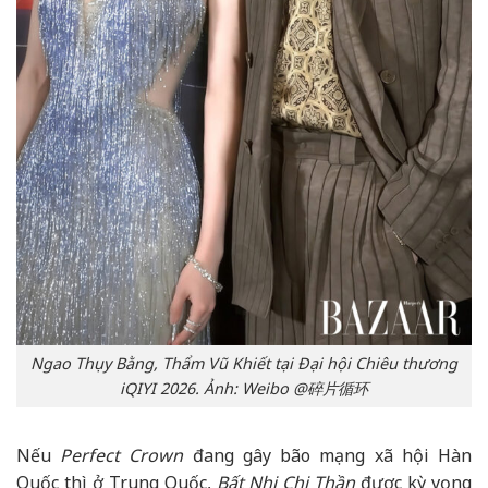
Ngao Thụy Bằng, Thẩm Vũ Khiết tại Đại hội Chiêu thương
iQIYI 2026. Ảnh: Weibo @碎片循环
Nếu
Perfect Crown
đang gây bão mạng xã hội Hàn
Quốc thì ở Trung Quốc,
Bất Nhị Chi Thần
được kỳ vọng