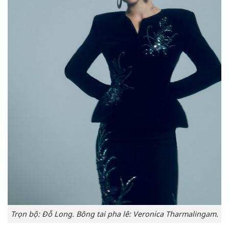
Trọn bộ: Đỗ Long. Bông tai pha lê: Veronica Tharmalingam.