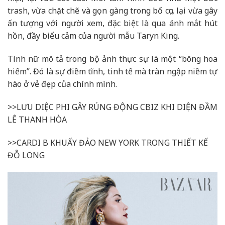
trash, vừa chặt chẽ và gọn gàng trong bố cục, lại vừa gây
ấn tượng với người xem, đặc biệt là qua ánh mắt hút
hồn, đầy biểu cảm của người mẫu Taryn King.
Tính nữ mô tả trong bộ ảnh thực sự là một “bông hoa
hiếm”. Đó là sự điềm tĩnh, tinh tế mà tràn ngập niềm tự
hào ở vẻ đẹp của chính mình.
>>LƯU DIỆC PHI GÂY RÚNG ĐỘNG CBIZ KHI DIỆN ĐẦM
LÊ THANH HÒA
>>CARDI B KHUẤY ĐẢO NEW YORK TRONG THIẾT KẾ
ĐỖ LONG