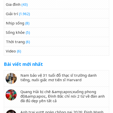
Gia đình
(43)
Giải trí
(1.962)
Nhịp sống
(8)
Sống khỏe
(5)
Thời trang
(6)
Video
(6)
Bài viết mới nhất
Nam bảo vệ 31 tuổi đỗ thạc sĩ trường danh
tiếng, nuôi giấc mơ tiến sĩ Harvard
Quang Hải bị chê &amp;apos;xuống phong
độ&amp;apos;, Đình Bắc chỉ nói 2 từ về đàn anh
đã đủ dẹp yên tất cả
Anh trai vượt ngàn chông gai 2026: Đinh Mạnh