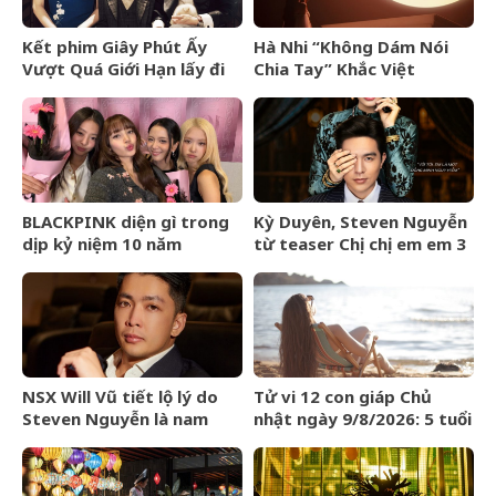
Kết phim Giây Phút Ấy
Hà Nhi “Không Dám Nói
Vượt Quá Giới Hạn lấy đi
Chia Tay” Khắc Việt
nước mắt khán giả
BLACKPINK diện gì trong
Kỳ Duyên, Steven Nguyễn
dịp kỷ niệm 10 năm
từ teaser Chị chị em em 3
debut?
đã táo bạo
NSX Will Vũ tiết lộ lý do
Tử vi 12 con giáp Chủ
Steven Nguyễn là nam
nhật ngày 9/8/2026: 5 tuổi
chính đầu tiên trong vũ
yên vui cuối tuần
trụ “Chị chị em em”