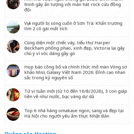
Ninh gây ấn tượng với màn hát rock cứu đồng
đội
Vụ 4 người bị sóng cuốn ở Sơn Trà: Khẩn trương
tìm 2 cô gái mất tích
Cùng diện một chiếc váy, tiểu thư Harper
Beckham phổng phao, xinh đẹp, Victoria lại gây
chú ý vì vóc dáng gầy gò
Họp báo công bố và chính thức mở màn Vòng sơ
khảo Miss Galaxy Việt Nam 2026: Đỉnh cao nhan
sắc trong kỷ nguyên số
Tử vi tuần mới (từ 10 đến 16/8/2026), 3 con giáp
tiền về như nước, bạc vàng dư dả
Top 6 nhà hàng omakase ngon, sang và đẹp tại
Hà Nội cho người yêu ẩm thực Nhật Bản
Quảng cáo Hosting