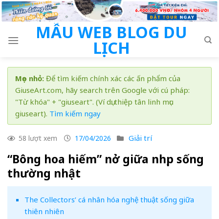
Skip
to
MẪU WEB BLOG DU
content
LỊCH
Mẹo nhỏ:
Để tìm kiếm chính xác các ấn phẩm của
GiuseArt.com, hãy search trên Google với cú pháp:
"Từ khóa" + "giuseart". (Ví dụ: thiệp tân linh mục
giuseart).
Tìm kiếm ngay
Giải trí
58 lượt xem
17/04/2026
“Bông hoa hiếm” nở giữa nhịp sống
thường nhật
The Collectors’ cá nhân hóa nghệ thuật sống giữa
thiên nhiên