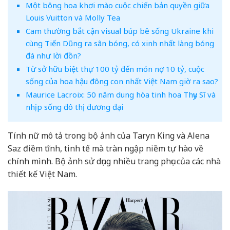
Một bông hoa khơi mào cuộc chiến bản quyền giữa
Louis Vuitton và Molly Tea
Cam thường bắt cận visual búp bê sống Ukraine khi
cùng Tiến Dũng ra sân bóng, có xinh nhất làng bóng
đá như lời đồn?
Từ sở hữu biệt thự 100 tỷ đến món nợ 10 tỷ, cuộc
sống của hoa hậu đông con nhất Việt Nam giờ ra sao?
Maurice Lacroix: 50 năm dung hòa tinh hoa Thụy Sĩ và
nhịp sống đô thị đương đại
Tính nữ mô tả trong bộ ảnh của Taryn King và Alena
Saz điềm tĩnh, tinh tế mà tràn ngập niềm tự hào về
chính mình. Bộ ảnh sử dụng nhiều trang phục của các nhà
thiết kế Việt Nam.