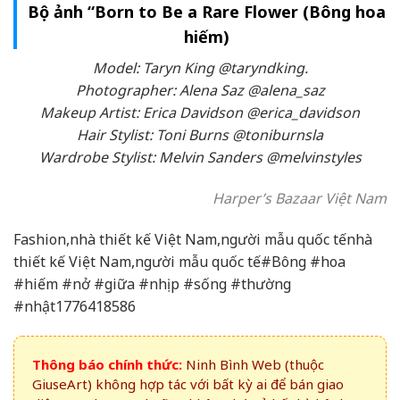
Bộ ảnh “Born to Be a Rare Flower (Bông hoa
hiếm)
Model: Taryn King @taryndking.
Photographer: Alena Saz @alena_saz
Makeup Artist: Erica Davidson @erica_davidson
Hair Stylist: Toni Burns @toniburnsla
Wardrobe Stylist: Melvin Sanders @melvinstyles
Harper’s Bazaar Việt Nam
Fashion,nhà thiết kế Việt Nam,người mẫu quốc tếnhà
thiết kế Việt Nam,người mẫu quốc tế#Bông #hoa
#hiếm #nở #giữa #nhịp #sống #thường
#nhật1776418586
Thông báo chính thức:
Ninh Bình Web (thuộc
GiuseArt) không hợp tác với bất kỳ ai để bán giao