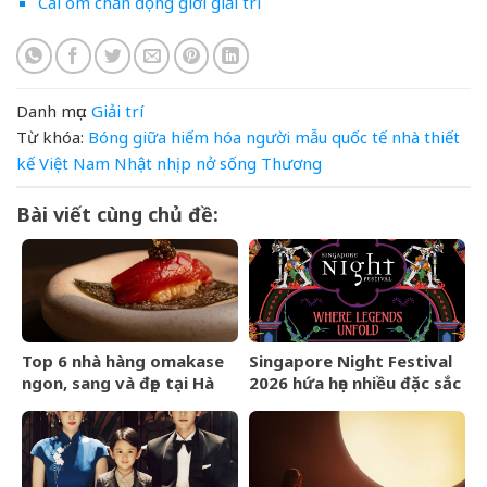
Cái ôm chấn động giới giải trí
Danh mục:
Giải trí
Từ khóa:
Bóng
giữa
hiếm
hóa
người mẫu quốc tế
nhà thiết
kế Việt Nam
Nhật
nhịp
nở
sống
Thương
Bài viết cùng chủ đề:
Top 6 nhà hàng omakase
Singapore Night Festival
ngon, sang và đẹp tại Hà
2026 hứa hẹn nhiều đặc sắc
Nội cho người yêu ẩm
vì chủ đề thần thoại
thực Nhật Bản