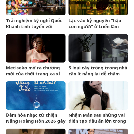
Trải nghiệm kỳ nghỉ Quốc
Lạc vào kỷ nguyên “hậu
Khánh tinh tuyển với
con người” ở triển lãm
Regent Phú Quốc
Olit Olit Che Cha Chà Uytt
Chit Chítt
Metiseko mở ra chương
5 loại cây trồng trong nhà
mới của thời trang xa xỉ
cần ít nắng lại dễ chăm
mang bản sắc Việt
sóc
Đêm hòa nhạc từ thiện
Nhậm Mẫn sau những vai
Nắng Hoàng Hôn 2026 gây
diễn tạo dấu ấn lớn trong
quỹ cho bệnh nhân chạy
nửa đầu năm 2026
thận nhân tạo