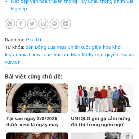
Nét đẹp văn hóa truyền thống Huy Châu trong phim Gia
Nghiệp
Danh mục:
Giải trí
Từ khóa:
bản
Bóng
Business
Chiến
cuộc
giữa
hóa
khởi
logomania
Louis
Louis Vuitton
Mão
Molly
một
quyền
Tea
và
Vuitton
Bài viết cùng chủ đề:
Tại sao ngày 8/8/2026
UNIQLO gói gọn cảm hứng
được xem là ngày may
đô thị trong ngôn ngữ
mắn?
thời trang của bộ sưu tập
Thu Đông 2026