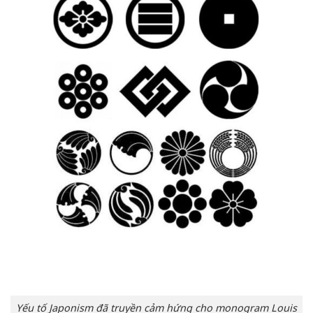
Yếu tố Japonism đã truyền cảm hứng cho monogram Louis