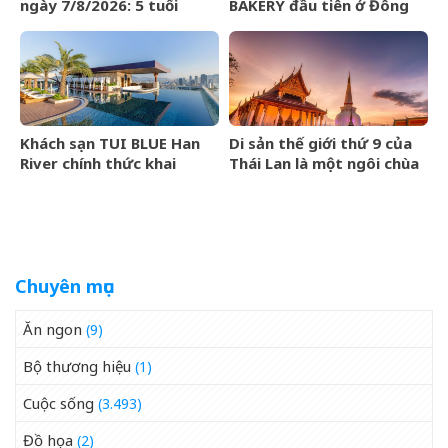
ngày 7/8/2026: 5 tuổi
BAKERY đầu tiên ở Đông
được tuyên dương
Nam Á của POP MART
Khách sạn TUI BLUE Han
Di sản thế giới thứ 9 của
River chính thức khai
Thái Lan là một ngôi chùa
trương tại Đà Nẵng
cổ hơn 800 năm
Chuyên mục
Ăn ngon
(9)
Bộ thương hiệu
(1)
Cuộc sống
(3.493)
Đồ họa
(2)