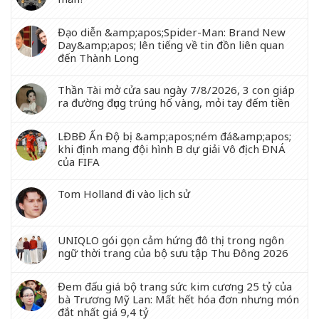
Đạo diễn &amp;apos;Spider-Man: Brand New
Day&amp;apos; lên tiếng về tin đồn liên quan
đến Thành Long
Thần Tài mở cửa sau ngày 7/8/2026, 3 con giáp
ra đường đụng trúng hố vàng, mỏi tay đếm tiền
LĐBĐ Ấn Độ bị &amp;apos;ném đá&amp;apos;
khi định mang đội hình B dự giải Vô địch ĐNÁ
của FIFA
Tom Holland đi vào lịch sử
UNIQLO gói gọn cảm hứng đô thị trong ngôn
ngữ thời trang của bộ sưu tập Thu Đông 2026
Đem đấu giá bộ trang sức kim cương 25 tỷ của
bà Trương Mỹ Lan: Mất hết hóa đơn nhưng món
đắt nhất giá 9,4 tỷ