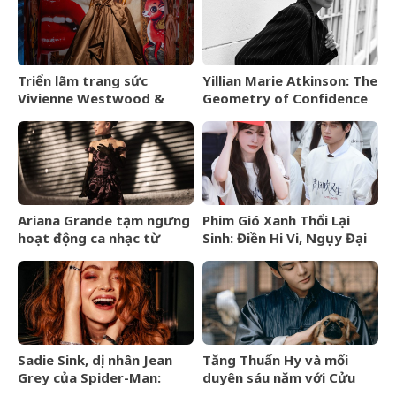
Triển lãm trang sức
Yillian Marie Atkinson: The
Vivienne Westwood &
Geometry of Confidence
Jewellery đến Bangkok
vào tháng 9/2026
Ariana Grande tạm ngưng
Phim Gió Xanh Thổi Lại
hoạt động ca nhạc từ
Sinh: Điền Hi Vi, Ngụy Đại
tháng 9/2026
Huân bước vào cuộc chiến
thượng lưu
Sadie Sink, dị nhân Jean
Tăng Thuấn Hy và mối
Grey của Spider-Man:
duyên sáu năm với Cửu
Brand New Day là ai?
Môn