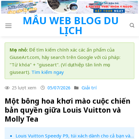
Skip
to
MẪU WEB BLOG DU
content
LỊCH
Mẹo nhỏ:
Để tìm kiếm chính xác các ấn phẩm của
GiuseArt.com, hãy search trên Google với cú pháp:
"Từ khóa" + "giuseart". (Ví dụ: thiệp tân linh mục
giuseart).
Tìm kiếm ngay
Giải trí
25 lượt xem
05/07/2026
Một bông hoa khơi mào cuộc chiến
bản quyền giữa Louis Vuitton và
Molly Tea
Louis Vuitton Speedy P9, túi xách dành cho cả bạn và…