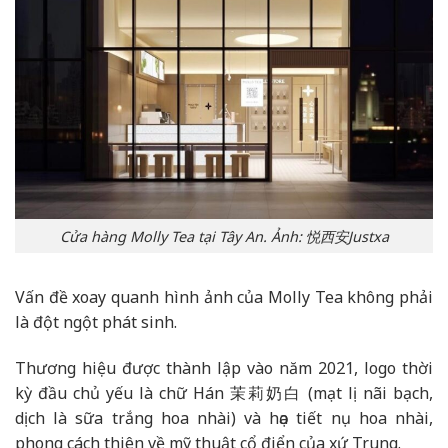
Cửa hàng Molly Tea tại Tây An. Ảnh: 悦西安Justxa
Vấn đề xoay quanh hình ảnh của Molly Tea không phải
là đột ngột phát sinh.
Thương hiệu được thành lập vào năm 2021, logo thời
kỳ đầu chủ yếu là chữ Hán 茉莉奶白 (mạt lị nãi bạch,
dịch là sữa trắng hoa nhài) và họa tiết nụ hoa nhài,
phong cách thiên về mỹ thuật cổ điển của xứ Trung.