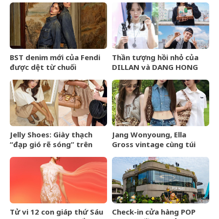
BST denim mới của Fendi
Thần tượng hồi nhỏ của
được dệt từ chuối
DILLAN và DANG HONG
HAI là ai?
Jelly Shoes: Giày thạch
Jang Wonyoung, Ella
“đạp gió rẽ sóng” trên
Gross vintage cùng túi
BXH Lyst Index Quý
kết hạt Miu Miu Mesh Bag
2/2026
Tử vi 12 con giáp thứ Sáu
Check-in cửa hàng POP