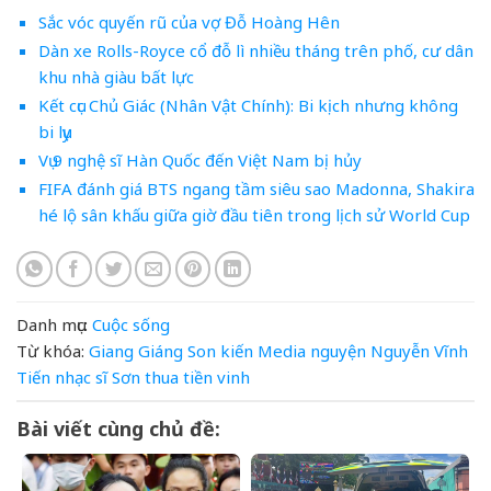
Sắc vóc quyến rũ của vợ Đỗ Hoàng Hên
Dàn xe Rolls-Royce cổ đỗ lì nhiều tháng trên phố, cư dân
khu nhà giàu bất lực
Kết cục Chủ Giác (Nhân Vật Chính): Bi kịch nhưng không
bi lụy
Vụ 9 nghệ sĩ Hàn Quốc đến Việt Nam bị hủy
FIFA đánh giá BTS ngang tầm siêu sao Madonna, Shakira
hé lộ sân khấu giữa giờ đầu tiên trong lịch sử World Cup
Danh mục:
Cuộc sống
Từ khóa:
Giang
Giáng Son
kiến
Media
nguyện
Nguyễn Vĩnh
Tiến
nhạc
sĩ
Sơn
thua
tiền
vinh
Bài viết cùng chủ đề: