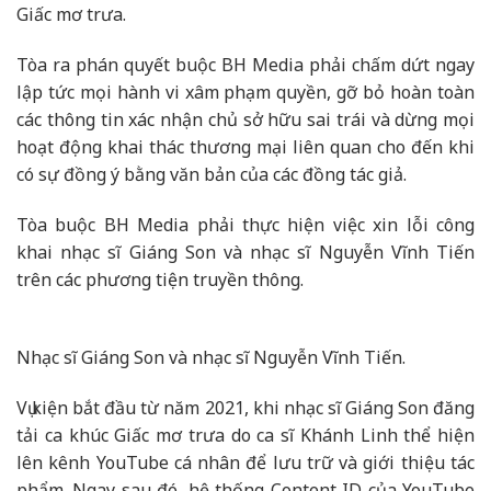
Giấc mơ trưa.
Tòa ra phán quyết buộc BH Media phải chấm dứt ngay
lập tức mọi hành vi xâm phạm quyền, gỡ bỏ hoàn toàn
các thông tin xác nhận chủ sở hữu sai trái và dừng mọi
hoạt động khai thác thương mại liên quan cho đến khi
có sự đồng ý bằng văn bản của các đồng tác giả.
Tòa buộc BH Media phải thực hiện việc xin lỗi công
khai nhạc sĩ Giáng Son và nhạc sĩ Nguyễn Vĩnh Tiến
trên các phương tiện truyền thông.
Nhạc sĩ Giáng Son và nhạc sĩ Nguyễn Vĩnh Tiến.
Vụ kiện bắt đầu từ năm 2021, khi nhạc sĩ Giáng Son đăng
tải ca khúc Giấc mơ trưa do ca sĩ Khánh Linh thể hiện
lên kênh YouTube cá nhân để lưu trữ và giới thiệu tác
phẩm. Ngay sau đó, hệ thống Content ID của YouTube