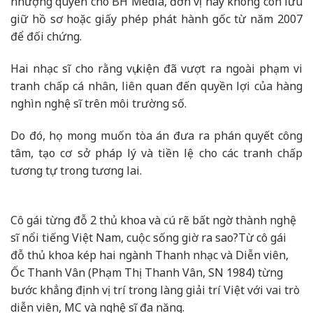
nhượng quyền cho BH Media, đơn vị này không còn lưu
giữ hồ sơ hoặc giấy phép phát hành gốc từ năm 2007
để đối chứng.
Hai nhạc sĩ cho rằng vụ kiện đã vượt ra ngoài phạm vi
tranh chấp cá nhân, liên quan đến quyền lợi của hàng
nghìn nghệ sĩ trên môi trường số.
Do đó, họ mong muốn tòa án đưa ra phán quyết công
tâm, tạo cơ sở pháp lý và tiền lệ cho các tranh chấp
tương tự trong tương lai.
Cô gái từng đỗ 2 thủ khoa và cú rẽ bất ngờ thành nghệ
sĩ nổi tiếng Việt Nam, cuộc sống giờ ra sao?
Từ cô gái
đỗ thủ khoa kép hai ngành Thanh nhạc và Diễn viên,
Ốc Thanh Vân (Phạm Thị Thanh Vân, SN 1984) từng
bước khẳng định vị trí trong làng giải trí Việt với vai trò
diễn viên, MC và nghệ sĩ đa năng.