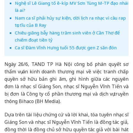
Nghệ sĩ Lê Giang tố ê-kíp MV Sơn Tùng M-TP đạo nhái
là ai?
Nam ca sĩ phải hủy sự kiện, dời lịch ra nhạc vì câu rap
tục tĩu của B Ray
Chiêu giăng bẫy hàng trăm sinh viên ở Cần Thơ để
chiếm đoạt tiền tỷ
Ca sĩ Đàm Vĩnh Hưng tuổi 55 được gen Z săn đón
Ngày 26/6, TAND TP Hà Nội công bố phán quyết sơ
thẩm vụ án kinh doanh thương mại về việc tranh chấp
quyền sở hữu bản ghi âm, ghi hình giữa các nguyên
đơn là nhạc sĩ Giáng Son, nhạc sĩ Nguyễn Vĩnh Tiến và
bị đơn là Công ty cổ phần thương mại và dịch vụ truyền
thông Bihaco (BH Media).
Dựa trên tài liệu chứng cứ và lời khai, tòa tuyên nhạc sĩ
Giáng Son và nhạc sĩ Nguyễn Vĩnh Tiến là đồng tác giả,
đồng thời là đồng chủ sở hữu quyền tác giả với bài hát