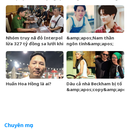
An&amp;apos; đang nổi
chiều, nhan sắc ngày càng
đình đám MXH
rạng rỡ
Nhóm truy nã đỏ Interpol
&amp;apos;Nam thần
lừa 327 tỷ đồng sa lưới khi
ngôn tình&amp;apos;
ẩn náu ở Bắc Ninh
từng làm nghề giao báo,
U60 vẫn như thanh niên
Huấn Hoa Hồng là ai?
Dâu cả nhà Beckham bị tố
&amp;apos;copy&amp;apos;
phong cách mẹ chồng –
Victoria giữa sóng gió gia
tộc
Chuyên mục