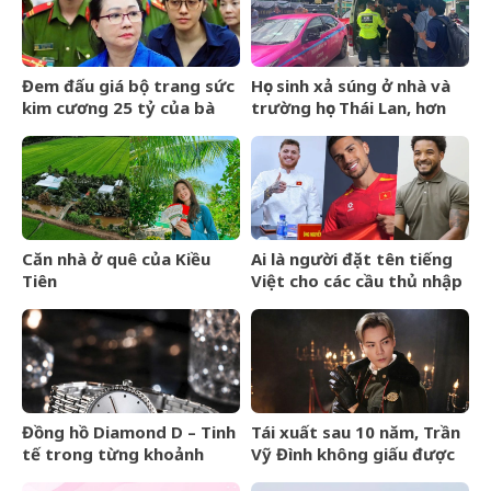
Đem đấu giá bộ trang sức
Học sinh xả súng ở nhà và
kim cương 25 tỷ của bà
trường học Thái Lan, hơn
Trương Mỹ Lan: Mất hết
20 người thương vong
hóa đơn nhưng món đắt
nhất giá 9,4 tỷ
Căn nhà ở quê của Kiều
Ai là người đặt tên tiếng
Tiên
Việt cho các cầu thủ nhập
tịch của đội tuyển Việt
Nam?
Đồng hồ Diamond D – Tinh
Tái xuất sau 10 năm, Trần
tế trong từng khoảnh
Vỹ Đình không giấu được
khắc
nước mắt