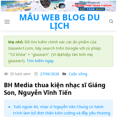
Skip
to
MẪU WEB BLOG DU
content
LỊCH
Mẹo nhỏ:
Để tìm kiếm chính xác các ấn phẩm của
GiuseArt.com, hãy search trên Google với cú pháp:
"Từ khóa" + "giuseart". (Ví dụ: thiệp tân linh mục
giuseart).
Tìm kiếm ngay
Cuộc sống
35 lượt xem
27/06/2026
BH Media thua kiện nhạc sĩ Giáng
Son, Nguyễn Vĩnh Tiến
Tuổi ngoài 40, nhạc sĩ Nguyễn Văn Chung có hành
trình làm bố đơn thân kiên cường và đầy yêu thương