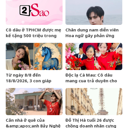
Cô dâu ở TPHCM được mẹ
Chân dung nam diễn viên
kế tặng 500 triệu trong
Hoa ngữ gây phản ứng
đám cưới, lời phát biểu
ngược khi than nghèo
‘gây sốt’
Từ ngày 8/8 đến
Độc lạ Cà Mau: Cô dâu
18/8/2026, 3 con giáp
mang cua trả duyên cho
được trời ban VẬN MAY
dàn bê tráp ngày cưới
HIẾM CÓ, tiền bạc tự động
kéo về
Căn nhà ở quê của
Đỗ Thị Hà tuổi 26 được
&amp;apos;anh Bảy Nghệ
chồng doanh nhân cưng