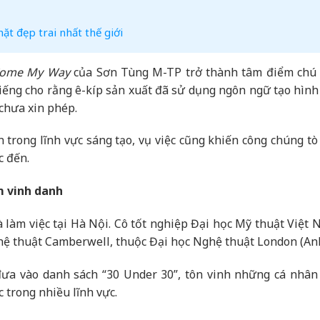
t đẹp trai nhất thế giới
ome My Way
của Sơn Tùng M-TP trở thành tâm điểm chú 
 tiếng cho rằng ê-kíp sản xuất đã sử dụng ngôn ngữ tạo hình
 chưa xin phép.
 trong lĩnh vực sáng tạo, vụ việc cũng khiến công chúng tò
c đến.
m vinh danh
 làm việc tại Hà Nội. Cô tốt nghiệp Đại học Mỹ thuật Việt 
ệ thuật Camberwell, thuộc Đại học Nghệ thuật London (Anh
a vào danh sách “30 Under 30”, tôn vinh những cá nhân 
 trong nhiều lĩnh vực.