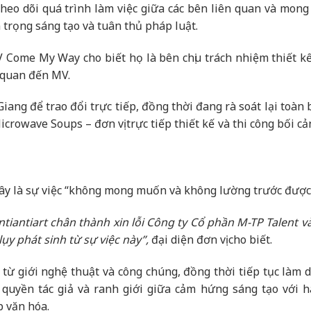
theo dõi quá trình làm việc giữa các bên liên quan và mon
 trọng sáng tạo và tuân thủ pháp luật.
MV Come My Way cho biết họ là bên chịu trách nhiệm thiết kế
n quan đến MV.
Giang để trao đổi trực tiếp, đồng thời đang rà soát lại toàn
crowave Soups – đơn vị trực tiếp thiết kế và thi công bối c
đây là sự việc “không mong muốn và không lường trước được
Antiantiart chân thành xin lỗi Công ty Cổ phần M-TP Talent 
ụy phát sinh từ sự việc này”,
đại diện đơn vị cho biết.
ừ giới nghệ thuật và công chúng, đồng thời tiếp tục làm d
quyền tác giả và ranh giới giữa cảm hứng sáng tạo với h
 văn hóa.