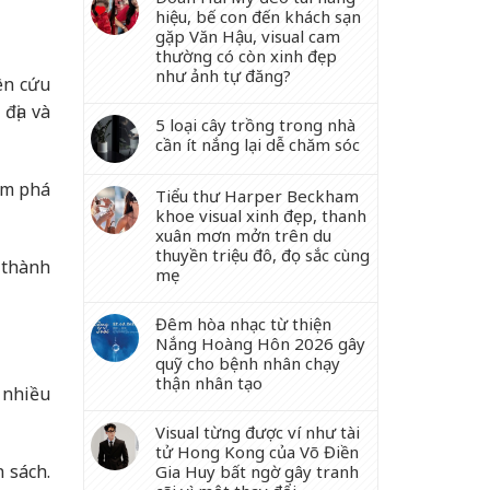
hiệu, bế con đến khách sạn
gặp Văn Hậu, visual cam
thường có còn xinh đẹp
như ảnh tự đăng?
ên cứu
 địa và
5 loại cây trồng trong nhà
cần ít nắng lại dễ chăm sóc
ám phá
Tiểu thư Harper Beckham
khoe visual xinh đẹp, thanh
xuân mơn mởn trên du
thuyền triệu đô, đọ sắc cùng
 thành
mẹ
Đêm hòa nhạc từ thiện
Nắng Hoàng Hôn 2026 gây
quỹ cho bệnh nhân chạy
thận nhân tạo
 nhiều
Visual từng được ví như tài
tử Hong Kong của Võ Điền
 sách.
Gia Huy bất ngờ gây tranh