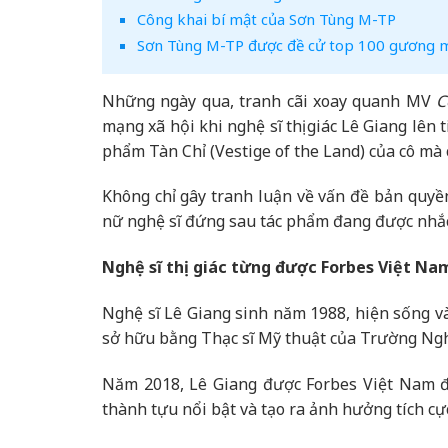
Công khai bí mật của Sơn Tùng M-TP
Sơn Tùng M-TP được đề cử top 100 gương mặ
Những ngày qua, tranh cãi xoay quanh MV
C
mạng xã hội khi nghệ sĩ thị giác Lê Giang lên
phẩm Tàn Chỉ (Vestige of the Land) của cô mà
Không chỉ gây tranh luận về vấn đề bản quyền
nữ nghệ sĩ đứng sau tác phẩm đang được nhắ
Nghệ sĩ thị giác từng được Forbes Việt Na
Nghệ sĩ Lê Giang sinh năm 1988, hiện sống và
sở hữu bằng Thạc sĩ Mỹ thuật của Trường Ngh
Năm 2018, Lê Giang được Forbes Việt Nam đư
thành tựu nổi bật và tạo ra ảnh hưởng tích cực