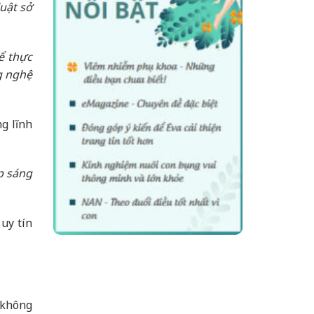
uật sở
ể thực
g nghệ
g lĩnh
p sáng
uy tín
 không