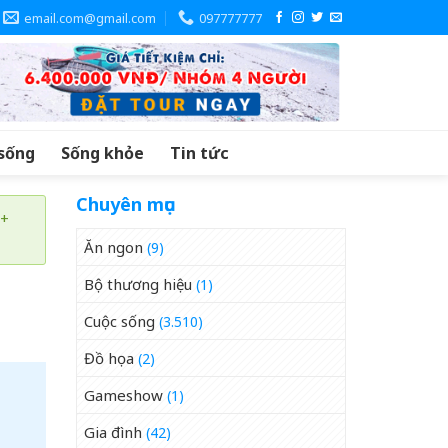
email.com@gmail.com
097777777
sống
Sống khỏe
Tin tức
Chuyên mục
 +
Ăn ngon
(9)
Bộ thương hiệu
(1)
Cuộc sống
(3.510)
Đồ họa
(2)
Gameshow
(1)
Gia đình
(42)