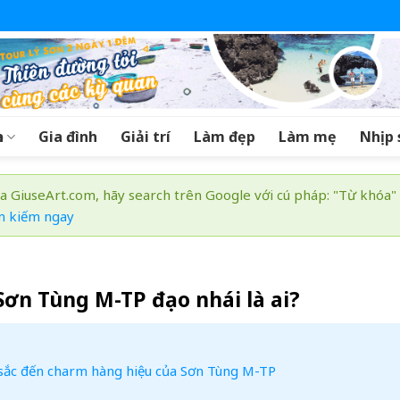
a
Gia đình
Giải trí
Làm đẹp
Làm mẹ
Nhịp 
a GiuseArt.com, hãy search trên Google với cú pháp: "Từ khóa"
m kiếm ngay
Sơn Tùng M-TP đạo nhái là ai?
àu sắc đến charm hàng hiệu của Sơn Tùng M-TP