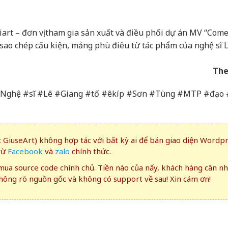
tiart – đơn vị tham gia sản xuất và điều phối dự án MV “Com
sao chép cấu kiện, mảng phù điêu từ tác phẩm của nghệ sĩ 
The
TP#Nghệ #sĩ #Lê #Giang #tố #êkíp #Sơn #Tùng #MTP #đạo
GiuseArt) không hợp tác với bất kỳ ai để bán giao diện Wordp
rừ
Facebook
và
zalo
chính thức.
ua source code chính chủ. Tiền nào của nấy, khách hàng cân n
ông rõ nguồn gốc và không có support về sau! Xin cám ơn!