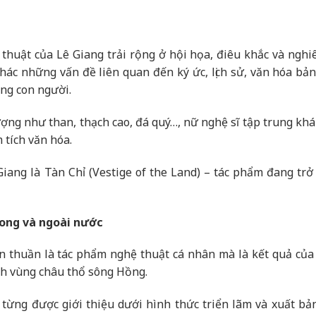
thuật của Lê Giang trải rộng ở hội họa, điêu khắc và nghi
hác những vấn đề liên quan đến ký ức, lịch sử, văn hóa bản
ống con người.
tượng như than, thạch cao, đá quý…, nữ nghệ sĩ tập trung kh
m tích văn hóa.
iang là Tàn Chỉ (Vestige of the Land) – tác phẩm đang trở
rong và ngoài nước
n thuần là tác phẩm nghệ thuật cá nhân mà là kết quả của
ích vùng châu thổ sông Hồng.
từng được giới thiệu dưới hình thức triển lãm và xuất bản