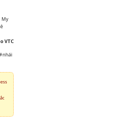
e My
Lê
o VTC
 #nhái
ress
hắc