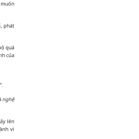
g muốn
, phát
 bộ quá
ảnh của
”.
và nghệ
ấy lên
ành vi