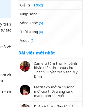
Giải trí
(1.952)
Nhịp sống
(8)
Sống khỏe
(5)
ý trên
 từ tác
Thời trang
(6)
Video
(6)
 mò về
Bài viết mới nhất
Camera tóm trọn khoảnh
khắc chân thực của Chu
Thanh Huyền trên sân Mỹ
Nam và
Đình
).
Metiseko mở ra chương
mới của thời trang xa xỉ
trẻ có
mang bản sắc Việt
Doãn Hải My đeo túi hàng