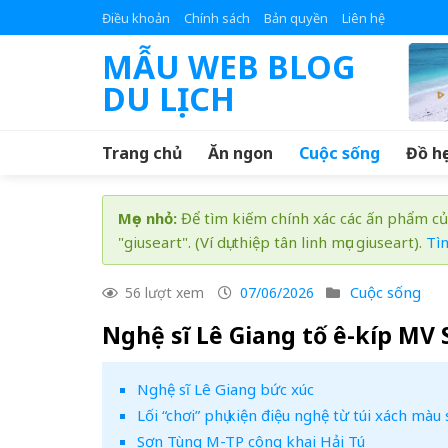
Skip
Điều khoản
Chính sách
Bản quyền
Liên hệ
to
MẪU WEB BLOG
content
DU LỊCH
Trang chủ
Ăn ngon
Cuộc sống
Đồ họ
Mẹo nhỏ:
Để tìm kiếm chính xác các ấn phẩm củ
"giuseart". (Ví dụ: thiệp tân linh mục giuseart).
Tì
Cuộc sống
56 lượt xem
07/06/2026
Nghệ sĩ Lê Giang tố ê-kíp MV 
Nghệ sĩ Lê Giang bức xúc
Lối “chơi” phụ kiện điệu nghệ từ túi xách m
Sơn Tùng M-TP công khai Hải Tú