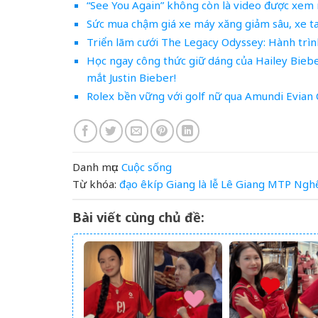
“See You Again” không còn là video được xem
Sức mua chậm giá xe máy xăng giảm sâu, xe t
Triển lãm cưới The Legacy Odyssey: Hành trìn
Học ngay công thức giữ dáng của Hailey Bieb
mắt Justin Bieber!
Rolex bền vững với golf nữ qua Amundi Evian
Danh mục:
Cuộc sống
Từ khóa:
đạo
êkíp
Giang
là
lễ
Lê Giang
MTP
Ngh
Bài viết cùng chủ đề: