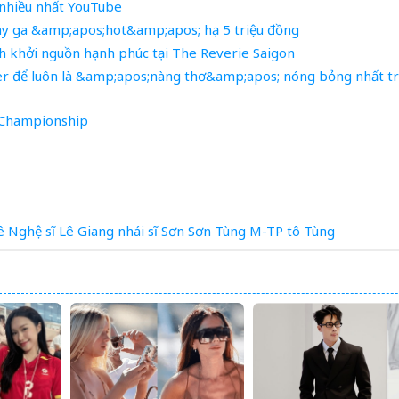
 nhiều nhất YouTube
ay ga &amp;apos;hot&amp;apos; hạ 5 triệu đồng
h khởi nguồn hạnh phúc tại The Reverie Saigon
er để luôn là &amp;apos;nàng thơ&amp;apos; nóng bỏng nhất t
 Championship
ê
Nghệ sĩ Lê Giang
nhái
sĩ
Sơn
Sơn Tùng M-TP
tô
Tùng