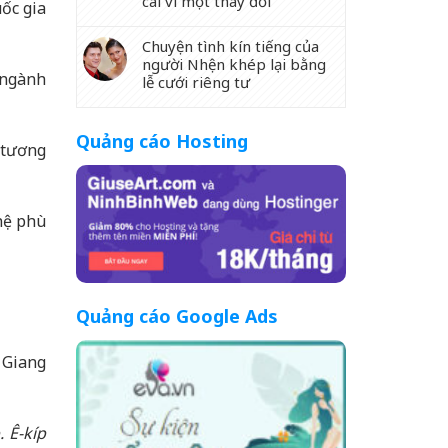
cãi vì một thay đổi
ốc gia
Chuyện tình kín tiếng của
người Nhện khép lại bằng
n ngành
lễ cưới riêng tư
Quảng cáo Hosting
 tương
hệ phù
Quảng cáo Google Ads
ê Giang
 Ê-kíp