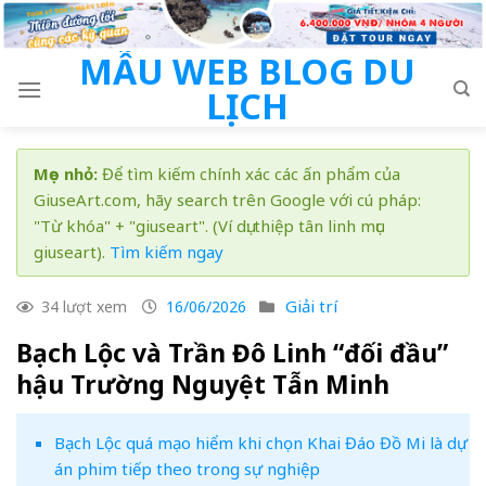
Skip
to
MẪU WEB BLOG DU
content
LỊCH
Mẹo nhỏ:
Để tìm kiếm chính xác các ấn phẩm của
GiuseArt.com, hãy search trên Google với cú pháp:
"Từ khóa" + "giuseart". (Ví dụ: thiệp tân linh mục
giuseart).
Tìm kiếm ngay
Giải trí
34 lượt xem
16/06/2026
Bạch Lộc và Trần Đô Linh “đối đầu”
hậu Trường Nguyệt Tẫn Minh
Bạch Lộc quá mạo hiểm khi chọn Khai Đáo Đồ Mi là dự
án phim tiếp theo trong sự nghiệp