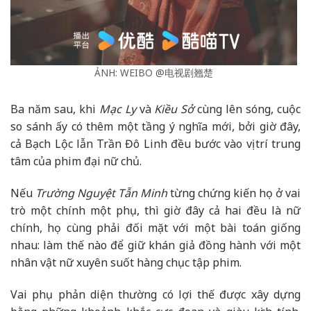
ẢNH: WEIBO @电视剧翘楚
Ba năm sau, khi
Mạc Ly
và
Kiều Sở
cùng lên sóng, cuộc
so sánh ấy có thêm một tầng ý nghĩa mới, bởi giờ đây,
cả Bạch Lộc lẫn Trần Đô Linh đều bước vào vị trí trung
tâm của phim đại nữ chủ.
Nếu
Trường Nguyệt Tẫn Minh
từng chứng kiến họ ở vai
trò một chính một phụ, thì giờ đây cả hai đều là nữ
chính, họ cùng phải đối mặt với một bài toán giống
nhau: làm thế nào để giữ khán giả đồng hành với một
nhân vật nữ xuyên suốt hàng chục tập phim.
Vai phụ phản diện thường có lợi thế được xây dựng