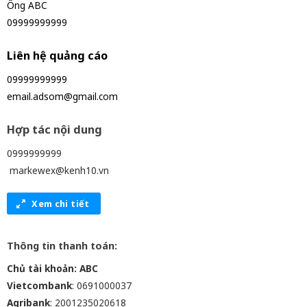
Ông ABC
09999999999
Liên hệ quảng cáo
09999999999
email.adsom@gmail.com
Hợp tác nội dung
0999999999
markewex@kenh10.vn
Xem chi tiết
Thông tin thanh toán:
Chủ tài khoản: ABC
Vietcombank
: 0691000037
Agribank
: 2001235020618