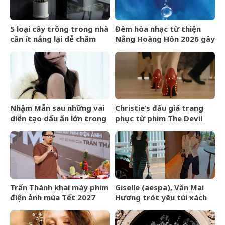
5 loại cây trồng trong nhà
Đêm hòa nhạc từ thiện
cần ít nắng lại dễ chăm
Nắng Hoàng Hôn 2026 gây
sóc
quỹ cho bệnh nhân chạy
thận nhân tạo
Nhậm Mẫn sau những vai
Christie’s đấu giá trang
diễn tạo dấu ấn lớn trong
phục từ phim The Devil
nửa đầu năm 2026
Wears Prada
Trấn Thành khai máy phim
Giselle (aespa), Văn Mai
điện ảnh mùa Tết 2027
Hương trót yêu túi xách
LOEWE Amazona 180