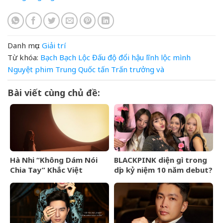
Danh mục:
Giải trí
Từ khóa:
Bạch
Bạch Lộc
Đấu
độ
đổi
hậu
lĩnh
lộc
mình
Nguyệt
phim Trung Quốc
tấn
Trấn
trưởng
và
Bài viết cùng chủ đề:
Hà Nhi “Không Dám Nói
BLACKPINK diện gì trong
Chia Tay” Khắc Việt
dịp kỷ niệm 10 năm debut?