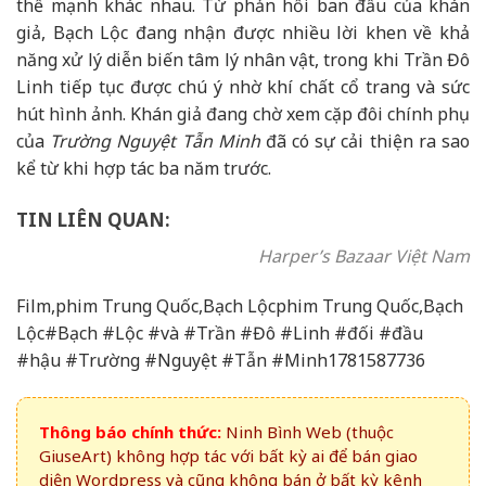
thế mạnh khác nhau. Từ phản hồi ban đầu của khán
giả, Bạch Lộc đang nhận được nhiều lời khen về khả
năng xử lý diễn biến tâm lý nhân vật, trong khi Trần Đô
Linh tiếp tục được chú ý nhờ khí chất cổ trang và sức
hút hình ảnh. Khán giả đang chờ xem cặp đôi chính phụ
của
Trường Nguyệt Tẫn Minh
đã có sự cải thiện ra sao
kể từ khi hợp tác ba năm trước.
TIN LIÊN QUAN:
Harper’s Bazaar Việt Nam
Film,phim Trung Quốc,Bạch Lộcphim Trung Quốc,Bạch
Lộc#Bạch #Lộc #và #Trần #Đô #Linh #đối #đầu
#hậu #Trường #Nguyệt #Tẫn #Minh1781587736
Thông báo chính thức:
Ninh Bình Web (thuộc
GiuseArt) không hợp tác với bất kỳ ai để bán giao
diện Wordpress và cũng không bán ở bất kỳ kênh