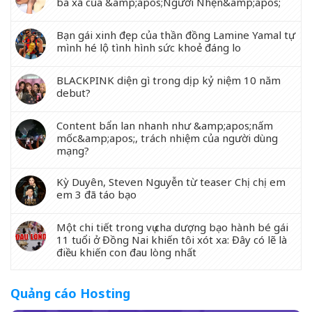
bà xã của &amp;apos;Người Nhện&amp;apos;
Bạn gái xinh đẹp của thần đồng Lamine Yamal tự
mình hé lộ tình hình sức khoẻ đáng lo
BLACKPINK diện gì trong dịp kỷ niệm 10 năm
debut?
Content bẩn lan nhanh như &amp;apos;nấm
mốc&amp;apos;, trách nhiệm của người dùng
mạng?
Kỳ Duyên, Steven Nguyễn từ teaser Chị chị em
em 3 đã táo bạo
Một chi tiết trong vụ cha dượng bạo hành bé gái
11 tuổi ở Đồng Nai khiến tôi xót xa: Đây có lẽ là
điều khiến con đau lòng nhất
Quảng cáo Hosting