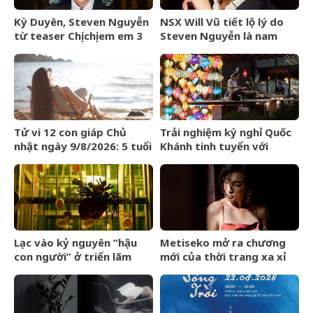
Kỳ Duyên, Steven Nguyễn
NSX Will Vũ tiết lộ lý do
từ teaser Chị chị em em 3
Steven Nguyễn là nam
đã táo bạo
chính đầu tiên trong vũ
trụ “Chị chị em em”
Tử vi 12 con giáp Chủ
Trải nghiệm kỳ nghỉ Quốc
nhật ngày 9/8/2026: 5 tuổi
Khánh tinh tuyển với
yên vui cuối tuần
Regent Phú Quốc
Lạc vào kỷ nguyên “hậu
Metiseko mở ra chương
con người” ở triển lãm
mới của thời trang xa xỉ
Olit Olit Che Cha Chà Uytt
mang bản sắc Việt
Chit Chítt