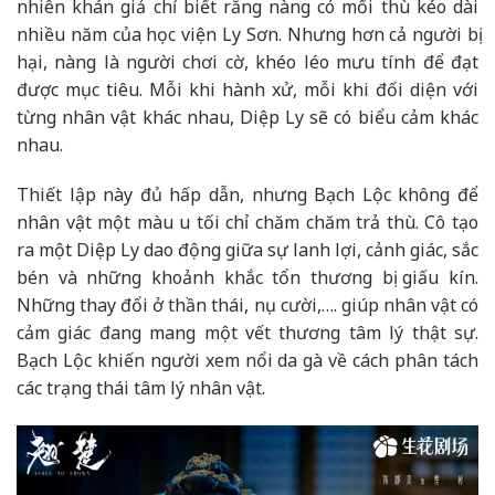
nhiên khán giả chỉ biết rằng nàng có mối thù kéo dài
nhiều năm của học viện Ly Sơn. Nhưng hơn cả người bị
hại, nàng là người chơi cờ, khéo léo mưu tính để đạt
được mục tiêu. Mỗi khi hành xử, mỗi khi đối diện với
từng nhân vật khác nhau, Diệp Ly sẽ có biểu cảm khác
nhau.
Thiết lập này đủ hấp dẫn, nhưng Bạch Lộc không để
nhân vật một màu u tối chỉ chăm chăm trả thù. Cô tạo
ra một Diệp Ly dao động giữa sự lanh lợi, cảnh giác, sắc
bén và những khoảnh khắc tổn thương bị giấu kín.
Những thay đổi ở thần thái, nụ cười,…. giúp nhân vật có
cảm giác đang mang một vết thương tâm lý thật sự.
Bạch Lộc khiến người xem nổi da gà về cách phân tách
các trạng thái tâm lý nhân vật.