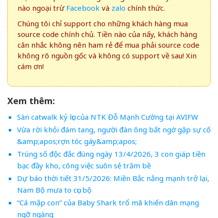
nào ngoại trừ
Facebook
và
zalo
chính thức.
Chúng tôi chỉ support cho những khách hàng mua
source code chính chủ. Tiền nào của nấy, khách hàng
cân nhắc không nên ham rẻ để mua phải source code
không rõ nguồn gốc và không có support về sau! Xin
cám ơn!
Xem thêm:
Sàn catwalk kỷ lục của NTK Đỗ Mạnh Cường tại AVIFW
Vừa rời khỏi đám tang, người đàn ông bất ngờ gặp sự cố
&amp;apos;rợn tóc gáy&amp;apos;
Trúng số độc đắc đúng ngày 13/4/2026, 3 con giáp tiền
bạc đầy kho, công việc suôn sẻ trăm bề
Dự báo thời tiết 31/5/2026: Miền Bắc nắng mạnh trở lại,
Nam Bộ mưa to cục bộ
“Cá mập con” của Baby Shark trổ mã khiến dân mạng
ngỡ ngàng