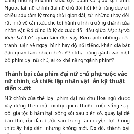
bằng những khoảnh khắc cực đoan và giàu kịch tính.
Ngược lại, nữ chính đại nữ chủ đòi hỏi khả năng duy trì
chiều sâu tâm lý trong thời gian dài, từ những thay đổi
rất nhỏ về cảm xúc cho tới hành trình trưởng thành của
nhân vật. Đó cũng là lý do cuộc đối đầu giữa
Mạc Ly
và
Kiều Sở
được quan tâm đến vậy. Bên cạnh những cuộc
tranh luận về ngoại hình hay độ nổi tiếng, khán giả bắt
đầu quan tâm nhiều hơn đến khả năng gánh vác một
bộ phim đại nữ chủ, ai có khả năng “gánh phim”?
Thành bại của phim đại nữ chủ phụ thuộc vào
nữ chính, cả thiết lập nhân vật lẫn kỹ thuật
diễn xuất
Nữ chính của thể loại phim đại nữ chủ Hoa ngữ được
xây dựng theo một môtíp quen thuộc: cuộc sống sụp
đổ, gia tộc bị hãm hại, sống sót sau biến cố, quay lại để
báo thù, rồi dần bước vào trung tâm quyền lực. Công
thức ấy hấp dẫn, nhưng không mới. Do đó, thành bại