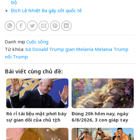
bộ
Địch Lệ Nhiệt Ba gây sốt quốc tế
Danh mục:
Cuộc sống
Từ khóa:
bà
Donald Trump
gian
Melania
Melania Trump
nối
Trump
Bài viết cùng chủ đề:
Rò rỉ tài liệu mật phơi bày
Đúng 20h hôm nay, ngày
sự gian dối của chủ tịch
6/8/2026, 3 con giáp tay
FIFA và dự án ngầm Super
trái gom BẠC, tay phải hốt
League
VÀNG, phú quý ngập nhà