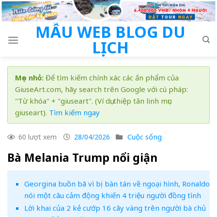
Skip
to
MẪU WEB BLOG DU
content
LỊCH
Mẹo nhỏ:
Để tìm kiếm chính xác các ấn phẩm của
GiuseArt.com, hãy search trên Google với cú pháp:
"Từ khóa" + "giuseart". (Ví dụ: thiệp tân linh mục
giuseart).
Tìm kiếm ngay
Cuộc sống
60 lượt xem
28/04/2026
Bà Melania Trump nổi giận
Georgina buồn bã vì bị bàn tán về ngoại hình, Ronaldo
nói một câu cảm động khiến 4 triệu người đồng tình
Lời khai của 2 kẻ cướp 16 cây vàng trên người bà chủ