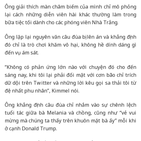
Ông giải thích màn châm biếm của mình chỉ mô phỏng
lại cách những diễn viên hài khác thường làm trong
bữa tiệc tối dành cho các phóng viên Nhà Trắng.
Ông lặp lại nguyên văn câu đùa bị lên án và khẳng định
đó chỉ là trò chơi khăm vô hại, không hề dính dáng gì
đến vụ ám sát.
“Không có phản ứng lớn nào với chuyện đó cho đến
sáng nay, khi tôi lại phải đối mặt với cơn bão chỉ trích
dữ dội trên Twitter và những lời kêu gọi sa thải tôi từ
đệ nhất phu nhân”, Kimmel nói.
Ông khẳng định câu đùa chỉ nhắm vào sự chênh lệch
tuổi tác giữa bà Melania và chồng, cũng như “vẻ vui
mừng mà chúng ta thấy trên khuôn mặt bà ấy” mỗi khi
ở cạnh Donald Trump.