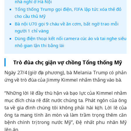
nhà nghỉ ở Hà Nội
Tổng thống Trump gọi điện, FIFA lập tức xóa thẻ đỏ
cho cầu thủ Mỹ
Bà nội U70 gọi 9 cháu về ăn cơm, bất ngờ trao mỗi
người 1 chỉ vàng
Dùng điện thoại kết nối camera cúc áo và tai nghe siêu
nhỏ gian lận thi bằng lái
Trò đùa chọc giận vợ chồng Tổng thống Mỹ
Ngày 27/4 (giờ địa phương), bà Melania Trump có phản
ứng về trò đùa của Jimmy Kimmel nhắm thẳng vào bà.
“Những lời lẽ đầy thù hận và bạo lực của Kimmel nhằm
mục đích chia rẽ đất nước chúng ta. Phát ngôn của ông
ta về gia đình chúng tôi không phải hài kịch. Lời lẽ của
ông ta mang tính ăn mòn và làm trầm trọng thêm căn
bệnh chính trị trong nước Mỹ”, Đệ nhất phu nhân Mỹ
lên án.