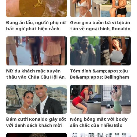
Đang ăn lẩu, người phụ nữ
Georgina buồn bã vì bị bàn
bất ngờ phát hiện cảnh
tán về ngoại hình, Ronaldo
tượng &amp;apos;nổi da
nói một câu cảm động
gà&amp;apos; trong nồi
khiến 4 triệu người đồng
tình
Nữ du khách mặc xuyên
Tóm dính &amp;apos;cậu
thấu vào Chùa Cầu Hội An,
Be&amp;apos; Bellingham
hướng dẫn viên có hành
hớn hở đi công viên cùng
động gây chú ý
bạn gái người mẫu sexy,
cười tươi giữa dàn vệ sĩ
hộ tống
Đám cưới Ronaldo gây sốt
Nóng bỏng mắt với body
với danh sách khách mời
săn chắc của Thiều Bảo
rò rỉ, không có tên Messi
Trâm khi diện đồ bó sát