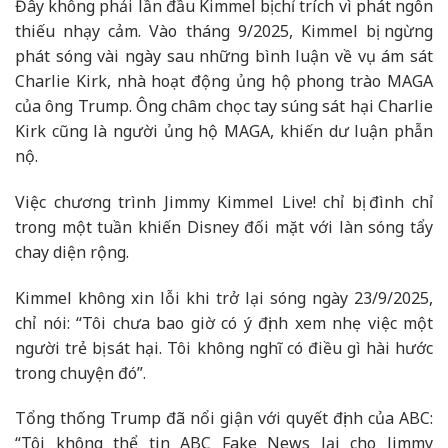
Đây không phải lần đầu Kimmel bị chỉ trích vì phát ngôn
thiếu nhạy cảm. Vào tháng 9/2025, Kimmel bị ngừng
phát sóng vài ngày sau những bình luận về vụ ám sát
Charlie Kirk, nhà hoạt động ủng hộ phong trào MAGA
của ông Trump. Ông châm chọc tay súng sát hại Charlie
Kirk cũng là người ủng hộ MAGA, khiến dư luận phẫn
nộ.
Việc chương trình Jimmy Kimmel Live! chỉ bị đình chỉ
trong một tuần khiến Disney đối mặt với làn sóng tẩy
chay diện rộng.
Kimmel không xin lỗi khi trở lại sóng ngày 23/9/2025,
chỉ nói: “Tôi chưa bao giờ có ý định xem nhẹ việc một
người trẻ bị sát hại. Tôi không nghĩ có điều gì hài hước
trong chuyện đó”.
Tổng thống Trump đã nổi giận với quyết định của ABC:
“Tôi không thể tin ABC Fake News lại cho Jimmy