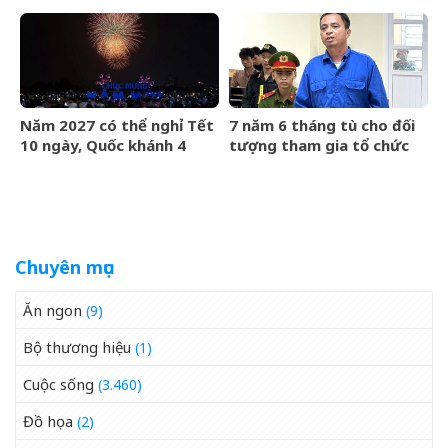
biệt thự 120 tỷ trong nốt
đối thủ giữa tin sắp giải
nhạc
nghệ
Năm 2027 có thể nghỉ Tết
7 năm 6 tháng tù cho đối
10 ngày, Quốc khánh 4
tượng tham gia tổ chức
ngày?
phản động núp bóng tôn
giáo
Chuyên mục
Ăn ngon
(9)
Bộ thương hiệu
(1)
Cuộc sống
(3.460)
Đồ họa
(2)