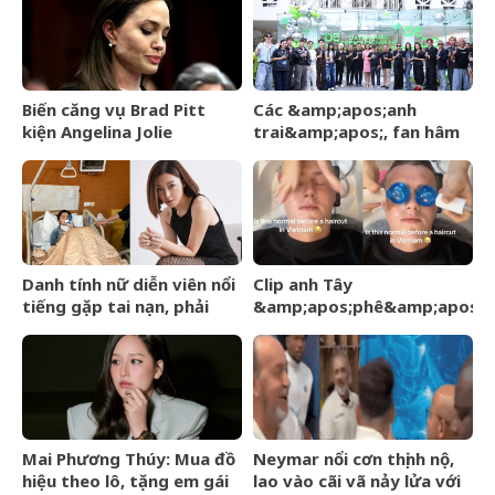
tại phòng tập
Biến căng vụ Brad Pitt
Các &amp;apos;anh
kiện Angelina Jolie
trai&amp;apos;, fan hâm
mộ có mặt ủng hộ ngày
DatVietVAC IPO
Danh tính nữ diễn viên nổi
Clip anh Tây
tiếng gặp tai nạn, phải
&amp;apos;phê&amp;apos;
khâu 50 mũi
và ngơ ngác khi gội đầu
massage ở Việt Nam hút
24 triệu view
Mai Phương Thúy: Mua đồ
Neymar nổi cơn thịnh nộ,
hiệu theo lô, tặng em gái
lao vào cãi vã nảy lửa với