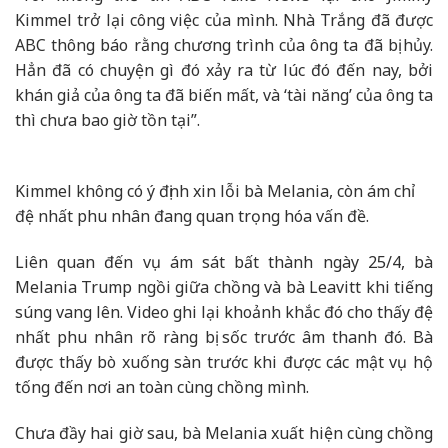
Kimmel trở lại công việc của mình. Nhà Trắng đã được
ABC thông báo rằng chương trình của ông ta đã bị hủy.
Hẳn đã có chuyện gì đó xảy ra từ lúc đó đến nay, bởi
khán giả của ông ta đã biến mất, và ‘tài năng’ của ông ta
thì chưa bao giờ tồn tại”.
Kimmel không có ý định xin lỗi bà Melania, còn ám chỉ
đệ nhất phu nhân đang quan trọng hóa vấn đề.
Liên quan đến vụ ám sát bất thành ngày 25/4, bà
Melania Trump ngồi giữa chồng và bà Leavitt khi tiếng
súng vang lên. Video ghi lại khoảnh khắc đó cho thấy đệ
nhất phu nhân rõ ràng bị sốc trước âm thanh đó. Bà
được thấy bò xuống sàn trước khi được các mật vụ hộ
tống đến nơi an toàn cùng chồng mình.
Chưa đầy hai giờ sau, bà Melania xuất hiện cùng chồng