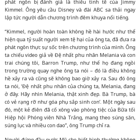
phát ngôn bị đánh giá là thiếu tinh tế của Jimmy
Kimmel. Ông yêu cầu Disney và đài ABC sa thải ngay
lập tức người dẫn chương trình đêm khuya nổi tiếng.
“Kimmel, người hoàn toàn không hề hài hước như thể
hiện qua tỷ suất người xem tệ hại của ông ta, đã đưa ra
phát ngôn thực sự sốc trên chương trình của mình. Ông
ta chiếu video giả về Đệ nhất phu nhân Melania và con
trai chúng tôi, Barron Trump, như thể họ đang ngồi
trong trường quay nghe ông ta nói – đó là điều không
hề xảy ra và cũng sẽ không bao giờ xảy ra. Sau đó ông
ta nói, ‘Đệ nhất phu nhân của chúng ta, Melania, đang
ở đây. Hãy nhìn Melania, thật xinh đẹp. Bà Trump, bà
có vẻ rạng rỡ như góa phụ sắp sinh con’. Một ngày sau
đó, một kẻ điên đã cố xông vào phòng tiệc của Bữa tối
Hiệp hội Phóng viên Nhà Trắng, mang theo súng săn,
súng lục và nhiều con dao”, ông Trump chỉ ra.
Người đứng đầu nước Mỹ cho biết bình thường không