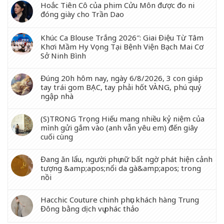
Hoắc Tiên Cô của phim Cửu Môn được đo ni
đóng giày cho Trần Dao
Khúc Ca Blouse Trắng 2026″: Giai Điệu Từ Tâm
Khơi Mầm Hy Vọng Tại Bệnh Viện Bạch Mai Cơ
Sở Ninh Bình
Đúng 20h hôm nay, ngày 6/8/2026, 3 con giáp
tay trái gom BẠC, tay phải hốt VÀNG, phú quý
ngập nhà
(S)TRONG Trọng Hiếu mang nhiều kỷ niệm của
mình gửi gắm vào (anh vẫn yêu em) đến giây
cuối cùng
Đang ăn lẩu, người phụ nữ bất ngờ phát hiện cảnh
tượng &amp;apos;nổi da gà&amp;apos; trong
nồi
Hacchic Couture chinh phục khách hàng Trung
Đông bằng dịch vụ phác thảo