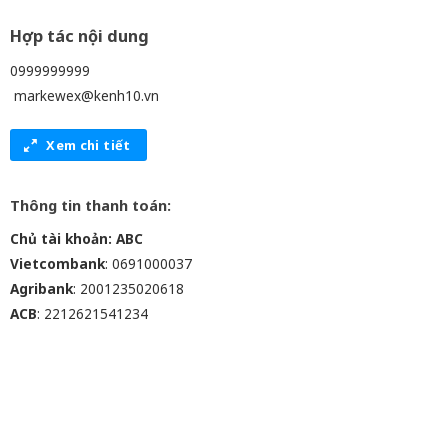
Hợp tác nội dung
0999999999
markewex@kenh10.vn
Xem chi tiết
Thông tin thanh toán:
Chủ tài khoản: ABC
Vietcombank
: 0691000037
Agribank
: 2001235020618
ACB
: 2212621541234