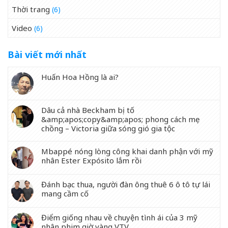
Thời trang
(6)
Video
(6)
Bài viết mới nhất
Huấn Hoa Hồng là ai?
Dâu cả nhà Beckham bị tố
&amp;apos;copy&amp;apos; phong cách mẹ
chồng – Victoria giữa sóng gió gia tộc
Mbappé nóng lòng công khai danh phận với mỹ
nhân Ester Expósito lắm rồi
Đánh bạc thua, người đàn ông thuê 6 ô tô tự lái
mang cầm cố
Điểm giống nhau về chuyện tình ái của 3 mỹ
nhân phim giờ vàng VTV