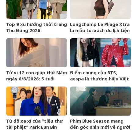
Top 9 xu hướng thời trang
Longchamp Le Pliage Xtra
Thu Đông 2026
là mẫu túi xách du lịch tiện
lợi bất ngờ
Tử vi 12 con giáp thứ Năm
Điểm chung của BTS,
ngày 6/8/2026: 5 tuổi
aespa là thương hiệu Việt
chiến thắng trì hoãn
Maison de Cozy
Tủ đồ xa xỉ của “tiểu thư
Phim Blue Season mang
tài phiệt” Park Eun Bin
đến góc nhìn mới về người
trong Spooky in Love xa
Việt cho làng điện ảnh