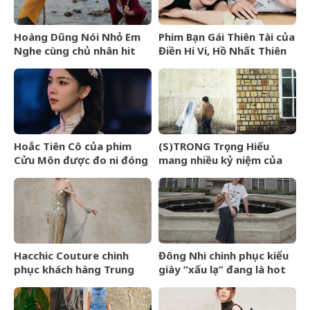
Hoàng Dũng Nói Nhỏ Em
Phim Bạn Gái Thiên Tài của
Nghe cùng chủ nhân hit
Điền Hi Vi, Hồ Nhất Thiên
Van Gogh Dept
nhận review tiêu cực vì
kịch bản phi lý
Hoắc Tiên Cô của phim
(S)TRONG Trọng Hiếu
Cửu Môn được đo ni đóng
mang nhiều kỷ niệm của
giày cho Trần Dao
mình gửi gắm vào (anh
vẫn yêu em) đến giây cuối
cùng
Hacchic Couture chinh
Đông Nhi chinh phục kiểu
phục khách hàng Trung
giày “xấu lạ” đang là hot
Đông bằng dịch vụ phác
trend ở Hollywood
thảo