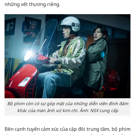
những vết thương riêng.
Bộ phim còn có sự góp mặt của những diễn viên đình đám
khác của màn ảnh xứ kim chi. Ảnh: NSX cung cấp
Bên cạnh tuyến cảm xúc của cặp đôi trung tâm, bộ phim