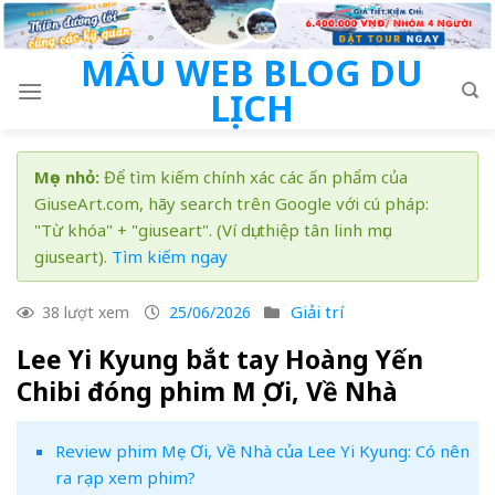
Skip
to
MẪU WEB BLOG DU
content
LỊCH
Mẹo nhỏ:
Để tìm kiếm chính xác các ấn phẩm của
GiuseArt.com, hãy search trên Google với cú pháp:
"Từ khóa" + "giuseart". (Ví dụ: thiệp tân linh mục
giuseart).
Tìm kiếm ngay
Giải trí
38 lượt xem
25/06/2026
Lee Yi Kyung bắt tay Hoàng Yến
Chibi đóng phim Mẹ Ơi, Về Nhà
Review phim Mẹ Ơi, Về Nhà của Lee Yi Kyung: Có nên
ra rạp xem phim?