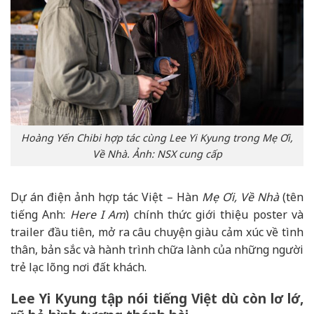
Hoàng Yến Chibi hợp tác cùng Lee Yi Kyung trong Mẹ Ơi,
Về Nhà. Ảnh: NSX cung cấp
Dự án điện ảnh hợp tác Việt – Hàn
Mẹ Ơi, Về Nhà
(tên
tiếng Anh:
Here I Am
) chính thức giới thiệu poster và
trailer đầu tiên, mở ra câu chuyện giàu cảm xúc về tình
thân, bản sắc và hành trình chữa lành của những người
trẻ lạc lõng nơi đất khách.
Lee Yi Kyung tập nói tiếng Việt dù còn lơ lớ,