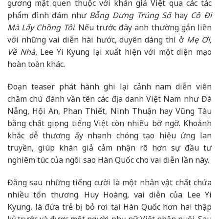
gương mặt quen thuộc với khán giả Việt qua các tác
phẩm đình đám như
Bỗng Dưng Trúng Số
hay
Cô Đi
Mà Lấy Chồng Tôi
. Nếu trước đây anh thường gắn liền
với những vai diễn hài hước, duyên dáng thì ở
Mẹ Ơi,
Về Nhà
, Lee Yi Kyung lại xuất hiện với một diện mạo
hoàn toàn khác.
Đoạn teaser phát hành ghi lại cảnh nam diễn viên
chăm chú đánh vần tên các địa danh Việt Nam như Đà
Nẵng, Hội An, Phan Thiết, Ninh Thuận hay Vũng Tàu
bằng chất giọng tiếng Việt còn nhiều bỡ ngỡ. Khoảnh
khắc dễ thương ấy nhanh chóng tạo hiệu ứng lan
truyền, giúp khán giả cảm nhận rõ hơn sự đầu tư
nghiêm túc của ngôi sao Hàn Quốc cho vai diễn lần này.
Đằng sau những tiếng cười là một nhân vật chất chứa
nhiều tổn thương. Huy Hoàng, vai diễn của Lee Yi
Kyung, là đứa trẻ bị bỏ rơi tại Hàn Quốc hơn hai thập
kỷ trước và được một người phụ nữ Việt nhận nuôi. Sau