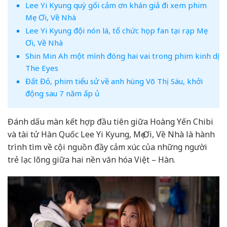
Lee Yi Kyung quỳ gối cảm ơn khán giả đi xem phim
Mẹ Ơi, Về Nhà
Lee Yi Kyung đội nón lá, tổ chức họp fan tại rạp Mẹ
Ơi, Về Nhà
Shin Min Ah một mình đóng hai vai trong phim kinh dị
The Eyes
Đất Đỏ, phim tiểu sử về anh hùng Võ Thị Sáu, khởi
động sau 7 năm ấp ủ
Đánh dấu màn kết hợp đầu tiên giữa Hoàng Yến Chibi
và tài tử Hàn Quốc Lee Yi Kyung, Mẹ Ơi, Về Nhà là hành
trình tìm về cội nguồn đầy cảm xúc của những người
trẻ lạc lõng giữa hai nền văn hóa Việt – Hàn.