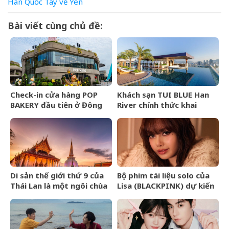
Hàn Quốc
Tây
về
Yên
Bài viết cùng chủ đề:
Check-in cửa hàng POP
Khách sạn TUI BLUE Han
BAKERY đầu tiên ở Đông
River chính thức khai
Nam Á của POP MART
trương tại Đà Nẵng
Di sản thế giới thứ 9 của
Bộ phim tài liệu solo của
Thái Lan là một ngôi chùa
Lisa (BLACKPINK) dự kiến
cổ hơn 800 năm
ra mắt tại Liên hoan phim
TIFF 2026