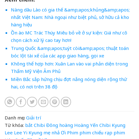
Nàng dâu Lào có gia thế &amp;apos;khủng&amp;apos;
nhất Việt Nam: Nhà ngoại như biệt phủ, sở hữu cả kho
hàng hiệu
Ồn ào MC Trác Thúy Miêu bỏ về ở sự kiện: Giá như cô
chọn cách xử lý cao tay hơn!
Trung Quốc &amp;apos;tuýt còi&amp;apos; thuật toán
bóc lột tài xế của các app giao hàng, gọi xe
Không thể hợp hơn: Xuân Lan vào vai phản diện trong
Thẩm Mỹ Viện Âm Phủ
Miền Bắc sắp hứng chịu đợt nắng nóng diện rộng thứ
hai, có nơi trên 38 độ
Danh mục:
Giải trí
Từ khóa:
bắt
Chibi
Đông
hoàng
Hoàng Yến Chibi
Kyung
Lee
Lee Yi Kyung
mẹ
nhả
Ơi
Phim
phim chiếu rạp
phim