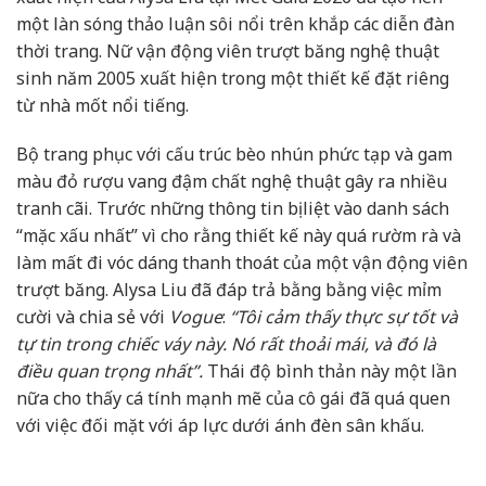
một làn sóng thảo luận sôi nổi trên khắp các diễn đàn
thời trang. Nữ vận động viên trượt băng nghệ thuật
sinh năm 2005 xuất hiện trong một thiết kế đặt riêng
từ nhà mốt nổi tiếng.
Bộ trang phục với cấu trúc bèo nhún phức tạp và gam
màu đỏ rượu vang đậm chất nghệ thuật gây ra nhiều
tranh cãi. Trước những thông tin bị liệt vào danh sách
“mặc xấu nhất” vì cho rằng thiết kế này quá rườm rà và
làm mất đi vóc dáng thanh thoát của một vận động viên
trượt băng. Alysa Liu đã đáp trả bằng bằng việc mỉm
cười và chia sẻ với
Vogue
:
“Tôi cảm thấy thực sự tốt và
tự tin trong chiếc váy này. Nó rất thoải mái, và đó là
điều quan trọng nhất”.
Thái độ bình thản này một lần
nữa cho thấy cá tính mạnh mẽ của cô gái đã quá quen
với việc đối mặt với áp lực dưới ánh đèn sân khấu.