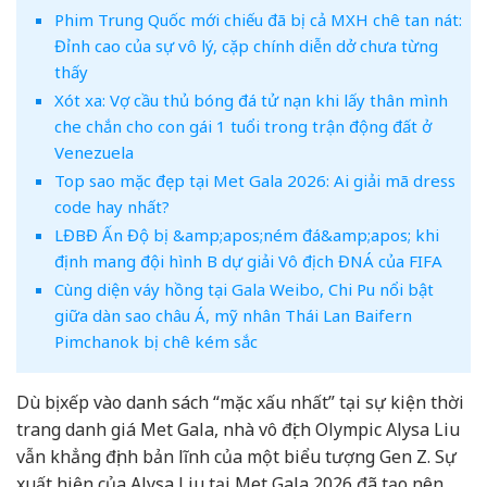
Phim Trung Quốc mới chiếu đã bị cả MXH chê tan nát:
Đỉnh cao của sự vô lý, cặp chính diễn dở chưa từng
thấy
Xót xa: Vợ cầu thủ bóng đá tử nạn khi lấy thân mình
che chắn cho con gái 1 tuổi trong trận động đất ở
Venezuela
Top sao mặc đẹp tại Met Gala 2026: Ai giải mã dress
code hay nhất?
LĐBĐ Ấn Độ bị &amp;apos;ném đá&amp;apos; khi
định mang đội hình B dự giải Vô địch ĐNÁ của FIFA
Cùng diện váy hồng tại Gala Weibo, Chi Pu nổi bật
giữa dàn sao châu Á, mỹ nhân Thái Lan Baifern
Pimchanok bị chê kém sắc
Dù bị xếp vào danh sách “mặc xấu nhất” tại sự kiện thời
trang danh giá Met Gala, nhà vô địch Olympic Alysa Liu
vẫn khẳng định bản lĩnh của một biểu tượng Gen Z. Sự
xuất hiện của Alysa Liu tại Met Gala 2026 đã tạo nên