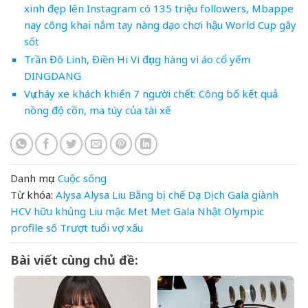
xinh đẹp lên Instagram có 135 triệu followers, Mbappe
nay công khai nắm tay nàng dạo chơi hậu World Cup gây
sốt
Trần Đô Linh, Điền Hi Vi đụng hàng vì áo cổ yếm
DINGDANG
Vụ cháy xe khách khiến 7 người chết: Công bố kết quả
nồng độ cồn, ma túy của tài xế
Danh mục:
Cuộc sống
Từ khóa:
Alysa
Alysa Liu
Bằng
bị
chế
Dạ
Dịch
Gala
giành
HCV
hữu
khủng
Liu
mặc
Met
Met Gala
Nhật
Olympic
profile
số
Trượt
tuổi
vợ
xấu
Bài viết cùng chủ đề: