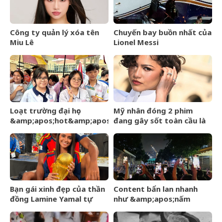
Công ty quản lý xóa tên
Chuyến bay buồn nhất của
Miu Lê
Lionel Messi
Loạt trường đại học
Mỹ nhân đóng 2 phim
&amp;apos;hot&amp;apos;
đang gây sốt toàn cầu là
công bố điểm chuẩn hôm
bà xã của
nay, thí sinh hồi hộp chờ
&amp;apos;Người
kết quả
Nhện&amp;apos;
Bạn gái xinh đẹp của thần
Content bẩn lan nhanh
đồng Lamine Yamal tự
như &amp;apos;nấm
mình hé lộ tình hình sức
mốc&amp;apos;, trách
khoẻ đáng lo
nhiệm của người dùng