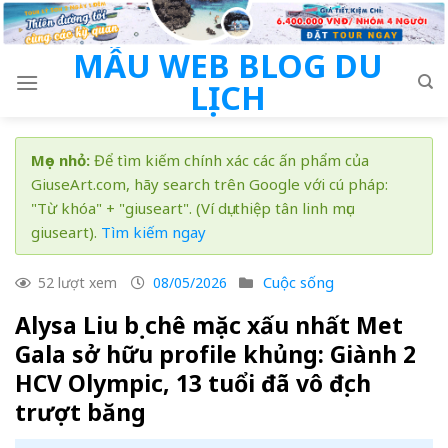
Skip
to
MẪU WEB BLOG DU
content
LỊCH
Mẹo nhỏ:
Để tìm kiếm chính xác các ấn phẩm của
GiuseArt.com, hãy search trên Google với cú pháp:
"Từ khóa" + "giuseart". (Ví dụ: thiệp tân linh mục
giuseart).
Tìm kiếm ngay
Cuộc sống
52 lượt xem
08/05/2026
Alysa Liu bị chê mặc xấu nhất Met
Gala sở hữu profile khủng: Giành 2
HCV Olympic, 13 tuổi đã vô địch
trượt băng