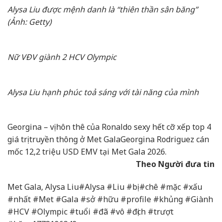
Alysa Liu được mệnh danh là “thiên thần sân băng”
(Ảnh: Getty)
Nữ VĐV giành 2 HCV Olympic
Alysa Liu hạnh phúc toả sáng với tài năng của mình
Georgina – vị hôn thê của Ronaldo sexy hết cỡ xếp top 4
giá trị truyền thông ở Met Gala
Georgina Rodriguez cán
mốc 12,2 triệu USD EMV tại Met Gala 2026.
Theo Người đưa tin
Met Gala, Alysa Liu#Alysa #Liu #bị #chê #mặc #xấu
#nhất #Met #Gala #sở #hữu #profile #khủng #Giành
#HCV #Olympic #tuổi #đã #vô #địch #trượt