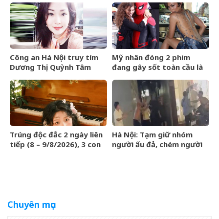
đút túi 3 tỷ mỗi tập
lộc nhiều hơn sông, chính
thức hết khổ
Công an Hà Nội truy tìm
Mỹ nhân đóng 2 phim
Dương Thị Quỳnh Tâm
đang gây sốt toàn cầu là
bà xã của
&amp;apos;Người
Nhện&amp;apos;
Trúng độc đắc 2 ngày liên
Hà Nội: Tạm giữ nhóm
tiếp (8 – 9/8/2026), 3 con
người ẩu đả, chém người
giáp &amp;apos;lĩnh hội
trên phố Huế
tài lộc&amp;apos;, tiền
bạc kéo ùn ùn vào nhà
Chuyên mục