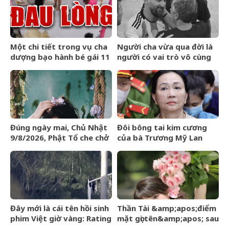
mạng?
Một chi tiết trong vụ cha
Người cha vừa qua đời là
dượng bạo hành bé gái 11
người có vai trò vô cùng
tuổi ở Đồng Nai khiến tôi
đặc biệt với sự nghiệp vĩ
xót xa: Đây có lẽ là điều
đại của Messi
khiến con đau lòng nhất
Đúng ngày mai, Chủ Nhật
Đôi bông tai kim cương
9/8/2026, Phật Tổ che chở
của bà Trương Mỹ Lan
3 con giáp
được định giá hơn 9,4 tỷ
&amp;apos;đạp trúng mỏ
đồng
vàng&amp;apos;, sự
nghiệp vượng phát
Đây mới là cái tên hồi sinh
Thần Tài &amp;apos;điểm
phim Việt giờ vàng: Rating
mặt gọi tên&amp;apos; sau
vượt mốc 50%, nhà đài
ngày 8/8/2026, 3 con giáp