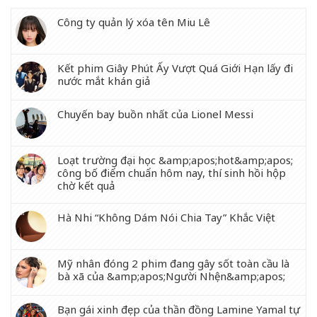
Công ty quản lý xóa tên Miu Lê
Kết phim Giây Phút Ấy Vượt Quá Giới Hạn lấy đi
nước mắt khán giả
Chuyến bay buồn nhất của Lionel Messi
Loạt trường đại học &amp;apos;hot&amp;apos;
công bố điểm chuẩn hôm nay, thí sinh hồi hộp
chờ kết quả
Hà Nhi “Không Dám Nói Chia Tay” Khắc Việt
Mỹ nhân đóng 2 phim đang gây sốt toàn cầu là
bà xã của &amp;apos;Người Nhện&amp;apos;
Bạn gái xinh đẹp của thần đồng Lamine Yamal tự