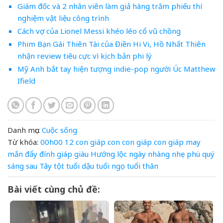
Giám đốc và 2 nhân viên làm giả hàng trăm phiếu thí
nghiệm vật liệu công trình
Cách vợ của Lionel Messi khéo léo cổ vũ chồng
Phim Bạn Gái Thiên Tài của Điền Hi Vi, Hồ Nhất Thiên
nhận review tiêu cực vì kịch bản phi lý
Mỹ Anh bắt tay hiện tượng indie-pop người Úc Matthew
Ifield
Danh mục:
Cuộc sống
Từ khóa:
00h00
12 con giáp
con
con giáp
con giáp may
mắn
đẩy
đính
giáp
giàu
Hướng
lộc
ngày
nhàng
nhẹ
phù
quý
sáng
sau
Tây
tột
tuổi dậu
tuổi ngọ
tuổi thân
Bài viết cùng chủ đề: