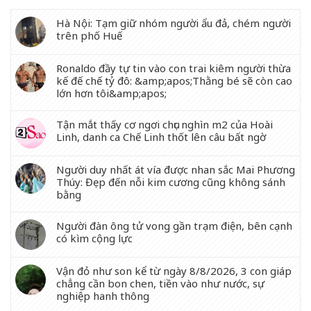
Hà Nội: Tạm giữ nhóm người ẩu đả, chém người
trên phố Huế
Ronaldo đầy tự tin vào con trai kiêm người thừa
kế đế chế tỷ đô: &amp;apos;Thằng bé sẽ còn cao
lớn hơn tôi&amp;apos;
Tận mắt thấy cơ ngơi chục nghìn m2 của Hoài
Linh, danh ca Chế Linh thốt lên câu bất ngờ
Người duy nhất át vía được nhan sắc Mai Phương
Thúy: Đẹp đến nỗi kim cương cũng không sánh
bằng
Người đàn ông tử vong gần trạm điện, bên cạnh
có kìm cộng lực
Vận đỏ như son kể từ ngày 8/8/2026, 3 con giáp
chẳng cần bon chen, tiền vào như nước, sự
nghiệp hanh thông