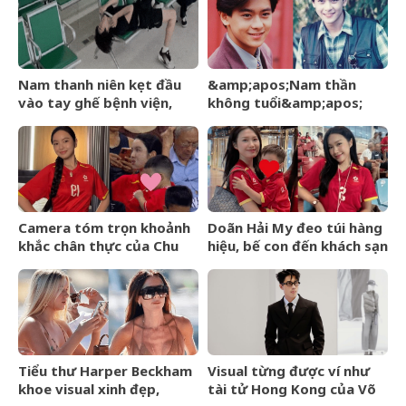
hanh thông
Nam thanh niên kẹt đầu
&amp;apos;Nam thần
vào tay ghế bệnh viện,
không tuổi&amp;apos;
người bạn đến cứu cũng
Hoa ngữ từng gặp tai nạn
rơi vào tình cảnh khó tin
nghiêm trọng giờ ra sao?
Camera tóm trọn khoảnh
Doãn Hải My đeo túi hàng
khắc chân thực của Chu
hiệu, bế con đến khách sạn
Thanh Huyền trên sân Mỹ
gặp Văn Hậu, visual cam
Đình
thường có còn xinh đẹp
như ảnh tự đăng?
Tiểu thư Harper Beckham
Visual từng được ví như
khoe visual xinh đẹp,
tài tử Hong Kong của Võ