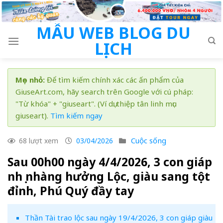
Skip
to
MẪU WEB BLOG DU
content
LỊCH
Mẹo nhỏ:
Để tìm kiếm chính xác các ấn phẩm của
GiuseArt.com, hãy search trên Google với cú pháp:
"Từ khóa" + "giuseart". (Ví dụ: thiệp tân linh mục
giuseart).
Tìm kiếm ngay
Cuộc sống
68 lượt xem
03/04/2026
Sau 00h00 ngày 4/4/2026, 3 con giáp
nhẹ nhàng hưởng Lộc, giàu sang tột
đỉnh, Phú Quý đầy tay
Thần Tài trao lộc sau ngày 19/4/2026, 3 con giáp giàu