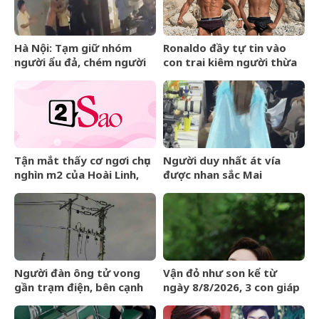
Hà Nội: Tạm giữ nhóm
Ronaldo đầy tự tin vào
người ẩu đả, chém người
con trai kiêm người thừa
trên phố Huế
kế đế chế tỷ đô:
&amp;apos;Thằng bé sẽ
còn cao lớn hơn
tôi&amp;apos;
Tận mắt thấy cơ ngơi chục
Người duy nhất át vía
nghìn m2 của Hoài Linh,
được nhan sắc Mai
danh ca Chế Linh thốt lên
Phương Thúy: Đẹp đến nỗi
câu bất ngờ
kim cương cũng không
sánh bằng
Người đàn ông tử vong
Vận đỏ như son kể từ
gần trạm điện, bên cạnh
ngày 8/8/2026, 3 con giáp
có kìm cộng lực
chẳng cần bon chen, tiền
vào như nước, sự nghiệp