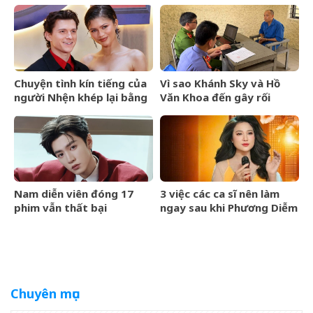
thanh xuân mơn mởn trên
Điền Gia Huy bất ngờ gây
du thuyền triệu đô, đọ sắc
tranh cãi vì một thay đổi
cùng mẹ
Chuyện tình kín tiếng của
Vì sao Khánh Sky và Hồ
người Nhện khép lại bằng
Văn Khoa đến gây rối
lễ cưới riêng tư
nhưng Vua Quạt cũng bị
khởi tố?
Nam diễn viên đóng 17
3 việc các ca sĩ nên làm
phim vẫn thất bại
ngay sau khi Phương Diễm
Huyền bị khởi tố
Chuyên mục