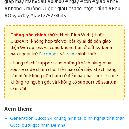
giáp may mắn#Sau #00h00 #ngày #con #giáp #nhẹ
#nhàng #hưởng #Lộc #giàu #sang #tột #đỉnh #Phú
#Quý #đầy #tay1775234045
Thông báo chính thức:
Ninh Bình Web (thuộc
GiuseArt) không hợp tác với bất kỳ ai để bán giao
diện Wordpress và cũng không bán ở bất kỳ kênh
nào ngoại trừ
Facebook
và
zalo
chính thức.
Chúng tôi chỉ support cho những khách hàng mua
source code chính chủ. Tiền nào của nấy, khách hàng
cân nhắc không nên ham rẻ để mua phải source code
không rõ nguồn gốc và không có support về sau! Xin
cám ơn!
Xem thêm:
Generation Gucci: 84 khung hình tái định nghĩa tinh thần
Gucci dưới góc nhìn Demna