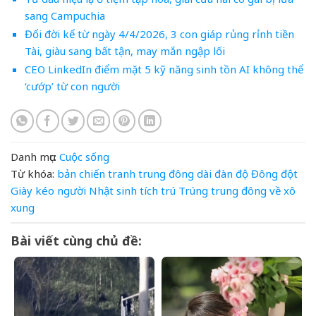
sang Campuchia
Đổi đời kể từ ngày 4/4/2026, 3 con giáp rủng rỉnh tiền
Tài, giàu sang bất tận, may mắn ngập lối
CEO LinkedIn điểm mặt 5 kỹ năng sinh tồn AI không thể
‘cướp’ từ con người
Danh mục:
Cuộc sống
Từ khóa:
bản
chiến tranh trung đông
dài
đàn
độ
Đông
đột
Giày
kéo
người
Nhật
sinh
tích
trú
Trúng
trung đông
về
xô
xung
Bài viết cùng chủ đề: