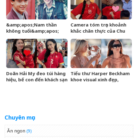
hanh thông
&amp;apos;Nam thần
Camera tóm trọn khoảnh
không tuổi&amp;apos;
khắc chân thực của Chu
Hoa ngữ từng gặp tai nạn
Thanh Huyền trên sân Mỹ
nghiêm trọng giờ ra sao?
Đình
Doãn Hải My đeo túi hàng
Tiểu thư Harper Beckham
hiệu, bế con đến khách sạn
khoe visual xinh đẹp,
gặp Văn Hậu, visual cam
thanh xuân mơn mởn trên
thường có còn xinh đẹp
du thuyền triệu đô, đọ sắc
như ảnh tự đăng?
cùng mẹ
Chuyên mục
Ăn ngon
(9)