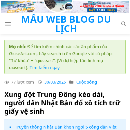
Skip
to
MẪU WEB BLOG DU
content
LỊCH
Mẹo nhỏ:
Để tìm kiếm chính xác các ấn phẩm của
GiuseArt.com, hãy search trên Google với cú pháp:
"Từ khóa" + "giuseart". (Ví dụ: thiệp tân linh mục
giuseart).
Tìm kiếm ngay
Cuộc sống
77 lượt xem
30/03/2026
Xung đột Trung Đông kéo dài,
người dân Nhật Bản đổ xô tích trữ
giấy vệ sinh
Truyền thông Nhật Bản khen ngợi 5 công dân Việt