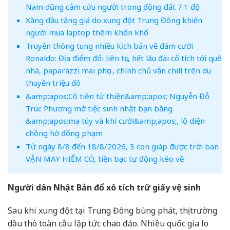
Nam dũng cảm cứu người trong động đất 7.1 độ
Xăng dầu tăng giá do xung đột Trung Đông khiến
người mua laptop thêm khốn khổ
Truyền thông tung nhiều kịch bản về đám cưới
Ronaldo: Địa điểm đổi liên tục, hết lâu đài cổ tích tới quê
nhà, paparazzi mai phục , chính chủ vẫn chill trên du
thuyền triệu đô
​​&amp;apos;Cô tiên từ thiện&amp;apos; Nguyễn Đỗ
Trúc Phương mở tiệc sinh nhật bạn bằng
&amp;apos;ma túy và khí cười&amp;apos;, lộ diện
chồng hờ đồng phạm
Từ ngày 8/8 đến 18/8/2026, 3 con giáp được trời ban
VẬN MAY HIẾM CÓ, tiền bạc tự động kéo về
Người dân Nhật Bản đổ xô tích trữ giấy vệ sinh
Sau khi xung đột tại Trung Đông bùng phát, thị trường
dầu thô toàn cầu lập tức chao đảo. Nhiều quốc gia lo