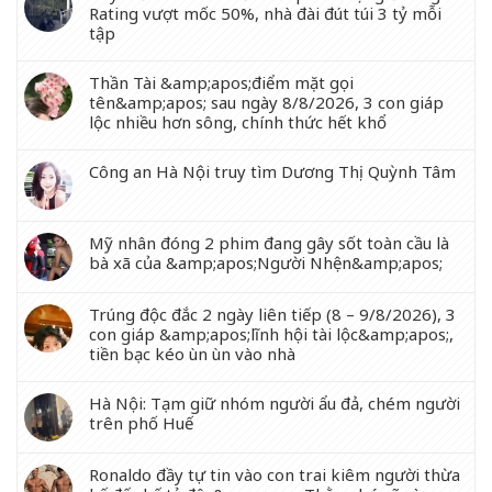
Rating vượt mốc 50%, nhà đài đút túi 3 tỷ mỗi
tập
Thần Tài &amp;apos;điểm mặt gọi
tên&amp;apos; sau ngày 8/8/2026, 3 con giáp
lộc nhiều hơn sông, chính thức hết khổ
Công an Hà Nội truy tìm Dương Thị Quỳnh Tâm
Mỹ nhân đóng 2 phim đang gây sốt toàn cầu là
bà xã của &amp;apos;Người Nhện&amp;apos;
Trúng độc đắc 2 ngày liên tiếp (8 – 9/8/2026), 3
con giáp &amp;apos;lĩnh hội tài lộc&amp;apos;,
tiền bạc kéo ùn ùn vào nhà
Hà Nội: Tạm giữ nhóm người ẩu đả, chém người
trên phố Huế
Ronaldo đầy tự tin vào con trai kiêm người thừa