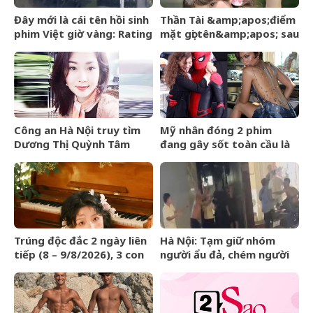
Đây mới là cái tên hồi sinh
Thần Tài &amp;apos;điểm
phim Việt giờ vàng: Rating
mặt gọi tên&amp;apos; sau
vượt mốc 50%, nhà đài
ngày 8/8/2026, 3 con giáp
đút túi 3 tỷ mỗi tập
lộc nhiều hơn sông, chính
thức hết khổ
Công an Hà Nội truy tìm
Mỹ nhân đóng 2 phim
Dương Thị Quỳnh Tâm
đang gây sốt toàn cầu là
bà xã của
&amp;apos;Người
Nhện&amp;apos;
Trúng độc đắc 2 ngày liên
Hà Nội: Tạm giữ nhóm
tiếp (8 – 9/8/2026), 3 con
người ẩu đả, chém người
giáp &amp;apos;lĩnh hội
trên phố Huế
tài lộc&amp;apos;, tiền
bạc kéo ùn ùn vào nhà