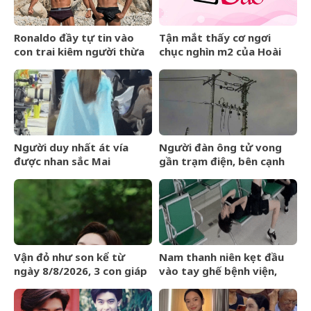
Ronaldo đầy tự tin vào
Tận mắt thấy cơ ngơi
con trai kiêm người thừa
chục nghìn m2 của Hoài
kế đế chế tỷ đô:
Linh, danh ca Chế Linh
&amp;apos;Thằng bé sẽ
thốt lên câu bất ngờ
còn cao lớn hơn
tôi&amp;apos;
Người duy nhất át vía
Người đàn ông tử vong
được nhan sắc Mai
gần trạm điện, bên cạnh
Phương Thúy: Đẹp đến nỗi
có kìm cộng lực
kim cương cũng không
sánh bằng
Vận đỏ như son kể từ
Nam thanh niên kẹt đầu
ngày 8/8/2026, 3 con giáp
vào tay ghế bệnh viện,
chẳng cần bon chen, tiền
người bạn đến cứu cũng
vào như nước, sự nghiệp
rơi vào tình cảnh khó tin