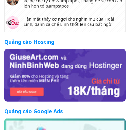
kế đế chế tỷ đô: &amp;apos;Thằng bé sẽ còn cao
lớn hơn tôi&amp;apos;
Tận mắt thấy cơ ngơi chục nghìn m2 của Hoài
Linh, danh ca Chế Linh thốt lên câu bất ngờ
Quảng cáo Hosting
Quảng cáo Google Ads