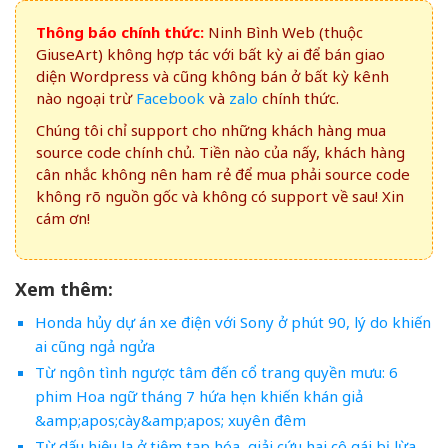
Thông báo chính thức:
Ninh Bình Web (thuộc
GiuseArt) không hợp tác với bất kỳ ai để bán giao
diện Wordpress và cũng không bán ở bất kỳ kênh
nào ngoại trừ
Facebook
và
zalo
chính thức.
Chúng tôi chỉ support cho những khách hàng mua
source code chính chủ. Tiền nào của nấy, khách hàng
cân nhắc không nên ham rẻ để mua phải source code
không rõ nguồn gốc và không có support về sau! Xin
cám ơn!
Xem thêm:
Honda hủy dự án xe điện với Sony ở phút 90, lý do khiến
ai cũng ngả ngửa
Từ ngôn tình ngược tâm đến cổ trang quyền mưu: 6
phim Hoa ngữ tháng 7 hứa hẹn khiến khán giả
&amp;apos;cày&amp;apos; xuyên đêm
Từ dấu hiệu lạ ở tiệm tạp hóa, giải cứu hai cô gái bị lừa