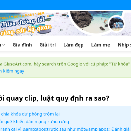
a
Gia đình
Giải trí
Làm đẹp
Làm mẹ
Nhịp 
a GiuseArt.com, hãy search trên Google với cú pháp: "Từ khóa"
m kiếm ngay
i quay clip, luật quy định ra sao?
g chìa khóa dự phòng trộm lại
rời quê khiến dân mạng rưng rưng
tranh cãi vì &amp;apos;trước sau như một&amp;apos;: Đánh giá