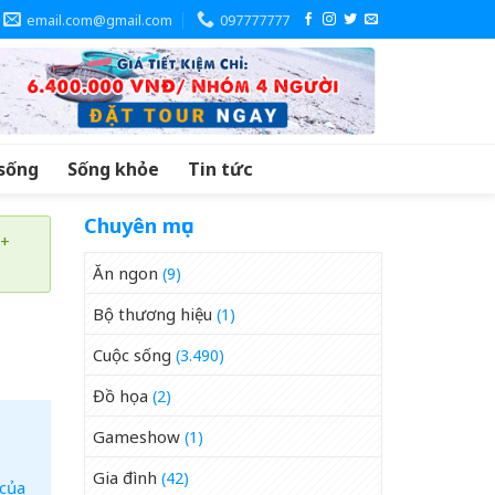
email.com@gmail.com
097777777
sống
Sống khỏe
Tin tức
Chuyên mục
 +
Ăn ngon
(9)
Bộ thương hiệu
(1)
Cuộc sống
(3.490)
Đồ họa
(2)
Gameshow
(1)
Gia đình
(42)
 của