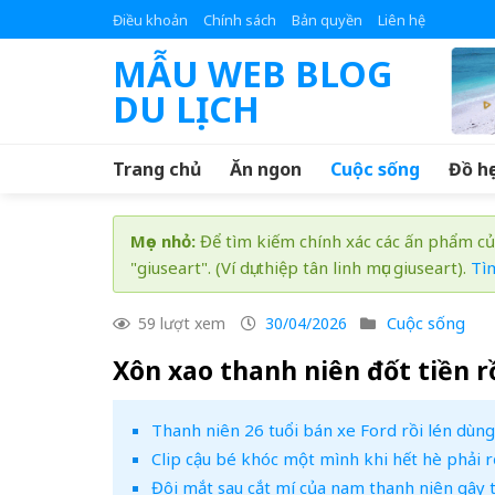
Skip
Điều khoản
Chính sách
Bản quyền
Liên hệ
to
MẪU WEB BLOG
content
DU LỊCH
Trang chủ
Ăn ngon
Cuộc sống
Đồ họ
Mẹo nhỏ:
Để tìm kiếm chính xác các ấn phẩm củ
"giuseart". (Ví dụ: thiệp tân linh mục giuseart).
Tì
Cuộc sống
59 lượt xem
30/04/2026
Xôn xao thanh niên đốt tiền rồ
Thanh niên 26 tuổi bán xe Ford rồi lén dùn
Clip cậu bé khóc một mình khi hết hè phải 
Đôi mắt sau cắt mí của nam thanh niên gây 