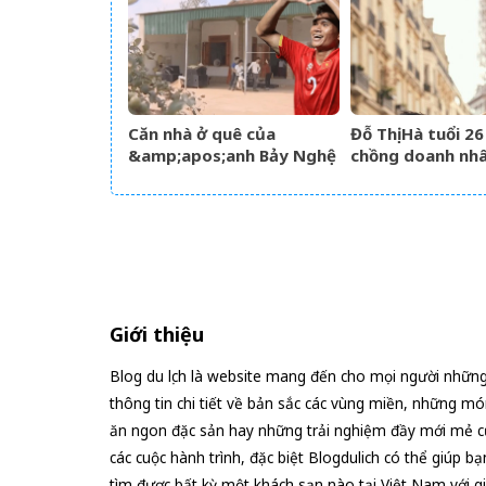
Căn nhà ở quê của
Đỗ Thị Hà tuổi 2
&amp;apos;anh Bảy Nghệ
chồng doanh nh
An&amp;apos; đang nổi
chiều, nhan sắc 
đình đám MXH
rạng rỡ
Giới thiệu
Blog du lịch là website mang đến cho mọi người nhữn
thông tin chi tiết về bản sắc các vùng miền, những mó
ăn ngon đặc sản hay những trải nghiệm đầy mới mẻ c
các cuộc hành trình, đặc biệt Blogdulich có thể giúp bạ
tìm được bất kỳ một khách sạn nào tại Việt Nam với g