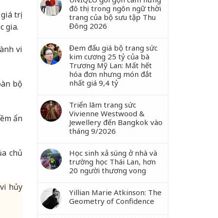
đô thị trong ngôn ngữ thời
giá trị
trang của bộ sưu tập Thu
Đông 2026
 gia.
Đem đấu giá bộ trang sức
ành vi
kim cương 25 tỷ của bà
Trương Mỹ Lan: Mất hết
hóa đơn nhưng món đắt
nhất giá 9,4 tỷ
oàn bộ
Triển lãm trang sức
Vivienne Westwood &
tiềm ẩn
Jewellery đến Bangkok vào
tháng 9/2026
ủa chủ
Học sinh xả súng ở nhà và
trường học Thái Lan, hơn
20 người thương vong
vi hủy
Yillian Marie Atkinson: The
Geometry of Confidence