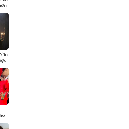
hơn
g
Trần
ược
cho
i