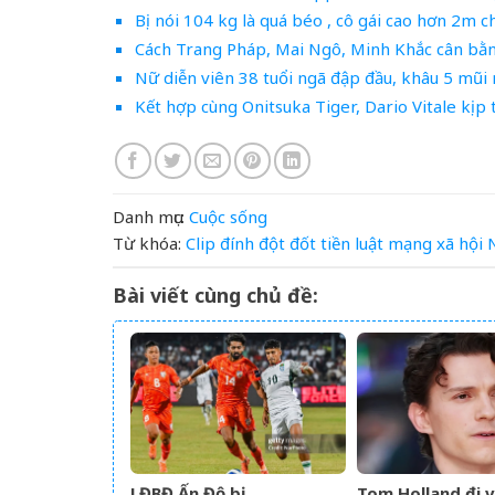
Bị nói 104 kg là quá béo , cô gái cao hơn 2m 
Cách Trang Pháp, Mai Ngô, Minh Khắc cân bằng
Nữ diễn viên 38 tuổi ngã đập đầu, khâu 5 mũi 
Kết hợp cùng Onitsuka Tiger, Dario Vitale kịp 
Danh mục:
Cuộc sống
Từ khóa:
Clip
đính
đột
đốt tiền
luật
mạng xã hội
Bài viết cùng chủ đề:
LĐBĐ Ấn Độ bị
Tom Holland đi v