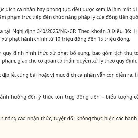
ục đích cá nhân hay phong tục, đều được xem là làm mất đi 
xâm phạm trực tiếp đến chức năng pháp lý của đồng tiền quốc
óa tại Nghị định 340/2025/NĐ-CP. Theo khoản 3 Điều 36: H
bị xử phạt hành chính từ 10 triệu đồng đến 15 triệu đồng.
n quy định hình thức xử phạt bổ sung, bao gồm tịch thu t
i phạm, giao cho cơ quan có thẩm quyền xử lý theo quy định.
c dịp lễ, cúng bái hoặc vì mục đích cá nhân vẫn còn diễn ra, 
 ảnh hưởng đến ý thức tôn trọng đồng tiền – biểu tượng c
 nâng cao nhận thức, tuyệt đối không thực hiện các hành 