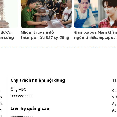
động kéo về
6 được
Nhóm truy nã đỏ
&amp;apos;Nam thần
ân cưng
Interpol lừa 327 tỷ đồng
ngôn tình&amp;apos;
ngày càng
sa lưới khi ẩn náu ở Bắc
từng làm nghề giao b
Ninh
U60 vẫn như thanh ni
Chịu trách nhiệm nội dung
Th
Ông ABC
g
Ch
09999999999
n
Vi
ủa
Ag
Liên hệ quảng cáo
n
AC
iá