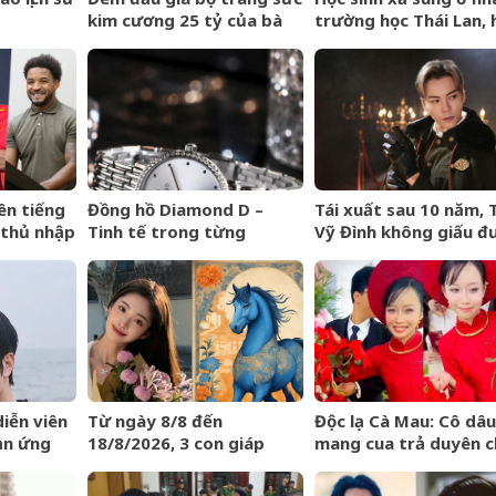
kim cương 25 tỷ của bà
trường học Thái Lan, 
Trương Mỹ Lan: Mất hết
20 người thương von
hóa đơn nhưng món đắt
nhất giá 9,4 tỷ
ên tiếng
Đồng hồ Diamond D –
Tái xuất sau 10 năm, 
 thủ nhập
Tinh tế trong từng
Vỹ Đình không giấu đ
n Việt
khoảnh khắc
nước mắt
iễn viên
Từ ngày 8/8 đến
Độc lạ Cà Mau: Cô dâu
ản ứng
18/8/2026, 3 con giáp
mang cua trả duyên 
nghèo
được trời ban VẬN MAY
dàn bê tráp ngày cướ
HIẾM CÓ, tiền bạc tự