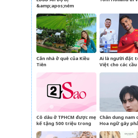
&amp;apos;ném
đá&amp;apos; khi định
mang đội hình B dự giải
Vô địch ĐNÁ của FIFA
Căn nhà ở quê của Kiều
Ai là người đặt t
Tiên
Việt cho các cầu
tịch của đội tuyể
Nam?
Cô dâu ở TPHCM được mẹ
Chân dung nam d
kế tặng 500 triệu trong
Hoa ngữ gây ph
đám cưới, lời phát biểu
ngược khi than 
‘gây sốt’