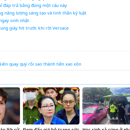
chỉ đáp trả bằng đúng một câu này
 năng lượng sáng tạo và tinh thần kỷ luật
ngay sinh nhật
tung giày hit trước khi rời Versace
Niên
quay
quý
rồi
sao
thành
tiền
xao
xôn
ào lịch sử
Đem đấu giá bộ trang sức
Học sinh xả súng ở nh