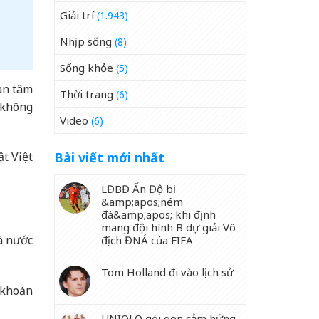
Giải trí
(1.943)
Nhịp sống
(8)
Sống khỏe
(5)
uan tâm
Thời trang
(6)
 không
Video
(6)
Bài viết mới nhất
t Việt
LĐBĐ Ấn Độ bị
&amp;apos;ném
đá&amp;apos; khi định
mang đội hình B dự giải Vô
à nước
địch ĐNÁ của FIFA
Tom Holland đi vào lịch sử
, khoản
UNIQLO gói gọn cảm hứng