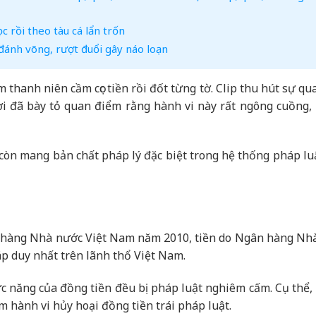
 rồi theo tàu cá lẩn trốn
đánh võng, rượt đuổi gây náo loạn
thanh niên cầm cọc tiền rồi đốt từng tờ. Clip thu hút sự q
 đã bày tỏ quan điểm rằng hành vi này rất ngông cuồng,
 còn mang bản chất pháp lý đặc biệt trong hệ thống pháp luậ
n hàng Nhà nước Việt Nam năm 2010, tiền do Ngân hàng Nh
p duy nhất trên lãnh thổ Việt Nam.
hức năng của đồng tiền đều bị pháp luật nghiêm cấm. Cụ thể
m hành vi hủy hoại đồng tiền trái pháp luật.