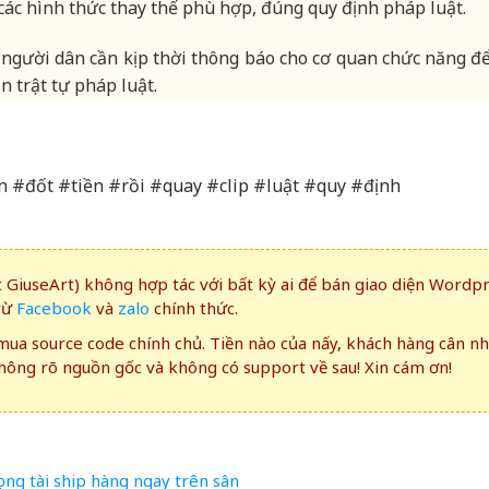
ác hình thức thay thế phù hợp, đúng quy định pháp luật.
 người dân cần kịp thời thông báo cho cơ quan chức năng để
n trật tự pháp luật.
n #đốt #tiền #rồi #quay #clip #luật #quy #định
GiuseArt) không hợp tác với bất kỳ ai để bán giao diện Wordp
rừ
Facebook
và
zalo
chính thức.
ua source code chính chủ. Tiền nào của nấy, khách hàng cân n
ông rõ nguồn gốc và không có support về sau! Xin cám ơn!
ng tài ship hàng ngay trên sân