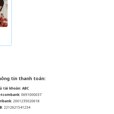
áo,
ên
ông tin thanh toán:
ủ tài khoản: ABC
etcombank
: 0691000037
ribank
: 2001235020618
B
: 2212621541234