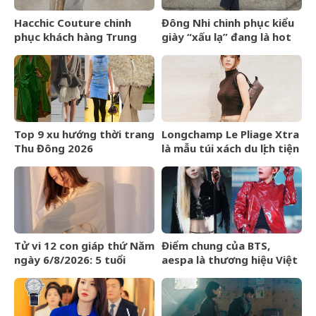
Hacchic Couture chinh
Đông Nhi chinh phục kiểu
phục khách hàng Trung
giày “xấu lạ” đang là hot
Đông bằng dịch vụ phác
trend ở Hollywood
thảo
Top 9 xu hướng thời trang
Longchamp Le Pliage Xtra
Thu Đông 2026
là mẫu túi xách du lịch tiện
lợi bất ngờ
Tử vi 12 con giáp thứ Năm
Điểm chung của BTS,
ngày 6/8/2026: 5 tuổi
aespa là thương hiệu Việt
chiến thắng trì hoãn
Maison de Cozy