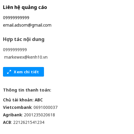
Liên hệ quảng cáo
09999999999
email.adsom@gmail.com
Hợp tác nội dung
0999999999
markewex@kenh10.vn
Xem chi tiết
Thông tin thanh toán:
Chủ tài khoản: ABC
Vietcombank
: 0691000037
Agribank
: 2001235020618
ACB
: 2212621541234