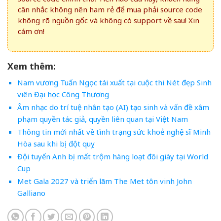
cân nhắc không nên ham rẻ để mua phải source code
không rõ nguồn gốc và không có support về sau! Xin
cám ơn!
Xem thêm:
Nam vương Tuấn Ngọc tái xuất tại cuộc thi Nét đẹp Sinh
viên Đại học Công Thương
Âm nhạc do trí tuệ nhân tạo (AI) tạo sinh và vấn đề xâm
phạm quyền tác giả, quyền liên quan tại Việt Nam
Thông tin mới nhất về tình trạng sức khoẻ nghệ sĩ Minh
Hòa sau khi bị đột quỵ
Đội tuyển Anh bị mất trộm hàng loạt đôi giày tại World
Cup
Met Gala 2027 và triển lãm The Met tôn vinh John
Galliano