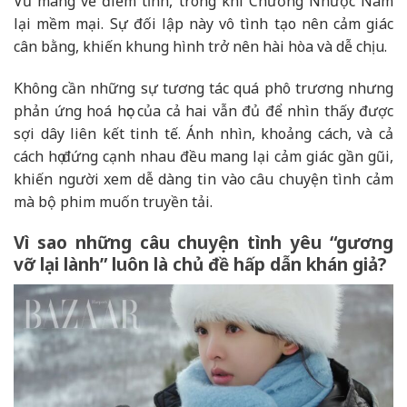
Vũ mang vẻ điềm tĩnh, trong khi Chương Nhược Nam
lại mềm mại. Sự đối lập này vô tình tạo nên cảm giác
cân bằng, khiến khung hình trở nên hài hòa và dễ chịu.
Không cần những sự tương tác quá phô trương nhưng
phản ứng hoá học của cả hai vẫn đủ để nhìn thấy được
sợi dây liên kết tinh tế. Ánh nhìn, khoảng cách, và cả
cách họ đứng cạnh nhau đều mang lại cảm giác gần gũi,
khiến người xem dễ dàng tin vào câu chuyện tình cảm
mà bộ phim muốn truyền tải.
Vì sao những câu chuyện tình yêu “gương
vỡ lại lành” luôn là chủ đề hấp dẫn khán giả?