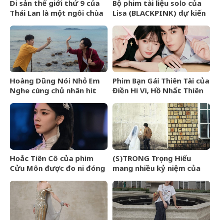
Di sản thế giới thứ 9 của
Bộ phim tài liệu solo của
Thái Lan là một ngôi chùa
Lisa (BLACKPINK) dự kiến
cổ hơn 800 năm
ra mắt tại Liên hoan phim
TIFF 2026
Hoàng Dũng Nói Nhỏ Em
Phim Bạn Gái Thiên Tài của
Nghe cùng chủ nhân hit
Điền Hi Vi, Hồ Nhất Thiên
Van Gogh Dept
nhận review tiêu cực vì
kịch bản phi lý
Hoắc Tiên Cô của phim
(S)TRONG Trọng Hiếu
Cửu Môn được đo ni đóng
mang nhiều kỷ niệm của
giày cho Trần Dao
mình gửi gắm vào (anh
vẫn yêu em) đến giây cuối
cùng