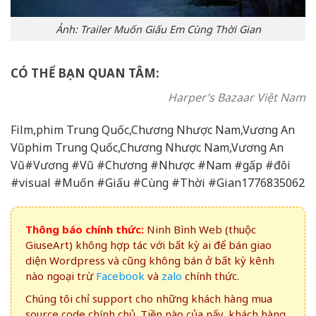
Ảnh: Trailer Muốn Giấu Em Cùng Thời Gian
CÓ THỂ BẠN QUAN TÂM:
Harper’s Bazaar Việt Nam
Film,phim Trung Quốc,Chương Nhược Nam,Vương An
Vũphim Trung Quốc,Chương Nhược Nam,Vương An
Vũ#Vương #Vũ #Chương #Nhược #Nam #gấp #đôi
#visual #Muốn #Giấu #Cùng #Thời #Gian1776835062
Thông báo chính thức:
Ninh Bình Web (thuộc
GiuseArt) không hợp tác với bất kỳ ai để bán giao
diện Wordpress và cũng không bán ở bất kỳ kênh
nào ngoại trừ
Facebook
và
zalo
chính thức.
Chúng tôi chỉ support cho những khách hàng mua
source code chính chủ. Tiền nào của nấy, khách hàng