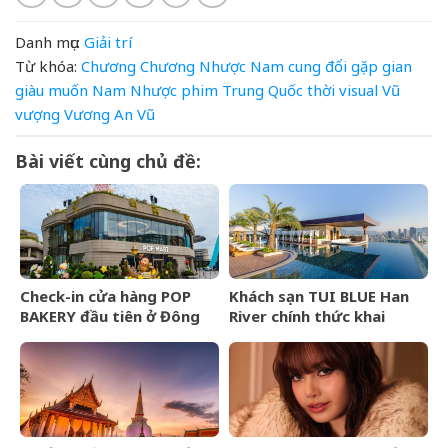
Danh mục:
Giải trí
Từ khóa:
Chương
Chương Nhược Nam
cung
đổi
gặp
gian
giàu
muốn
Nam
Nhược
phim Trung Quốc
thời
visual
Vũ
vượng
Vương An Vũ
Bài viết cùng chủ đề:
Check-in cửa hàng POP
Khách sạn TUI BLUE Han
BAKERY đầu tiên ở Đông
River chính thức khai
Nam Á của POP MART
trương tại Đà Nẵng