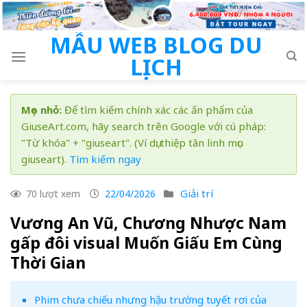
Skip
to
MẪU WEB BLOG DU
content
LỊCH
Mẹo nhỏ:
Để tìm kiếm chính xác các ấn phẩm của
GiuseArt.com, hãy search trên Google với cú pháp:
"Từ khóa" + "giuseart". (Ví dụ: thiệp tân linh mục
giuseart).
Tìm kiếm ngay
Giải trí
70 lượt xem
22/04/2026
Vương An Vũ, Chương Nhược Nam
gấp đôi visual Muốn Giấu Em Cùng
Thời Gian
Phim chưa chiếu nhưng hậu trường tuyết rơi của