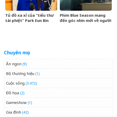
Tủ đồ xa xỉ của “tiểu thư
Phim Blue Season mang
tài phiệt” Park Eun Bin
đến góc nhìn mới về người
trong Spooky in Love xa
Việt cho làng điện ảnh
xỉ đến mức nào?
quốc tế
Chuyên mục
Ăn ngon
(9)
Bộ thương hiệu
(1)
Cuộc sống
(3.472)
Đồ họa
(2)
Gameshow
(1)
Gia đình
(42)