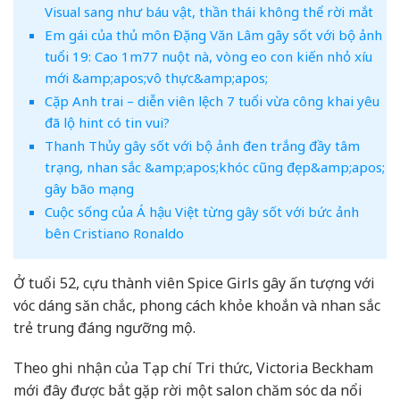
Visual sang như báu vật, thần thái không thể rời mắt
Em gái của thủ môn Đặng Văn Lâm gây sốt với bộ ảnh
tuổi 19: Cao 1m77 nuột nà, vòng eo con kiến nhỏ xíu
mới &amp;apos;vô thực&amp;apos;
Cặp Anh trai – diễn viên lệch 7 tuổi vừa công khai yêu
đã lộ hint có tin vui?
Thanh Thủy gây sốt với bộ ảnh đen trắng đầy tâm
trạng, nhan sắc &amp;apos;khóc cũng đẹp&amp;apos;
gây bão mạng
Cuộc sống của Á hậu Việt từng gây sốt với bức ảnh
bên Cristiano Ronaldo
Ở tuổi 52, cựu thành viên Spice Girls gây ấn tượng với
vóc dáng săn chắc, phong cách khỏe khoắn và nhan sắc
trẻ trung đáng ngưỡng mộ.
Theo ghi nhận của Tạp chí Tri thức, Victoria Beckham
mới đây được bắt gặp rời một salon chăm sóc da nổi