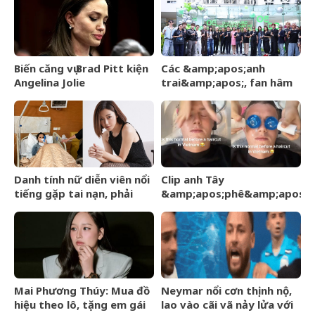
Biến căng vụ Brad Pitt kiện
Các &amp;apos;anh
Angelina Jolie
trai&amp;apos;, fan hâm
mộ có mặt ủng hộ ngày
DatVietVAC IPO
Danh tính nữ diễn viên nổi
Clip anh Tây
tiếng gặp tai nạn, phải
&amp;apos;phê&amp;apos;
khâu 50 mũi
và ngơ ngác khi gội đầu
massage ở Việt Nam hút
24 triệu view
Mai Phương Thúy: Mua đồ
Neymar nổi cơn thịnh nộ,
hiệu theo lô, tặng em gái
lao vào cãi vã nảy lửa với