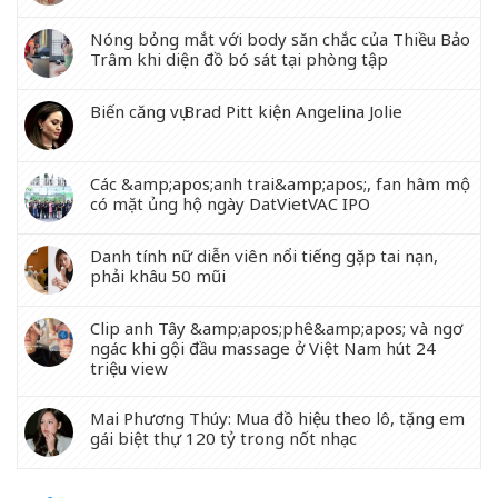
Nóng bỏng mắt với body săn chắc của Thiều Bảo
Trâm khi diện đồ bó sát tại phòng tập
Biến căng vụ Brad Pitt kiện Angelina Jolie
Các &amp;apos;anh trai&amp;apos;, fan hâm mộ
có mặt ủng hộ ngày DatVietVAC IPO
Danh tính nữ diễn viên nổi tiếng gặp tai nạn,
phải khâu 50 mũi
Clip anh Tây &amp;apos;phê&amp;apos; và ngơ
ngác khi gội đầu massage ở Việt Nam hút 24
triệu view
Mai Phương Thúy: Mua đồ hiệu theo lô, tặng em
gái biệt thự 120 tỷ trong nốt nhạc