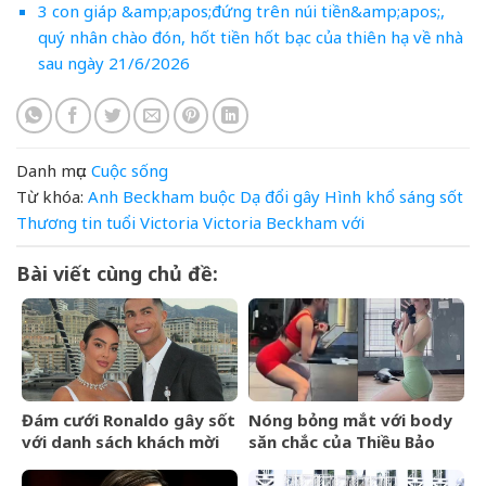
3 con giáp &amp;apos;đứng trên núi tiền&amp;apos;,
quý nhân chào đón, hốt tiền hốt bạc của thiên hạ về nhà
sau ngày 21/6/2026
Danh mục:
Cuộc sống
Từ khóa:
Anh
Beckham
buộc
Dạ
đổi
gây
Hình
khổ
sáng
sốt
Thương
tin
tuổi
Victoria
Victoria Beckham
với
Bài viết cùng chủ đề:
Đám cưới Ronaldo gây sốt
Nóng bỏng mắt với body
với danh sách khách mời
săn chắc của Thiều Bảo
rò rỉ, không có tên Messi
Trâm khi diện đồ bó sát
tại phòng tập