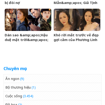
bị đòi nợ
Mẫn&amp;apos; Giả Tịnh
Văn
Dàn sao &amp;apos;Hậu
Khó rời mắt trước vẻ đẹp
duệ mặt trời&amp;apos;
gợi cảm của Phương Linh
sau 10 năm: Người tái
khi diện váy khoe vòng
hôn, người vẫn lẻ bóng
một hững hờ
Chuyên mục
Ăn ngon
(9)
Bộ thương hiệu
(1)
Cuộc sống
(3.454)
Đồ họa
(2)