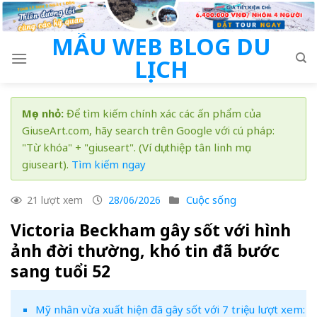
Skip
to
MẪU WEB BLOG DU
content
LỊCH
Mẹo nhỏ:
Để tìm kiếm chính xác các ấn phẩm của
GiuseArt.com, hãy search trên Google với cú pháp:
"Từ khóa" + "giuseart". (Ví dụ: thiệp tân linh mục
giuseart).
Tìm kiếm ngay
Cuộc sống
21 lượt xem
28/06/2026
Victoria Beckham gây sốt với hình
ảnh đời thường, khó tin đã bước
sang tuổi 52
Mỹ nhân vừa xuất hiện đã gây sốt với 7 triệu lượt xem: