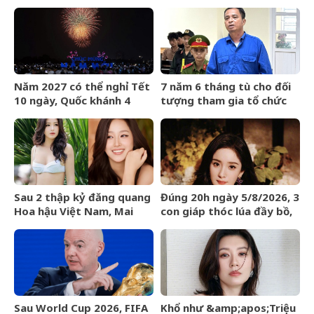
biệt thự 120 tỷ trong nốt
đối thủ giữa tin sắp giải
nhạc
nghệ
Năm 2027 có thể nghỉ Tết
7 năm 6 tháng tù cho đối
10 ngày, Quốc khánh 4
tượng tham gia tổ chức
ngày?
phản động núp bóng tôn
giáo
Sau 2 thập kỷ đăng quang
Đúng 20h ngày 5/8/2026, 3
Hoa hậu Việt Nam, Mai
con giáp thóc lúa đầy bồ,
Phương Thúy giờ ra sao?
tiền bạc đầy két, giàu
sang nhất làng
Sau World Cup 2026, FIFA
Khổ như &amp;apos;Triệu