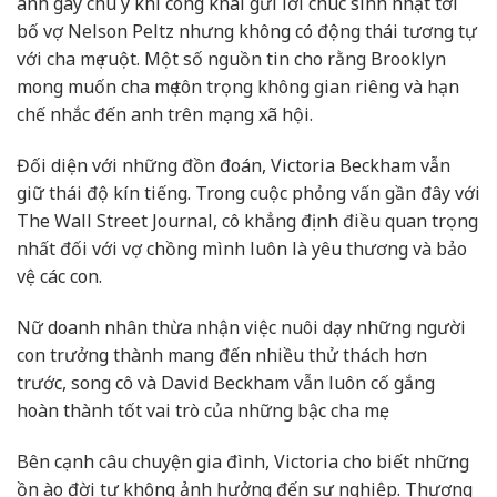
anh gây chú ý khi công khai gửi lời chúc sinh nhật tới
bố vợ Nelson Peltz nhưng không có động thái tương tự
với cha mẹ ruột. Một số nguồn tin cho rằng Brooklyn
mong muốn cha mẹ tôn trọng không gian riêng và hạn
chế nhắc đến anh trên mạng xã hội.
Đối diện với những đồn đoán, Victoria Beckham vẫn
giữ thái độ kín tiếng. Trong cuộc phỏng vấn gần đây với
The Wall Street Journal, cô khẳng định điều quan trọng
nhất đối với vợ chồng mình luôn là yêu thương và bảo
vệ các con.
Nữ doanh nhân thừa nhận việc nuôi dạy những người
con trưởng thành mang đến nhiều thử thách hơn
trước, song cô và David Beckham vẫn luôn cố gắng
hoàn thành tốt vai trò của những bậc cha mẹ.
Bên cạnh câu chuyện gia đình, Victoria cho biết những
ồn ào đời tư không ảnh hưởng đến sự nghiệp. Thương