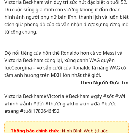
Victoria Beckham vẫn duy trì sức hút đặc biệt ở tuổi 52.
Dù cuộc sống gia đình còn vướng không ít đồn đoán,
hình ảnh người phụ nữ bản lĩnh, thanh lịch và luôn biết
cách giữ phong độ của cô vẫn nhận được sự ngưỡng mộ
từ công chúng.
Độ nổi tiếng của hôn thê Ronaldo hơn cả vợ Messi và
Victoria Beckham cộng lại, xứng danh WAG quyền
lực
Georgina – vợ sắp cưới của Ronaldo là nàng WAG có
tầm ảnh hưởng trên MXH lớn nhất thế giới.
Theo Người Đưa Tin
Victoria Beckham#Victoria #Beckham #gây #sốt #với
#hình #ảnh #đời #thường #khó #tin #đã #bước
#sang #tuổi1782646452
Thông báo chính thức:
Ninh Bình Web (thuộc