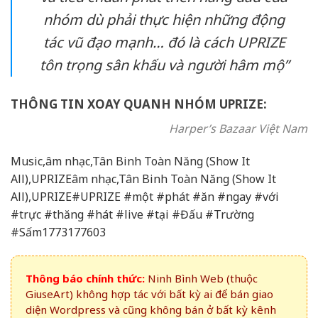
nhóm dù phải thực hiện những động
tác vũ đạo mạnh… đó là cách UPRIZE
tôn trọng sân khấu và người hâm mộ”
THÔNG TIN XOAY QUANH NHÓM UPRIZE:
Harper’s Bazaar Việt Nam
Music,âm nhạc,Tân Binh Toàn Năng (Show It
All),UPRIZEâm nhạc,Tân Binh Toàn Năng (Show It
All),UPRIZE#UPRIZE #một #phát #ăn #ngay #với
#trực #thăng #hát #live #tại #Đấu #Trường
#Sấm1773177603
Thông báo chính thức:
Ninh Bình Web (thuộc
GiuseArt) không hợp tác với bất kỳ ai để bán giao
diện Wordpress và cũng không bán ở bất kỳ kênh