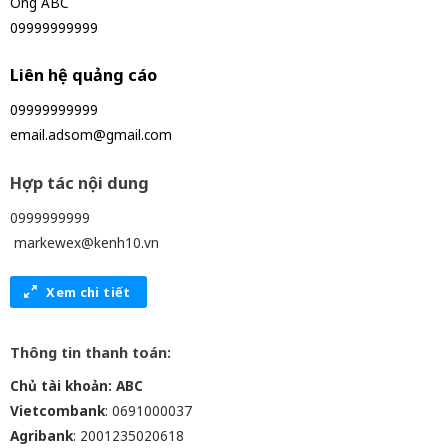
Ông ABC
09999999999
Liên hệ quảng cáo
09999999999
email.adsom@gmail.com
Hợp tác nội dung
0999999999
markewex@kenh10.vn
Xem chi tiết
Thông tin thanh toán:
Chủ tài khoản: ABC
Vietcombank
: 0691000037
Agribank
: 2001235020618