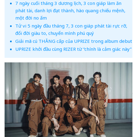
7 ngày cuối tháng 3 dương lịch, 3 con giáp làm ăn
phát tài, danh lợi đạt thành, hào quang chiếu mệnh,
một đời no ấm
Tử vi 5 ngày đầu tháng 7, 3 con giáp phát tài rực rỡ,
đổi đời giàu to, chuyển mình phú quý
Giải mã cú THĂNG cấp của UPRIZE trong album debut
UPRIZE khởi đầu cùng RIZER từ “chính là cảm giác này”