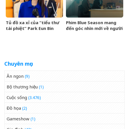
Tủ đồ xa xỉ của “tiểu thư
Phim Blue Season mang
tài phiệt” Park Eun Bin
đến góc nhìn mới về người
trong Spooky in Love xa
Việt cho làng điện ảnh
xỉ đến mức nào?
quốc tế
Chuyên mục
Ăn ngon
(9)
Bộ thương hiệu
(1)
Cuộc sống
(3.476)
Đồ họa
(2)
Gameshow
(1)