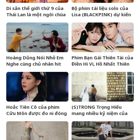
Di sản thế giới thứ 9 của
Bộ phim tài liệu solo của
Thái Lan là một ngôi chùa
Lisa (BLACKPINK) dự kiến
cổ hơn 800 năm
ra mắt tại Liên hoan phim
TIFF 2026
Hoàng Dũng Nói Nhỏ Em
Phim Bạn Gái Thiên Tài của
Nghe cùng chủ nhân hit
Điền Hi Vi, Hồ Nhất Thiên
Van Gogh Dept
nhận review tiêu cực vì
kịch bản phi lý
Hoắc Tiên Cô của phim
(S)TRONG Trọng Hiếu
Cửu Môn được đo ni đóng
mang nhiều kỷ niệm của
giày cho Trần Dao
mình gửi gắm vào (anh
vẫn yêu em) đến giây cuối
cùng