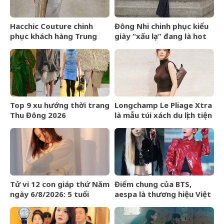
Hacchic Couture chinh
Đông Nhi chinh phục kiểu
phục khách hàng Trung
giày “xấu lạ” đang là hot
Đông bằng dịch vụ phác
trend ở Hollywood
thảo
Top 9 xu hướng thời trang
Longchamp Le Pliage Xtra
Thu Đông 2026
là mẫu túi xách du lịch tiện
lợi bất ngờ
Tử vi 12 con giáp thứ Năm
Điểm chung của BTS,
ngày 6/8/2026: 5 tuổi
aespa là thương hiệu Việt
chiến thắng trì hoãn
Maison de Cozy