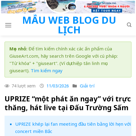
Skip
to
MẪU WEB BLOG DU
content
LỊCH
Mẹo nhỏ:
Để tìm kiếm chính xác các ấn phẩm của
GiuseArt.com, hãy search trên Google với cú pháp:
"Từ khóa" + "giuseart". (Ví dụ: thiệp tân linh mục
giuseart).
Tìm kiếm ngay
Giải trí
74 lượt xem
11/03/2026
UPRIZE “một phát ăn ngay” với trực
thăng, hát live tại Đấu Trường Sấm
UPRIZE khép lại fan meeting đầu tiên bằng lời hẹn với
concert miền Bắc