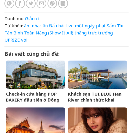
Danh mục:
Giải trí
Từ khóa:
âm nhạc
ăn
Đấu
hát
live
một
ngày
phạt
Sấm
Tài
Tân Binh Toàn Năng (Show It All)
thăng
trực
trưởng
UPRIZE
với
Bài viết cùng chủ đề:
Check-in cửa hàng POP
Khách sạn TUI BLUE Han
BAKERY đầu tiên ở Đông
River chính thức khai
Nam Á của POP MART
trương tại Đà Nẵng