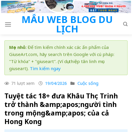
Skip
to
MẪU WEB BLOG DU
content
LỊCH
Mẹo nhỏ:
Để tìm kiếm chính xác các ấn phẩm của
GiuseArt.com, hãy search trên Google với cú pháp:
"Từ khóa" + "giuseart". (Ví dụ: thiệp tân linh mục
giuseart).
Tìm kiếm ngay
Cuộc sống
71 lượt xem
19/04/2026
Tuyệt tác 18+ đưa Khâu Thục Trinh
trở thành &amp;apos;người tình
trong mộng&amp;apos; của cả
Hong Kong