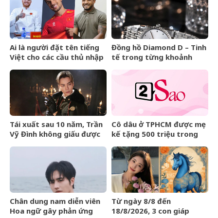
Ai là người đặt tên tiếng
Đồng hồ Diamond D – Tinh
Việt cho các cầu thủ nhập
tế trong từng khoảnh
tịch của đội tuyển Việt
khắc
Nam?
Tái xuất sau 10 năm, Trần
Cô dâu ở TPHCM được mẹ
Vỹ Đình không giấu được
kế tặng 500 triệu trong
nước mắt
đám cưới, lời phát biểu
‘gây sốt’
Chân dung nam diễn viên
Từ ngày 8/8 đến
Hoa ngữ gây phản ứng
18/8/2026, 3 con giáp