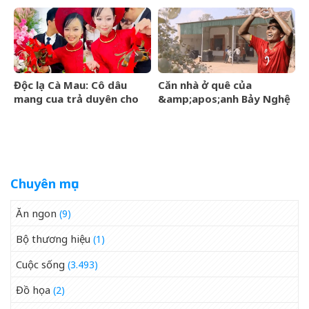
ngược khi than nghèo
được trời ban VẬN MAY
HIẾM CÓ, tiền bạc tự động
kéo về
Độc lạ Cà Mau: Cô dâu
Căn nhà ở quê của
mang cua trả duyên cho
&amp;apos;anh Bảy Nghệ
dàn bê tráp ngày cưới
An&amp;apos; đang nổi
đình đám MXH
Chuyên mục
Ăn ngon
(9)
Bộ thương hiệu
(1)
Cuộc sống
(3.493)
Đồ họa
(2)