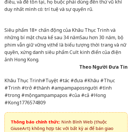
điều, và để tồn tại, họ buộc phải dùng đến thứ vũ khí
duy nhất mình có: trí tuệ và sự quyến rũ.
Siêu phẩm 18+ chấn động của Khâu Thục Trinh và
những bí mật chưa kể sau 34 năm
Sau hơn 30 năm, bộ
phim vẫn giữ vững vị thế là biểu tượng thời trang và nữ
quyền, xứng danh siêu phẩm Cult kinh điển của điện
ảnh Hong Kong.
Theo Người Đưa Tin
Khâu Thục Trinh#Tuyệt #tác #đưa #Khâu #Thục
#Trinh #trở #thành #ampampaposngười #tình
#trong #mộngampampapos #của #cả #Hong
#Kong1776574809
Thông báo chính thức:
Ninh Bình Web (thuộc
GiuseArt) không hợp tác với bất kỳ ai để bán giao