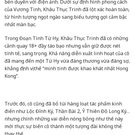
bén duyên với điện ảnh. Dưới sự định hình phong cách
của Vương Tinh, Khâu Thục Trinh đã lột xác hoàn toàn,
từ hình tượng ngọt ngào sang biểu tượng gợi cảm bậc
nhất màn bạc.
Trong Đoạn Tình Từ Hy, Khâu Thục Trinh đã có những
cảnh quay 18+ đầy táo bạo nhưng vẫn giữ được nét
tinh tế, sang trọng. Khả năng diễn xuất linh hoạt của cô
đã mang đến một Từ Hy vừa đáng thương vừa đáng sợ,
khẳng định vị thế “minh tinh được khao khát nhất Hong
Kong”.
Trước đó, cô cũng đã bỏ túi hàng loạt tác phẩm kinh
điển như Lộc Đỉnh Ký, Thần Bài 2, Ỷ Thiên Đồ Long Ký…
nhưng chính những vai diễn nóng bỏng như thế này
mới thực sự biến cô thành một tượng đài không thể
thay thế.