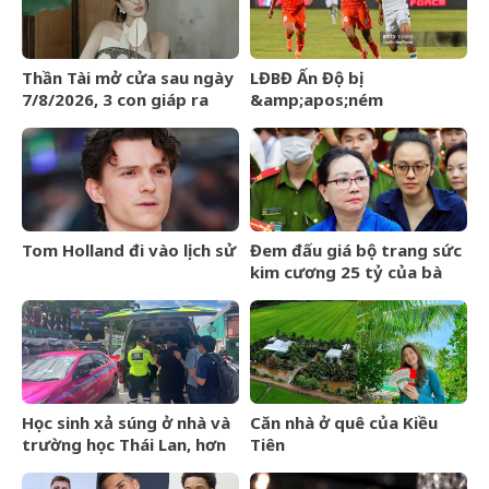
Thành Long
Thần Tài mở cửa sau ngày
LĐBĐ Ấn Độ bị
7/8/2026, 3 con giáp ra
&amp;apos;ném
đường đụng trúng hố vàng,
đá&amp;apos; khi định
mỏi tay đếm tiền
mang đội hình B dự giải Vô
địch ĐNÁ của FIFA
Tom Holland đi vào lịch sử
Đem đấu giá bộ trang sức
kim cương 25 tỷ của bà
Trương Mỹ Lan: Mất hết
hóa đơn nhưng món đắt
nhất giá 9,4 tỷ
Học sinh xả súng ở nhà và
Căn nhà ở quê của Kiều
trường học Thái Lan, hơn
Tiên
20 người thương vong