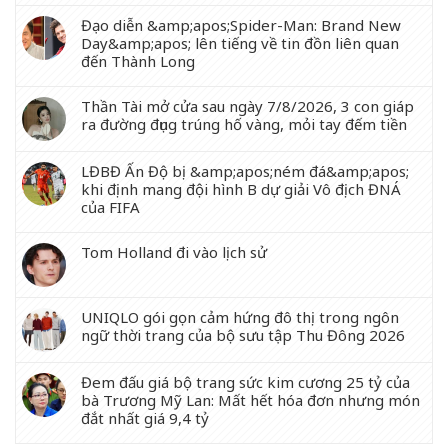
Đạo diễn &amp;apos;Spider-Man: Brand New
Day&amp;apos; lên tiếng về tin đồn liên quan
đến Thành Long
Thần Tài mở cửa sau ngày 7/8/2026, 3 con giáp
ra đường đụng trúng hố vàng, mỏi tay đếm tiền
LĐBĐ Ấn Độ bị &amp;apos;ném đá&amp;apos;
khi định mang đội hình B dự giải Vô địch ĐNÁ
của FIFA
Tom Holland đi vào lịch sử
UNIQLO gói gọn cảm hứng đô thị trong ngôn
ngữ thời trang của bộ sưu tập Thu Đông 2026
Đem đấu giá bộ trang sức kim cương 25 tỷ của
bà Trương Mỹ Lan: Mất hết hóa đơn nhưng món
đắt nhất giá 9,4 tỷ