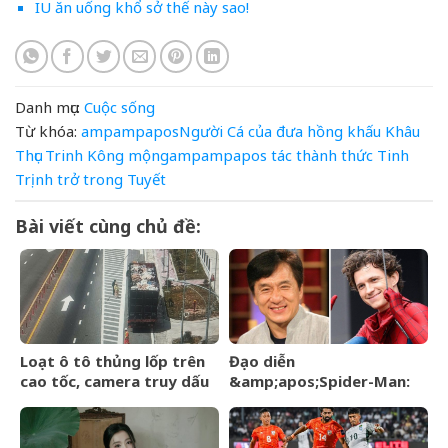
IU ăn uống khổ sở thế này sao!
Danh mục:
Cuộc sống
Từ khóa:
ampampaposNgười
Cá
của
đưa
hồng
khấu
Khâu
Thục Trinh
Kông
mộngampampapos
tác
thành
thức
Tinh
Trịnh
trở
trong
Tuyết
Bài viết cùng chủ đề:
Loạt ô tô thủng lốp trên
Đạo diễn
cao tốc, camera truy dấu
&amp;apos;Spider-Man:
hàng trăm km tìm
Brand New
&amp;apos;thủ
Day&amp;apos; lên tiếng
phạm&amp;apos;
về tin đồn liên quan đến