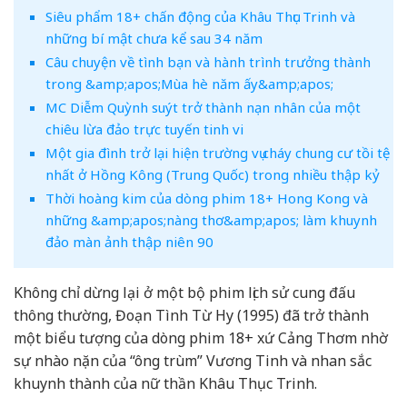
Siêu phẩm 18+ chấn động của Khâu Thục Trinh và
những bí mật chưa kể sau 34 năm
Câu chuyện về tình bạn và hành trình trưởng thành
trong &amp;apos;Mùa hè năm ấy&amp;apos;
MC Diễm Quỳnh suýt trở thành nạn nhân của một
chiêu lừa đảo trực tuyến tinh vi
Một gia đình trở lại hiện trường vụ cháy chung cư tồi tệ
nhất ở Hồng Kông (Trung Quốc) trong nhiều thập kỷ
Thời hoàng kim của dòng phim 18+ Hong Kong và
những &amp;apos;nàng thơ&amp;apos; làm khuynh
đảo màn ảnh thập niên 90
Không chỉ dừng lại ở một bộ phim lịch sử cung đấu
thông thường, Đoạn Tình Từ Hy (1995) đã trở thành
một biểu tượng của dòng phim 18+ xứ Cảng Thơm nhờ
sự nhào nặn của “ông trùm” Vương Tinh và nhan sắc
khuynh thành của nữ thần Khâu Thục Trinh.