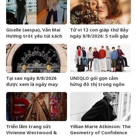
Giselle (aespa), Văn Mai
Tử vi 12 con giáp thứ Bảy
Hương trót yêu túi xách
ngày 8/8/2026: 5 tuổi gặp
LOEWE Amazona 180
may mắn
Tại sao ngày 8/8/2026
UNIQLO gói gọn cảm
được xem là ngày may
hứng đô thị trong ngôn
mắn?
ngữ thời trang của bộ sưu
tập Thu Đông 2026
Triển lãm trang sức
Yillian Marie Atkinson: The
Vivienne Westwood &
Geometry of Confidence