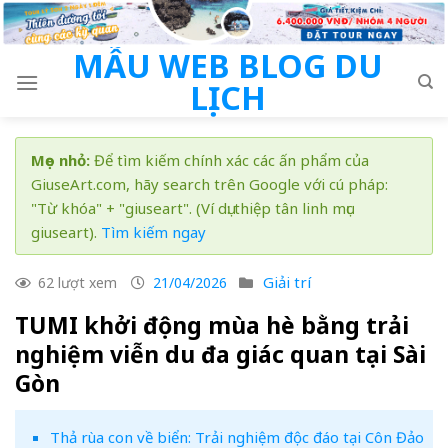
Skip
to
MẪU WEB BLOG DU
content
LỊCH
Mẹo nhỏ:
Để tìm kiếm chính xác các ấn phẩm của
GiuseArt.com, hãy search trên Google với cú pháp:
"Từ khóa" + "giuseart". (Ví dụ: thiệp tân linh mục
giuseart).
Tìm kiếm ngay
Giải trí
62 lượt xem
21/04/2026
TUMI khởi động mùa hè bằng trải
nghiệm viễn du đa giác quan tại Sài
Gòn
Thả rùa con về biển: Trải nghiệm độc đáo tại Côn Đảo