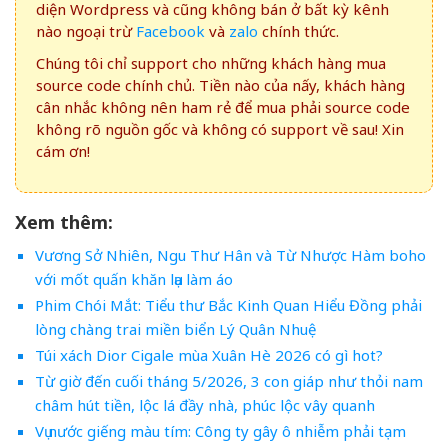
diện Wordpress và cũng không bán ở bất kỳ kênh
nào ngoại trừ
Facebook
và
zalo
chính thức.
Chúng tôi chỉ support cho những khách hàng mua
source code chính chủ. Tiền nào của nấy, khách hàng
cân nhắc không nên ham rẻ để mua phải source code
không rõ nguồn gốc và không có support về sau! Xin
cám ơn!
Xem thêm:
Vương Sở Nhiên, Ngu Thư Hân và Từ Nhược Hàm boho
với mốt quấn khăn lụa làm áo
Phim Chói Mắt: Tiểu thư Bắc Kinh Quan Hiểu Đồng phải
lòng chàng trai miền biển Lý Quân Nhuệ
Túi xách Dior Cigale mùa Xuân Hè 2026 có gì hot?
Từ giờ đến cuối tháng 5/2026, 3 con giáp như thỏi nam
châm hút tiền, lộc lá đầy nhà, phúc lộc vây quanh
Vụ nước giếng màu tím: Công ty gây ô nhiễm phải tạm