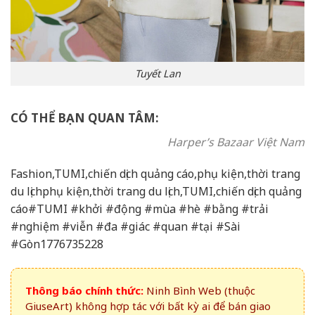
Tuyết Lan
CÓ THỂ BẠN QUAN TÂM:
Harper’s Bazaar Việt Nam
Fashion,TUMI,chiến dịch quảng cáo,phụ kiện,thời trang
du lịchphụ kiện,thời trang du lịch,TUMI,chiến dịch quảng
cáo#TUMI #khởi #động #mùa #hè #bằng #trải
#nghiệm #viễn #đa #giác #quan #tại #Sài
#Gòn1776735228
Thông báo chính thức:
Ninh Bình Web (thuộc
GiuseArt) không hợp tác với bất kỳ ai để bán giao