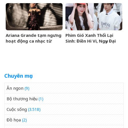
Jewellery đến Bangkok
vào tháng 9/2026
Ariana Grande tạm ngưng
Phim Gió Xanh Thổi Lại
hoạt động ca nhạc từ
Sinh: Điền Hi Vi, Ngụy Đại
tháng 9/2026
Huân bước vào cuộc chiến
thượng lưu
Chuyên mục
Ăn ngon
(9)
Bộ thương hiệu
(1)
Cuộc sống
(3.518)
Đồ họa
(2)