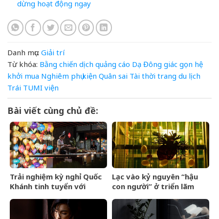
dừng hoạt động ngay
Danh mục:
Giải trí
Từ khóa:
Bằng
chiến dịch quảng cáo
Dạ
Đông
giác
gọn
hệ
khởi
mua
Nghiêm
phụ kiện
Quân
sai
Tài
thời trang du lịch
Trái
TUMI
viện
Bài viết cùng chủ đề:
Trải nghiệm kỳ nghỉ Quốc
Lạc vào kỷ nguyên “hậu
Khánh tinh tuyển với
con người” ở triển lãm
Regent Phú Quốc
Olit Olit Che Cha Chà Uytt
Chit Chítt