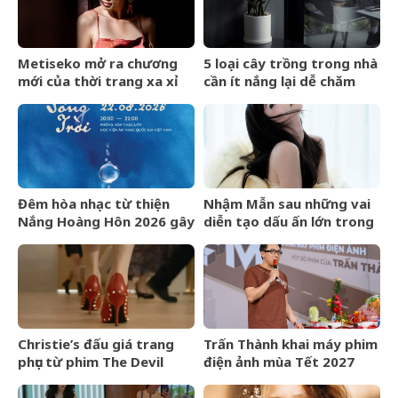
Metiseko mở ra chương
5 loại cây trồng trong nhà
mới của thời trang xa xỉ
cần ít nắng lại dễ chăm
mang bản sắc Việt
sóc
Đêm hòa nhạc từ thiện
Nhậm Mẫn sau những vai
Nắng Hoàng Hôn 2026 gây
diễn tạo dấu ấn lớn trong
quỹ cho bệnh nhân chạy
nửa đầu năm 2026
thận nhân tạo
Christie’s đấu giá trang
Trấn Thành khai máy phim
phục từ phim The Devil
điện ảnh mùa Tết 2027
Wears Prada