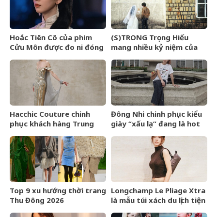
Hoắc Tiên Cô của phim
(S)TRONG Trọng Hiếu
Cửu Môn được đo ni đóng
mang nhiều kỷ niệm của
giày cho Trần Dao
mình gửi gắm vào (anh
vẫn yêu em) đến giây cuối
cùng
Hacchic Couture chinh
Đông Nhi chinh phục kiểu
phục khách hàng Trung
giày “xấu lạ” đang là hot
Đông bằng dịch vụ phác
trend ở Hollywood
thảo
Top 9 xu hướng thời trang
Longchamp Le Pliage Xtra
Thu Đông 2026
là mẫu túi xách du lịch tiện
lợi bất ngờ