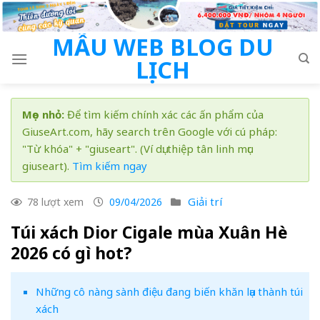
Skip
to
MẪU WEB BLOG DU
content
LỊCH
Mẹo nhỏ:
Để tìm kiếm chính xác các ấn phẩm của
GiuseArt.com, hãy search trên Google với cú pháp:
"Từ khóa" + "giuseart". (Ví dụ: thiệp tân linh mục
giuseart).
Tìm kiếm ngay
Giải trí
78 lượt xem
09/04/2026
Túi xách Dior Cigale mùa Xuân Hè
2026 có gì hot?
Những cô nàng sành điệu đang biến khăn lụa thành túi
xách