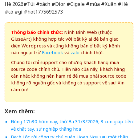
Hè 2026#Túi #xách #Dior #Cigale #mùa #Xuân #Hè
#có #gì #hot1775692573
Thông báo chính thức:
Ninh Bình Web (thuộc
GiuseArt) không hợp tác với bất kỳ ai để bán giao
diện Wordpress và cũng không bán ở bất kỳ kênh
nào ngoại trừ
Facebook
và
zalo
chính thức.
Chúng tôi chỉ support cho những khách hàng mua
source code chính chủ. Tiền nào của nấy, khách hàng
cân nhắc không nên ham rẻ để mua phải source code
không rõ nguồn gốc và không có support về sau! Xin
cám ơn!
Xem thêm:
Đúng 17h30 hôm nay, thứ Ba 31/3/2026, 3 con giáp tiền
về chặt tay, sự nghiệp thăng hoa
Bạch Lộc rời công ty chủ quản Hoan Ngu sau một thập