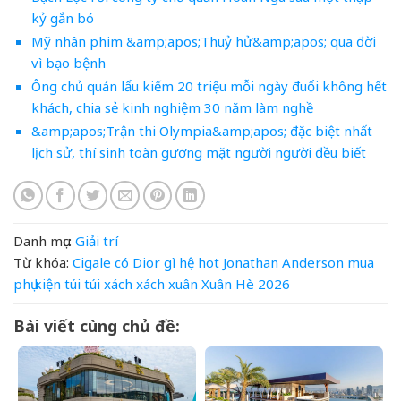
kỷ gắn bó
Mỹ nhân phim &amp;apos;Thuỷ hử&amp;apos; qua đời
vì bạo bệnh
Ông chủ quán lẩu kiếm 20 triệu mỗi ngày đuổi không hết
khách, chia sẻ kinh nghiệm 30 năm làm nghề
&amp;apos;Trận thi Olympia&amp;apos; đặc biệt nhất
lịch sử, thí sinh toàn gương mặt người người đều biết
Danh mục:
Giải trí
Từ khóa:
Cigale
có
Dior
gì
hệ
hot
Jonathan Anderson
mua
phụ kiện
túi
túi xách
xách
xuân
Xuân Hè 2026
Bài viết cùng chủ đề: