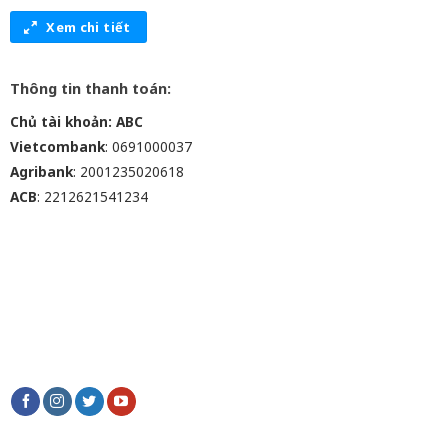
Xem chi tiết
Thông tin thanh toán:
Chủ tài khoản: ABC
Vietcombank
: 0691000037
Agribank
: 2001235020618
ACB
: 2212621541234