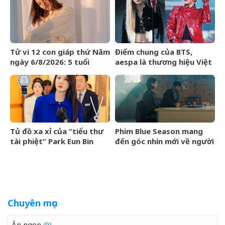
Tử vi 12 con giáp thứ Năm
Điểm chung của BTS,
ngày 6/8/2026: 5 tuổi
aespa là thương hiệu Việt
chiến thắng trì hoãn
Maison de Cozy
Tủ đồ xa xỉ của “tiểu thư
Phim Blue Season mang
tài phiệt” Park Eun Bin
đến góc nhìn mới về người
trong Spooky in Love xa
Việt cho làng điện ảnh
xỉ đến mức nào?
quốc tế
Chuyên mục
Ăn ngon
(9)