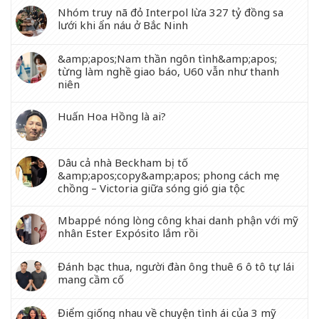
Nhóm truy nã đỏ Interpol lừa 327 tỷ đồng sa
lưới khi ẩn náu ở Bắc Ninh
&amp;apos;Nam thần ngôn tình&amp;apos;
từng làm nghề giao báo, U60 vẫn như thanh
niên
Huấn Hoa Hồng là ai?
Dâu cả nhà Beckham bị tố
&amp;apos;copy&amp;apos; phong cách mẹ
chồng – Victoria giữa sóng gió gia tộc
Mbappé nóng lòng công khai danh phận với mỹ
nhân Ester Expósito lắm rồi
Đánh bạc thua, người đàn ông thuê 6 ô tô tự lái
mang cầm cố
Điểm giống nhau về chuyện tình ái của 3 mỹ