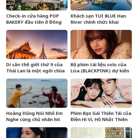
Check-in cửa hàng POP
Khách sạn TUI BLUE Han
BAKERY đầu tiên ở Đông
River chính thức khai
Nam Á của POP MART
trương tại Đà Nẵng
Di sản thế giới thứ 9 của
Bộ phim tài liệu solo của
Thái Lan là một ngôi chùa
Lisa (BLACKPINK) dự kiến
cổ hơn 800 năm
ra mắt tại Liên hoan phim
TIFF 2026
Hoàng Dũng Nói Nhỏ Em
Phim Bạn Gái Thiên Tài của
Nghe cùng chủ nhân hit
Điền Hi Vi, Hồ Nhất Thiên
Van Gogh Dept
nhận review tiêu cực vì
kịch bản phi lý