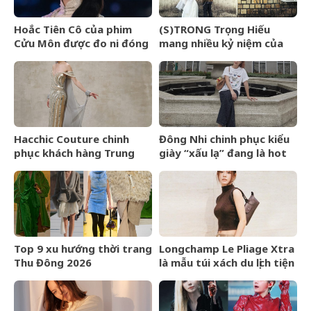
Hoắc Tiên Cô của phim
(S)TRONG Trọng Hiếu
Cửu Môn được đo ni đóng
mang nhiều kỷ niệm của
giày cho Trần Dao
mình gửi gắm vào (anh
vẫn yêu em) đến giây cuối
cùng
Hacchic Couture chinh
Đông Nhi chinh phục kiểu
phục khách hàng Trung
giày “xấu lạ” đang là hot
Đông bằng dịch vụ phác
trend ở Hollywood
thảo
Top 9 xu hướng thời trang
Longchamp Le Pliage Xtra
Thu Đông 2026
là mẫu túi xách du lịch tiện
lợi bất ngờ