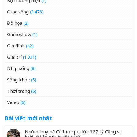
Bộ thương hiệu
(1)
Cuộc sống
(3.476)
Đồ họa
(2)
Gameshow
(1)
Gia đình
(42)
Giải trí
(1.931)
Nhịp sống
(8)
Sống khỏe
(5)
Thời trang
(6)
Video
(6)
Bài viết mới nhất
Nhóm truy nã đỏ Interpol lừa 327 tỷ đồng sa
lưới khi ẩn náu ở Bắc Ninh