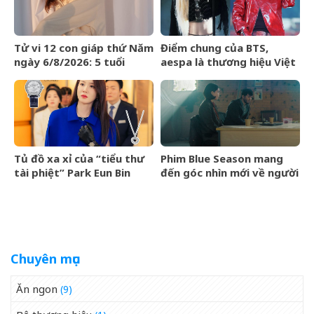
Tử vi 12 con giáp thứ Năm
Điểm chung của BTS,
ngày 6/8/2026: 5 tuổi
aespa là thương hiệu Việt
chiến thắng trì hoãn
Maison de Cozy
Tủ đồ xa xỉ của “tiểu thư
Phim Blue Season mang
tài phiệt” Park Eun Bin
đến góc nhìn mới về người
trong Spooky in Love xa
Việt cho làng điện ảnh
xỉ đến mức nào?
quốc tế
Chuyên mục
Ăn ngon
(9)