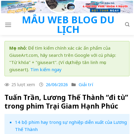
Skip
to
MẪU WEB BLOG DU
content
LỊCH
Mẹo nhỏ:
Để tìm kiếm chính xác các ấn phẩm của
GiuseArt.com, hãy search trên Google với cú pháp:
"Từ khóa" + "giuseart". (Ví dụ: thiệp tân linh mục
giuseart).
Tìm kiếm ngay
Giải trí
25 lượt xem
26/06/2026
Tuấn Trần, Lương Thế Thành “đi tù”
trong phim Trại Giam Hạnh Phúc
14 bộ phim hay trong sự nghiệp diễn xuất của Lương
Thế Thành