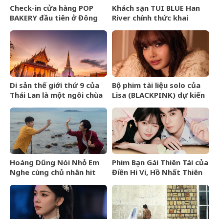
Check-in cửa hàng POP
Khách sạn TUI BLUE Han
BAKERY đầu tiên ở Đông
River chính thức khai
Nam Á của POP MART
trương tại Đà Nẵng
Di sản thế giới thứ 9 của
Bộ phim tài liệu solo của
Thái Lan là một ngôi chùa
Lisa (BLACKPINK) dự kiến
cổ hơn 800 năm
ra mắt tại Liên hoan phim
TIFF 2026
Hoàng Dũng Nói Nhỏ Em
Phim Bạn Gái Thiên Tài của
Nghe cùng chủ nhân hit
Điền Hi Vi, Hồ Nhất Thiên
Van Gogh Dept
nhận review tiêu cực vì
kịch bản phi lý