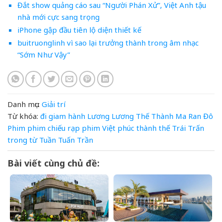
Đắt show quảng cáo sau “Người Phán Xử”, Việt Anh tậu
nhà mới cực sang trọng
iPhone gập đầu tiên lộ diện thiết kế
buitruonglinh vì sao lại trưởng thành trong âm nhạc
“Sớm Như Vậy”
Danh mục:
Giải trí
Từ khóa:
đi
giam
hành
Lương
Lương Thế Thành
Ma Ran Đô
Phim
phim chiếu rạp
phim Việt
phúc
thành
thế
Trái
Trấn
trong
từ
Tuần
Tuấn Trần
Bài viết cùng chủ đề: