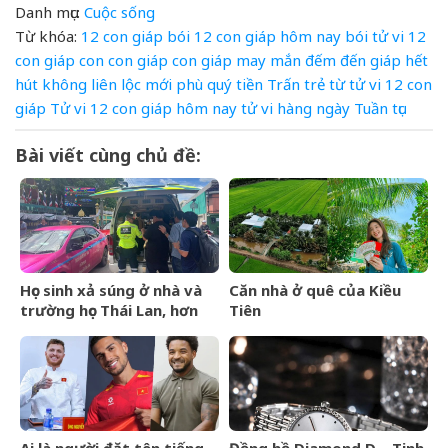
Danh mục:
Cuộc sống
Từ khóa:
12 con giáp
bói 12 con giáp hôm nay
bói tử vi 12
con giáp
con
con giáp
con giáp may mắn
đếm
đến
giáp
hết
hút
không
liên
lộc
mới
phù
quý
tiền
Trấn
trẻ
từ
tử vi 12 con
giáp
Tử vi 12 con giáp hôm nay
tử vi hàng ngày
Tuần
tục
Bài viết cùng chủ đề:
Học sinh xả súng ở nhà và
Căn nhà ở quê của Kiều
trường học Thái Lan, hơn
Tiên
20 người thương vong