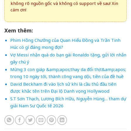
không rõ nguồn gốc và không có support về sau! Xin
cám ơn!
Xem thêm:
Phim Hồng Chưởng của Quan Hiểu Đồng và Trần Tinh
Húc có gì đáng mong đợi?
Vợ Messi nhận quà do bạn gái Ronaldo tặng, gửi lời nhắn
gây chú ý
Mừng 3 con giáp &amp;apos;thay da đổi thịt&amp;apos;
trong 10 ngày tới, thành công vang dội, tiền của đề huề
David Beckham đi vào lịch sử khi là cầu thủ đầu tiên
được khắc tên trên Đại lộ Danh vọng Hollywood
S.T Sơn Thạch, Lương Bích Hữu, Nguyễn Hùng… tham dự
giải Nam Sư Quốc tế 2026