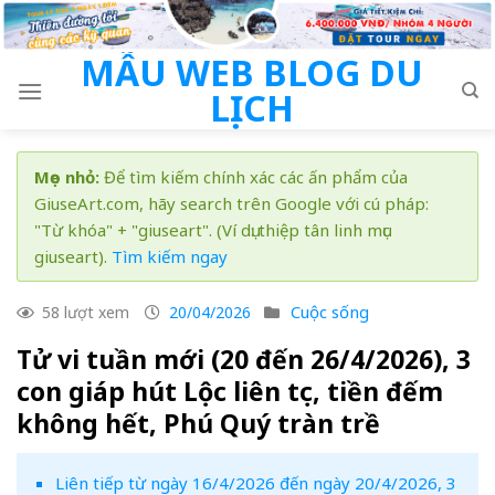
Skip
to
MẪU WEB BLOG DU
content
LỊCH
Mẹo nhỏ:
Để tìm kiếm chính xác các ấn phẩm của
GiuseArt.com, hãy search trên Google với cú pháp:
"Từ khóa" + "giuseart". (Ví dụ: thiệp tân linh mục
giuseart).
Tìm kiếm ngay
Cuộc sống
58 lượt xem
20/04/2026
Tử vi tuần mới (20 đến 26/4/2026), 3
con giáp hút Lộc liên tục, tiền đếm
không hết, Phú Quý tràn trề
Liên tiếp từ ngày 16/4/2026 đến ngày 20/4/2026, 3