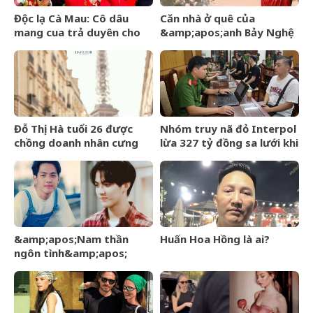
Độc lạ Cà Mau: Cô dâu
Căn nhà ở quê của
mang cua trả duyên cho
&amp;apos;anh Bảy Nghệ
dàn bê tráp ngày cưới
An&amp;apos; đang nổi
đình đám MXH
Đỗ Thị Hà tuổi 26 được
Nhóm truy nã đỏ Interpol
chồng doanh nhân cưng
lừa 327 tỷ đồng sa lưới khi
chiều, nhan sắc ngày càng
ẩn náu ở Bắc Ninh
rạng rỡ
&amp;apos;Nam thần
Huấn Hoa Hồng là ai?
ngôn tình&amp;apos;
từng làm nghề giao báo,
U60 vẫn như thanh niên