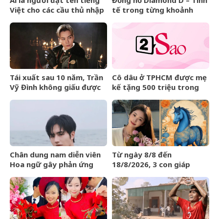
Ai là người đặt tên tiếng
Đồng hồ Diamond D – Tinh
Việt cho các cầu thủ nhập
tế trong từng khoảnh
tịch của đội tuyển Việt
khắc
Nam?
Tái xuất sau 10 năm, Trần
Cô dâu ở TPHCM được mẹ
Vỹ Đình không giấu được
kế tặng 500 triệu trong
nước mắt
đám cưới, lời phát biểu
‘gây sốt’
Chân dung nam diễn viên
Từ ngày 8/8 đến
Hoa ngữ gây phản ứng
18/8/2026, 3 con giáp
ngược khi than nghèo
được trời ban VẬN MAY
HIẾM CÓ, tiền bạc tự động
kéo về