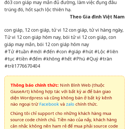
đó
3 con giáp may mắn đủ đường, làm việc đụng đâu
trúng đó, hốt sạch lộc thiên hạ.
Theo Gia đình Việt Nam
con giáp, 12 con giáp, tử vi 12 con giáp, tử vi hàng ngày,
Tử vi 12 con giáp hôm nay, bói tử vi 12 con giáp, con
giáp may mắn, bói 12 con giáp hôm nay
#Tử #tuần #mới #đến #con #giáp #hút #Lộc #liên
#tục #tiền #đếm #không #hết #Phú #Quý #tràn
#trề1776670404
Thông báo chính thức:
Ninh Bình Web (thuộc
GiuseArt) không hợp tác với bất kỳ ai để bán giao
diện Wordpress và cũng không bán ở bất kỳ kênh
nào ngoại trừ
Facebook
và
zalo
chính thức.
Chúng tôi chỉ support cho những khách hàng mua
source code chính chủ. Tiền nào của nấy, khách hàng
cân nhắc không nên ham rẻ để mua phải source code