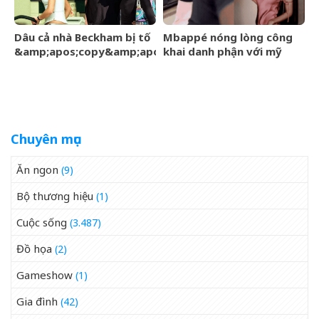
Dâu cả nhà Beckham bị tố
Mbappé nóng lòng công
&amp;apos;copy&amp;apos;
khai danh phận với mỹ
phong cách mẹ chồng –
nhân Ester Expósito lắm
Victoria giữa sóng gió gia
rồi
tộc
Chuyên mục
Ăn ngon
(9)
Bộ thương hiệu
(1)
Cuộc sống
(3.487)
Đồ họa
(2)
Gameshow
(1)
Gia đình
(42)