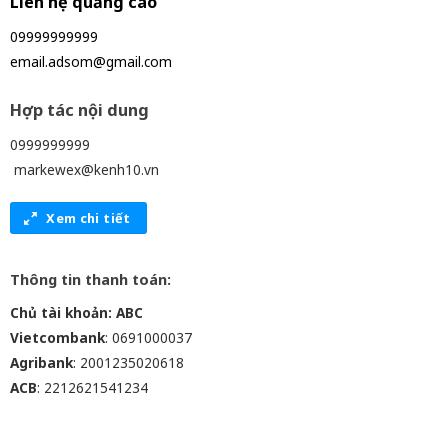
Liên hệ quảng cáo
09999999999
email.adsom@gmail.com
Hợp tác nội dung
0999999999
markewex@kenh10.vn
Xem chi tiết
Thông tin thanh toán:
Chủ tài khoản: ABC
Vietcombank
: 0691000037
Agribank
: 2001235020618
ACB
: 2212621541234