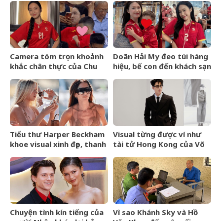
rơi vào tình cảnh khó tin
nghiêm trọng giờ ra sao?
Camera tóm trọn khoảnh
Doãn Hải My đeo túi hàng
khắc chân thực của Chu
hiệu, bế con đến khách sạn
Thanh Huyền trên sân Mỹ
gặp Văn Hậu, visual cam
Đình
thường có còn xinh đẹp
như ảnh tự đăng?
Tiểu thư Harper Beckham
Visual từng được ví như
khoe visual xinh đẹp, thanh
tài tử Hong Kong của Võ
xuân mơn mởn trên du
Điền Gia Huy bất ngờ gây
thuyền triệu đô, đọ sắc
tranh cãi vì một thay đổi
cùng mẹ
Chuyện tình kín tiếng của
Vì sao Khánh Sky và Hồ