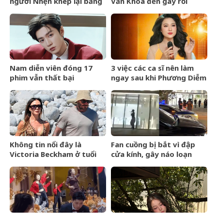
người Nhện khép lại bằng
Văn Khoa đến gây rối
lễ cưới riêng tư
nhưng Vua Quạt cũng bị
khởi tố?
Nam diễn viên đóng 17
3 việc các ca sĩ nên làm
phim vẫn thất bại
ngay sau khi Phương Diễm
Huyền bị khởi tố
Không tin nổi đây là
Fan cuồng bị bắt vì đập
Victoria Beckham ở tuổi
cửa kính, gây náo loạn
52
trước thềm BlackPink kỷ
niệm 10 năm