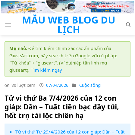
Skip
to
MẪU WEB BLOG DU
content
LỊCH
Mẹo nhỏ:
Để tìm kiếm chính xác các ấn phẩm của
GiuseArt.com, hãy search trên Google với cú pháp:
"Từ khóa" + "giuseart". (Ví dụ: thiệp tân linh mục
giuseart).
Tìm kiếm ngay
Cuộc sống
80 lượt xem
07/04/2026
Tử vi thứ Ba 7/4/2026 của 12 con
giáp: Dần – Tuất tiền bạc đầy túi,
hốt trọn tài lộc thiên hạ
Tử vi thứ Tư 29/4/2026 của 12 con giáp: Dần – Tuất