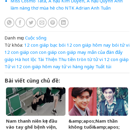
Miss Cosmo Tata, Á hậu Kim Duyên, Á hậu Quỳnh Anh
làm nàng thơ mùa hè cho NTK Adrian Anh Tuấn
Danh mục:
Cuộc sống
Từ khóa:
12 con giáp
bạc
bói 12 con giáp hôm nay
bói tử vi
12 con giáp
con
con giáp
con giáp may mắn
của
đàn
đẩy
giáp
Hà
hot
lộc
Tài
Thiện
Thu
tiền
tròn
từ
tử vi 12 con giáp
Tử vi 12 con giáp hôm nay
tử vi hàng ngày
Tuất
túi
Bài viết cùng chủ đề:
Nam thanh niên kẹt đầu
&amp;apos;Nam thần
vào tay ghế bệnh viện,
không tuổi&amp;apos;
người bạn đến cứu cũng
Hoa ngữ từng gặp tai nạn