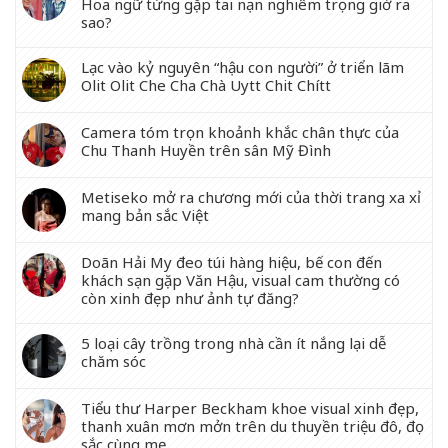
Hoa ngữ từng gặp tai nạn nghiêm trọng giờ ra
sao?
Lạc vào kỷ nguyên “hậu con người” ở triển lãm
Olit Olit Che Cha Chà Uytt Chit Chítt
Camera tóm trọn khoảnh khắc chân thực của
Chu Thanh Huyền trên sân Mỹ Đình
Metiseko mở ra chương mới của thời trang xa xỉ
mang bản sắc Việt
Doãn Hải My đeo túi hàng hiệu, bế con đến
khách sạn gặp Văn Hậu, visual cam thường có
còn xinh đẹp như ảnh tự đăng?
5 loại cây trồng trong nhà cần ít nắng lại dễ
chăm sóc
Tiểu thư Harper Beckham khoe visual xinh đẹp,
thanh xuân mơn mởn trên du thuyền triệu đô, đọ
sắc cùng mẹ