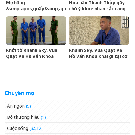
Mẹ chồng
Hoa hậu Thanh Thủy gây
&amp;apos;quẩy&amp;apos;
chú ý khoe nhan sắc rạng
hết mình trên sân khấu, cô
rỡ, úp mở chuyện hẹn hò
dâu nói một câu, lời đáp
của chú rể gây sốt
Khởi tố Khánh Sky, Vua
Khánh Sky, Vua Quạt và
Quạt và Hồ Văn Khoa
Hồ Văn Khoa khai gì tại cơ
quan công an?
Chuyên mục
Ăn ngon
(9)
Bộ thương hiệu
(1)
Cuộc sống
(3.512)