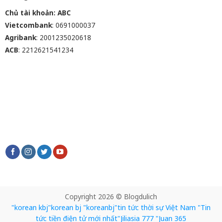
Chủ tài khoản: ABC
Vietcombank
: 0691000037
Agribank
: 2001235020618
ACB
: 2212621541234
Copyright 2026 © Blogdulich
"korean kbj​
"korean bj
"koreanbj​
"tin tức thời sự Việt Nam
"Tin
tức tiền điện tử mới nhất​
"Jiliasia 777
"Juan 365​