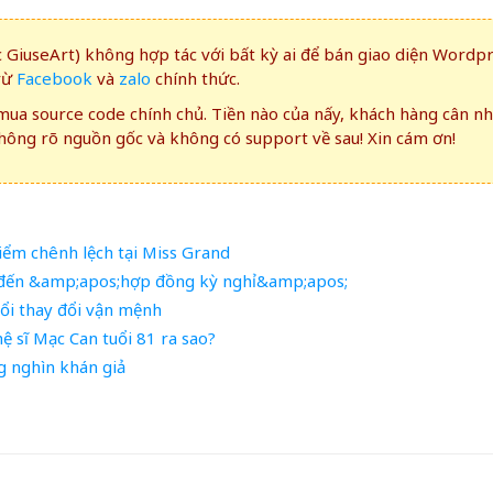
GiuseArt) không hợp tác với bất kỳ ai để bán giao diện Wordp
rừ
Facebook
và
zalo
chính thức.
ua source code chính chủ. Tiền nào của nấy, khách hàng cân n
ông rõ nguồn gốc và không có support về sau! Xin cám ơn!
điểm chênh lệch tại Miss Grand
n đến &amp;apos;hợp đồng kỳ nghỉ&amp;apos;
uổi thay đổi vận mệnh
ệ sĩ Mạc Can tuổi 81 ra sao?
g nghìn khán giả