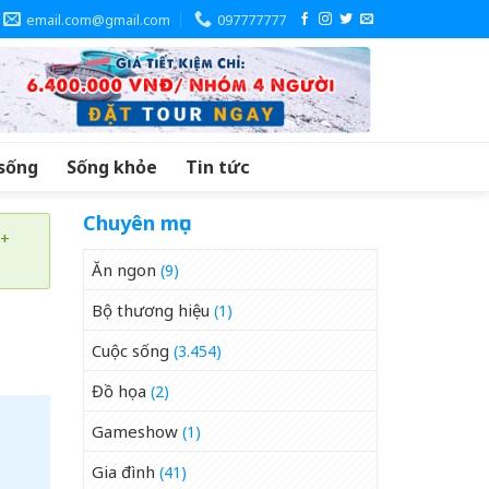
email.com@gmail.com
097777777
sống
Sống khỏe
Tin tức
Chuyên mục
 +
Ăn ngon
(9)
Bộ thương hiệu
(1)
Cuộc sống
(3.454)
Đồ họa
(2)
Gameshow
(1)
Gia đình
(41)