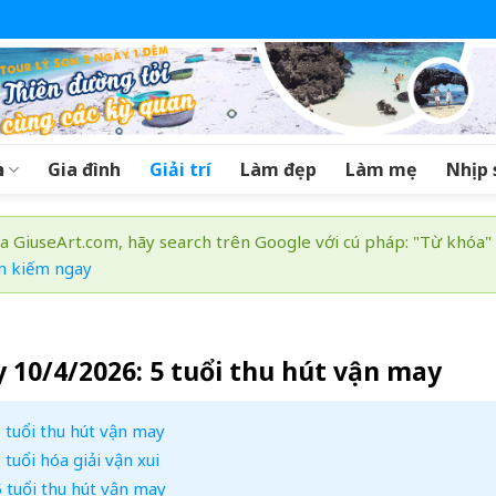
a
Gia đình
Giải trí
Làm đẹp
Làm mẹ
Nhịp 
a GiuseArt.com, hãy search trên Google với cú pháp: "Từ khóa"
m kiếm ngay
y 10/4/2026: 5 tuổi thu hút vận may
 tuổi thu hút vận may
tuổi hóa giải vận xui
 tuổi thu hút vận may