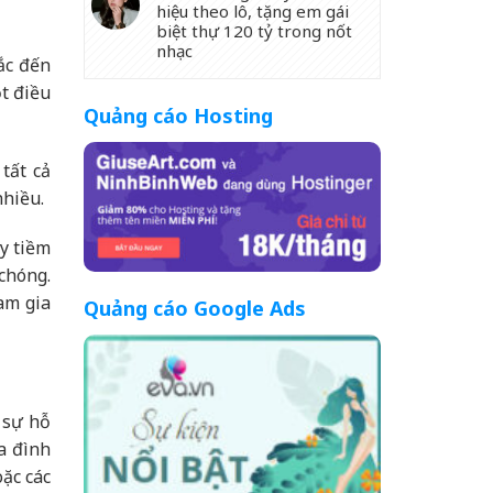
hiệu theo lô, tặng em gái
biệt thự 120 tỷ trong nốt
nhạc
ắc đến
t điều
Quảng cáo Hosting
tất cả
nhiều.
y tiềm
chóng.
am gia
Quảng cáo Google Ads
 sự hỗ
a đình
ặc các