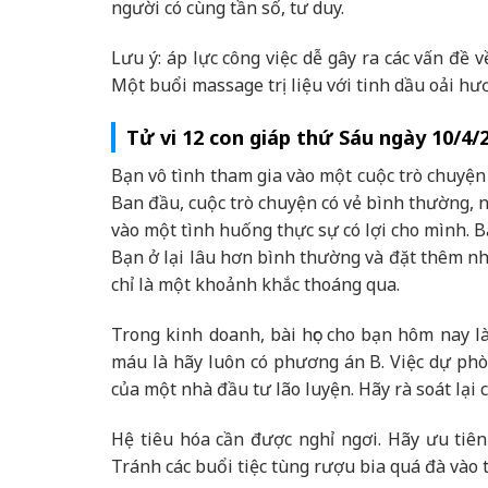
người có cùng tần số, tư duy.
Lưu ý: áp lực công việc dễ gây ra các vấn đề 
Một buổi massage trị liệu với tinh dầu oải h
Tử vi 12 con giáp thứ Sáu ngày 10/4/
Bạn vô tình tham gia vào một cuộc trò chuyện
Ban đầu, cuộc trò chuyện có vẻ bình thường, 
vào một tình huống thực sự có lợi cho mình. 
Bạn ở lại lâu hơn bình thường và đặt thêm nhi
chỉ là một khoảnh khắc thoáng qua.
Trong kinh doanh, bài học cho bạn hôm nay 
máu là hãy luôn có phương án B. Việc dự phòn
của một nhà đầu tư lão luyện. Hãy rà soát lạ
Hệ tiêu hóa cần được nghỉ ngơi. Hãy ưu tiê
Tránh các buổi tiệc tùng rượu bia quá đà vào t