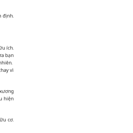
n định.
u ích.
ưa bạn
nhiên.
thay vì
 xương
u hiện
ữu cơ.