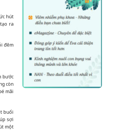
sức hút
tạo ra
mỗi đêm
n bước
ng còn
bé mãi
t buổi
úp sợi
hút một