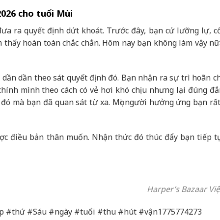
2026 cho tuổi Mùi
a ra quyết định dứt khoát. Trước đây, bạn cứ lưỡng lự, c
ảm thấy hoàn toàn chắc chắn. Hôm nay bạn không làm vậy nữ
 dần dần theo sát quyết định đó. Bạn nhận ra sự trì hoãn ch
chính mình theo cách có vẻ hơi khó chịu nhưng lại đúng đắ
 đó mà bạn đã quan sát từ xa. Mọi người hưởng ứng bạn rất
c điều bản thân muốn. Nhận thức đó thúc đẩy bạn tiếp tụ
Harper’s Bazaar Vi
áp #thứ #Sáu #ngày #tuổi #thu #hút #vận1775774273