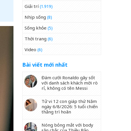
Giải trí
(1.919)
Nhịp sống
(8)
Sống khỏe
(5)
Thời trang
(6)
Video
(6)
Bài viết mới nhất
Đám cưới Ronaldo gây sốt
với danh sách khách mời rò
rỉ, không có tên Messi
Tử vi 12 con giáp thứ Năm
ngày 6/8/2026: 5 tuổi chiến
thắng trì hoãn
Nóng bỏng mắt với body
săn chắc của Thiều Bảo