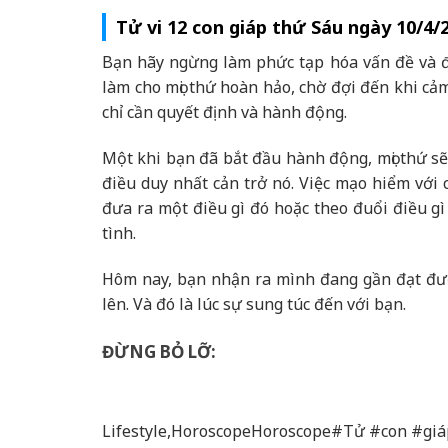
Tử vi 12 con giáp thứ Sáu ngày 10/4/
Bạn hãy ngừng làm phức tạp hóa vấn đề và đư
làm cho mọi thứ hoàn hảo, chờ đợi đến khi c
chỉ cần quyết định và hành động.
Một khi bạn đã bắt đầu hành động, mọi thứ sẽ
điều duy nhất cản trở nó. Việc mạo hiểm với 
đưa ra một điều gì đó hoặc theo đuổi điều gì
tình.
Hôm nay, bạn nhận ra mình đang gần đạt đượ
lên. Và đó là lúc sự sung túc đến với bạn.
ĐỪNG BỎ LỠ:
Lifestyle,HoroscopeHoroscope#Tử #con #gi