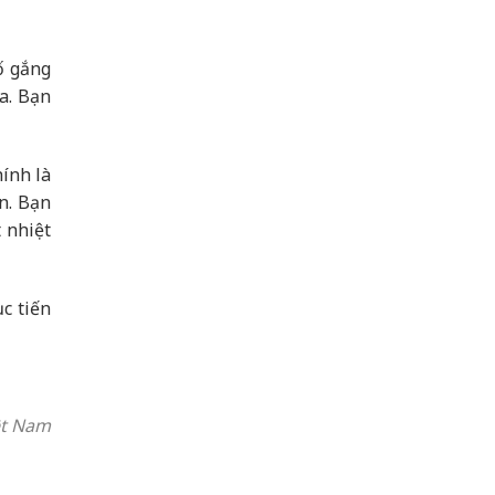
ố gắng
a. Bạn
ính là
n. Bạn
 nhiệt
c tiến
ệt Nam