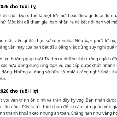
2026 cho tuổi Tỵ
từ chối. Đó có thể là một lời mời hoặc điều gì đó ai đó nh
ử. Một khi đã tham gia, bạn nhận ra nó kết nối bạn với mộ
 một việc gì đó thực sự có ý nghĩa. Nếu bạn phớt lờ nó, 
rằng vận may của bạn bắt đầu bằng việc đừng suy nghĩ quá 
ới xu hướng giúp tuổi Tỵ tìm ra những thị trường ngách đầ
p các hợp đồng cung ứng dịch vụ cao cấp được chốt nhanh 
ụ động. Những ai đang sở hữu cổ phiếu công nghệ hoặc th
ui.
2026 cho tuổi Hợi
 với vận trình ổn định và tràn đầy hy vọng. Bạn nhận được
ác lâu năm. Đây là lúc thích hợp để cơ cấu lại nguồn vốn gi
 tính thanh khoản cao nhưng an toàn. Chẳng hạn như vàng ho