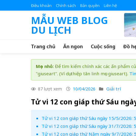
Skip
Điều khoản
Chính sách
Bản quyền
Liên hệ
to
MẪU WEB BLOG
content
DU LỊCH
Trang chủ
Ăn ngon
Cuộc sống
Đồ họ
Mẹo nhỏ:
Để tìm kiếm chính xác các ấn phẩm củ
"giuseart". (Ví dụ: thiệp tân linh mục giuseart).
Tì
Giải trí
87 lượt xem
10/04/2026
Tử vi 12 con giáp thứ Sáu ngà
Tử vi 12 con giáp thứ Sáu ngày 15/5/2026: 5
Tử vi 12 con giáp thứ Sáu ngày 31/7/2026: 5 
Tử vi 12 con giáp thứ Năm ngày 9/7/2026: 5