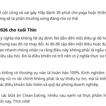
về cột sống và vai gáy. Hãy dành 30 phút cho yoga hoặc thiề
ương sẽ là phần thưởng xứng đáng cho cơ thể.
2026 cho tuổi Thìn
 ý nghĩa mà không hề dự định. Nó dẫn đến một điều gì đó hữ
nhưng sau đó nó thay đổi. Ai đó đề cập đến một điều hoặc đ
Bạn nhanh chóng nhận ra rằng điều này không phải là ngẫu 
ều câu hỏi. Đó là điều khiến nó trở nên có ý nghĩa thực sự 
là không có thương vụ nào là hoàn hảo 100%. Kinh nghiệm
g rủi ro tài chính không phải là sự thiếu tự tin, mà là biể
i các điều khoản bảo hiểm và quỹ dự phòng doanh nghiệp.
n các bữa ăn Clean Eating, nhiều rau xanh và thực phẩm h
ối nay, Thìn nhé!