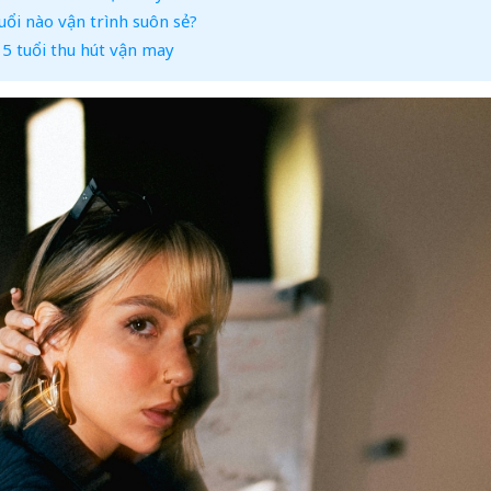
uổi nào vận trình suôn sẻ?
5 tuổi thu hút vận may