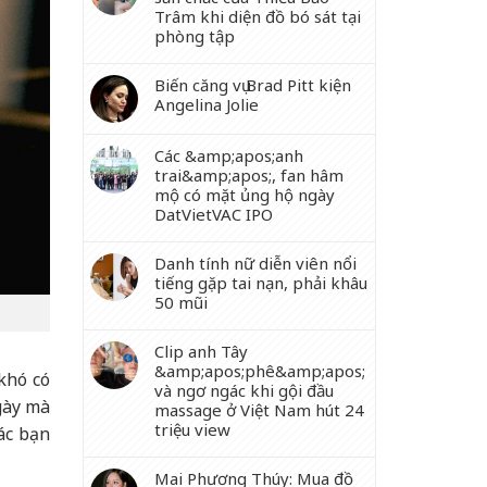
Trâm khi diện đồ bó sát tại
phòng tập
Biến căng vụ Brad Pitt kiện
Angelina Jolie
Các &amp;apos;anh
trai&amp;apos;, fan hâm
mộ có mặt ủng hộ ngày
DatVietVAC IPO
Danh tính nữ diễn viên nổi
tiếng gặp tai nạn, phải khâu
50 mũi
Clip anh Tây
&amp;apos;phê&amp;apos;
khó có
và ngơ ngác khi gội đầu
gày mà
massage ở Việt Nam hút 24
triệu view
ác bạn
Mai Phương Thúy: Mua đồ