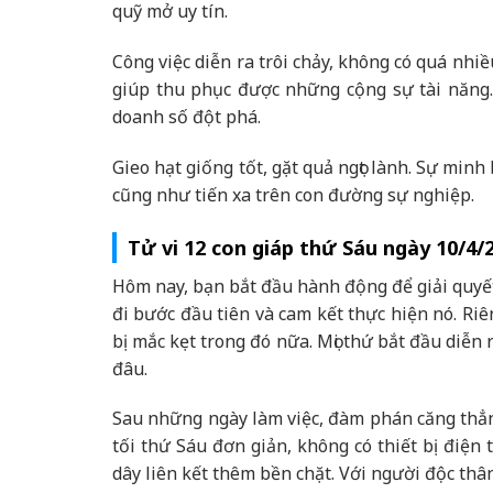
quỹ mở uy tín.
Công việc diễn ra trôi chảy, không có quá nhiề
giúp thu phục được những cộng sự tài năng.
doanh số đột phá.
Gieo hạt giống tốt, gặt quả ngọt lành. Sự min
cũng như tiến xa trên con đường sự nghiệp.
Tử vi 12 con giáp thứ Sáu ngày 10/4/
Hôm nay, bạn bắt đầu hành động để giải quyết
đi bước đầu tiên và cam kết thực hiện nó. Ri
bị mắc kẹt trong đó nữa. Mọi thứ bắt đầu diễ
đâu.
Sau những ngày làm việc, đàm phán căng thẳn
tối thứ Sáu đơn giản, không có thiết bị điện
dây liên kết thêm bền chặt. Với người độc thâ