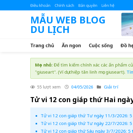
Skip
Điều khoản
Chính sách
Bản quyền
Liên hệ
to
MẪU WEB BLOG
content
DU LỊCH
Trang chủ
Ăn ngon
Cuộc sống
Đồ họ
Mẹo nhỏ:
Để tìm kiếm chính xác các ấn phẩm củ
"giuseart". (Ví dụ: thiệp tân linh mục giuseart).
Tì
Giải trí
55 lượt xem
04/05/2026
Tử vi 12 con giáp thứ Hai ngà
Tử vi 12 con giáp thứ Tư ngày 11/3/2026: 5 
Tử vi 12 con giáp thứ Tư ngày 22/7/2026: 5
Tử vi 12 con giáp thứ Sáu ngày 3/7/2026: 5 