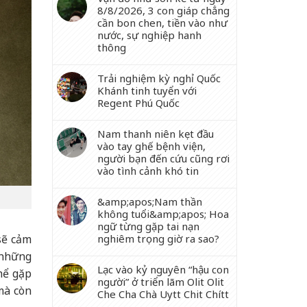
8/8/2026, 3 con giáp chẳng
cần bon chen, tiền vào như
nước, sự nghiệp hanh
thông
Trải nghiệm kỳ nghỉ Quốc
Khánh tinh tuyển với
Regent Phú Quốc
Nam thanh niên kẹt đầu
vào tay ghế bệnh viện,
người bạn đến cứu cũng rơi
vào tình cảnh khó tin
&amp;apos;Nam thần
không tuổi&amp;apos; Hoa
ngữ từng gặp tai nạn
sẽ cảm
nghiêm trọng giờ ra sao?
, những
Lạc vào kỷ nguyên “hậu con
hể gặp
người” ở triển lãm Olit Olit
mà còn
Che Cha Chà Uytt Chit Chítt