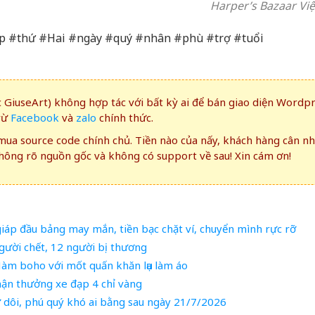
Harper’s Bazaar Vi
áp #thứ #Hai #ngày #quý #nhân #phù #trợ #tuổi
GiuseArt) không hợp tác với bất kỳ ai để bán giao diện Wordp
rừ
Facebook
và
zalo
chính thức.
ua source code chính chủ. Tiền nào của nấy, khách hàng cân n
ông rõ nguồn gốc và không có support về sau! Xin cám ơn!
 giáp đầu bảng may mắn, tiền bạc chặt ví, chuyển mình rực rỡ
gười chết, 12 người bị thương
m boho với mốt quấn khăn lụa làm áo
hận thưởng xe đạp 4 chỉ vàng
ư dôi, phú quý khó ai bằng sau ngày 21/7/2026