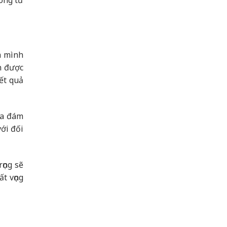
ong tư
a mình
n được
ết quả
ủa đám
với đối
ọng sẽ
ất vọng