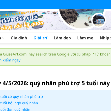
a
Gia đình
Giải trí
Làm đẹp
Làm mẹ
Nhịp 
a GiuseArt.com, hãy search trên Google với cú pháp: "Từ khóa"
m kiếm ngay
y 4/5/2026: quý nhân phù trợ 5 tuổi này
tuổi có quý nhân phù trợ
 tuổi hội ngộ quý nhân
tuổi đón quý nhân