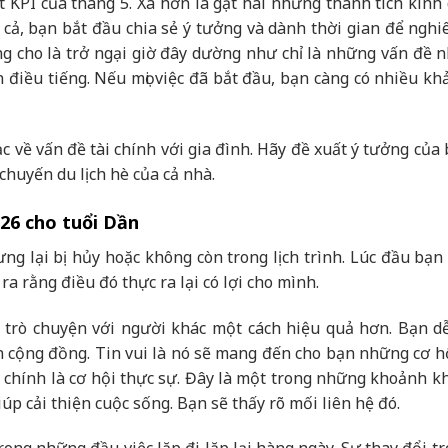
 KPI của tháng 5. Xa hơn là gặt hái những thành tích kinh
cả, bạn bắt đầu chia sẻ ý tưởng và dành thời gian để nghi
g cho là trở ngại giờ đây dường như chỉ là những vấn đề 
n điều tiếng. Nếu mọi việc đã bắt đầu, bạn càng có nhiều kh
 về vấn đề tài chính với gia đình. Hãy đề xuất ý tưởng của
chuyến du lịch hè của cả nhà.
026 cho tuổi Dần
g lại bị hủy hoặc không còn trong lịch trình. Lúc đầu bạn 
ra rằng điều đó thực ra lại có lợi cho mình.
i trò chuyện với người khác một cách hiệu quả hơn. Bạn d
n cộng đồng. Tin vui là nó sẽ mang đến cho bạn những cơ h
ới chính là cơ hội thực sự. Đây là một trong những khoảnh k
úp cải thiện cuộc sống. Bạn sẽ thấy rõ mối liên hệ đó.