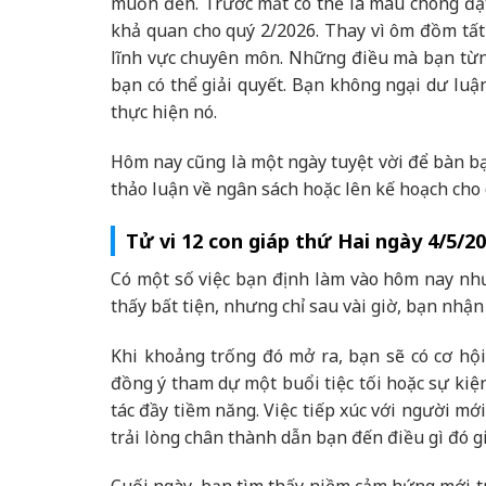
muốn đến. Trước mắt có thể là mau chóng đạt
khả quan cho quý 2/2026. Thay vì ôm đồm tất 
lĩnh vực chuyên môn. Những điều mà bạn từn
bạn có thể giải quyết. Bạn không ngại dư luậ
thực hiện nó.
Hôm nay cũng là một ngày tuyệt vời để bàn bạc
thảo luận về ngân sách hoặc lên kế hoạch cho 
Tử vi 12 con giáp thứ Hai ngày 4/5/2
Có một số việc bạn định làm vào hôm nay nhưn
thấy bất tiện, nhưng chỉ sau vài giờ, bạn nhận 
Khi khoảng trống đó mở ra, bạn sẽ có cơ hộ
đồng ý tham dự một buổi tiệc tối hoặc sự kiệ
tác đầy tiềm năng. Việc tiếp xúc với người m
trải lòng chân thành dẫn bạn đến điều gì đó gi