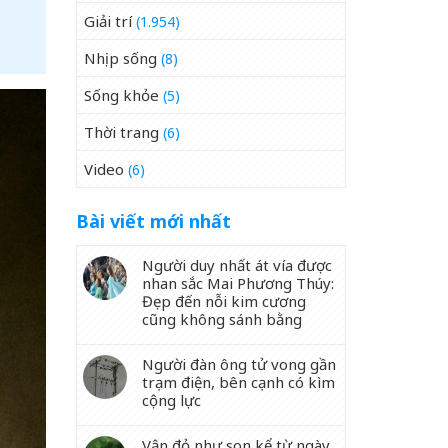
Giải trí
(1.954)
Nhịp sống
(8)
Sống khỏe
(5)
Thời trang
(6)
Video
(6)
Bài viết mới nhất
Người duy nhất át vía được
nhan sắc Mai Phương Thúy:
Đẹp đến nỗi kim cương
cũng không sánh bằng
Người đàn ông tử vong gần
trạm điện, bên cạnh có kìm
cộng lực
Vận đỏ như son kể từ ngày