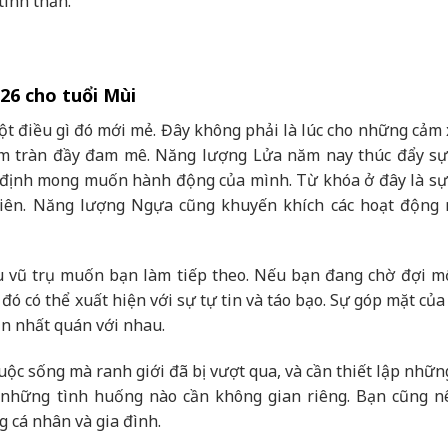
inh thần.
026 cho tuổi Mùi
t điều gì đó mới mẻ. Đây không phải là lúc cho những cảm 
 tim tràn đầy đam mê. Năng lượng Lửa năm nay thúc đẩy sự
g định mong muốn hành động của mình. Từ khóa ở đây là sự
tiên. Năng lượng Ngựa cũng khuyến khích các hoạt động
u vũ trụ muốn bạn làm tiếp theo. Nếu bạn đang chờ đợi m
i đó có thể xuất hiện với sự tự tin và táo bạo. Sự góp mặt củ
n nhất quán với nhau.
uộc sống mà ranh giới đã bị vượt qua, và cần thiết lập nhữn
u những tình huống nào cần không gian riêng. Bạn cũng n
 cá nhân và gia đình.