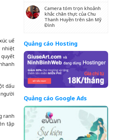
Camera tóm trọn khoảnh
khắc chân thực của Chu
Thanh Huyền trên sân Mỹ
Đình
xúc uể
Quảng cáo Hosting
 nhiệt
 quyết
 nhanh
ột dấu
a người
Quảng cáo Google Ads
g ranh
ên tập