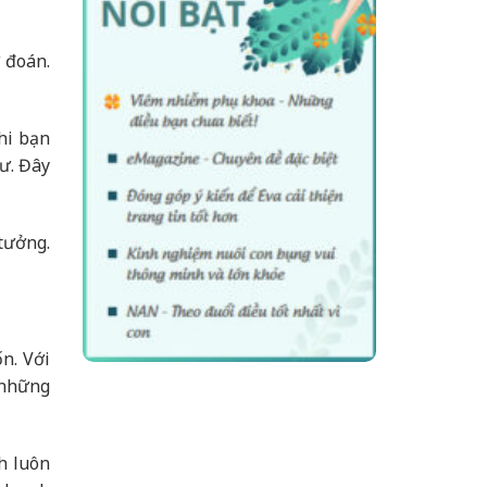
 đoán.
hi bạn
ư. Đây
tưởng.
n. Với
 những
h luôn