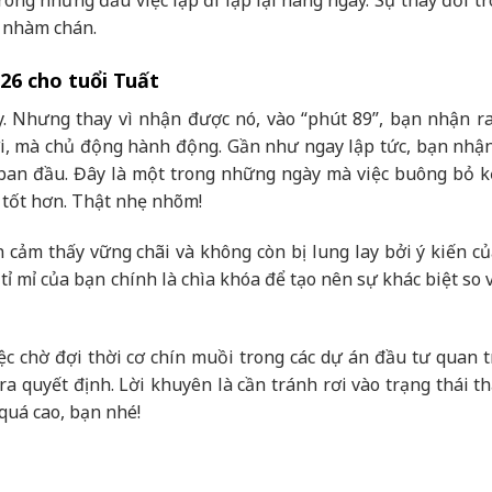
ong những đầu việc lặp đi lặp lại hàng ngày. Sự thay đổi tr
t nhàm chán.
026 cho tuổi Tuất
. Nhưng thay vì nhận được nó, vào “phút 89”, bạn nhận r
i, mà chủ động hành động. Gần như ngay lập tức, bạn nhậ
ban đầu. Đây là một trong những ngày mà việc buông bỏ k
 tốt hơn. Thật nhẹ nhõm!
 cảm thấy vững chãi và không còn bị lung lay bởi ý kiến c
ỉ mỉ của bạn chính là chìa khóa để tạo nên sự khác biệt so 
c chờ đợi thời cơ chín muồi trong các dự án đầu tư quan tr
a quyết định. Lời khuyên là cần tránh rơi vào trạng thái th
quá cao, bạn nhé!