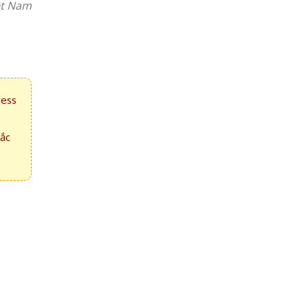
ệt Nam
ress
hắc