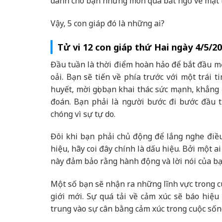
dành cho bạn những món quà bất ngờ về mặt t
Vậy, 5 con giáp đó là những ai?
Tử vi 12 con giáp thứ Hai ngày 4/5/2
Đầu tuần là thời điểm hoàn hảo để bắt đầu mộ
oải. Bạn sẽ tiến về phía trước với một trái
huyết, mời gọi bạn khai thác sức mạnh, khẳn
đoán. Bạn phải là người bước đi bước đầu 
chóng vì sự tự do.
Đôi khi bạn phải chủ động để lắng nghe điề
hiệu, hãy coi đây chính là dấu hiệu. Bởi một a
này đảm bảo rằng hành động và lời nói của bạ
Một số bạn sẽ nhận ra những lĩnh vực trong c
giới mới. Sự quá tải về cảm xúc sẽ báo hiệ
trung vào sự cân bằng cảm xúc trong cuộc sống