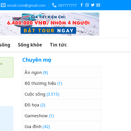
email.com@gmail.com
097777777
sống
Sống khỏe
Tin tức
Chuyên mục
 +
Ăn ngon
(9)
Bộ thương hiệu
(1)
Cuộc sống
(3.515)
Đồ họa
(2)
Gameshow
(1)
Gia đình
(42)