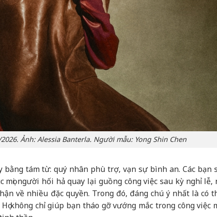
5/2026. Ảnh: Alessia Banterla. Người mẫu: Yong Shin Chen
y bằng tám từ: quý nhân phù trợ, vạn sự bình an. Các bạn 
úc mọi người hối hả quay lại guồng công việc sau kỳ nghỉ lễ
hận về nhiều đặc quyền. Trong đó, đáng chú ý nhất là có t
 Họ không chỉ giúp bạn tháo gỡ vướng mắc trong công việc 