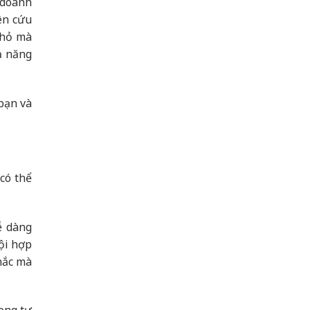
 doanh
ên cứu
nhỏ mà
ả năng
 bạn và
có thể
ễ dàng
ội hợp
hắc mà