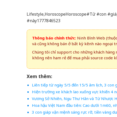
Lifestyle,HoroscopeHoroscope#Tử #con #gi
#này1777846523
Thông báo chính thức:
Ninh Bình Web (thuộc 
và cũng không bán ở bất kỳ kênh nào ngoại t
Chúng tôi chỉ support cho những khách hàng m
không nên ham rẻ để mua phải source code kh
Xem thêm:
Liên tiếp từ ngày 5/5 đến 15/5 âm lịch, 3 con
Hiện trường xe khách lao xuống vực khiến 4 n
Vương Sở Nhiên, Ngu Thư Hân và Từ Nhược Hà
Hoa hậu Việt Nam đầu tiên: Cao dưới 1m60, n
3 con giáp vận mệnh sáng rực rỡ, tiền vàng d