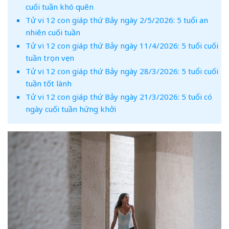
cuối tuần khó quên
Tử vi 12 con giáp thứ Bảy ngày 2/5/2026: 5 tuổi an
nhiên cuối tuần
Tử vi 12 con giáp thứ Bảy ngày 11/4/2026: 5 tuổi cuối
tuần trọn vẹn
Tử vi 12 con giáp thứ Bảy ngày 28/3/2026: 5 tuổi cuối
tuần tốt lành
Tử vi 12 con giáp thứ Bảy ngày 21/3/2026: 5 tuổi có
ngày cuối tuần hứng khởi