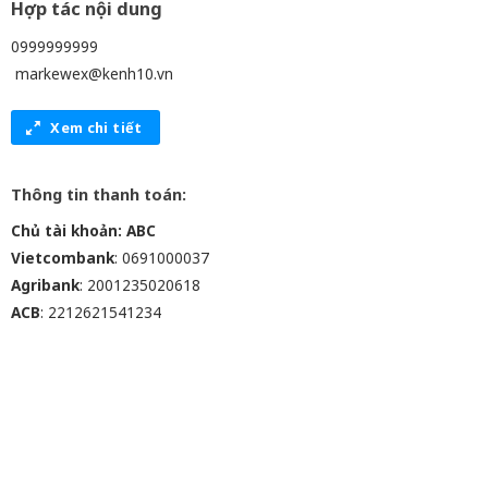
Hợp tác nội dung
0999999999
markewex@kenh10.vn
Xem chi tiết
Thông tin thanh toán:
Chủ tài khoản: ABC
Vietcombank
: 0691000037
Agribank
: 2001235020618
ACB
: 2212621541234