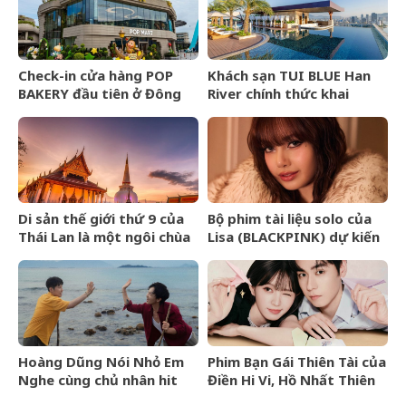
Check-in cửa hàng POP
Khách sạn TUI BLUE Han
BAKERY đầu tiên ở Đông
River chính thức khai
Nam Á của POP MART
trương tại Đà Nẵng
Di sản thế giới thứ 9 của
Bộ phim tài liệu solo của
Thái Lan là một ngôi chùa
Lisa (BLACKPINK) dự kiến
cổ hơn 800 năm
ra mắt tại Liên hoan phim
TIFF 2026
Hoàng Dũng Nói Nhỏ Em
Phim Bạn Gái Thiên Tài của
Nghe cùng chủ nhân hit
Điền Hi Vi, Hồ Nhất Thiên
Van Gogh Dept
nhận review tiêu cực vì