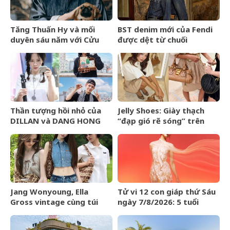
Tăng Thuấn Hy và mối
BST denim mới của Fendi
duyên sáu năm với Cửu
được dệt từ chuối
Môn
Thần tượng hồi nhỏ của
Jelly Shoes: Giày thạch
DILLAN và DANG HONG
“đạp gió rẽ sóng” trên
HAI là ai?
BXH Lyst Index Quý
2/2026
Jang Wonyoung, Ella
Tử vi 12 con giáp thứ Sáu
Gross vintage cùng túi
ngày 7/8/2026: 5 tuổi
kết hạt Miu Miu Mesh Bag
được tuyên dương