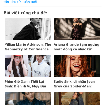
tấn
Thu
từ
Tuần
tuổi
Bài viết cùng chủ đề:
Yillian Marie Atkinson: The
Ariana Grande tạm ngưng
Geometry of Confidence
hoạt động ca nhạc từ
tháng 9/2026
Phim Gió Xanh Thổi Lại
Sadie Sink, dị nhân Jean
Sinh: Điền Hi Vi, Ngụy Đại
Grey của Spider-Man:
Huân bước vào cuộc chiến
Brand New Day là ai?
thượng lưu