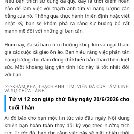
Nếu bạn thích sử dụng đá quý, đây là thời điểm hoàn
hảo để làm việc với thạch anh tím vì năng lượng cân
bằng của nó. Thông qua thực hành thiền định hoặc viết
nhật ký, bạn sẽ khám phá ra rằng sự buông bỏ rất
mạnh mẽ đối với những gì bạn cần.
Hôm nay, đa số bạn có xu hướng khép kín và ngại tham
gia các cuộc xã giao ồn ào. Bạn hiểu rằng việc phân tán
năng lượng cho đám đông chỉ khiến bản thân thêm kiệt
sức. Một khoảng lặng yên tĩnh lúc này là tốt nhất đối
với bạn.
>>>KHÁM PHÁ: THẠCH ANH TÍM, VIÊN ĐÁ CỦA TÂM LINH
VÀ SỰ CHỮA LÀNH
Tử vi 12 con giáp thứ Bảy ngày 20/6/2026 cho
tuổi Thân
Ai đó báo cho bạn một tin tức vào đầu ngày. Nội dung
khiến bạn hoàn toàn thay đổi kỳ vọng theo hướng tích
cực. Trước đó, bạn cho rằng việc này sẽ mất nhiều thời