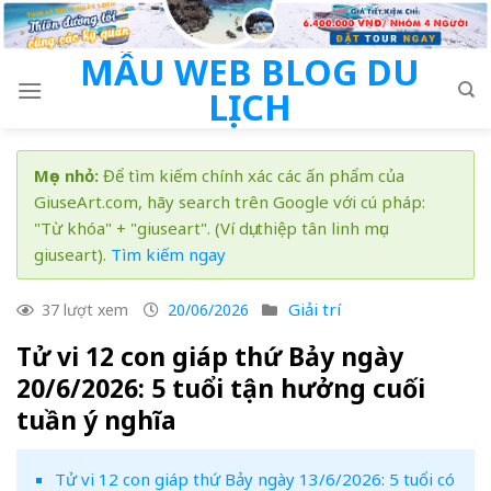
Skip
to
MẪU WEB BLOG DU
content
LỊCH
Mẹo nhỏ:
Để tìm kiếm chính xác các ấn phẩm của
GiuseArt.com, hãy search trên Google với cú pháp:
"Từ khóa" + "giuseart". (Ví dụ: thiệp tân linh mục
giuseart).
Tìm kiếm ngay
Giải trí
37 lượt xem
20/06/2026
Tử vi 12 con giáp thứ Bảy ngày
20/6/2026: 5 tuổi tận hưởng cuối
tuần ý nghĩa
Tử vi 12 con giáp thứ Bảy ngày 13/6/2026: 5 tuổi có