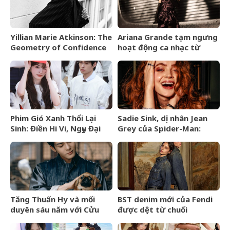
Yillian Marie Atkinson: The
Ariana Grande tạm ngưng
Geometry of Confidence
hoạt động ca nhạc từ
tháng 9/2026
Phim Gió Xanh Thổi Lại
Sadie Sink, dị nhân Jean
Sinh: Điền Hi Vi, Ngụy Đại
Grey của Spider-Man:
Huân bước vào cuộc chiến
Brand New Day là ai?
thượng lưu
Tăng Thuấn Hy và mối
BST denim mới của Fendi
duyên sáu năm với Cửu
được dệt từ chuối
Môn