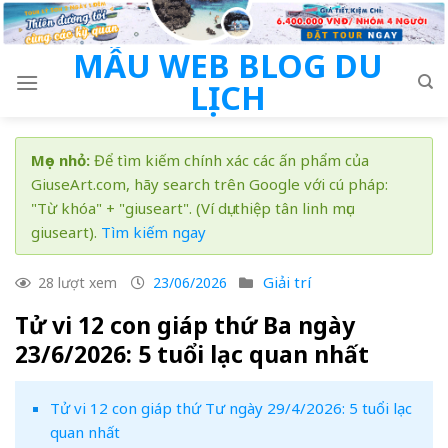
Skip
to
MẪU WEB BLOG DU
content
LỊCH
Mẹo nhỏ:
Để tìm kiếm chính xác các ấn phẩm của
GiuseArt.com, hãy search trên Google với cú pháp:
"Từ khóa" + "giuseart". (Ví dụ: thiệp tân linh mục
giuseart).
Tìm kiếm ngay
Giải trí
28 lượt xem
23/06/2026
Tử vi 12 con giáp thứ Ba ngày
23/6/2026: 5 tuổi lạc quan nhất
Tử vi 12 con giáp thứ Tư ngày 29/4/2026: 5 tuổi lạc
quan nhất