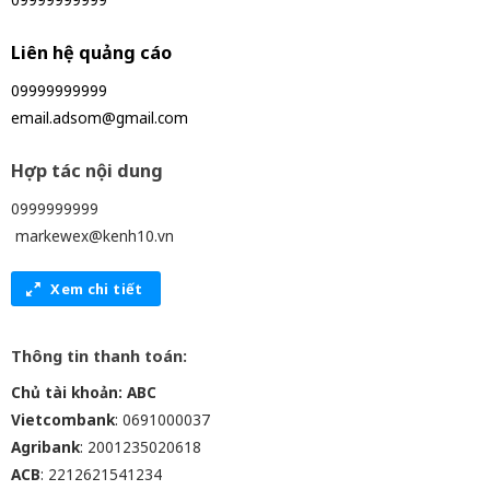
Liên hệ quảng cáo
09999999999
email.adsom@gmail.com
Hợp tác nội dung
0999999999
markewex@kenh10.vn
Xem chi tiết
Thông tin thanh toán:
Chủ tài khoản: ABC
Vietcombank
: 0691000037
Agribank
: 2001235020618
ACB
: 2212621541234