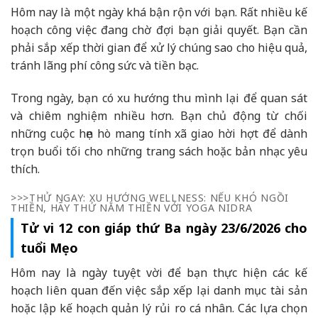
Hôm nay là một ngày khá bận rộn với bạn. Rất nhiều kế
hoạch công việc đang chờ đợi bạn giải quyết. Bạn cần
phải sắp xếp thời gian để xử lý chúng sao cho hiệu quả,
tránh lãng phí công sức và tiền bạc.
Trong ngày, bạn có xu hướng thu mình lại để quan sát
và chiêm nghiệm nhiều hơn. Bạn chủ động từ chối
những cuộc hẹn hò mang tính xã giao hời hợt để dành
trọn buổi tối cho những trang sách hoặc bản nhạc yêu
thích.
>>>THỬ NGAY: XU HƯỚNG WELLNESS: NẾU KHÓ NGỒI
THIỀN, HÃY THỬ NẰM THIỀN VỚI YOGA NIDRA
Tử vi 12 con giáp thứ Ba ngày 23/6/2026 cho
tuổi Mẹo
Hôm nay là ngày tuyệt vời để bạn thực hiện các kế
hoạch liên quan đến việc sắp xếp lại danh mục tài sản
hoặc lập kế hoạch quản lý rủi ro cá nhân. Các lựa chọn