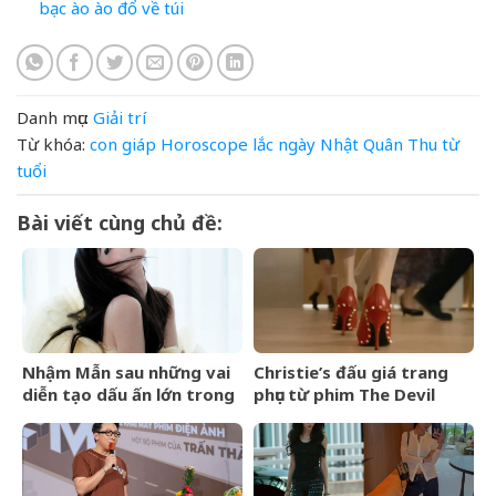
bạc ào ào đổ về túi
Danh mục:
Giải trí
Từ khóa:
con
giáp
Horoscope
lắc
ngày
Nhật
Quân
Thu
từ
tuổi
Bài viết cùng chủ đề:
Nhậm Mẫn sau những vai
Christie’s đấu giá trang
diễn tạo dấu ấn lớn trong
phục từ phim The Devil
nửa đầu năm 2026
Wears Prada