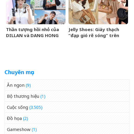
Thần tượng hồi nhỏ của
Jelly Shoes: Giày thạch
DILLAN và DANG HONG
“đạp gió rẽ sóng” trên
HAI là ai?
BXH Lyst Index Quý
2/2026
Chuyên mục
Ăn ngon
(9)
Bộ thương hiệu
(1)
Cuộc sống
(3.505)
Đồ họa
(2)
Gameshow
(1)