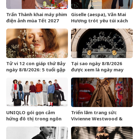
Trấn Thành khai máy phim
Giselle (aespa), Văn Mai
điện ảnh mùa Tết 2027
Hương trót yêu túi xách
LOEWE Amazona 180
Tử vi 12 con giáp thứ Bảy
Tại sao ngày 8/8/2026
ngày 8/8/2026: 5 tuổi gặp
được xem là ngày may
may mắn
mắn?
UNIQLO gói gọn cảm
Triển lãm trang sức
hứng đô thị trong ngôn
Vivienne Westwood &
ngữ thời trang của bộ sưu
Jewellery đến Bangkok
tập Thu Đông 2026
vào tháng 9/2026