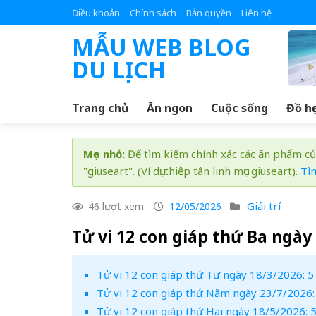
Skip
Điều khoản
Chính sách
Bản quyền
Liên hệ
to
MẪU WEB BLOG
content
DU LỊCH
Trang chủ
Ăn ngon
Cuộc sống
Đồ họ
Mẹo nhỏ:
Để tìm kiếm chính xác các ấn phẩm củ
"giuseart". (Ví dụ: thiệp tân linh mục giuseart).
Tì
Giải trí
46 lượt xem
12/05/2026
Tử vi 12 con giáp thứ Ba ngày
Tử vi 12 con giáp thứ Tư ngày 18/3/2026: 5 
Tử vi 12 con giáp thứ Năm ngày 23/7/2026: 5
Tử vi 12 con giáp thứ Hai ngày 18/5/2026: 5