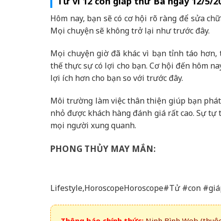
Tử vi 12 con giáp thứ Ba ngày 12/5/2
Hôm nay, bạn sẽ có cơ hội rõ ràng để sửa chữa
Mọi chuyện sẽ không trở lại như trước đây.
Mọi chuyện giờ đã khác vì bạn tỉnh táo hơn,
thế thực sự có lợi cho bạn. Cơ hội đến hôm na
lợi ích hơn cho bạn so với trước đây.
Môi trường làm việc thân thiện giúp bạn phát 
nhỏ được khách hàng đánh giá rất cao. Sự tự t
mọi người xung quanh.
PHONG THỦY MAY MẮN:
Lifestyle,HoroscopeHoroscope#Tử #con #gi
Thông báo chính thức:
Ninh Bình Web (thuộc 