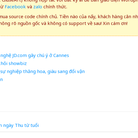
rừ
Facebook
và
zalo
chính thức.
ua source code chính chủ. Tiền nào của nấy, khách hàng cân n
ông rõ nguồn gốc và không có support về sau! Xin cám ơn!
nghệ JD.com gây chú ý ở Cannes
khỏi showbiz
sự nghiệp thăng hoa, giàu sang đổi vận
ên
m
ngày
Thu
từ
tuổi