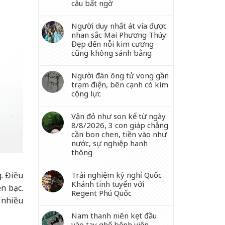
câu bất ngờ
Người duy nhất át vía được
nhan sắc Mai Phương Thúy:
Đẹp đến nỗi kim cương
cũng không sánh bằng
Người đàn ông tử vong gần
trạm điện, bên cạnh có kìm
cộng lực
Vận đỏ như son kể từ ngày
8/8/2026, 3 con giáp chẳng
cần bon chen, tiền vào như
nước, sự nghiệp hanh
thông
. Điều
Trải nghiệm kỳ nghỉ Quốc
Khánh tinh tuyển với
n bạc.
Regent Phú Quốc
 nhiều
Nam thanh niên kẹt đầu
vào tay ghế bệnh viện,