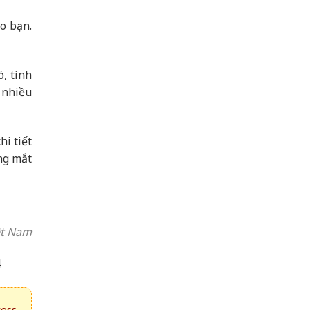
ho bạn.
, tình
i nhiều
hi tiết
ong mắt
ệt Nam
4
ress