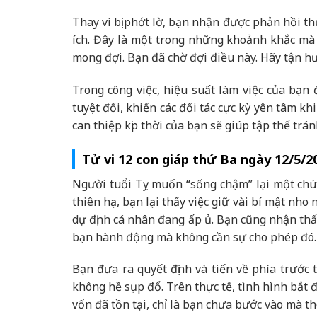
Thay vì bị phớt lờ, bạn nhận được phản hồi th
ích. Đây là một trong những khoảnh khắc mà 
mong đợi. Bạn đã chờ đợi điều này. Hãy tận h
Trong công việc, hiệu suất làm việc của bạn 
tuyệt đối, khiến các đối tác cực kỳ yên tâm k
can thiệp kịp thời của bạn sẽ giúp tập thể trá
Tử vi 12 con giáp thứ Ba ngày 12/5/2
Người tuổi Tỵ muốn “sống chậm” lại một chút 
thiên hạ, bạn lại thấy việc giữ vài bí mật nh
dự định cá nhân đang ấp ủ. Bạn cũng nhận thấ
bạn hành động mà không cần sự cho phép đó.
Bạn đưa ra quyết định và tiến về phía trước
không hề sụp đổ. Trên thực tế, tình hình bắt
vốn đã tồn tại, chỉ là bạn chưa bước vào mà t