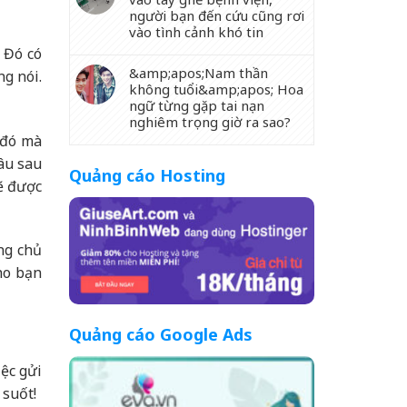
người bạn đến cứu cũng rơi
vào tình cảnh khó tin
 Đó có
&amp;apos;Nam thần
ng nói.
không tuổi&amp;apos; Hoa
ngữ từng gặp tai nạn
nghiêm trọng giờ ra sao?
 đó mà
lâu sau
Quảng cáo Hosting
ẽ được
ng chủ
ho bạn
Quảng cáo Google Ads
iệc gửi
 suốt!