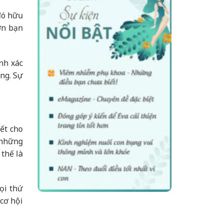
 đó hữu
ơn bạn
nh xác
ung. Sự
ết cho
c những
thế là
ọi thứ
cơ hội