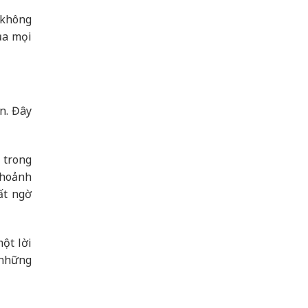
 không
ủa mọi
n. Đây
 trong
khoảnh
ất ngờ
ột lời
 những