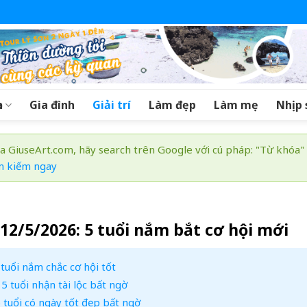
a
Gia đình
Giải trí
Làm đẹp
Làm mẹ
Nhịp 
a GiuseArt.com, hãy search trên Google với cú pháp: "Từ khóa"
m kiếm ngay
 12/5/2026: 5 tuổi nắm bắt cơ hội mới
tuổi nắm chắc cơ hội tốt
 tuổi nhận tài lộc bất ngờ
 tuổi có ngày tốt đẹp bất ngờ