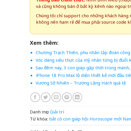
và cũng không bán ở bất kỳ kênh nào ngoại t
Chúng tôi chỉ support cho những khách hàng m
không nên ham rẻ để mua phải source code kh
Xem thêm:
Chương Trạch Thiên, phu nhân tập đoàn công 
Vóc dáng siêu thực của mỹ nhân từng bị đuổi 
Sau đêm nay, 3 con giáp gặp thời trúng mánh, 
iPhone 18 Pro Max lộ diện thiết kế mới đầu ti
Vương Sở Nhiên – Trương Lăng Hách quá tệ
Danh mục:
Giải trí
Từ khóa:
bắt
có
con
giáp
hội
Horoscope
mới
Na