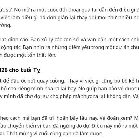
ực sự. Nó mở ra một cuộc đối thoại qua lại dẫn đến điều gì
việc làm điều gì đó đơn giản lại thay đổi mọi thứ nhiều h
ưởng.
đạt đỉnh cao. Bạn xử lý các con số và văn bản một cách chí
hi cộng tác. Bạn nhìn ra những điểm yếu trong một dự án ch
nh được một tổn thất lớn.
026 cho tuổi Tỵ
để đầu óc bớt quay cuồng. Thay vì việc gì cũng bô bô kể h
o nhỏ cho riêng mình hóa ra lại hay. Nó giúp bạn bảo vệ đượ
y mình đã chờ đợi sự cho phép mà thực ra lại không cần. Và 
 theo cách mà bạn đã trì hoãn bấy lâu nay. Và đoán xem? M
 đầu chuyển biến vì bạn đã ngừng do dự. Điều này mở ra một 
hôi. Thật mừng vì cuối cùng bạn đã làm được!