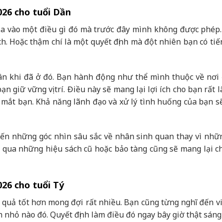
026 cho tuổi Dần
ia vào một điều gì đó mà trước đây mình không được phép.
h. Hoặc thậm chí là một quyết định mà đột nhiên bạn có tiế
hân khi đã ở đó. Bạn hành động như thể mình thuộc về nơi
n giữ vững vị trí. Điều này sẽ mang lại lợi ích cho bạn rất 
 mắt bạn. Khả năng lãnh đạo và xử lý tình huống của bạn s
ến những góc nhìn sâu sắc về nhân sinh quan thay vì nhữ
 qua những hiệu sách cũ hoặc bảo tàng cũng sẽ mang lại c
026 cho tuổi Tý
ết quả tốt hơn mong đợi rất nhiều. Bạn cũng từng nghĩ đến v
 nhỏ nào đó. Quyết định làm điều đó ngay bây giờ thật sáng