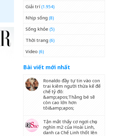
Giải trí
(1.954)
Nhịp sống
(8)
Sống khỏe
(5)
Thời trang
(6)
Video
(6)
Bài viết mới nhất
Ronaldo đầy tự tin vào con
trai kiêm người thừa kế đế
chế tỷ đô:
&amp;apos;Thằng bé sẽ
còn cao lớn hơn
tôi&amp;apos;
Tận mắt thấy cơ ngơi chục
nghìn m2 của Hoài Linh,
danh ca Chế Linh thốt lên