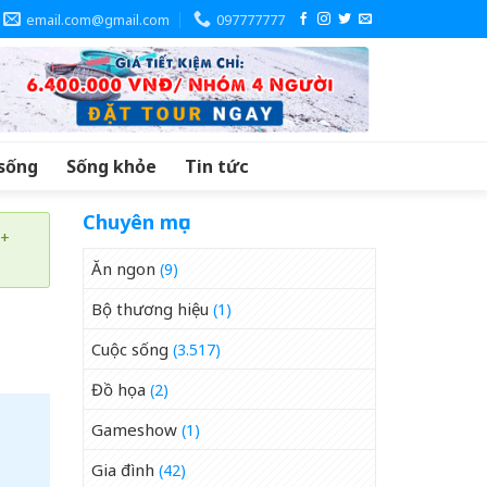
email.com@gmail.com
097777777
sống
Sống khỏe
Tin tức
Chuyên mục
 +
Ăn ngon
(9)
Bộ thương hiệu
(1)
Cuộc sống
(3.517)
Đồ họa
(2)
Gameshow
(1)
Gia đình
(42)