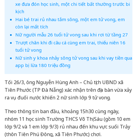
xe đưa đón học sinh, một chi tiết bất thường trước bi
kịch
Hai bé trai rủ nhau tắm sông, một em tử vong, em
còn lại mất tích
Nữ người mẫu 26 tuổi tử vong sau khi rơi từ tầng 27
Trượt chân khi đi câu cá cùng em trai, thiếu niên 16
tuổi tử vong
Nữ sinh y khoa nhảy sông tử vong sau khi vay tiền qua
app bị lừa 180 triệu đồng
Tối 26/3, ông Nguyễn Hùng Anh – Chủ tịch UBND xã
Tiên Phước (TP Đà Nẵng) xác nhận trên địa bàn vừa xảy
ra vụ đuối nước khiến 2 nữ sinh lớp 9 tử vong.
Theo thông tin ban đầu, khoảng 15h30 cùng ngày,
nhóm 11 học sinh Trường THCS Võ Thị Sáu (gồm 10 em
lớp 9/2 và 1 em lớp 9/3) rủ nhau đến khu vực suối Trảy
(thôn Tiên Phú Đông, xã Tiên Phước) chơi.