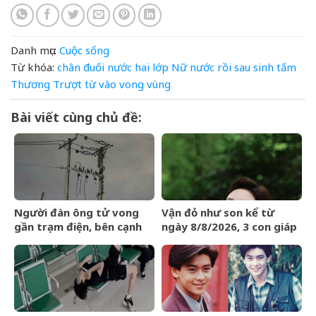
Danh mục:
Cuộc sống
Từ khóa:
chân
đuối nước
hai
lớp
Nữ
nước
rồi
sau
sinh
tấm
Thương
Trượt
từ
vào
vong
vùng
Bài viết cùng chủ đề:
Người đàn ông tử vong
Vận đỏ như son kể từ
gần trạm điện, bên cạnh
ngày 8/8/2026, 3 con giáp
có kìm cộng lực
chẳng cần bon chen, tiền
vào như nước, sự nghiệp
hanh thông