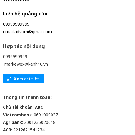
Liên hệ quảng cáo
09999999999
email.adsom@gmail.com
Hợp tác nội dung
0999999999
markewex@kenh10.vn
Xem chi tiết
Thông tin thanh toán:
Chủ tài khoản: ABC
Vietcombank
: 0691000037
Agribank
: 2001235020618
ACB
: 2212621541234