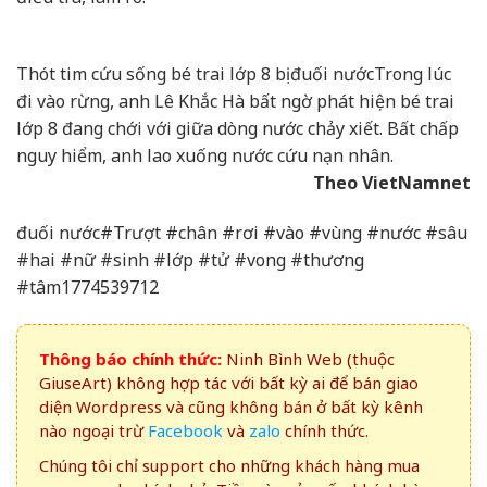
Thót tim cứu sống bé trai lớp 8 bị đuối nước
Trong lúc
đi vào rừng, anh Lê Khắc Hà bất ngờ phát hiện bé trai
lớp 8 đang chới với giữa dòng nước chảy xiết. Bất chấp
nguy hiểm, anh lao xuống nước cứu nạn nhân.
Theo VietNamnet
đuối nước#Trượt #chân #rơi #vào #vùng #nước #sâu
#hai #nữ #sinh #lớp #tử #vong #thương
#tâm1774539712
Thông báo chính thức:
Ninh Bình Web (thuộc
GiuseArt) không hợp tác với bất kỳ ai để bán giao
diện Wordpress và cũng không bán ở bất kỳ kênh
nào ngoại trừ
Facebook
và
zalo
chính thức.
Chúng tôi chỉ support cho những khách hàng mua