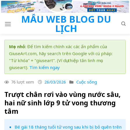
Skip
to
MẪU WEB BLOG DU
content
LỊCH
Mẹo nhỏ:
Để tìm kiếm chính xác các ấn phẩm của
GiuseArt.com, hãy search trên Google với cú pháp:
"Từ khóa" + "giuseart". (Ví dụ: thiệp tân linh mục
giuseart).
Tìm kiếm ngay
Cuộc sống
76 lượt xem
26/03/2026
Trượt chân rơi vào vùng nước sâu,
hai nữ sinh lớp 9 tử vong thương
tâm
Bé gái 18 tháng tuổi tử vong sau khi bị bỏ quên trên