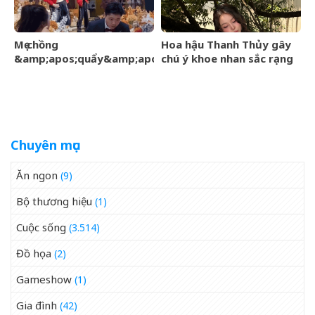
Mẹ chồng
Hoa hậu Thanh Thủy gây
&amp;apos;quẩy&amp;apos;
chú ý khoe nhan sắc rạng
hết mình trên sân khấu, cô
rỡ, úp mở chuyện hẹn hò
dâu nói một câu, lời đáp
của chú rể gây sốt
Chuyên mục
Ăn ngon
(9)
Bộ thương hiệu
(1)
Cuộc sống
(3.514)
Đồ họa
(2)
Gameshow
(1)
Gia đình
(42)