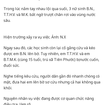
Trong lúc nắm tay nhau lội qua suối, 3 nữ sinh B.N.,
T.T.H.V. và M.K. bất ngờ trượt chân rơi vào vùng nước
sâu.
Hiện trường xảy ra vụ việc. Ảnh: N.X
Ngay sau đó, các học sinh còn lại cố gắng cứu và kéo
được em B.N. lên bờ. Tuy nhiên, em T.T.H.V. và em
B.T.M.K. (cùng 15 tuổi, trú xã Tiên Phước) bị nước cuốn,
đuối sức.
Nghe tiếng kêu cứu, người dân gần đó nhanh chóng có
mặt, đưa hai em lên bờ sơ cứu nhưng cả hai không qua
khỏi.
Nguyên nhân vụ việc đang được cơ quan chức năng
điều tra, làm rõ.