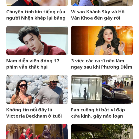
Chuyện tình kín tiếng của
Vì sao Khánh Sky và Hồ
người Nhện khép lại bằng
Văn Khoa đến gây rối
lễ cưới riêng tư
nhưng Vua Quạt cũng bị
khởi tố?
Nam diễn viên đóng 17
3 việc các ca sĩ nên làm
phim vẫn thất bại
ngay sau khi Phương Diễm
Huyền bị khởi tố
Không tin nổi đây là
Fan cuồng bị bắt vì đập
Victoria Beckham ở tuổi
cửa kính, gây náo loạn
52
trước thềm BlackPink kỷ
niệm 10 năm