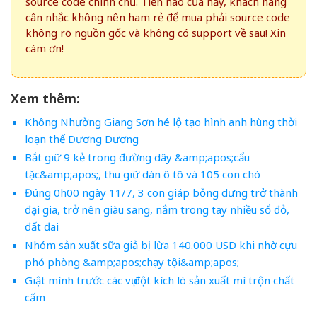
source code chính chủ. Tiền nào của nấy, khách hàng
cân nhắc không nên ham rẻ để mua phải source code
không rõ nguồn gốc và không có support về sau! Xin
cám ơn!
Xem thêm:
Không Nhường Giang Sơn hé lộ tạo hình anh hùng thời
loạn thế Dương Dương
Bắt giữ 9 kẻ trong đường dây &amp;apos;cẩu
tặc&amp;apos;, thu giữ dàn ô tô và 105 con chó
Đúng 0h00 ngày 11/7, 3 con giáp bỗng dưng trở thành
đại gia, trở nên giàu sang, nắm trong tay nhiều sổ đỏ,
đất đai
Nhóm sản xuất sữa giả bị lừa 140.000 USD khi nhờ cựu
phó phòng &amp;apos;chạy tội&amp;apos;
Giật mình trước các vụ đột kích lò sản xuất mì trộn chất
cấm