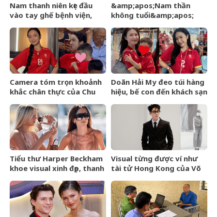
Nam thanh niên kẹt đầu
&amp;apos;Nam thần
vào tay ghế bệnh viện,
không tuổi&amp;apos;
người bạn đến cứu cũng
Hoa ngữ từng gặp tai nạn
rơi vào tình cảnh khó tin
nghiêm trọng giờ ra sao?
Camera tóm trọn khoảnh
Doãn Hải My đeo túi hàng
khắc chân thực của Chu
hiệu, bế con đến khách sạn
Thanh Huyền trên sân Mỹ
gặp Văn Hậu, visual cam
Đình
thường có còn xinh đẹp
như ảnh tự đăng?
Tiểu thư Harper Beckham
Visual từng được ví như
khoe visual xinh đẹp, thanh
tài tử Hong Kong của Võ
xuân mơn mởn trên du
Điền Gia Huy bất ngờ gây
thuyền triệu đô, đọ sắc
tranh cãi vì một thay đổi
cùng mẹ