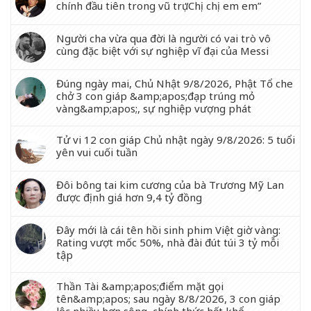
chính đầu tiên trong vũ trụ “Chị chị em em”
Người cha vừa qua đời là người có vai trò vô
cùng đặc biệt với sự nghiệp vĩ đại của Messi
Đúng ngày mai, Chủ Nhật 9/8/2026, Phật Tổ che
chở 3 con giáp &amp;apos;đạp trúng mỏ
vàng&amp;apos;, sự nghiệp vượng phát
Tử vi 12 con giáp Chủ nhật ngày 9/8/2026: 5 tuổi
yên vui cuối tuần
Đôi bông tai kim cương của bà Trương Mỹ Lan
được định giá hơn 9,4 tỷ đồng
Đây mới là cái tên hồi sinh phim Việt giờ vàng:
Rating vượt mốc 50%, nhà đài đút túi 3 tỷ mỗi
tập
Thần Tài &amp;apos;điểm mặt gọi
tên&amp;apos; sau ngày 8/8/2026, 3 con giáp
lộc nhiều hơn sông, chính thức hết khổ