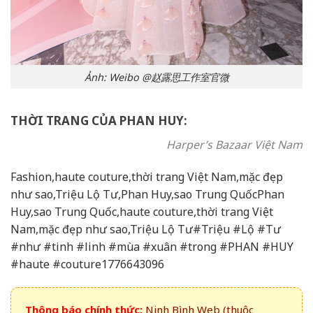
Ảnh: Weibo @赵露思工作室官微
THỜI TRANG CỦA PHAN HUY:
Harper’s Bazaar Việt Nam
Fashion,haute couture,thời trang Việt Nam,mặc đẹp
như sao,Triệu Lộ Tư,Phan Huy,sao Trung QuốcPhan
Huy,sao Trung Quốc,haute couture,thời trang Việt
Nam,mặc đẹp như sao,Triệu Lộ Tư#Triệu #Lộ #Tư
#như #tinh #linh #mùa #xuân #trong #PHAN #HUY
#haute #couture1776643096
Thông báo chính thức:
Ninh Bình Web (thuộc