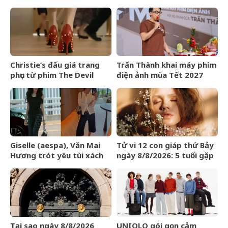
quỹ cho bệnh nhân chạy
nửa đầu năm 2026
thận nhân tạo
Christie’s đấu giá trang
Trấn Thành khai máy phim
phục từ phim The Devil
điện ảnh mùa Tết 2027
Wears Prada
Giselle (aespa), Văn Mai
Tử vi 12 con giáp thứ Bảy
Hương trót yêu túi xách
ngày 8/8/2026: 5 tuổi gặp
LOEWE Amazona 180
may mắn
Tại sao ngày 8/8/2026
UNIQLO gói gọn cảm