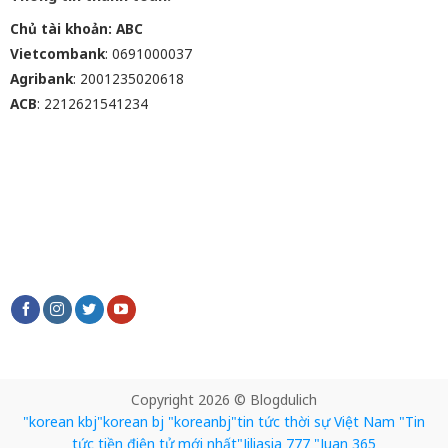
Chủ tài khoản: ABC
Vietcombank
: 0691000037
Agribank
: 2001235020618
ACB
: 2212621541234
Copyright 2026 © Blogdulich
"korean kbj​
"korean bj
"koreanbj​
"tin tức thời sự Việt Nam
"Tin
tức tiền điện tử mới nhất​
"Jiliasia 777
"Juan 365​