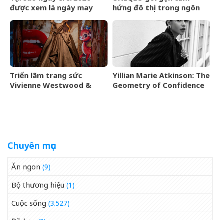
được xem là ngày may
hứng đô thị trong ngôn
mắn?
ngữ thời trang của bộ sưu
tập Thu Đông 2026
Triển lãm trang sức
Yillian Marie Atkinson: The
Vivienne Westwood &
Geometry of Confidence
Jewellery đến Bangkok
vào tháng 9/2026
Chuyên mục
Ăn ngon
(9)
Bộ thương hiệu
(1)
Cuộc sống
(3.527)