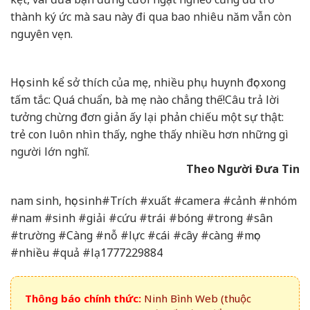
thành ký ức mà sau này đi qua bao nhiêu năm vẫn còn
nguyên vẹn.
Học sinh kể sở thích của mẹ, nhiều phụ huynh đọc xong
tấm tắc: Quá chuẩn, bà mẹ nào chẳng thế!
Câu trả lời
tưởng chừng đơn giản ấy lại phản chiếu một sự thật:
trẻ con luôn nhìn thấy, nghe thấy nhiều hơn những gì
người lớn nghĩ.
Theo Người Đưa Tin
nam sinh, học sinh#Trích #xuất #camera #cảnh #nhóm
#nam #sinh #giải #cứu #trái #bóng #trong #sân
#trường #Càng #nỗ #lực #cái #cây #càng #mọc
#nhiều #quả #lạ1777229884
Thông báo chính thức:
Ninh Bình Web (thuộc