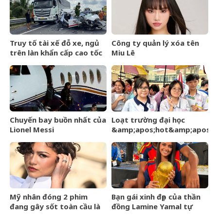
vóc dáng gầy gò
Truy tố tài xế đỗ xe, ngủ
Công ty quản lý xóa tên
trên làn khẩn cấp cao tốc
Miu Lê
khiến một người tử vong
Chuyến bay buồn nhất của
Loạt trường đại học
Lionel Messi
&amp;apos;hot&amp;apos;
công bố điểm chuẩn hôm
nay, thí sinh hồi hộp chờ
kết quả
Mỹ nhân đóng 2 phim
Bạn gái xinh đẹp của thần
đang gây sốt toàn cầu là
đồng Lamine Yamal tự
bà xã của
mình hé lộ tình hình sức