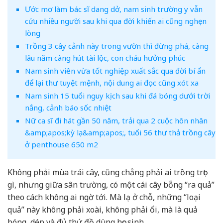
Ước mơ làm bác sĩ dang dở, nam sinh trường y vẫn
cứu nhiều người sau khi qua đời khiến ai cũng nghẹn
lòng
Trồng 3 cây cảnh này trong vườn thì đừng phá, càng
lâu năm càng hút tài lộc, con cháu hưởng phúc
Nam sinh viên vừa tốt nghiệp xuất sắc qua đời bí ẩn
để lại thư tuyệt mệnh, nội dung ai đọc cũng xót xa
Nam sinh 15 tuổi nguy kịch sau khi đá bóng dưới trời
nắng, cảnh báo sốc nhiệt
Nữ ca sĩ đi hát gần 50 năm, trải qua 2 cuộc hôn nhân
&amp;apos;kỳ lạ&amp;apos;, tuổi 56 thư thả trồng cây
ở penthouse 650 m2
Không phải mùa trái cây, cũng chẳng phải ai trồng trọt
gì, nhưng giữa sân trường, có một cái cây bỗng “ra quả”
theo cách không ai ngờ tới. Mà lạ ở chỗ, những “loại
quả” này không phải xoài, không phải ổi, mà là quả
bóng, dép và đủ thứ đồ dùng học sinh.