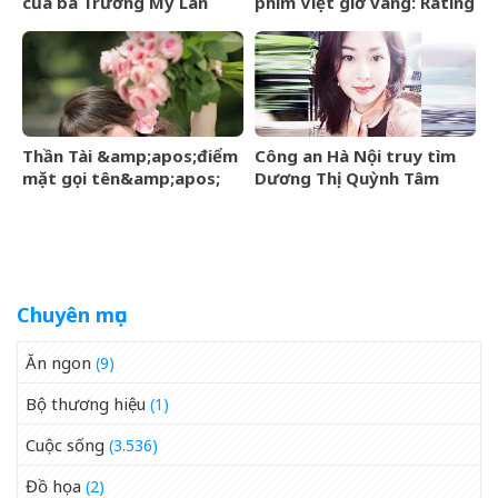
của bà Trương Mỹ Lan
phim Việt giờ vàng: Rating
được định giá hơn 9,4 tỷ
vượt mốc 50%, nhà đài
đồng
đút túi 3 tỷ mỗi tập
Thần Tài &amp;apos;điểm
Công an Hà Nội truy tìm
mặt gọi tên&amp;apos;
Dương Thị Quỳnh Tâm
sau ngày 8/8/2026, 3 con
giáp lộc nhiều hơn sông,
chính thức hết khổ
Chuyên mục
Ăn ngon
(9)
Bộ thương hiệu
(1)
Cuộc sống
(3.536)
Đồ họa
(2)