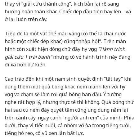
thay vì “giải cứu thành công”, kịch bản lại rẽ sang
hướng hoàn toàn khác. Chiếc dép đầu tiên bay lên… và
ở lại luôn trên cây.
Tiếp đó là một vật thể màu vàng (có thể là chai nước
hoặc một chiếc dép khác) cũng “nhập hội”. Trên màn
hình còn xuất hiện dòng chữ đầy hy vọng
“Hành trình
giải cứu 1 trái banh”
nhưng có vẻ hành trình này đang
đi xa hơn dự kiến.
Cao trào đến khi một nam sinh quyết định “tất tay” khi
dùng thêm một quả bóng khác ném mạnh lên với hy
vọng va chạm sẽ làm rơi quả bóng ban đầu. Ý tưởng
nghe rất hợp lý, nhưng thực tế thì không. Quả bóng thứ
hai sau cú ném đầy quyết tâm cũng ung dung nằm lại
trên cành cây, ngay cạnh “người anh em” của mình. Phía
dưới, thay vì tiếc nuối, cả nhóm vỡ òa trong tiếng cười,
tiếng hò reo, cổ vũ xen lẫn bất lực.