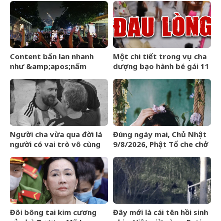
&amp;apos;Người
khoẻ đáng lo
Nhện&amp;apos;
Content bẩn lan nhanh
Một chi tiết trong vụ cha
như &amp;apos;nấm
dượng bạo hành bé gái 11
mốc&amp;apos;, trách
tuổi ở Đồng Nai khiến tôi
nhiệm của người dùng
xót xa: Đây có lẽ là điều
mạng?
khiến con đau lòng nhất
Người cha vừa qua đời là
Đúng ngày mai, Chủ Nhật
người có vai trò vô cùng
9/8/2026, Phật Tổ che chở
đặc biệt với sự nghiệp vĩ
3 con giáp
đại của Messi
&amp;apos;đạp trúng mỏ
vàng&amp;apos;, sự
nghiệp vượng phát
Đôi bông tai kim cương
Đây mới là cái tên hồi sinh