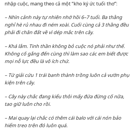
nhập cuộc, mang theo cả một “kho ký ức tuổi thơ”:
–
Nhìn cảnh này tự nhiên nhớ hồi 6–7 tuổi. Ba thằng
nghỉ hè rủ nhau đi ném xoài. Cuối cùng cả 3 thằng đều
phải đi chân đất về vì dép mắc trên cây.
–
Khá lắm. Tinh thần không bỏ cuộc nó phải như thế.
Không cố gắng đến cùng thì làm sao các em biết được
mọi nỗ lực đều là vô ích chứ.
–
Từ giải cứu 1 trái banh thành trồng luôn cả vườn phụ
kiện trên cây
.
–
Cây này chắc đang kiểu
thôi mấy đứa đừng cố nữa,
tao giữ luôn cho rồi.
–
Mai quay lại chắc có thêm cái balo với cái nón bảo
hiểm treo trên đó luôn quá.