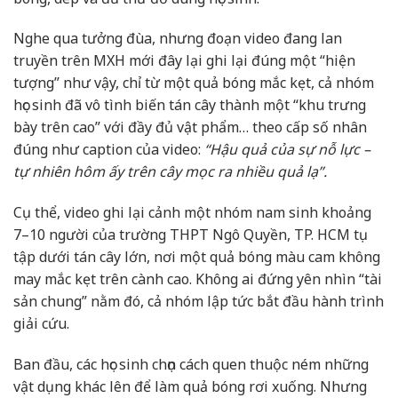
Nghe qua tưởng đùa, nhưng đoạn video đang lan
truyền trên MXH mới đây lại ghi lại đúng một “hiện
tượng” như vậy, chỉ từ một quả bóng mắc kẹt, cả nhóm
học sinh đã vô tình biến tán cây thành một “khu trưng
bày trên cao” với đầy đủ vật phẩm… theo cấp số nhân
đúng như caption của video:
“Hậu quả của sự nỗ lực –
tự nhiên hôm ấy trên cây mọc ra nhiều quả lạ
”.
Cụ thể, video ghi lại cảnh một nhóm nam sinh khoảng
7–10 người của trường THPT Ngô Quyền, TP. HCM tụ
tập dưới tán cây lớn, nơi một quả bóng màu cam không
may mắc kẹt trên cành cao. Không ai đứng yên nhìn “tài
sản chung” nằm đó, cả nhóm lập tức bắt đầu hành trình
giải cứu.
Ban đầu, các học sinh chọn cách quen thuộc ném những
vật dụng khác lên để làm quả bóng rơi xuống. Nhưng