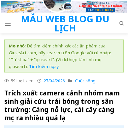
Skip
to
MẪU WEB BLOG DU
content
LỊCH
Mẹo nhỏ:
Để tìm kiếm chính xác các ấn phẩm của
GiuseArt.com, hãy search trên Google với cú pháp:
"Từ khóa" + "giuseart". (Ví dụ: thiệp tân linh mục
giuseart).
Tìm kiếm ngay
Cuộc sống
59 lượt xem
27/04/2026
Trích xuất camera cảnh nhóm nam
sinh giải cứu trái bóng trong sân
trường: Càng nỗ lực, cái cây càng
mọc ra nhiều quả lạ