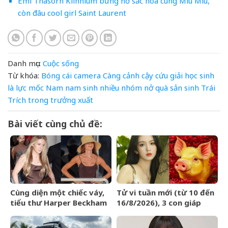
Emi Thasorn Klinnium bừng nở sắc hoa cùng Miu Miu,
còn đâu cool girl Saint Laurent
Danh mục:
Cuộc sống
Từ khóa:
Bóng
cái
camera
Càng
cảnh
cậy
cứu
giải
học sinh
là
lực
mốc
Nam
nam sinh
nhiều
nhóm
nở
quà
sản
sinh
Trái
Trích
trong
trưởng
xuất
Bài viết cùng chủ đề:
Cùng diện một chiếc váy,
Tử vi tuần mới (từ 10 đến
tiểu thư Harper Beckham
16/8/2026), 3 con giáp
phổng phao, xinh đẹp,
tiền về như nước, bạc
Victoria lại gây chú ý vì
vàng dư dả