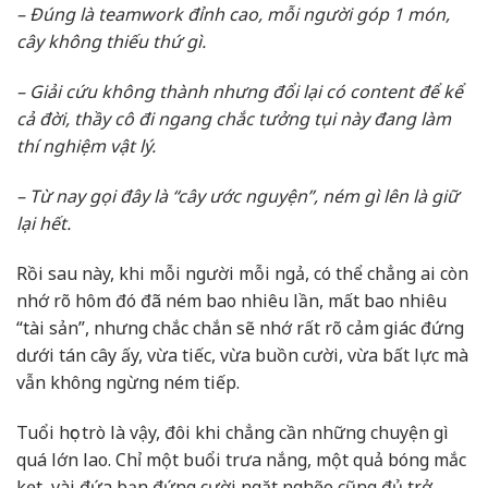
–
Đúng là teamwork đỉnh cao
,
mỗi người góp 1 món,
cây không thiếu thứ gì.
–
Giải cứu không thành nhưng đổi lại có content để kể
cả đời
, t
hầy cô đi ngang chắc tưởng tụi này đang làm
thí nghiệm vật lý.
–
Từ nay gọi đây là
“
cây ước nguyện
”
, ném gì lên là giữ
lại hết.
Rồi sau này, khi mỗi người mỗi ngả, có thể chẳng ai còn
nhớ rõ hôm đó đã ném bao nhiêu lần, mất bao nhiêu
“tài sản”, nhưng chắc chắn sẽ nhớ rất rõ cảm giác đứng
dưới tán cây ấy, vừa tiếc, vừa buồn cười, vừa bất lực mà
vẫn không ngừng ném tiếp.
Tuổi học trò là vậy, đôi khi chẳng cần những chuyện gì
quá lớn lao. Chỉ một buổi trưa nắng, một quả bóng mắc
kẹt, vài đứa bạn đứng cười ngặt nghẽo cũng đủ trở