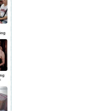
ồng
ắc
ông
ỹ
lắm