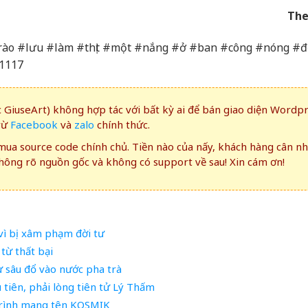
The
g#Trào #lưu #làm #thịt #một #nắng #ở #ban #công #nóng #
1117
GiuseArt) không hợp tác với bất kỳ ai để bán giao diện Wordp
rừ
Facebook
và
zalo
chính thức.
ua source code chính chủ. Tiền nào của nấy, khách hàng cân n
ông rõ nguồn gốc và không có support về sau! Xin cám ơn!
vì bị xâm phạm đời tư
từ thất bại
ừ sâu đổ vào nước pha trà
tiên, phải lòng tiên tử Lý Thấm
trình mang tên KOSMIK