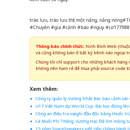
trào lưu, trào lưu thịt một nắng, nắng nón
#Chuyên #gia #cảnh #báo #nguy #cơ177988
Thông báo chính thức:
Ninh Bình Web (thuộc 
và cũng không bán ở bất kỳ kênh nào ngoại t
Chúng tôi chỉ support cho những khách hàng m
không nên ham rẻ để mua phải source code kh
Xem thêm:
Công ty quản lý Vương Nhất Bác báo cảnh sát 
U17 Việt Nam dự World Cup: Bài học đứng lên 
Công an điều tra vụ nghi đầu độc bằng thuốc tr
Cá Muối Phi Thăng: Vương Hạc Đệ ôm mộng tu 
15 năm SpaceSpeakers viết tiếp chặng hành 