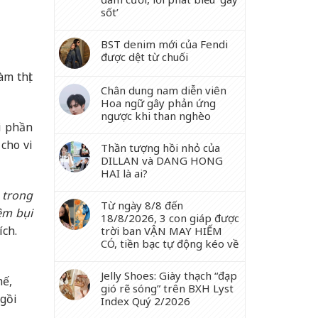
sốt’
BST denim mới của Fendi
được dệt từ chuối
m thịt
Chân dung nam diễn viên
Hoa ngữ gây phản ứng
ngược khi than nghèo
hi phần
cho vi
Thần tượng hồi nhỏ của
DILLAN và DANG HONG
HAI là ai?
 trong
Từ ngày 8/8 đến
êm bụi
18/8/2026, 3 con giáp được
ích.
trời ban VẬN MAY HIẾM
CÓ, tiền bạc tự động kéo về
Jelly Shoes: Giày thạch “đạp
hế,
gió rẽ sóng” trên BXH Lyst
ngồi
Index Quý 2/2026