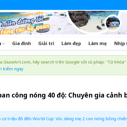
a
Gia đình
Giải trí
Làm đẹp
Làm mẹ
Nhịp 
a GiuseArt.com, hãy search trên Google với cú pháp: "Từ khóa"
m kiếm ngay
 ban công nóng 40 độ: Chuyên gia cảnh 
 cơ triệu đô đến World Cup: Vóc dáng mẹ 2 con nóng bỏng chiế