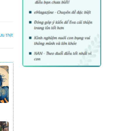
ưu thịt
AY