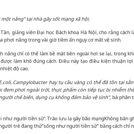
t một nắng” tại nhà gây sốt mạng xã hội.
 Tần, giảng viên Đại học Bách khoa Hà Nội, cho rằng cách là
a phơi nắng trong vài giờ tiềm ẩn nguy cơ mất vệ sinh.
h nắng chỉ có thể làm bề mặt bên ngoài hơi se lại, trong k
ược làm khô đúng cách. Điều này tạo điều kiện thuận lợi 
 nhiệt độ cao.
E.coli, Campylobacter hay tụ cầu vàng có thể đã tồn tại sẵn
i đem phơi ngoài trời, thực phẩm còn tiếp tục bị nhiễm th
 người chế biến, dụng cụ không đảm bảo vệ sinh”,
bà phân t
 như người tiền sử’: Trào lưu lạ gây bão mạng
Không bàn g
 người trẻ đang thử”sống như người tiền sử” bằng cách chỉ 