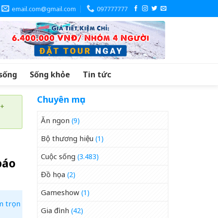
email.com@gmail.com
097777777
sống
Sống khỏe
Tin tức
Chuyên mục
 +
Ăn ngon
(9)
Bộ thương hiệu
(1)
Cuộc sống
(3.483)
báo
Đồ họa
(2)
Gameshow
(1)
m trọn
Gia đình
(42)