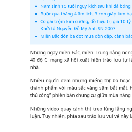
Nam sinh 15 tuổi nguy kịch sau khi đá bóng 
Bước qua tháng 4 âm lịch, 3 con giáp làm bạn
Cô gái trộm kim cương, đồ hiệu trị giá 10 t
Khởi tố Nguyễn Đỗ Mỹ Anh SN 2007
Miền Bắc đón ba đợt mưa dồn dập, cảnh bá
Những ngày miền Bắc, miền Trung nắng nóng 
40 độ C, mạng xã hội xuất hiện trào lưu tự l
nhà.
Nhiều người đem những miếng thịt bò hoặc 
thành phẩm với màu sắc vàng sậm bắt mắt. H
thủ công” phiên bản chung cư giữa mùa nắng 
Những video quay cảnh thịt treo lủng lẳng 
luận. Tuy nhiên, phía sau trào lưu vui vẻ này