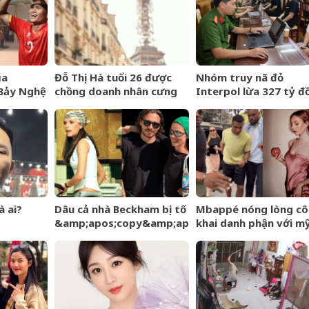
động kéo về
ủa
Đỗ Thị Hà tuổi 26 được
Nhóm truy nã đỏ
Bảy Nghệ
chồng doanh nhân cưng
Interpol lừa 327 tỷ đ
ang nổi
chiều, nhan sắc ngày càng
sa lưới khi ẩn náu ở B
rạng rỡ
Ninh
à ai?
Dâu cả nhà Beckham bị tố
Mbappé nóng lòng c
&amp;apos;copy&amp;apos;
khai danh phận với m
phong cách mẹ chồng –
nhân Ester Expósito 
Victoria giữa sóng gió gia
rồi
tộc