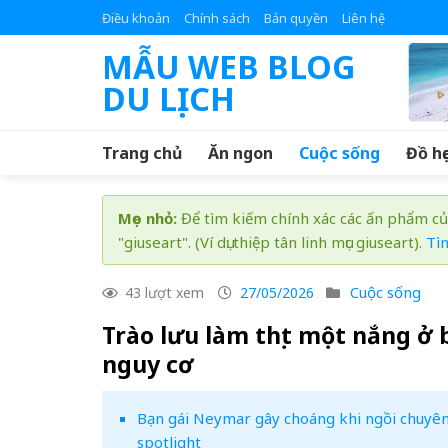
Skip
Điều khoản
Chính sách
Bản quyền
Liên hệ
to
MẪU WEB BLOG
content
DU LỊCH
Trang chủ
Ăn ngon
Cuộc sống
Đồ họ
Mẹo nhỏ:
Để tìm kiếm chính xác các ấn phẩm củ
"giuseart". (Ví dụ: thiệp tân linh mục giuseart).
Tì
Cuộc sống
43 lượt xem
27/05/2026
Trào lưu làm thịt một nắng ở
nguy cơ
Bạn gái Neymar gây choáng khi ngồi chuyên
spotlight