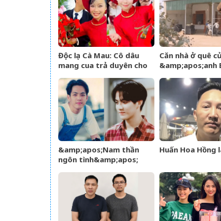
Độc lạ Cà Mau: Cô dâu
Căn nhà ở quê c
mang cua trả duyên cho
&amp;apos;anh 
dàn bê tráp ngày cưới
An&amp;apos; đ
đình đám MXH
&amp;apos;Nam thần
Huấn Hoa Hồng l
ngôn tình&amp;apos;
từng làm nghề giao báo,
U60 vẫn như thanh niên