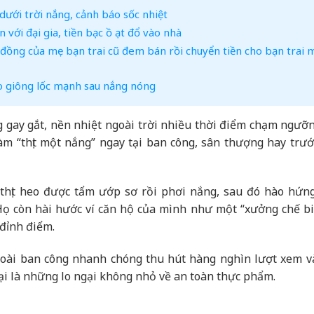
dưới trời nắng, cảnh báo sốc nhiệt
 với đại gia, tiền bạc ồ ạt đổ vào nhà
ỷ đồng của mẹ bạn trai cũ đem bán rồi chuyển tiền cho bạn trai m
o giông lốc mạnh sau nắng nóng
gay gắt, nền nhiệt ngoài trời nhiều thời điểm chạm ngưỡ
àm “thịt một nắng” ngay tại ban công, sân thượng hay trướ
thịt heo được tẩm ướp sơ rồi phơi nắng, sau đó hào hứn
ọ còn hài hước ví căn hộ của mình như một “xưởng chế biế
đỉnh điểm.
ngoài ban công nhanh chóng thu hút hàng nghìn lượt xem v
 lại là những lo ngại không nhỏ về an toàn thực phẩm.