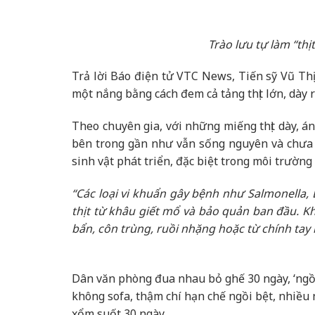
Trào lưu tự làm “thị
Trả lời Báo điện tử VTC News, Tiến sỹ Vũ Thị
một nắng bằng cách đem cả tảng thịt lớn, dày r
Theo chuyên gia, với những miếng thịt dày, án
bên trong gần như vẫn sống nguyên và chưa đ
sinh vật phát triển, đặc biệt trong môi trường
“Các loại vi khuẩn gây bệnh như Salmonella, 
thịt từ khâu giết mổ và bảo quản ban đầu. Kh
bẩn, côn trùng, ruồi nhặng hoặc từ chính tay
Dân văn phòng đua nhau bỏ ghế 30 ngày, ‘ngồi
không sofa, thậm chí hạn chế ngồi bệt, nhiều
xổm suốt 30 ngày.