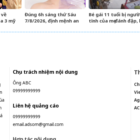
 về
Đúng 6h sáng thứ Sáu
Bé gái 11 tuổi bị ngườ
ủa 3 mỹ
7/8/2026, định mệnh an
tình của mẹ đánh đập,
àng VTV
bài, 3 con giáp vận trình
quỳ xuyên đêm
như cá chép hóa rồng,
giàu có lên bất chấp
Chịu trách nhiệm nội dung
Th
Ông ABC
g
Ch
09999999999
n
Vi
ủa
Ag
Liên hệ quảng cáo
n
AC
iá
09999999999
email.adsom@gmail.com
Hợp tác nội dung