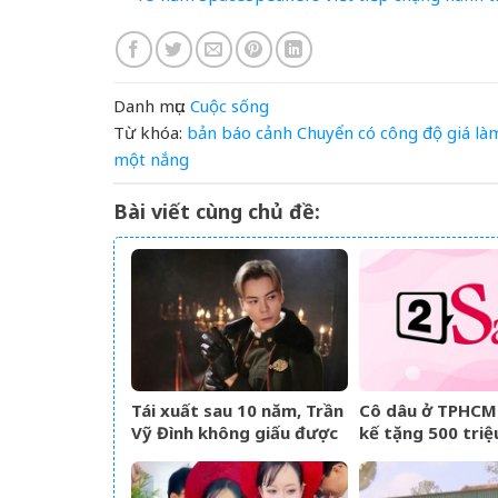
Danh mục:
Cuộc sống
Từ khóa:
bản
báo
cảnh
Chuyển
có
công
độ
giá
là
một nắng
Bài viết cùng chủ đề:
Tái xuất sau 10 năm, Trần
Cô dâu ở TPHCM
Vỹ Đình không giấu được
kế tặng 500 triệ
nước mắt
đám cưới, lời ph
‘gây sốt’