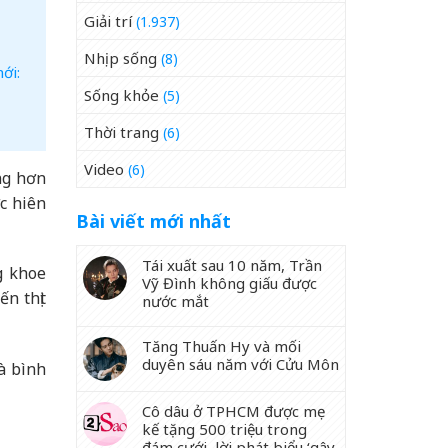
Giải trí
(1.937)
Nhịp sống
(8)
ới:
Sống khỏe
(5)
Thời trang
(6)
Video
(6)
ng hơn
c hiên
Bài viết mới nhất
Tái xuất sau 10 năm, Trần
g khoe
Vỹ Đình không giấu được
n thịt
nước mắt
Tăng Thuấn Hy và mối
duyên sáu năm với Cửu Môn
à bình
Cô dâu ở TPHCM được mẹ
kế tặng 500 triệu trong
đám cưới, lời phát biểu ‘gây