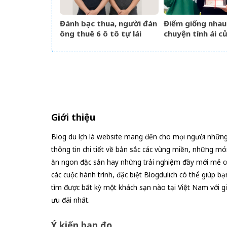
Đánh bạc thua, người đàn
Điểm giống nhau
ông thuê 6 ô tô tự lái
chuyện tình ái c
mang cầm cố
nhân phim giờ v
Giới thiệu
Blog du lịch là website mang đến cho mọi người nhữn
thông tin chi tiết về bản sắc các vùng miền, những mó
ăn ngon đặc sản hay những trải nghiệm đầy mới mẻ c
các cuộc hành trình, đặc biệt Blogdulich có thể giúp bạ
tìm được bất kỳ một khách sạn nào tại Việt Nam với g
ưu đãi nhất.
Ý kiến bạn đọc