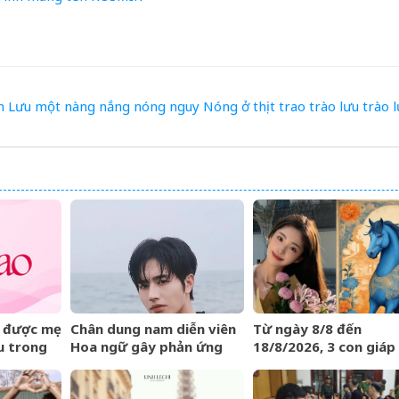
m
Lưu
một
nàng
nắng nóng
nguy
Nóng
ở
thịt
trao
trào lưu
trào l
 được mẹ
Chân dung nam diễn viên
Từ ngày 8/8 đến
u trong
Hoa ngữ gây phản ứng
18/8/2026, 3 con giáp
át biểu
ngược khi than nghèo
được trời ban VẬN M
HIẾM CÓ, tiền bạc tự