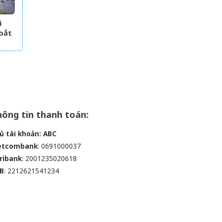
i
 bắt
ông tin thanh toán:
ủ tài khoản: ABC
etcombank
: 0691000037
ribank
: 2001235020618
B
: 2212621541234