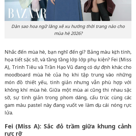
Dàn sao hoa ngữ lăng xê xu hướng thời trang nào cho
mùa hè 2026?
Nhắc đến mùa hè, bạn nghĩ đến gì? Bảng màu kịch tính,
họa tiết sặc sỡ, và tầng tầng lớp lớp phụ kiện? Fei (Miss
A), Trình Tiêu và Trần Hạo Vũ đang có dự định khác cho
moodboard mùa hè của họ khi tập trung vào những
món đồ thiết yếu, tinh giản nhưng vẫn phù hợp với
không khí mùa hè. Giữa một mùa ai cũng thi nhau sặc
sỡ, sự tinh giản trong phom dáng, cấu trúc cùng các
gam màu pastel này đang vuốt ve làm dịu cái nóng rực
lửa.
Fei (Miss A): Sắc đỏ trầm giữa khung cảnh
rực rỡ