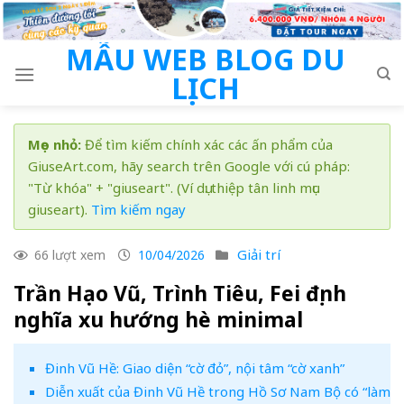
Skip
to
MẪU WEB BLOG DU
content
LỊCH
Mẹo nhỏ:
Để tìm kiếm chính xác các ấn phẩm của
GiuseArt.com, hãy search trên Google với cú pháp:
"Từ khóa" + "giuseart". (Ví dụ: thiệp tân linh mục
giuseart).
Tìm kiếm ngay
Giải trí
66 lượt xem
10/04/2026
Trần Hạo Vũ, Trình Tiêu, Fei định
nghĩa xu hướng hè minimal
Đinh Vũ Hề: Giao diện “cờ đỏ”, nội tâm “cờ xanh”
Diễn xuất của Đinh Vũ Hề trong Hồ Sơ Nam Bộ có “làm