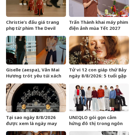
Christie’s đấu giá trang
Trấn Thành khai máy phim
phục từ phim The Devil
điện ảnh mùa Tết 2027
Wears Prada
Giselle (aespa), Văn Mai
Tử vi 12 con giáp thứ Bảy
Hương trót yêu túi xách
ngày 8/8/2026: 5 tuổi gặp
LOEWE Amazona 180
may mắn
Tại sao ngày 8/8/2026
UNIQLO gói gọn cảm
được xem là ngày may
hứng đô thị trong ngôn
mắn?
ngữ thời trang của bộ sưu