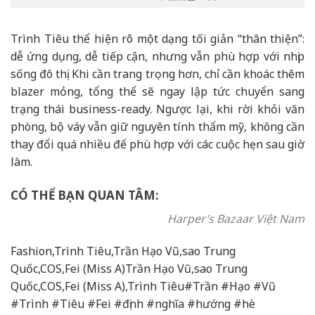
Trình Tiêu thể hiện rõ một dạng tối giản “thân thiện”:
dễ ứng dụng, dễ tiếp cận, nhưng vẫn phù hợp với nhịp
sống đô thị. Khi cần trang trọng hơn, chỉ cần khoác thêm
blazer mỏng, tổng thể sẽ ngay lập tức chuyển sang
trạng thái business-ready. Ngược lại, khi rời khỏi văn
phòng, bộ váy vẫn giữ nguyên tính thẩm mỹ, không cần
thay đổi quá nhiều để phù hợp với các cuộc hẹn sau giờ
làm.
CÓ THỂ BẠN QUAN TÂM:
Harper’s Bazaar Việt Nam
Fashion,Trình Tiêu,Trần Hạo Vũ,sao Trung
Quốc,COS,Fei (Miss A)Trần Hạo Vũ,sao Trung
Quốc,COS,Fei (Miss A),Trình Tiêu#Trần #Hạo #Vũ
#Trình #Tiêu #Fei #định #nghĩa #hướng #hè