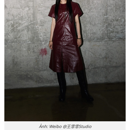
Ảnh: Weibo @王霏霏Studio