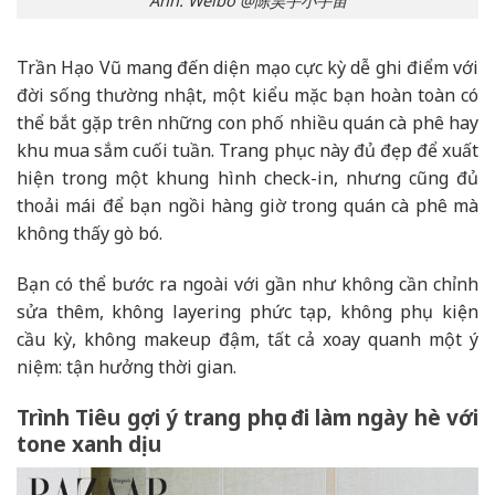
Ảnh: Weibo @陈昊宇小宇宙
Trần Hạo Vũ mang đến diện mạo cực kỳ dễ ghi điểm với
đời sống thường nhật, một kiểu mặc bạn hoàn toàn có
thể bắt gặp trên những con phố nhiều quán cà phê hay
khu mua sắm cuối tuần. Trang phục này đủ đẹp để xuất
hiện trong một khung hình check-in, nhưng cũng đủ
thoải mái để bạn ngồi hàng giờ trong quán cà phê mà
không thấy gò bó.
Bạn có thể bước ra ngoài với gần như không cần chỉnh
sửa thêm, không layering phức tạp, không phụ kiện
cầu kỳ, không makeup đậm, tất cả xoay quanh một ý
niệm: tận hưởng thời gian.
Trình Tiêu gợi ý trang phục đi làm ngày hè với
tone xanh dịu