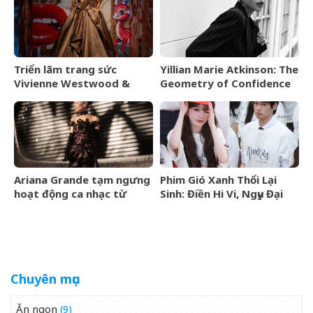
tập Thu Đông 2026
Triển lãm trang sức
Yillian Marie Atkinson: The
Vivienne Westwood &
Geometry of Confidence
Jewellery đến Bangkok
vào tháng 9/2026
Ariana Grande tạm ngưng
Phim Gió Xanh Thổi Lại
hoạt động ca nhạc từ
Sinh: Điền Hi Vi, Ngụy Đại
tháng 9/2026
Huân bước vào cuộc chiến
thượng lưu
Chuyên mục
Ăn ngon
(9)