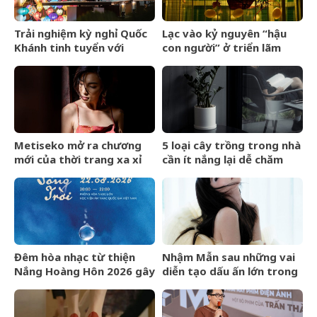
Trải nghiệm kỳ nghỉ Quốc
Lạc vào kỷ nguyên “hậu
Khánh tinh tuyển với
con người” ở triển lãm
Regent Phú Quốc
Olit Olit Che Cha Chà Uytt
Chit Chítt
Metiseko mở ra chương
5 loại cây trồng trong nhà
mới của thời trang xa xỉ
cần ít nắng lại dễ chăm
mang bản sắc Việt
sóc
Đêm hòa nhạc từ thiện
Nhậm Mẫn sau những vai
Nắng Hoàng Hôn 2026 gây
diễn tạo dấu ấn lớn trong
quỹ cho bệnh nhân chạy
nửa đầu năm 2026
thận nhân tạo