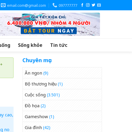
email.com@gmail.com
097777777
sống
Sống khỏe
Tin tức
Chuyên mục
 +
Ăn ngon
(9)
Bộ thương hiệu
(1)
Cuộc sống
(3.501)
Đồ họa
(2)
y cao,
Gameshow
(1)
Gia đình
(42)
ng no