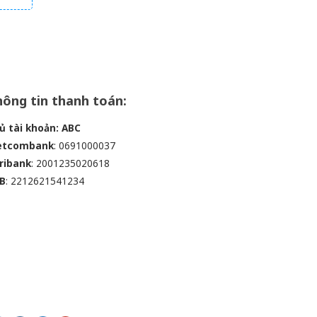
ông tin thanh toán:
ủ tài khoản: ABC
etcombank
: 0691000037
ribank
: 2001235020618
B
: 2212621541234