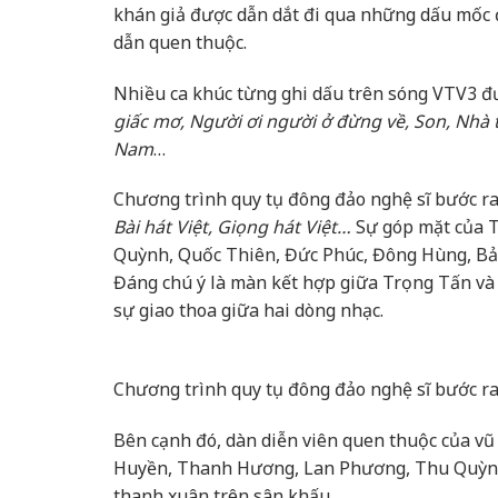
khán giả được dẫn dắt đi qua những dấu mốc 
dẫn quen thuộc.
Nhiều ca khúc từng ghi dấu trên sóng VTV3 đ
giấc mơ, Người ơi người ở đừng về, Son, Nhà t
Nam
…
Chương trình quy tụ đông đảo nghệ sĩ bước ra
Bài hát Việt, Giọng hát Việt…
Sự góp mặt của 
Quỳnh, Quốc Thiên, Đức Phúc, Đông Hùng, B
Đáng chú ý là màn kết hợp giữa Trọng Tấn 
sự giao thoa giữa hai dòng nhạc.
Chương trình quy tụ đông đảo nghệ sĩ bước ra
Bên cạnh đó, dàn diễn viên quen thuộc của v
Huyền, Thanh Hương, Lan Phương, Thu Quỳnh s
thanh xuân trên sân khấu.