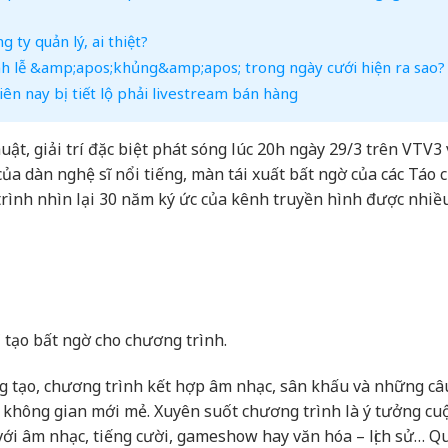
ty quản lý, ai thiệt?
nh lễ &amp;apos;khủng&amp;apos; trong ngày cưới hiện ra sao?
iên nay bị tiết lộ phải livestream bán hàng
ật, giải trí đặc biệt phát sóng lúc 20h ngày 29/3 trên VTV3
 của dàn nghệ sĩ nổi tiếng, màn tái xuất bất ngờ của các Táo 
rình nhìn lại 30 năm ký ức của kênh truyền hình được nhiề
 tạo bất ngờ cho chương trình.
g tạo, chương trình kết hợp âm nhạc, sân khấu và những câ
 không gian mới mẻ. Xuyên suốt chương trình là ý tưởng cu
 với âm nhạc, tiếng cười, gameshow hay văn hóa – lịch sử… Q