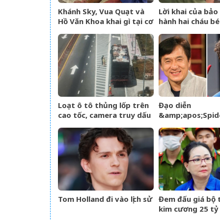
Khánh Sky, Vua Quạt và
Lời khai của bả
Hồ Văn Khoa khai gì tại cơ
hành hai cháu bé
quan công an?
trường mầm non
TPHCM
Loạt ô tô thủng lốp trên
Đạo diễn
cao tốc, camera truy dấu
&amp;apos;Spid
hàng trăm km tìm
Brand New
&amp;apos;thủ
Day&amp;apos; l
phạm&amp;apos;
về tin đồn liên 
Thành Long
Tom Holland đi vào lịch sử
Đem đấu giá bộ 
kim cương 25 tỷ
Trương Mỹ Lan: 