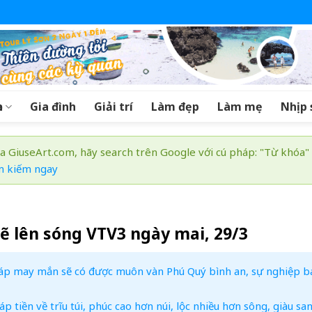
a
Gia đình
Giải trí
Làm đẹp
Làm mẹ
Nhịp 
a GiuseArt.com, hãy search trên Google với cú pháp: "Từ khóa"
m kiếm ngay
ẽ lên sóng VTV3 ngày mai, 29/3
iáp may mắn sẽ có được muôn vàn Phú Quý bình an, sự nghiệp ba
 tiền về trĩu túi, phúc cao hơn núi, lộc nhiều hơn sông, giàu sa