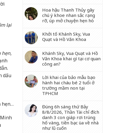
ười
Hoa hậu Thanh Thủy gây
chú ý khoe nhan sắc rạng
rỡ, úp mở chuyện hẹn hò
ìm lại
Khởi tố Khánh Sky, Vua
Quạt và Hồ Văn Khoa
 hẹn,
Khánh Sky, Vua Quạt và Hồ
Văn Khoa khai gì tại cơ quan
ạnh
công an?
dẫn.
h dấu
Lời khai của bảo mẫu bạo
hành hai cháu bé 2 tuổi ở
trường mầm non tại
TPHCM
m hẹn…
Đúng 6h sáng thứ Bảy
8/8/2026, Thần Tài chỉ đích
danh 3 con giáp rơi trúng
 Minh
hố vàng, tiền bạc ùa về nhà
u
như lũ cuốn