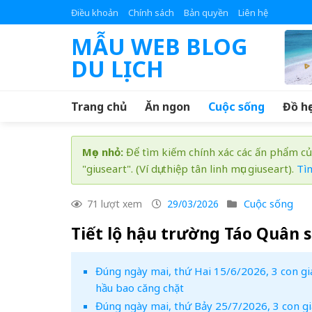
Skip
Điều khoản
Chính sách
Bản quyền
Liên hệ
to
MẪU WEB BLOG
content
DU LỊCH
Trang chủ
Ăn ngon
Cuộc sống
Đồ họ
Mẹo nhỏ:
Để tìm kiếm chính xác các ấn phẩm củ
"giuseart". (Ví dụ: thiệp tân linh mục giuseart).
Tì
Cuộc sống
71 lượt xem
29/03/2026
Tiết lộ hậu trường Táo Quân s
Đúng ngày mai, thứ Hai 15/6/2026, 3 con g
hầu bao căng chặt
Đúng ngày mai, thứ Bảy 25/7/2026, 3 con giáp