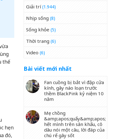
Giải trí
(1.944)
Nhịp sống
(8)
Sống khỏe
(5)
Thời trang
(6)
 vừa
Video
(6)
cùng
u thế
Bài viết mới nhất
Fan cuồng bị bắt vì đập cửa
kính, gây náo loạn trước
thềm BlackPink kỷ niệm 10
năm
Mẹ chồng
&amp;apos;quẩy&amp;apos;
u
hết mình trên sân khấu, cô
ộc hẹn
dâu nói một câu, lời đáp của
ua đó,
chú rể gây sốt