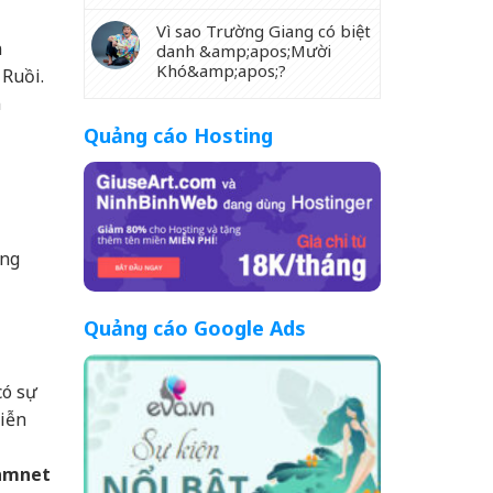
Vì sao Trường Giang có biệt
n
danh &amp;apos;Mười
Khó&amp;apos;?
Ruồi.
n
Quảng cáo Hosting
ồng
Quảng cáo Google Ads
có sự
iễn
amnet