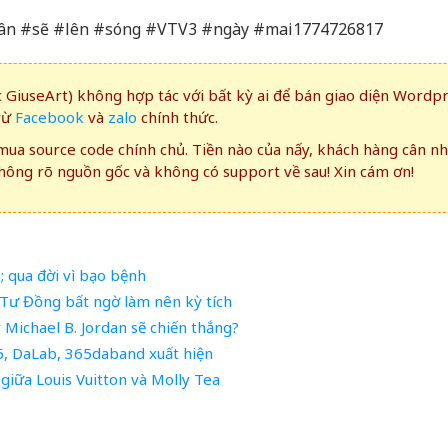
ân #sẽ #lên #sóng #VTV3 #ngày #mai1774726817
GiuseArt) không hợp tác với bất kỳ ai để bán giao diện Wordp
rừ
Facebook
và
zalo
chính thức.
ua source code chính chủ. Tiền nào của nấy, khách hàng cân n
ông rõ nguồn gốc và không có support về sau! Xin cám ơn!
qua đời vì bạo bệnh
Tư Đồng bất ngờ làm nên kỳ tích
Michael B. Jordan sẽ chiến thắng?
, DaLab, 365daband xuất hiện
iữa Louis Vuitton và Molly Tea