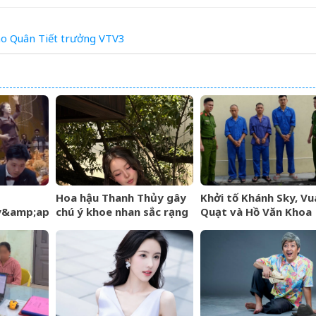
áo Quân
Tiết
trưởng
VTV3
Hoa hậu Thanh Thủy gây
Khởi tố Khánh Sky, Vu
y&amp;apos;
chú ý khoe nhan sắc rạng
Quạt và Hồ Văn Khoa
n khấu,
rỡ, úp mở chuyện hẹn hò
u, lời
ây sốt