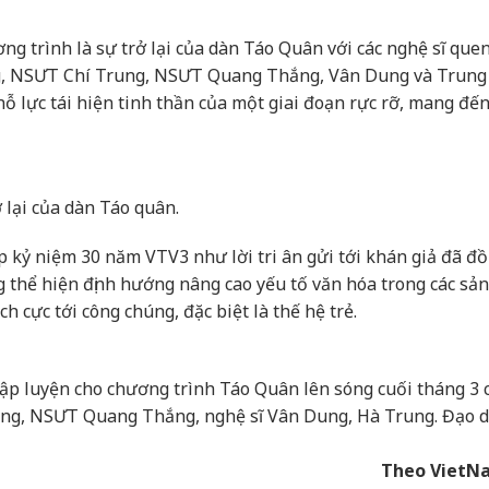
g trình là sự trở lại của dàn Táo Quân với các nghệ sĩ que
 NSƯT Chí Trung, NSƯT Quang Thắng, Vân Dung và Trung 
 nỗ lực tái hiện tinh thần của một giai đoạn rực rỡ, mang đế
 lại của dàn Táo quân.
p kỷ niệm 30 năm VTV3 như lời tri ân gửi tới khán giả đã đ
 thể hiện định hướng nâng cao yếu tố văn hóa trong các sản
ch cực tới công chúng, đặc biệt là thế hệ trẻ.
ập luyện cho chương trình Táo Quân lên sóng cuối tháng 3 
g, NSƯT Quang Thắng, nghệ sĩ Vân Dung, Hà Trung. Đạo d
Theo VietN