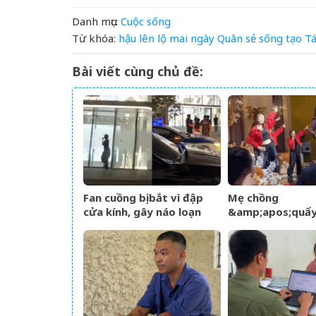
Danh mục:
Cuộc sống
Từ khóa:
hậu
lên
lộ
mai
ngày
Quân
sẻ
sống
tạo
T
Bài viết cùng chủ đề:
Fan cuồng bị bắt vì đập
Mẹ chồng
cửa kính, gây náo loạn
&amp;apos;quẩ
trước thềm BlackPink kỷ
hết mình trên sâ
niệm 10 năm
cô dâu nói một câ
đáp của chú rể g