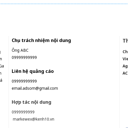
món đắt
Chịu trách nhiệm nội dung
Th
Ông ABC
g
Ch
09999999999
n
Vi
ủa
Ag
Liên hệ quảng cáo
n
AC
iá
09999999999
email.adsom@gmail.com
Hợp tác nội dung
0999999999
markewex@kenh10.vn