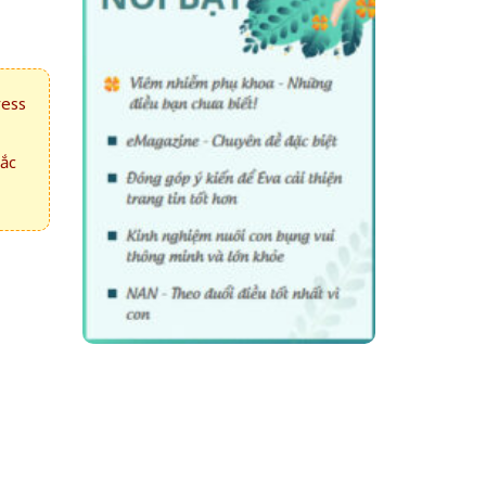
ress
hắc