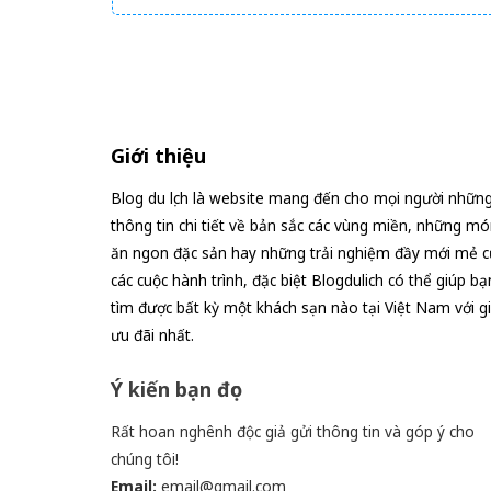
hóa đơn nhưng 
nhất giá 9,4 tỷ
Giới thiệu
Blog du lịch là website mang đến cho mọi người nhữn
thông tin chi tiết về bản sắc các vùng miền, những mó
ăn ngon đặc sản hay những trải nghiệm đầy mới mẻ c
các cuộc hành trình, đặc biệt Blogdulich có thể giúp bạ
tìm được bất kỳ một khách sạn nào tại Việt Nam với g
ưu đãi nhất.
Ý kiến bạn đọc
Rất hoan nghênh độc giả gửi thông tin và góp ý cho
chúng tôi!
Email:
email@gmail.com