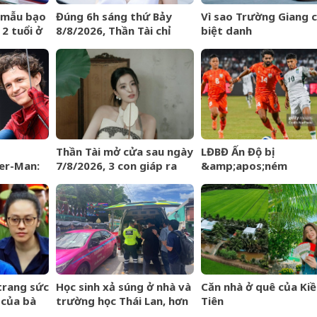
o mẫu bạo
Đúng 6h sáng thứ Bảy
Vì sao Trường Giang 
 2 tuổi ở
8/8/2026, Thần Tài chỉ
biệt danh
 tại
đích danh 3 con giáp rơi
&amp;apos;Mười
trúng hố vàng, tiền bạc
Khó&amp;apos;?
ùa về nhà như lũ cuốn
Thần Tài mở cửa sau ngày
LĐBĐ Ấn Độ bị
er-Man:
7/8/2026, 3 con giáp ra
&amp;apos;ném
đường đụng trúng hố
đá&amp;apos; khi địn
ên tiếng
vàng, mỏi tay đếm tiền
mang đội hình B dự gi
quan đến
Vô địch ĐNÁ của FIFA
trang sức
Học sinh xả súng ở nhà và
Căn nhà ở quê của Kiề
 của bà
trường học Thái Lan, hơn
Tiên
Mất hết
20 người thương vong