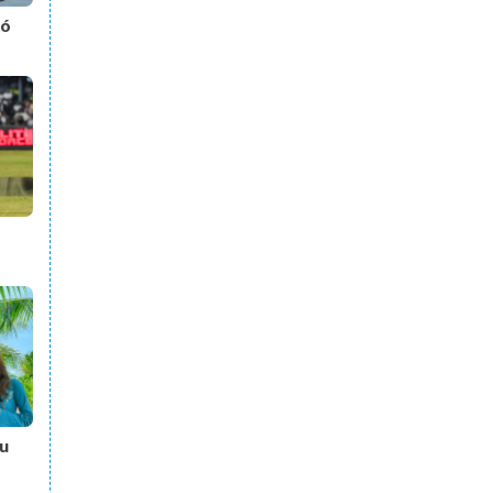
có
h
ải
u