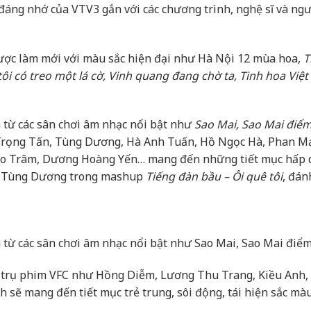
đáng nhớ của VTV3 gắn với các chương trình, nghệ sĩ và ng
ược làm mới với màu sắc hiện đại như Hà Nội 12 mùa hoa,
T
ôi có treo một lá cờ, Vinh quang đang chờ ta, Tinh hoa Việt
 từ các sân chơi âm nhạc nổi bật như
Sao Mai, Sao Mai điểm
Trọng Tấn, Tùng Dương, Hà Anh Tuấn, Hồ Ngọc Hà, Phan M
ảo Trâm, Dương Hoàng Yến… mang đến những tiết mục hấp 
và Tùng Dương trong mashup
Tiếng đàn bầu – Ôi quê tôi
, đán
 từ các sân chơi âm nhạc nổi bật như Sao Mai, Sao Mai điể
ũ trụ phim VFC như Hồng Diễm, Lương Thu Trang, Kiều Anh,
ẽ mang đến tiết mục trẻ trung, sôi động, tái hiện sắc mà